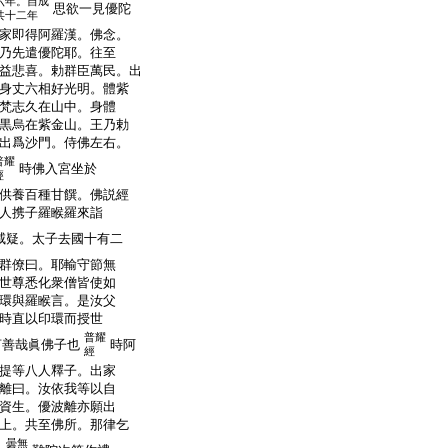
六年。自成
思欲一見優陀
共十二年
家即得阿羅漢。佛念。
乃先遣優陀耶。往至
益悲喜。勅群臣萬民。出
身丈六相好光明。體紫
梵志久在山中。身體
黒烏在紫金山。王乃勅
出爲沙門。侍佛左右。
普耀
時佛入宮坐於
經
供養百種甘饌。佛説經
人携子羅睺羅來詣
咸疑。太子去國十有二
群僚曰。耶輸守節無
世尊悉化衆僧皆使如
環與羅睺言。是汝父
時直以印環而授世
普耀
言善哉眞佛子也
時阿
經
提等八人釋子。出家
離曰。汝依我等以自
資生。優波離亦願出
上。共至佛所。那律乞
曇無