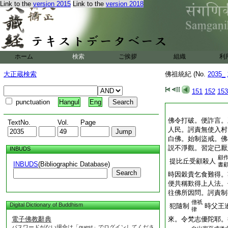
Link to the
version 2015
Link to the
version 2018
ホーム
検索
ご挨拶
組織
利
大正蔵検索
佛祖統紀 (No.
2035_
151
152
153
punctuation
Hangul
Eng
佛令打破。便詐言。
TextNo.
Vol.
Page
人民。訶責無使入村
白佛。始制盜戒。佛
説不淨觀。習定已厭
INBUDS
顧
提比丘受顧殺人
INBUDS
(Bibliographic Database)
書
Search
時因穀貴乞食難得。
便共稱歎得上人法。
往佛所因問。訶責制
僧祇
Digital Dictionary of Buddhism
犯隨制
時父王
律
電子佛教辭典
來。令梵志優陀耶。
パスワードがない場合は「guest」でログインしてくださ