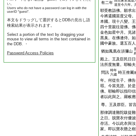
自出家至成道
有二年
い。
道至今六年。
Users who do not have a password can log in with the
耶受教詣佛。願求出
userID "guest".
今將還國當度父母。
本文をドラッグして選択するとDDBの見出し語
本國。現十八變。王
検索結果が表示されます。
四十里親往迎佛。佛
金色如星中月。見諸
Select a portion of the text by dragging your
黒臭。在佛邊侍。如
mouse to view all terms in the text contained in
國中豪族。選五百人
the DDB. ・
猶如鳳凰在須彌山
Password Access Policies
殿上。王及臣民日日
法所度無量。耶輸夫
時年
問訊
時王僚屬
六歳
年。何從生子。佛告
瑕。今當見證。於是
佛。耶輸即以指印信
者以此與之。羅睺應
尊。王及群臣。皆
那律調達難陀跋提難
之日。脱寶衣付優波
存活。今以此衣與汝
家。即以寶衣懸之樹