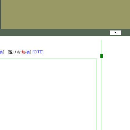
有
] [返り点:
無
/
有
]
[CITE]