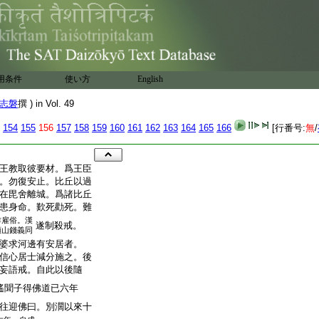
用条件
使い方
English
志磐
撰 ) in Vol. 49
154
155
156
157
158
159
160
161
162
163
164
165
166
[行番号:
無
/
王教取彼要材。爲王臣
。勿復安止。比丘以過
在毘舍離城。爲諸比丘
患身命。歎死勸死。難
作雇俗。漢
遂制殺戒。
顧山錢義同
婆求河邊有安居者。
信心居士減分施之。後
妄語戒。自此以後隨
遙聞子得佛道已六年
往迎佛曰。別濶以來十