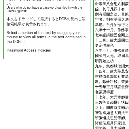
い。
命帝師八合思八製蒙
Users who do not have a password can log in with the
餘。其母凡四十有一
userID "guest".
則有韻關之法。其以
本文をドラッグして選択するとDDBの見出し語
字者。則有語韻之法
検索結果が表示されます。
爲也。至是詔頒行之
六年十一月。作佛事
Select a portion of the text by dragging your
七年詔請膽巴金剛上
mouse to view all terms in the text contained in
十二月。建大護國仁
the DDB. ・
更定僧服色
Password Access Policies
八年五月。修佛事於
國號曰大元。取周易
明資始之功
九年。集都城僧誦大
十四年。建大聖萬安
吉祥憐眞加加瓦並爲
教。除僧租税。禁擾
十五年正月旦設會齋
老蒙恩得度
十七年。大元帝師癹
王磐等奉勅撰行状曰
之上。開教宣文輔治
智佑國如意大寶法王
班彌怛拔思癹帝師。
諸種瑞應具詳家譜。
濕乞答。具大威神。