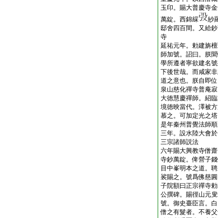
玉印。賜大普慶寺金
萬錠。西錦綵
紗
邸舍四百間。又給鈔
寺
延祐元年。勅建旃檀
師加號。詔曰。朕聞
學所遵者寧欲建名號
下後世哉。而咸家非
道之意也。朕自即位
泉山慈化禪寺普庵寂
大徳慧慶禪師。紹臨
境徳映當代。澤被方
慕之。可加定光之塔
是年秦州普覺法師順
三年。設水陸大會於
三宗諸師説法
六年賜大興教寺僧齋
寺鈔萬錠。俾營子錢
目中峯明本之道。聘
裟賜之。號爲佛慈圓
子院額曰正宗禪寺勅
公撰碑。賜徑山元叟
號。御史臺臣言。白
僧之有髮者。不養父