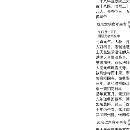
二十八年宣政院上天
百十八區。僧尼二十
八人。帝在位三十五
禪皇帝
成宗欽明廣孝皇帝
午四月十五日。
國語完者篤皇帝
元貞元年。大赦。是
入對稱旨。賜號通慧
上天竺湛堂澄法師入
以復天台國清爲言。
璽書加護。命弘法師
大徳元年建臨洮寺。
欲爲佛寺而未果。帝
萬壽佑國寺。命眞覺
三年。命弘濟禪師江
寧一齎詔使日本
是年夏五月。罷江南
九年璉眞監藏卒。賻
幣帛萬匹。鈔三千錠
十年丙午春。罷江南
其民歸州縣。僧歸各
武宗仁惠宣孝皇帝
至大元年發軍千五百