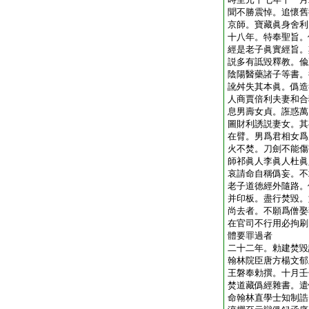
聞不勝震悼。追懷舊
京師。寶藏眞身舍利
十八年。特奉聖旨。
經是老子眞實經旨。
説多有詆毀釋教。偸
陰陽醫藥諸子等書。
訛舛失其本眞。僞造
人商賈倍利夫妻和合
息男壽女貞。誑惑萬
圖財利誘説妻女。其
在臂。男爲君相女爲
火不焚。刀劍不能傷
師祁眞人李眞人杜眞
哀請命自稱僞妄。不
老子道徳經外隨路。
并印板。盡行焚毀。
尚去者。不願爲僧娶
在官司不行用必拘刷
體要罪過者
二十二年。勅建焚毀
翰林院臣唐方楊文郁
王磐奉勅撰。十月壬
焚道藏僞經雜書。遣
命翰林直學士知制誥