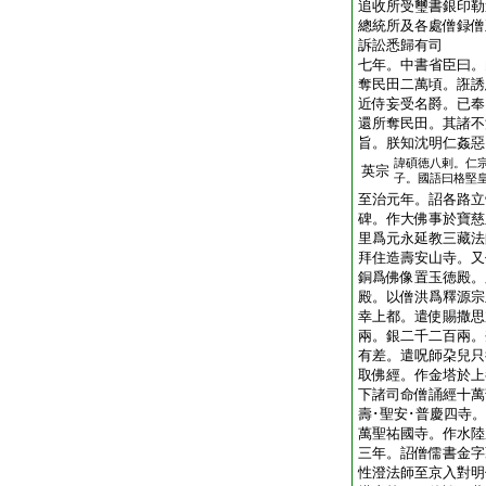
追收所受璽書銀印勒
總統所及各處僧録僧
訴訟悉歸有司
七年。中書省臣曰。
奪民田二萬頃。誑誘
近侍妄受名爵。已奉
還所奪民田。其諸不
旨。朕知沈明仁姦惡
諱碩徳八剌。仁
英宗
子。國語曰格堅
至治元年。詔各路立
碑。作大佛事於寶慈
里爲元永延教三藏法
拜住造壽安山寺。又
銅爲佛像置玉徳殿。
殿。以僧洪爲釋源宗
幸上都。遣使賜撒思
兩。銀二千二百兩。
有差。遣呪師朶兒只
取佛經。作金塔於上
下諸司命僧誦經十萬
壽･聖安･普慶四寺
萬聖祐國寺。作水陸
三年。詔僧儒書金字
性澄法師至京入對明