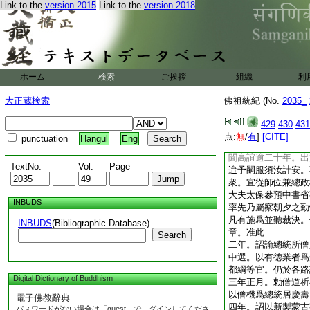
Link to the
version 2015
Link to the
version 2018
八合思八爲帝師。授
二年於桓州東梁河北
首於城中乾艮二隅造
元寺。曰龍光華嚴寺
三年十一月作大佛事
至元元年甲子都燕。
ホーム
検索
ご挨拶
組織
利
扮彌遶癹思八。登座
命僧子聰同議樞密院
大正蔵検索
佛祖統紀 (No.
2035_
姓劉氏。易其名秉忠
事。制長生天氣力裏
429
430
431
忠氣剛以直。學富而
点:
無
/
有
]
[CITE]
punctuation
Hangul
Eng
毎潜心於聖道。朕居
聞高誼逾二十年。出
TextNo.
Vol.
Page
迨予嗣服須汝計安。
衆。宜從師位兼總政
大夫太保參預中書省
INBUDS
率先乃屬察朝夕之勤
凡有施爲並聽裁決。
INBUDS
(Bibliographic Database)
章。准此
Search
二年。詔諭總統所僧
中選。以有徳業者爲
都綱等官。仍於各路
Digital Dictionary of Buddhism
三年正月。勅僧道祈
以僧機爲總統居慶壽
電子佛教辭典
四年。詔以新製蒙古
パスワードがない場合は「guest」でログインしてくださ