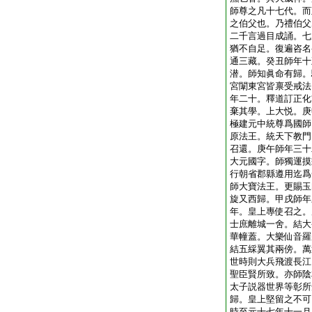
師尊之凡十七代。而
之伯父也。乃禮伯父
二千言過目成誦。七
猶不自足。復遍咨名
通三藏。癸丑師年十
潜。師知眞命有歸。
宮闈東宮皆禀受戒法
年二十。釋道訂正化
棄其學。上大悦。庚
極建元中統尊爲國師
原法王。統天下教門
召還。庚午師年三十
大元國字。師獨運摸
行朝省郡縣遵用迄爲
師大寶法王。更賜玉
旋又西歸。甲戌師年
年。皇上專使召之。
士庶離城一舍。結大
華幢蓋。大樂仙音羅
結五綵翼其兩傍。萬
世時則大兵飛渡長江
聖臣賢所致。亦師陰
太子説器世界等彰所
歸。皇上堅留之不可
時至元十七年十一月