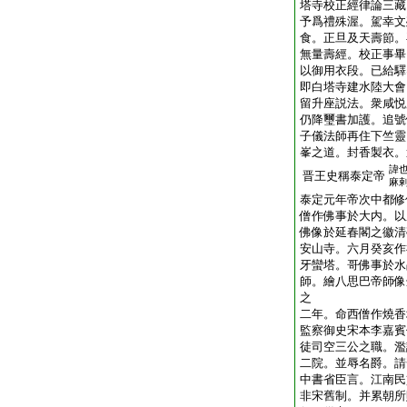
塔寺校正經律論三藏
予爲禮殊渥。駕幸文
食。正旦及天壽節。
無量壽經。校正事畢
以御用衣段。已給驛
即白塔寺建水陸大會
留升座説法。衆咸悦
仍降璽書加護。追號
子儀法師再住下竺靈
峯之道。封香製衣。
諱
晋王史稱泰定帝
麻
泰定元年帝次中都修
僧作佛事於大内。以
佛像於延春閣之徽清
安山寺。六月癸亥作
牙蠻塔。哥佛事於水
師。繪八思巴帝師像
之
二年。命西僧作燒香
監察御史宋本李嘉賓
徒司空三公之職。濫
二院。並辱名爵。請
中書省臣言。江南民
非宋舊制。并累朝所