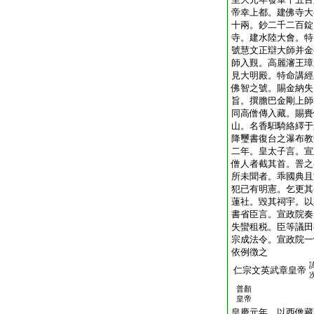
帝幸上都。建佛寺大
十兩。鈔二千二百錠
寺。建水陸大會。特
號慧文正辯大師并金
師入覲。高麗瀋王璋
見大明殿。特命講經
佛智之號。賜金納失
旨。撰膽巴金剛上師
同高僧傳入藏。賜賚
山。名香馹騎絡繹于
降璽書復台之瀑布教
二年。皇太子言。宣
僧人者截其首。詈之
所未聞者。乖國典且
犯已有明憲。乞更其
蓮社。毀其祠宇。以
書省臣言。宣政院奏
失蠻租税。臣等議田
宗成法令。宣政院一
依例徴之
仁宗文英武章皇帝
普顏
皇帝
皇慶元年。以西僧藏