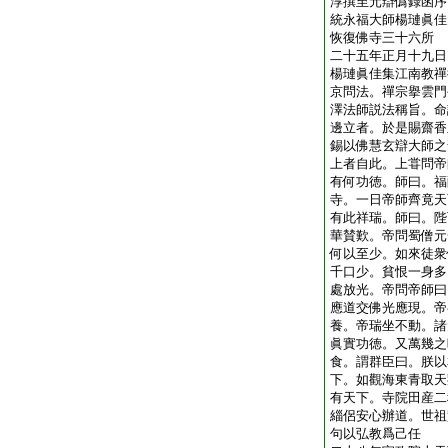
淳撰至元辯僞録函序
統永福大師楊璉眞佳
恢復佛寺三十六所
二十五年正月十九日
楊璉眞佳集江南教禪
京問法。禪宗擧雲門
澤法師説法稱旨。命
邊立者。於是賜齋香
錫以佛慧玄辯大師之
上者自此。上甞問帝
有何功徳。師曰。福
寺。一日帝師齊竟天
有此祥瑞。師曰。陛
華賛歎。帝問蜀僧元
何以至少。如來徒衆
千口少。貧恨一身多
處放光。帝問帝師曰
應道交佛光應現。帝
養。帝瑞坐不動。諸
眞實功徳。又萬幾之
食。謂群臣曰。朕以
下。如觀海東青取天
有天下。寺院田産二
緇侶安心辦道。世祖
句以弘教爲己任