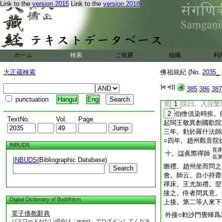
門
Link to the
version 2015
Link to the
version 2018
大順二年。袁州仰山
10
爲潙山。世稱
日禪床陷於＊地。山
有大仰山。爲世福地
居隘。山神一夕移廟
ホーム
検索
ご挨拶
組織
利
11
南岳下
之
第五世
大正蔵検索
佛祖統紀 (No.
2035_
景福元年。呉越王錢
相寺。以奉彌勒三生
385
386
387
乾寧二年。文矩禪師
punctuation
Hangul
Eng
見
1
笑曰。入涅槃
2
伯僧倶染時疾。
TextNo.
Vol.
Page
起閩王敬異創國歡院
三年。勅於羅什法師
○四年。趙州觀音院
INBUDS
見
十。諡眞際禪師
岳
INBUDS
(Bibliographic Database)
瞻禮。趙州坐而問之
Search
會。師云。自小持齋
禪床。王尤加禮。翌
接之。侍者問其意。
Digital Dictionary of Buddhism
上接。第二等人來下
電子佛教辭典
外接○勅沙門覺暉爲
パスワードがない場合は「guest」でログインしてくださ