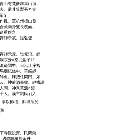
曹山有梵僧群集山頂。
去。遺其笠製甚奇古
禪寺
作亂。至杭州徑山發
合藏肉身髮長覆面。
命重瘞之
禪師示寂。諡弘覺
禪師示寂。諡元證。師
洞宗云○京兆鰕子和
混迹閩中。日沿江岸拾
馬廟紙錢中。華嚴靜
師至。靜把住問曰。如
云。神前酒臺盤。靜禮謝
人間。神異莫測○韶
千人。漢主劉氏召入
。事以師禮。師得法於
源第
世
下寺觀設齋。民間禁
。遇鐘離權授金丹