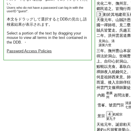
光化二年。撫州言。
い。
Users who do not have a password can log in with the
郷民追之。皆飛行而
userID "guest".
3
勅於其地建荷玉
本文をドラッグして選択するとDDBの見出し語
天復元年。山賊許恩
検索結果が表示されます。
國一禪師塔。見二甕
賊兵皆驚走。呉越王
Select a portion of the text by dragging your
二年。洪州雲居道膺
mouse to view all terms in the text contained in
見洞山。清
the DDB. ・
源第六世
三年。撫州曹山本寂
Password Access Policies
得法於洞山。世稱曹
上。自印心於洞山。
鰕蜆以充食。暮臥白
禪師夜入紙錢伺之。
何是祖師西來意。師
而退。後入京師佯狂
州雲門文偃禪師聚徒
都廣
内殿
咨問法要
州
清
雪峯。號雲門宗
七
4
机昭宗
景宗
第九子
天祐元年。誕節勅天
屠釣○呂洞賓遊華山