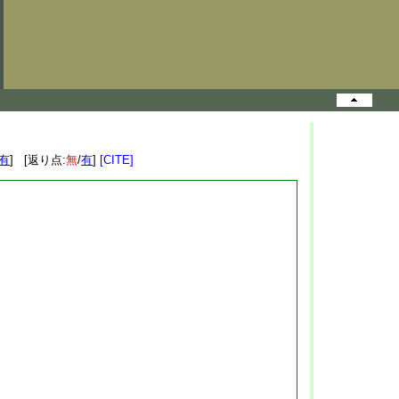
有
] [返り点:
無
/
有
]
[CITE]