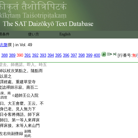
慧寂禪師入寂。師禀法
潙仰宗。初領徒住王莽山一
神者以不堪居止。東南
。遂遷居焉。久之衆盛
於堵田三十里。以避
用条件
使い方
English
志磐
撰 ) in Vol. 49
鏐於剡縣石城山建瑞
石像
388
389
390
391
392
393
394
395
396
397
398
399
400
[行番号:
無
/
謁西院大安禪師。
12
遙
堂去。師應諾。即入。時五
師以杖次第點之。隨點而
以居之
譯經處。重建草堂寺
從諗禪師示寂。壽百二
南泉。南
○趙帥王公入院
第四世
曰。大王會麼。王云。不
身已老。見人無力下
日令客將傳語。師下床
師曰。第一等人來禪床
禪床接。末等人來山門
副職
左右街副僧録
始此