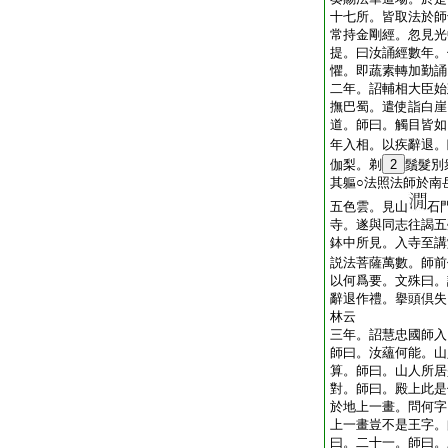
十七所。皆取法於師
常持金剛經。忽見光
提。曰汝誦經數年。
懼。即蔬素轉加勤誦
二年。詔輔相大臣始
撫巴蜀。遣使詣白崖
道。師曰。觸目皆如
年入相。以疾辭退。
伽梨。剃
2
鬚髮別
其軀○法照法師於南
五色雲。見山
石
寺。遂與同志往謁五
鉢中所見。入寺至講
説法菩薩萬數。師前
以何爲要。文殊曰。
辭退作禮。擧頭倶失
林云
三年。詔慧忠國師入
師曰。汝蘊何能。山
算。師曰。山人所居
對。師曰。殿上此是
於地上一畫。問何字
上一畫豈不是王字。
曰。二十一。師曰。