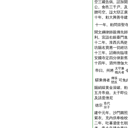
空三藏告病。詔加開
公。食邑三千戸。及
贈司空。諡大辯正廣
十年。勅大興善寺建
十一年。勅問崇聖
聞文綱律師親傳先師
利。宜詣右銀臺門進
十二年。淮西兵馬使
坊賜名寶應一切經坊
十三年。詔兩街臨壇
安國寺定四分律新舊
十四年。泗州僧伽大
太守兼
帝曰。州將
職兵者
傳張
驛乘傳者
可免
戀反
賜絹綵黄金澡罐。勅
五月帝崩。太子即位
及請度僧尼
造代
徳宗
宗子
建中元年。沙門圓照
紫衣。充内供奉檢校
二年。吐蕃遣使乞朝