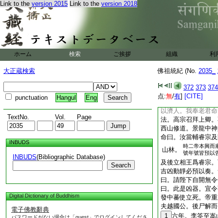
史崔侁表上之。帝謂
Link to the
version 2015
Link to the
version 2018
徳者。乃克當之。汝
州獻寶。天將以祚汝
元寶應。賜眞如寶和
輪寺
述曰。自肅宗至昭
是知十三寶之賜。所
ホーム
検索
ご挨拶
組織
利
載之不知其爲天肇之
大正蔵検索
佛祖統紀 (No.
2035_
佛祖統紀卷第四
7
8
初葉法善。幼
372
373
374
青童引見老君。故久
点:
無
/
有
]
[CITE]
punctuation
Hangul
Eng
曰。子本紫微左仙卿
以濟人。我奉老君命
TextNo.
Vol.
Page
法。高宗召拜上卿。
西山修道。景龍中神
命曰。汝當輔睿宗及
INBUDS
時二帝本興而
山林。
號年號皆預以
INBUDS
(Bibliographic Database)
及後立相王爲睿宗。
Search
吉凶動靜必預以奏。
曰。請陛下自開無令
曰。此是凶器。宜令
Digital Dictionary of Buddhism
發中蕃使立死。帝重
夫越國公。後尸解而
電子佛教辭典
1
六年。李筌至嵩
パスワードがない場合は「guest」でログインしてくださ