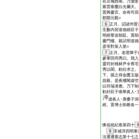
在京城西南。乃遣使
紫雲垂覆白光屬天。
置興慶宮。命有司寫
郡開元觀○
6
正月。詔諸州置
生數内習道徳經莊子
明經擧送朝廷。置助
慶門樓。親試明道徳
彦等對策入第○
7
正月。老君降于
參軍田同秀曰。我入
靈符於桃林尹令舊宅
秀以聞。勅往求之。
下。掘之得金匱玉版
昌殿。是夜樓閣虚空
以符瑞潜應。乃下制
勅封莊子南華眞人･
虚眞人･庚桑子
經。置博士助教各一
佛祖統紀卷第四十
9
宋咸淳四明
法運通塞志第十七之