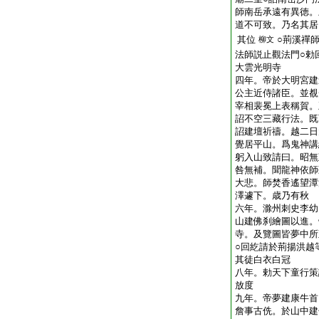
師南岳承遠有異徳。
道不可致。乃名其居
其位
○荊溪禪
柳文
法師説止觀法門○勅
大雲光明寺
四年。帝於大明宮建
公主近侍諸臣。並覩
宰相裴冕上表稱賀。
詔不空三藏行法。既
詔建壇祈禱。越二日
覺居平山。爲鬼神講
躬入山致請曰。昭無
咎無補。聞龍神依師
大悲。師焚香遙望潭
澤遽下。歳乃有秋
六年。滁州刺史李幼
山建佛刹繪圖以進。
寺。及覽圖皆夢中所
○回紇請於荊揚洪越
其徒白衣白冠
八年。勅天下童行策
放度
九年。帝夢建康牛首
詹事古侁。於山中建