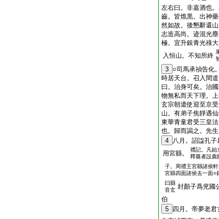
左右曰。非嘉酒也。
齒。皆燋黒。出神藥
然如故。後懇辭還山
志造高尚。迹混光塵
極。宜升銀青光祿大
入恒山。不知所終
3
○司馬承禎告化
時居天台。召入間道
曰。治身可矣。治國
物無私而天下理。上
玄宗朝遣使迎至京受
山。有弟子焦靜遇仙
東華青童君受三皇法
也。歸而謁之。先生
4
八月。詔諡孔子
禮記。凡始
用宮縣。
釋奠者設薦
子。周禮王宮縣諸侯軒
宮縣四面諸侯去一面○
曰縣
封顏子爲兖國
音玄
伯
5
四月。帝夢老君