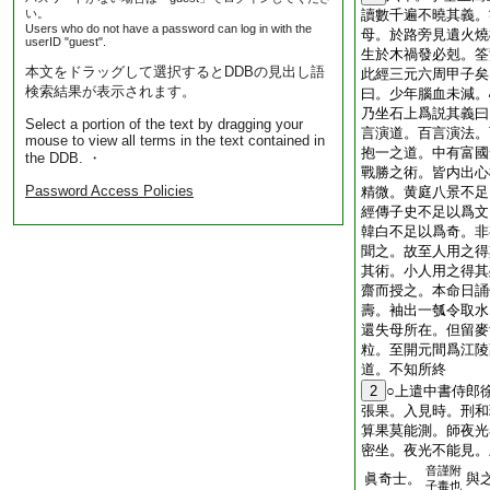
い。
讀數千遍不曉其義。
Users who do not have a password can log in with the
母。於路旁見遺火燒
userID "guest".
生於木禍發必剋。筌
本文をドラッグして選択するとDDBの見出し語
此經三元六周甲子矣
検索結果が表示されます。
曰。少年腦血未減。
乃坐石上爲説其義曰
Select a portion of the text by dragging your
言演道。百言演法。
mouse to view all terms in the text contained in
抱一之道。中有富國
the DDB. ・
戰勝之術。皆内出心
Password Access Policies
精微。黄庭八景不足
經傳子史不足以爲文
韓白不足以爲奇。非
聞之。故至人用之得
其術。小人用之得其
齋而授之。本命日誦
壽。袖出一瓠令取水
還失母所在。但留麥
粒。至開元間爲江陵
道。不知所終
2
○上遣中書侍郎
張果。入見時。刑和
算果莫能測。師夜光
密坐。夜光不能見。
音謹附
眞奇士。
與
子毒也