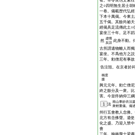
者。帝令良琇文素往
之○四明無生居士胡
一卷。備載歴代弘經
下本十萬偈。今東土
五千偈。其餘尚祕天
經偈具足流傳此土○
宴坐三十年。足不蹈
虚憍
然
此身不動。
反諠
古所謂遺物離人而獨
宴坐。不爲他方之説
三年。勅僧尼有事故
告注毀。在京者於
稱度
牒
興元元年。勅亡僧尼
終之餘分及一衆。比
害。今並停納仰三綱
南山事鈔衣法
1
法
衆輕重儀。備
州行五會教人念佛。
北方有念佛聲。遣使
化之盛。乃迎入禁中
會
三年。翰林學士梁肅