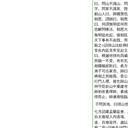
曰。問山不識山。問
字。問算不識算。陛
顧山人曰。師國寶也
朝恩。謂師曰。朝恩
曰。何謂無明從何而
也解問佛法。朝恩大
無明從此起。後朝廷
天下事有不由我。帝
殺之○詔徑山法欽禪
甞在内廷見帝至起立
曰。檀越何得向四威
所賜一不受。布衣瓦
相國楊綰歎曰。眞方
弟子可出家否。師曰
將相之所能爲。晋公
行門人禮。後乞歸山
州守臣於山中重建寺
師初依素禪師。素戒
徑而止。師遂南抵臨
子問其地。曰徑山
七月詔建盂蘭盆會。
自太廟迎入内道場。
道。百僚迎拜。歳以
廟二室○詔南岳沙門