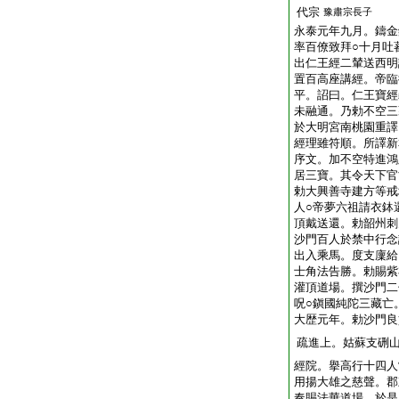
代宗
豫肅宗長子
永泰元年九月。鑄金
率百僚致拜○十月吐
出仁王經二輦送西明
置百高座講經。帝臨
平。詔曰。仁王寶經
未融通。乃勅不空三
於大明宮南桃園重譯
經理雖符順。所譯新
序文。加不空特進鴻
居三寶。其令天下官
勅大興善寺建方等戒
人○帝夢六祖請衣鉢
頂戴送還。勅韶州刺
沙門百人於禁中行念
出入乘馬。度支廩給
士角法告勝。勅賜紫
灌頂道場。撰沙門二
呪○鎭國純陀三藏亡
大歴元年。勅沙門良
疏進上。姑蘇支硎
經院。擧高行十四人
用揚大雄之慈聲。郡
奏賜法華道場。於是