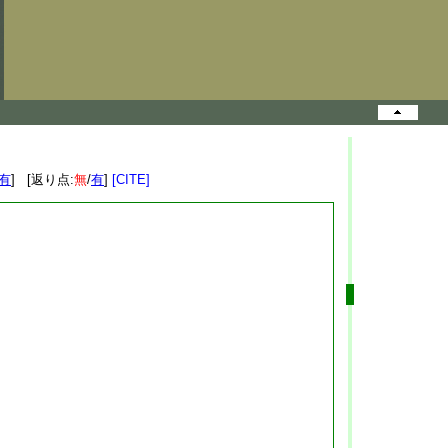
有
] [返り点:
無
/
有
]
[CITE]