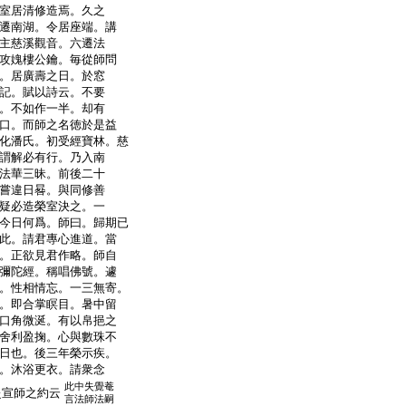
室居清修造焉。久之
遷南湖。令居座端。講
主慈溪觀音。六遷法
攻媿樓公鑰。毎從師問
。居廣壽之日。於窓
記。賦以詩云。不要
。不如作一半。却有
口。而師之名徳於是益
化潘氏。初受經寶林。慈
謂解必有行。乃入南
法華三昧。前後二十
嘗違日晷。與同修善
疑必造榮室決之。一
今日何爲。師曰。歸期已
此。請君專心進道。當
。正欲見君作略。師自
彌陀經。稱唱佛號。遽
。性相情忘。一三無寄。
。即合掌瞑目。暑中留
口角微涎。有以帛挹之
舍利盈掬。心與數珠不
日也。後三年榮示疾。
。沐浴更衣。請衆念
此中失覺菴
赴宣師之約云
言法師法嗣