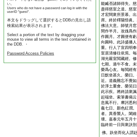
能臧否諸師得失。慈
い。
Users who do not have a password can log in with the
盡得慈室之道。慈室
userID "guest".
才宏闊衆所景慕。出
本文をドラッグして選択するとDDBの見出し語
席。終於檡陽悟眞。
検索結果が表示されます。
佛法大意。師號月窓
間作半月。攻媿爲作
Select a portion of the text by dragging your
作圓月。才圓便有虧
mouse to view all terms in the text contained in
向圓時。此詩盛播人
the DDB. ・
重。行人了宣四明奉
室居清修往依焉。毎
Password Access Policies
湖光嚴室閲藏經。修
七期。過午不食。未
榮爲心友。毎閲經有
日默坐甚久。榮曰。
近。道義難忘不覺如
於淨土重會。榮笑曰
此示疾。將終請衆諷
起端坐。索筆書偈云
息風不行。摩訶悉利
龕七日。顏色紅潤。
者。異香襲人。闍維
壞。嘉泰元年五月十
臨終前一日與衆訣別
佛。趺坐而化人謂