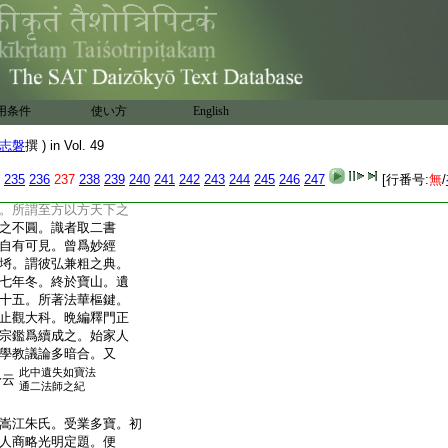
官。慨然以封建井田
魁待補。歎曰。射目中眉
左溪。忽苦目疾。或勉
不變眞大丈夫。有告以
讀佛書。何以知其不
。目疾良已。於是遂深
用条件
使い方
English
内猶雲點大清。豁如
美宗鏡。有從此永明書
志磐
撰 ) in Vol. 49
香。因閲及兩函。寶積
若看止觀令悟境
235
236
237
238
239
240
241
242
243
244
245
246
247
[行番号:
無
/
味。既而果有悟入。
。所謂至方以方天下之
之不圓。識者取二書
自有可見。曾爲妙經
埓。謂彼弘兼粗之典。
七年冬。終於寶山。遺
十五。所著法華樞鍵。
止觀大科。晩編釋門正
宗鑑爲續成之。始家人
學教議論多暗合。又
此中遺失如寶法
身云
通二法師之紀
嵩江朱氏。受業多寶。初
人商略光明定題。便