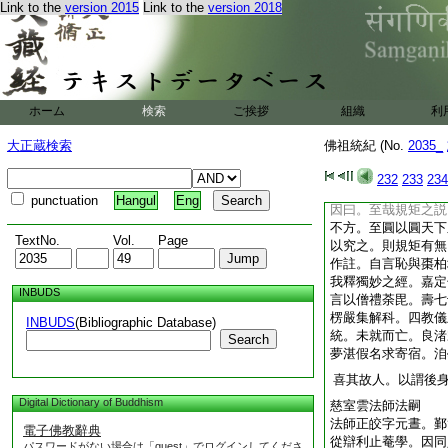
Link to the
version 2015
Link to the
version 2018
學無所不通。嘗讀周
爲可復。淳熙中。四
事與時違。乃去隱於
禱圓通。輒云。臨危
朱太醫答杜祈公。未
及孔孟。試持大士號
ホーム
検索
ご挨拶
組織
利
信。讀楞嚴至空生心
發蒙。觀山谷詩。讃
大正蔵検索
佛祖統紀 (No.
2035_
百卷。自公退食一鑪
實云。此書無規矩不
232
233
234
觀二字以爲几杖。服
punctuation
Hangul
Eng
因曰。至哉規矩之説
不方。至圓以圓天下
TextNo.
Vol.
Page
以究之。則規矩有無
作註。自言恥與棗柏
我釋獨妙之經。嘉定
INBUDS
言以僧禮荼毘。壽七
楞嚴集解科。四教儀
INBUDS
(Bibliographic Database)
統。未就而亡。良渚
Search
夢湛假名求寄宿。洎
喜其故人。以謂後
Digital Dictionary of Buddhism
慈室雲法師法嗣
法師正皎字元晝。鄞
電子佛教辭典
從辯利止菴學。因同
パスワードがない場合は「guest」でログインしてくださ