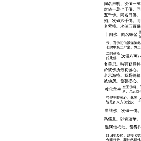
同名燈明。次値一萬
次値一萬七千佛。同
五千佛。同名日佛。
如。次値六千佛。同
名紫幢。次値五百佛
十四佛。同名螺髻
云。吾佛初僧祇滿値此
七佛中第二尸棄。隔二
二阿僧祇
次値八萬
始此佛
名善思。時彌勒爲轉
於彼佛所最初發心。
名示海幢。我爲轉輪
彼佛所。發菩提心。
空王佛所。
教化衆生
所。爲瓦師
弓聖王時發心。此等
皆是如來方便之説
量諸佛。次値一佛
爲儒童。以青蓮華。
過阿僧祇劫。當得
師因地發願。以授名號
金剛經云。我於然燈佛