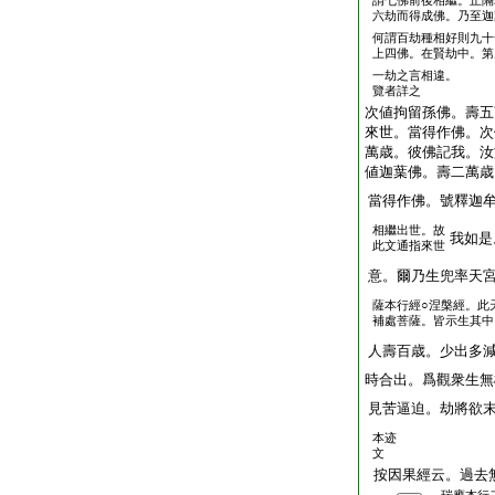
謂七佛前後相繼。止隔
六劫而得成佛。乃至迦
何謂百劫種相好則九十
上四佛。在賢劫中。第
一劫之言相違。
覽者詳之
次値拘留孫佛。壽五
來世。當得作佛。次
萬歳。彼佛記我。汝
値迦葉佛。壽二萬歳
當得作佛。號釋迦
相繼出世。故
我如是
此文通指來世
意。爾乃生兜率天
薩本行經○涅槃經。此
補處菩薩。皆示生其中
人壽百歳。少出多
時合出。爲觀衆生無
見苦逼迫。劫將欲
本迹
文
按因果經云。過去