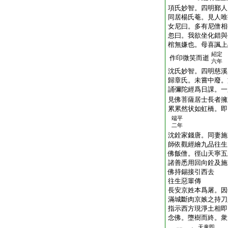
項氏妙智。四明鄞人
同居楊氏菴。見人唯
女尼曰。多有尼僧相
忽曰。我欲坐化錯與
棺無嫌也。母喜諷上
紹定
作印微笑而逝
六年
沈氏妙智。四明慈溪
歸章氏。未嘗中廢。
誦彌陀經爲日課。一
見佛菩薩居士長者擁
累累然状如虹橋。即
端平
二年
沈銓家錢唐。同妻施
師依觀經繪九品往生
佛飯僧。徑山天寧五
諸善悉用回向銓及施
佛持錫接引西去
往生惡輩傳
長安京姓本爲屠。因
滿城斷肉京嫉之持刀
指示西方現淨土相即
念佛。墮樹而終。衆
天童即