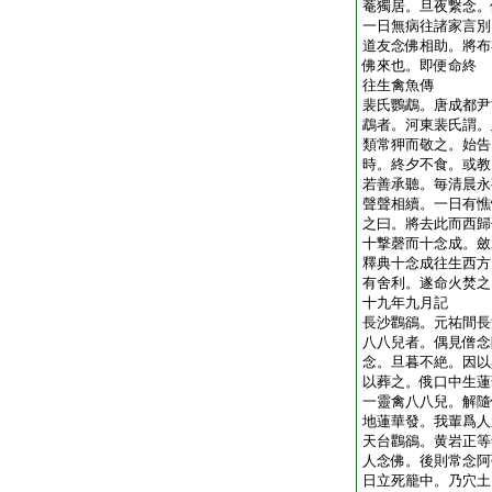
菴獨居。旦夜繋念。
一日無病往諸家言別
道友念佛相助。將布
佛來也。即便命終
往生禽魚傳
裴氏鸚鵡。唐成都尹
鵡者。河東裴氏謂。
類常狎而敬之。始告
時。終夕不食。或教
若善承聽。毎清晨永
聲聲相續。一日有憔
之曰。將去此而西歸
十撃磬而十念成。斂
釋典十念成往生西方
有舍利。遂命火焚之
十九年九月記
長沙鸜鵒。元祐間長
八八兒者。偶見僧念
念。旦暮不絶。因以
以葬之。俄口中生蓮
一靈禽八八兒。解隨
地蓮華發。我輩爲人
天台鸜鵒。黄岩正等
人念佛。後則常念阿
日立死籠中。乃穴土