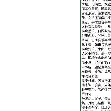
求度。母病亡。既斂
我孝心眞實。願臭氣
舌舐漏處。絶無穢氣
業。女得疾請僧説淨
而臥。手攬觀音手中
灰於室以驗受生。見
錢唐盛氏。日課觀經
浴畢面西。問家人云
且至。已而合掌喜躍
執金臺。如來接我登
錢唐沈氏。念佛十餘
八尺彌陀像。病中安
幸。即請僧念佛相助
我金座。
2
遂座前
有障縁。望衆更爲念
久復云。念佛功徳已
即瞑目而逝
長安姚婆。因范行婆
薩來迎。婆言。未與
須臾范至。佛尚住空
手而化
汾陽約山翁婆。毎日
樂。月晦必請僧二員
婆手自營辦。臨終之