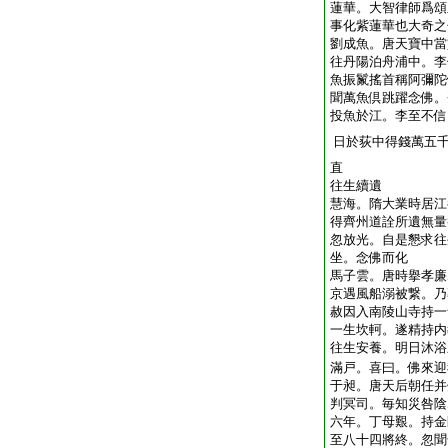
蓮華。大智律師爲頌
事化紫蓮華也大奇之
劉成魚。唐天寶中當
往丹陽泊舟浦中。李
魚振鬣搖首稱阿彌陀
聞萬魚倶跳躍念佛。
投魚於江。李至不信
日於荻中得錢萬五
直
往生續遺
慧海。隋大業時居江
得齊州道詮所遺無量
忽放光。自是懇求往
坐。念佛而化
馬子雲。唐時擧孝廉
京遇風船溺被繋。乃
赦因入南陵山寺持一
一生坎軻。遂精持内
往生安養。明日沐浴
滿戸。喜曰。佛來迎
于昶。唐天后朝任并
判冥司。毎知災咎陰
六年。丁母艱。持金
至八十四將終。忽聞