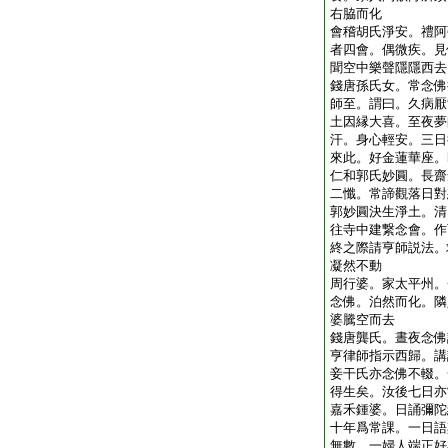
右脇而化
會稽胡氏淨安。禮阿
者四會。偶微疾。見
聞空中樂聲隱隱西去
錢唐孫氏女。常念佛
師至。謂曰。久病厭
土因縁大喜。至夜夢
汗。身心輕安。三日
來此。好金蓮華座。
仁和郭氏妙圓。長齋
二懺。常諦觀落日對
郭妙圓決生淨土。清
往寺中建繋念會。作
終之際請亨師説法。
凝然不動
周行婆。家太平州。
念佛。泊然而化。隣
婆騰空而去
錢唐龔氏。晝夜念佛
亨律師指示西歸。講
妾干氏亦念佛不輟。
得生矣。汝後七日亦
嘉禾鍾婆。日誦彌陀
十年爲常課。一日語
無數。一婦人端正好