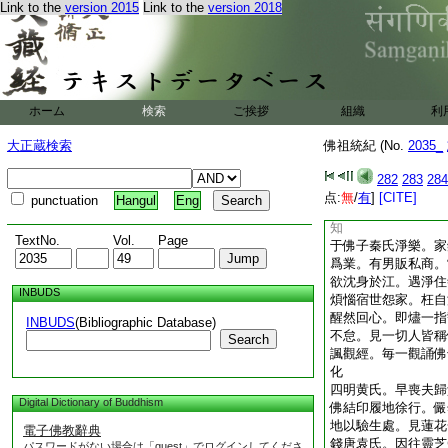
Link to the
version 2015
Link to the
version 2018
懺。自見其身著新淨
念佛。謂家人曰。汝
於淨土待汝。即右脇
秦氏淨堅。家松江。
持齋戒。閲華嚴經法
晨昏修彌陀懺。日禮
ホーム
検索
ご挨拶
組織
利
入室中。面西念佛安
鄭氏淨安。家錢唐。
大正蔵検索
佛祖統紀 (No.
2035_
得疾禱之於佛。聞空
得自怠。又見佛身金
282
283
284
坐。令男僧義修諷阿
点:
無
/
有
]
[CITE]
punctuation
Hangul
Eng
女夢母報曰吾已得生
知
TextNo.
Vol.
Page
于佛子秦氏淨樂。家
爲業。有男販私商。
欲沈身於江。遇淨住
INBUDS
煩惱宿世怨家。枉自
醒然回心。即燼一指
INBUDS
(Bibliographic Database)
不怠。見一切人皆稱
Search
諷觀經。毎一觀誦佛
化
四明黄氏。早喪夫歸
Digital Dictionary of Buddhism
佛結印履地徐行。儼
地以驗生處。見蓮花
電子佛教辭典
錢唐袁氏。因往靈芝
パスワードがない場合は「guest」でログインしてくださ