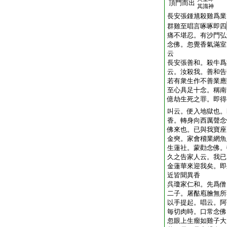
頂門而出
其識神
長安張鍾馗殺雞爲業
群雞至唱言啄啄即四
痛不堪忍。有沙門弘
念佛。忽覺香氣滿室
云
長安張善和。殺牛爲
云。汝殺我。善和告
若有衆生作不善業應
至心具足十念。稱南
億劫生死之罪。即得
叫云。便入地獄也。
香。轉身向西厲聲念
佛來也。已與我寶座
金奭。家會稽業網魚
生蓮社。蒙勸念佛。
久之告家人云。我已
金蓮華來迎我矣。即
近皆聞異香
呉瓊家仁和。先爲僧
二子。屠酤庖膾無所
以手提起。唱云。阿
毎切肉時。口常念佛
忽眼上生瘤如雞子大