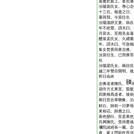
蓋覆於庭上。婆忽遷
汾陽裴氏女。專心念
十三石。報盡之日。
臺與我。今當往生
汾陽溫靜文妻。病在
年不絶聲。謂夫曰。
月當去。至期見金蓮
醴泉孟氏女。久纒重
年。謂夫曰。可急報
集女焚香與衆念佛。
汝當往生。已而佛菩
化
汾陽梁氏女。兩目倶
越三年雙目開明。後
即日命終
念佛道者陳氏。
迎侍方丈東室。翦髮
四衆稱爲道者。後病
兩日忽合掌瞻像。泊
鮮白。師前一日夢母
來相召。師應之曰。
面色變白。至是果然
呉興陳氏。受持齋戒
彌陀諸經各一藏。念
食。家人問欲何所須