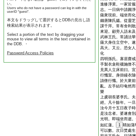
い。
進修淨業。一家皆服
Users who do not have a password can log in with the
志。一日病中請圓淨
userID "guest".
薩衆現前。端坐而化
本文をドラッグして選択するとDDBの見出し語
錢唐陳氏媼。從靈芝
検索結果が表示されます。
課千拜。常有舍利散
來迎。顧旁人語未及
Select a portion of the text by dragging your
武林王氏。常誦法華
mouse to view all terms in the text contained in
薩大身住立空中。遂
the DDB. ・
高大。又云。恐女人
Password Access Policies
化
四明孫氏。寡居齋戒
手製衣衾鞋襪施僧不
見異人立床前曰。宜
行懺室。身掛縵衣隨
請僧行懺。於大衆前
亂。左手結印奄然而
樂
上虞胡長婆李氏。夫
經。凡十餘年。一旦
汝今月十五日夜子時
是汝念者。婆遂會別
光明。即端坐而逝。
如紅蓮。
1
睛如蒲
可以數。次日焚處生
安吉王氏女。日誦彌