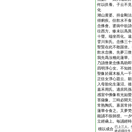
何以供養。子云不見
化
潮山黄婆。持金剛法
得痢疾。但飮水不食
念佛會。婆病中欲請
往西方。修未以爲異
十聲。端坐而化。遠
霅川朱氏。念佛三十
聖賢在此不敢踞坐。
飮水念佛。先夢三僧
我先爲汝種此蓮華。
乃請僧衆念佛爲助即
四明淨心女。不知姓
聖像於羅木板凡一千
正信女淨心題云。願
入母胎化生蓮沼。後
嘉禾周氏。適庶民孫
感室中佛像有光如螢
菩薩像。三時必聞天
常熟陶氏。寡居常持
蓮華令食之。又夢梵
能誦不假師授。一夕
立經凾上。毎誦經時
已上三人。
積以成合
終必得往生