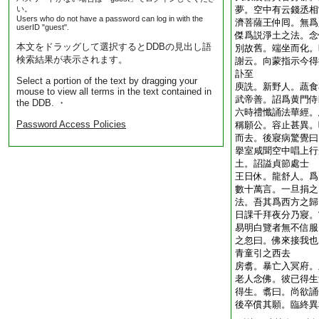
い。
夢。空中有云錢丞相
Users who do not have a password can log in with the
濟菩薩王仲囘。無爲
userID "guest".
傑爲説淨土之法。念
本文をドラッグして選択するとDDBの見出し語
別故舊。端坐而化。
検索結果が表示されます。
謝云。向蒙指示今得
訃至
Select a portion of the text by dragging your
庾詵。新野人。蔬食
mouse to view all terms in the text contained in
武帝善。詔爲黄門侍
the DDB. ・
六時禮懺誦法華經。
Password Access Policies
稱願公。容止甚異。
而去。後寢病驚覺曰
擧室咸聞空中唱上行
土。詔謚貞節處士
王日休。龍舒人。爲
數十萬言。一旦捐之
法。吾其爲西方之歸
日課千拜夜分乃寢。
易明白覽者無不信服
之忽曰。佛來接我也
青童引之西去
房翥。暴亡入冥府。
老人念佛。彼已得生
得生。翥曰。尚欲誦
後卒償其願。臨終異