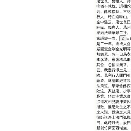
唐世良。會稽人。持
病猶不就枕。誦彌陀
云。佛來接我。言訖
行人。時在道味山。
空中聲云。唐世良已
陸偉。錢唐人。爲州
衆結法華華嚴二社。
家誦經一卷。
2
日
是二十年。遂成大會
嚴圓覺金剛金光明等
無餘累。忽一日易衣
李彦通。家會稽爲鍛
其會。忽悟世無常。
云。我遊行淨土見二
際。見利行人開門引
薩衆。遂請睎經道果
法策道。擧家念佛西
陸浚。家錢唐。少事
爲業。預西湖繋念會
涙道友相見説淨業因
感歎。惟恐此生之不
之未諧。我佛之未見
律師説淨土法門諷觀
曰。此時好去。浚曰
起就竹床面西端坐。