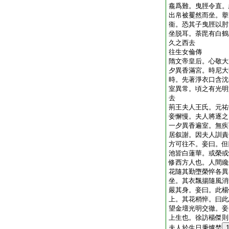
龕爲難。曳脛令直。
出帛被矍然而坐。擧
衞。恐其子曳脛以肘
坐脱耳。荼毘有白鶴
久之西去
往生女倫傳
隋文帝皇后。心敬大
夕異香滿宮。時尼大
時。先著淨衣口含沈
室異常。頃之有光明
去
荊王夫人王氏。元祐
妾懈慢。夫人將逐之
一夕異香遍室。無疾
居叙謝。因夫人訓責
方可往不。妾曰。但
池皆白蓮華。或榮或
修西方人也。人間纔
花隨其勤墮榮悴各異
坐。其衣飄揚隨風消
嚴其身。妾曰。此楊
上。其花稍悴。曰此
望金壇光明交徹。妾
上生也。徐訪楊傑則
夫人於生日秉爐焚