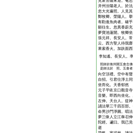
見衆菩薩來迎。奄忽
并州汾陽老人。於法
忽大光遍照。人見其
鄭牧卿。滎陽人。擧
有勸進魚肉者。確乎
願往生。忽異香蔚充
夢寶池蓮開。牧卿坐
張元祥。長安人。常
云。西方聖人待我齋
果索香火。加趺面西
李知遙。長安人。
照師於衡州開五會念佛
是師法於 照。五會者
向空頂禮。空中有聲
自招。引君往淨土同
坐而化。天香郁然
元子平依京口觀音寺
音樂。即西向坐化。
左伸。天台人。從神
誦法華三千四百部。
命男沙門淨圓。唱法
夢三偉人立江臯召伸
陀經。遽曰。我已見
逝
范儼。家武林。讀法