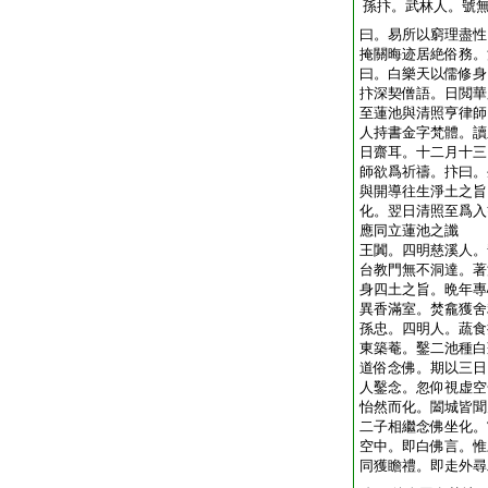
孫抃。武林人。號
曰。易所以窮理盡性
掩關晦迹居絶俗務。
曰。白樂天以儒修身
抃深契僧語。日閲華
至蓮池與清照亨律師
人持書金字梵體。讀
日齋耳。十二月十三
師欲爲祈禱。抃曰。
與開導往生淨土之旨
化。翌日清照至爲入
應同立蓮池之讖
王闐。四明慈溪人。
台教門無不洞達。著
身四土之旨。晩年專
異香滿室。焚龕獲舍
孫忠。四明人。蔬食
東築菴。鑿二池種白
道俗念佛。期以三日
人鑿念。忽仰視虚空
怡然而化。闔城皆聞
二子相繼念佛坐化。
空中。即白佛言。惟
同獲瞻禮。即走外尋