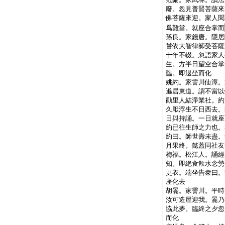
廢。忽見普賢菩薩來
佛菩薩來迎。家人聞
爲難當。就座合掌而
孫良。家錢唐。隱居
嘗依大智律師受菩薩
十年不輟。忽語家人
生。方半日望空合掌
臨。即退坐而化
姚約。家霅川仙潭。
遜居東道。謂不當以
勸里人結淨業社。約
久厭浮生不日西去。
日與持誦。一日就座
約已往生師之力也。
約曰。師世壽未盡。
月果終。懿蓋同社友
梅福。松江人。誦經
知。即絶食飮水念勢
更衣。端坐告衆曰。
座化去
胡暠。家霅川。平時
汝可造屋迎我。暠乃
協此夢。臨終之夕忽
而化