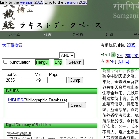
Link to the
version 2015
Link to the
version 2018
訪道禪林。晩年專崇
陀懺儀。歸郷郡作淨
亘天舍利應現。靖康
檝積俸資造大藏經四
部者亦四十八藏。造
隨身奉供。後以給事
ホーム
検索
ご挨拶
組織
利
作繋念會。及鎭長沙
僧衣登座。謝官吏横
大正蔵検索
佛祖統紀 (No.
2035_
呉秉信。四明人。築
臥其中。至五更令童
279
280
281
信叟歸去來。三界無
点:
無
/
有
]
[CITE]
punctuation
Hangul
Eng
有蓮胎。歸去來。聞
爲禮部侍郎。後被召
TextNo.
Vol.
Page
聽空中聞天樂之聲。
來此。金臺既至吾當
錢象祖天台居號止菴
INBUDS
保寧全無用。尤以淨
州建接待十處。皆以
INBUDS
(Bibliographic Database)
止菴高僧寮。爲延僧
Search
歸。益進淨業。嘉定
菡萏香從佛國來。琉
清淨超於彼。今日遙
Digital Dictionary of Buddhism
問疾者。公曰。我不
不爲人。唯求生淨土
電子佛教辭典
天鼓震響異香芬郁。
パスワードがない場合は「guest」でログインしてくださ