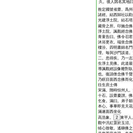
久。後人因名其地
咎定國號省齋。爲州
諸經。結西歸社以勸
光建淨土院。結石塔
藏骨之所。印施念佛
淨土院。諷觀經念佛
青童告曰。佛令召君
沐浴更衣。端坐念佛
樓汾。四明晝錦名門
理。毎與沙門談道。
二。忽得疾。乃一志
生淨土見佛。此道最
導諷觀經設像㡧對臥
也。復請僧念佛千聲
乃瞑目面西念佛而化
往生庶士傳
宋滿。隋時恒州人。
十石。設齋慶讃。佛
乞食。滿曰。弟子願
本心。事畢即見天花
滿遂面西坐化
高浩象。
2
東平人
觀中汎紅蕖於玉沼。
傾心致敬。遙睇佛之