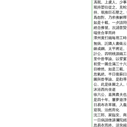
馮珉。上虞人。少事
珉持槊往從之。見蛇
持。珉推巨石壓之。
爲怨對。乃求佛解釋
如是十載。一夕請同
經念佛號。次誦普賢
端坐合掌而終
潭州黄打鐵毎用工時
無病。託隣人書偈云
錬成鋼。太平將近。
計公。四明桃源鐵工
里中昝學諭。以擘窠
初受一圖念滿三十六
目瞭然。如是三載。
忽氣絶。半日復蘇曰
圖與昝學諭。是勸導
公。此是俵圖之人。
沐浴西向坐逝
徐六公。嘉興農夫也
是四十年。屢夢遊淨
日易布衣草屩。入龕
迎我。泊然而化
沈三郎。家臨安。商
一日病請僧講彌陀經
忽易衣而終。須臾縮