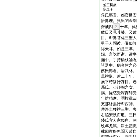
荊王楫徽
宗之子
呉氏縣君。都官呂宏
悟佛理。呉氏閲金剛
齋戒四
2
十年。呉
數日又見其膝。又數
目。即佛菩薩三聖人
男子人問彼。佛如何
得天耳。如是三年。
歸。言訖而逝。嘗事
滿中。手持楊枝誦呪
諸器中。病者飮之必
蔡氏縣君。居武林。
旦禮像。逾二十年。
索平時修行課目。卷
馮氏。少師珣之女。
病。從慈受深禪師受
年益精進。謂族黨曰
支那縁盡行即西歸。
遊淨土獲禮三聖。夫
右脇安臥而逝。三日
陸氏宜人家錢唐。朝
晩年尤篤。淨土禮懺
載因微疾忽聞天鼓自
西端坐而化。兩手結