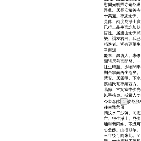
慰問光明照寺奄然遷
淨眞。居長安積善寺
十萬遍。專志念佛。
見佛。兩度見淨土寶
已得上品生言訖加趺
悟性。居廬山念佛願
樂。謂左右曰。我已
精進者。皆有蓮華生
畢而逝
能奉。錢唐人。專修
聞諸尼善言開發。一
往生時至。少頃聞奉
則合掌面西坐逝矣。
慧安。居四明。下水
溪楊氏菴專業西方。
易節。常於室中佛光
以手搖曳。戒衆人勿
令衆念佛
1
倏然脱
往生雜衆傳
隋汶水二沙彌。同志
亡。得生淨土。見佛
彌與我同修。不識可
心念佛。由彼勸汝。
三年後可同來此。至