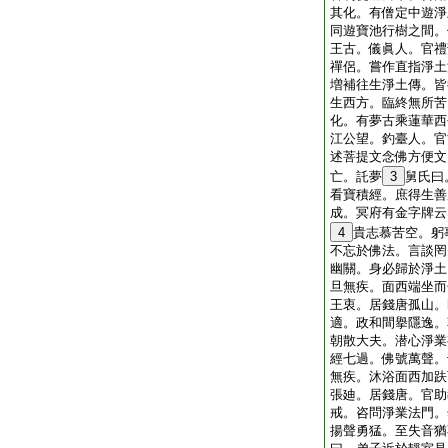
其化。有僧定中遊淨
同遊寶池行樹之間。
王古。儀眞人。官禮
禪侶。嘗作直指淨土
増補往生淨土傳。皆
生西方。臨終無所苦
化。有夢古乘蓮華西
江公望。釣臺人。官
述菩提文念佛方便文
亡。託夢
3
舅氏曰
看寶積經。庶得生善
成。冥府有金字牌云
4
貴志慕苦空。躬
不忘於佛法。言談罔
幽關。身必歸於淨土
旦無疾。面西端坐而
王衷。居錢唐孤山。
適。政和間擧隱逸。
朝散大夫。潜心淨業
經七過。佛號萬聲。
無疾。沐浴面西加趺
張廸。居錢唐。官助
戒。咨問淨業法門。
揚聲勇猛。至失音猶