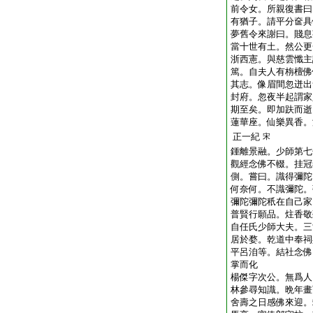
前令女。所親復書曰
有猶子。請平分奩具
夢舊令來謝曰。賤息
當十世有土。然公更
浙西憲。與慈雲懺主
篤。自夫人有栴檀佛
其志。像眉間忽迸出
封府。忽夜半起謂家
期至矣。即加趺而逝
蓮華座。仙樂異香。
正一紀
宋
鍾離景融。少師第七
觀經念佛不輟。挂冠
側。嘗曰。識得彌陀
何奈何。不識彌陀。
彌陀彌陀秖在自己家
普賢行願品。炷香敬
自任氏少師大夫。三
居於婺。乾道中奉祠
平呂洎等。結社念佛
掌而化
楊傑字次公。無爲人
林參尋知識。晩年畫
舍壽之日感佛來迎。