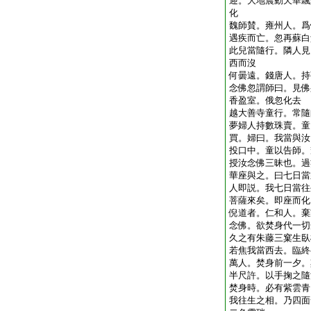
迎。大地震動天華飄
化
魏師賛。雍州人。爲
遇疾而亡。忽再蘇白
此兒當隨行。隣人見
西而沒
何曇遠。錢唐人。持
念佛忽謂師曰。見佛
香盈室。俄忽化去
越大善寺童行。常隨
夢婦人持數珠賣。童
買。婦曰。我當與汝
投口中。童以告師。
授汝念佛三昧也。過
華座與之。曰七日當
人即説。我七日當往
菩薩來矣。即座而化
倪道者。仁和人。棄
念佛。欲焚身代一切
久之有朱藤三窠生臥
若焦我當西去。臨終
萬人。焚身前一夕。
半尺許。以手掬之隨
焚身時。必有紫雲青
我往生之相。乃四面