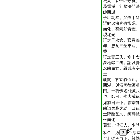
馬亮。官侍郎守杭。
爲撰淨土行願法門淨
佛而逝
子玕朝奉。又依十疑
誦經念佛皆有常課。
而化。有氣如青蓋。
現瑞光
玗之子永逸。官宣義
年。忽見三聖來迎。
香
玗之妻王氏。修十念
夢地獄主者。謝以持
念佛而亡。親戚侍妾
土
胡闉。官宣義侍郎。
西湖。與清照律師相
曰。一稱佛名能滅八
也。師曰。佛大威徳
如赫日正中。霜露何
佛請僧爲之助一日律
士降臨甚久。師爲懺
坐而化
葛繁。澄江人。少登
私舍。必
2
淨
舍利從空而下。普勸