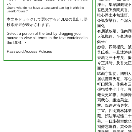
い。
淨土。集衆諷觀經不
Users who do not have a password can log in with the
吾已見佛身聞異香。
userID "guest".
唯心淨土本無迷悟。
本文をドラッグして選択するとDDBの見出し語
令諷安樂行。至深入
検索結果が表示されます。
而化
有朋號牧菴。住南湖
Select a portion of the text by dragging your
人諷觀經。至眞法身
mouse to view all terms in the text contained in
偈坐亡
the DDB. ・
妙雲。四明楊氏。號
Password Access Policies
呉氏菴。一旦沐浴趺
香藏之三十年矣。擬
今正其時。及香光正
而化
晞顏字聖徒。四明人
居桃源厲氏菴。專心
軒曰憶佛。作偈有云
彈指聲中七十年。豈
老去更加鞭。自憐憶
寫我心。誰道萬金。
林。臨終沐浴更衣。
了宣。四明寶林肄業
藏。預法華期懺二十
善。一日詣榮室默坐
期難忘道義。冀公淨
所幸願。忽示疾。請