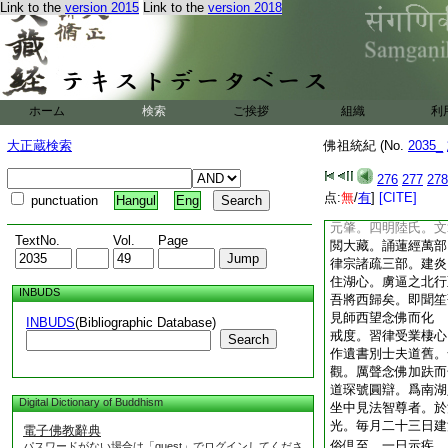
Link to the
version 2015
Link to the
version 2018
慟哭。辭佛歸臥房。
若觀。居烏鎭嘉會。
萬聲期。先得生者次
二經日滿百部。二十
誓與群生莊嚴淨業。
食。忽索筆書偈。趺
ホーム
検索
ご挨拶
組織
利
覃異。居餘姚龍泉。
法彌陀經各萬卷。靜
大正蔵検索
佛祖統紀 (No.
2035_
微疾。集衆告曰。吾
而逝
276
277
278
智印居霅川祇園。常
点:
無
/
有
]
[CITE]
punctuation
Hangul
Eng
病中集衆諷彌陀經。
元肇。四明陸氏。文
TextNo.
Vol.
Page
閲大藏。誦蓮經萬部
律宗諸疏三部。建炎
住湖心。虜逼之北行
INBUDS
吾將西歸矣。即聞笙
見師西望念佛而化
INBUDS
(Bibliographic Database)
戒度。習律受業棲心
Search
作遺書別士夫道舊。
觀。厲聲念佛加趺而
道琛號圓辯。爲南湖
Digital Dictionary of Buddhism
坐中見法智尊者。於
光。毎月二十三日建
電子佛教辭典
俗倶至。一日示疾。
パスワードがない場合は「guest」でログインしてくださ