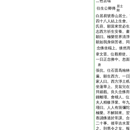
二色雲瑞
居士
往生公卿傳
附
白居易號香山居士。
四十八人結上生會。
氏容。願當來世必生
志西方祈生安養。畫
願曰。極樂世界清淨
願如我身病苦者。同
念佛坐榻上。倏然
韋文晋。位觀察使。
一日正念佛中。忽面
唐
張抗。仕石晋爲翰林
遍。願生西方。一日
家人曰。西方淨土秖
坐蓮華上。見翁兒在
拜嬉戲。良久念佛而
鍾離瑾。會稽人。位
夫人精修淨業。年九
瑾曰。人人有箇彌陀
極樂。不解歸來。翌
香誦佛過於常課。合
二十事。後宰吉水置
之。則舊令之女。報