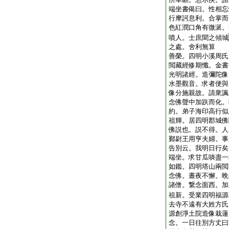
端坐書偈曰。性相忘
行摩訶息利。合掌而
色紅潤口角有微涎。
噴人。士庶聞之傾城
之處。舍利無算
善榮。四明小溪周氏
閲藏經修期懺。金書
光明諸經。造彌陀像
水墨觀音。求者便與
像分施親故。請衆諷
念佛聲中加趺而化。
約。弟子海印高行似
祖輝。居四明郡城佛
佛説也。説不得。人
鄞尉王用亨夫婦。事
告別云。我明日行矣
端坐。求甘瓜啖盡一
如鑑。四明塔山兩閲
念佛。晝夜不懈。晩
諸僧。繋念面西。加
祖新。受業四明福源
去寺不遠有大姓方氏
源創淨土院造像栽蓮
念。一日往別方丈曰