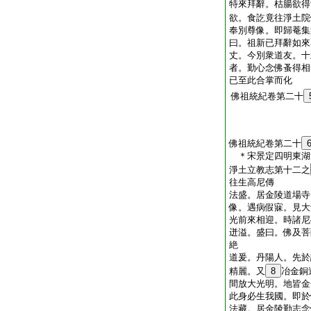
特來拜辭。枯腸欲得
欲。食訖竟往淨土院
奉別尊像。即歸菴集
曰。祖新已拜辭如來
丈。今別衆道友。十
者。勤心念佛蚤得相
已至此合掌而化
佛祖統紀卷第二十
佛祖統紀卷第二十
＊宋景定四明東
淨土立教志第十二之
往生高尼傳
法盛。居金陵道場寺
像。遇病假寐。見大
光前來相迎。時諸尼
迸溢。盛曰。佛及菩
絶
道爰。丹陽人。先於
精麗。又
8
冶金銅
間放大光明。地皆金
此身必生我國。即於
法藏。居金陵勤志念