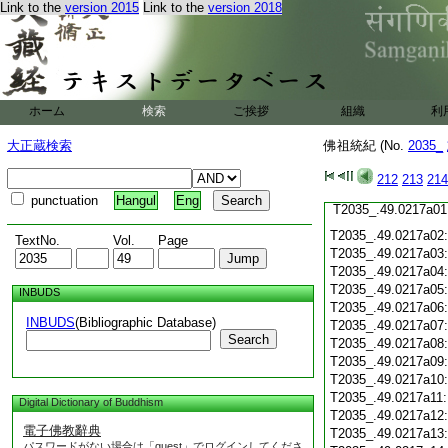
T2035_.49.0216c19
Link to the
version 2015
Link to the
version 2018
T2035_.49.0216c20
T2035_.49.0216c21
T2035_.49.0216c22
T2035_.49.0216c23
T2035_.49.0216c24
ホーム
検索
ご挨拶
T2035_.49.0216c25
組織
利
T2035_.49.0216c26
大正蔵検索
佛祖統紀 (No.
2035_
T2035_.49.0216c27
T2035_.49.0216c28
212
213
214
T2035_.49.0216c29
punctuation
Hangul
Eng
T2035_.49.0217a01
T2035_.49.0217a02
TextNo.
Vol.
Page
T2035_.49.0217a03
T2035_.49.0217a04
T2035_.49.0217a05
INBUDS
T2035_.49.0217a06
INBUDS
(Bibliographic Database)
T2035_.49.0217a07
Search
T2035_.49.0217a08
T2035_.49.0217a09
T2035_.49.0217a10
T2035_.49.0217a11
Digital Dictionary of Buddhism
T2035_.49.0217a12
電子佛教辭典
T2035_.49.0217a13
パスワードがない場合は「guest」でログインしてくださ