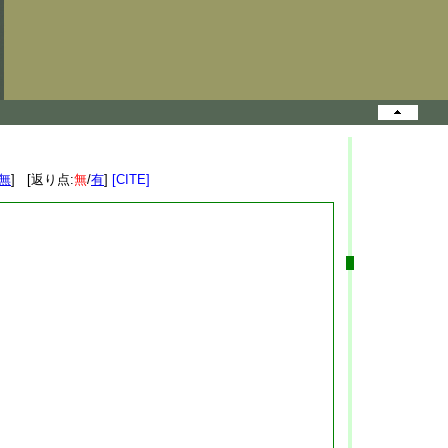
無
] [返り点:
無
/
有
]
[CITE]