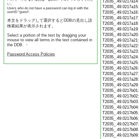
T2035_.49.0217a14
い。
T2035_.49.0217a15
Users who do not have a password can log in with the
userID "guest".
T2035_.49.0217a16
T2035_.49.0217a17
本文をドラッグして選択するとDDBの見出し語
T2035_.49.0217a18
検索結果が表示されます。
T2035_.49.0217a19
T2035_.49.0217a20
Select a portion of the text by dragging your
mouse to view all terms in the text contained in
T2035_.49.0217a21
the DDB. ・
T2035_.49.0217a22
T2035_.49.0217a23
Password Access Policies
T2035_.49.0217a24
T2035_.49.0217a25
T2035_.49.0217a26
T2035_.49.0217a27
T2035_.49.0217a28
T2035_.49.0217a29
T2035_.49.0217b01
T2035_.49.0217b02
T2035_.49.0217b03
T2035_.49.0217b04
T2035_.49.0217b05
T2035_.49.0217b06
T2035_.49.0217b07
T2035_.49.0217b08
T2035_.49.0217b09