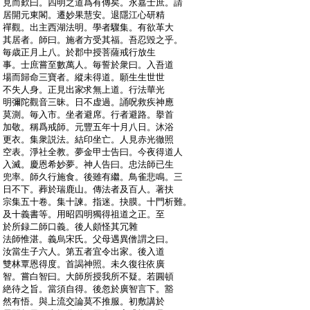
:
見而歎曰。四明之道爲有傳矣。永嘉士庶。請
:
居開元東閣。遷妙果慧安。退隱江心研精
:
禪觀。出主西湖法明。學者驟集。有欲革大
:
其居者。師曰。施者方受其福。吾忍毀之乎。
:
毎歳正月上八。於郡中授菩薩戒行放生
:
事。士庶嘗至數萬人。毎誓於衆曰。入吾道
:
場而歸命三寶者。縱未得道。願生生世世
:
不失人身。正見出家求無上道。行法華光
:
明彌陀觀音三昧。日不虚過。誦呪救疾神應
:
莫測。毎入市。坐者避席。行者避路。擧首
:
加敬。稱爲戒師。元豐五年十月八日。沐浴
:
更衣。集衆説法。結印坐亡。人見赤光徹照
:
空表。淨社全教。夢金甲士告曰。今夜得道人
:
入滅。慶恩希妙夢。神人告曰。忠法師已生
:
兜率。師久行施食。後雖有繼。鳥雀悲鳴。三
:
日不下。葬於瑞鹿山。傳法者及百人。著扶
:
宗集五十卷。集十諫。指迷。抉膜。十門析難。
:
及十義書等。用昭四明獨得祖道之正。至
:
於所録二師口義。後人頗怪其冗雜
:
法師惟湛。義烏宋氏。父母遇異僧謂之曰。
:
汝當生子六人。第五者宜令出家。後入道
:
雙林覃恩得度。首謁神照。未久復往依廣
:
智。嘗白智曰。大師所授我所不疑。若圓頓
:
絶待之旨。當須自得。後忽於廣智言下。豁
:
然有悟。與上流交論莫不推服。初敷講於