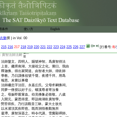
:
東安景初法師 南屏靈玩法師 東呉文
:
詡法師 錢唐如詢法師
:
三學法師法嗣
:
三學若水法師
:
浮石法師法嗣
:
景雲溫其法師 天柱守孜法師 浮石懷
:
用条件
月法師 婺女日東法師
使い方
English
:
廣慈法師法嗣
志磐
撰 ) in Vol. 00
:
妙悟希最法師 懺主法宗法師 妙果子
:
良法師 餘慶思辯法師 浮石惟清法師
215
216
217
218
219
220
221
222
223
224
225
226
227
[行番号:
有
/
:
龍泉覃異法師 雷峯戒珠法師
第二
:
廣智法師法嗣
世
:
法師鑒文。四明人。賜號神智。爲廣智得法
:
上首。繼席南湖。大揚祖父之化。嘗曰。我由
:
釋迦佛。得出家聞道。由智者大師。得依師
:
學教。乃日課佛祖號千聲。夜禮千拜。用爲
:
報恩。未嘗以事廢
:
法師繼忠字法臣。永嘉丘氏。父母求嗣佛祠。
:
同夢一僧授以好子云。螺溪尊者寄汝養
:
之。母娠即厭葷血。幼見佛像必致敬。八歳
:
入開元。蒙恩得度。即詣南湖依廣智學。
:
勞苦得疾。乃行請觀音三昧。蒙大士放光
:
以水灌頂其疾即愈。既而洞悟教觀無所
:
凝滯。廣智深器之。時令代講。雪竇顯禪師。