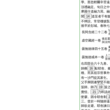
學。那忽輕爾辛苦遠
頂禮融足。旬日之中
摩羅什道融力焉。融
聞
14
道至者千有
不狎諠。常登樓披翫
後卒於彭城。春秋七
長阿含經二十二卷
後反還
虚空藏經一卷
與涼州
曇無徳律四十五卷
上
曇無徳戒本一卷
晋
右四部合六十九卷。
師佛
16
馱耶舍。
種。而其祖宗世事外
有一沙門從其家乞。
父手脚因遂攣躄不能
筮師。師乃
19
筮
覺悟。
21
乃即請
便瘳。因令耶舍剃
三。曾於一時隨師遠
師欲走避。耶舍諫曰