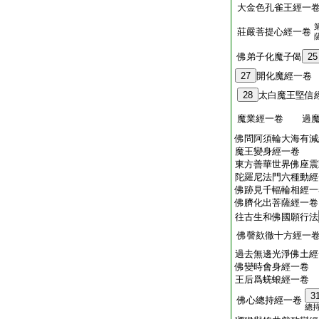
大金色孔雀王經一
莊嚴菩提心經一卷
佛弟子化魔子偈
25
27
開化魔經一卷
28
太白魔王堅信
魔業經一卷 過魔
佛問阿須輪大海有減
魔王變身經一卷
東方善華世界佛座震
陀羅尼法門六種動經
佛跡見千輻輪相經一
佛臍化出菩薩經一卷
往古生和佛國願行法
佛謦欬徹十方經一
過去無邊光淨佛土經
佛變時會身經一卷
王后爲蜣蜋經一卷
3
佛心總持經一卷
總