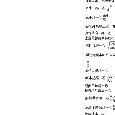
獼猴與婢共戲致變經
出生
水牛王經一卷
經
出生
兎王經一卷
經
菩薩身爲鴿王經一
佛昔爲鹿王經一卷
虚空藏菩薩問持經得
35
出
觀世音經一卷
蓮華經
彌勒菩薩本願待時
重
譯
燈指因縁經一卷 
36
睒本起經一卷
睒經
觀佛三昧經一卷 
樂瓔珞莊嚴經一卷
已
請觀世音經一卷
廓録
思惟要略法經一卷
菩薩戒本一卷