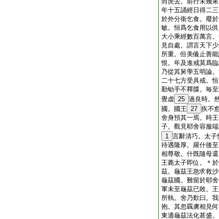
而虎去。前行未幾果
年十五誦經日得二三
於外分衞乞食。廢於
敏。恒爲乞食用以供
大小乘經數百萬言。
見自處。謂言天下少
所重。但美儀止善能
恨。年及進戒莫爲臨
乃從其舅學五明論。
二十七方受具戒。恒
勤劬手不釋牒。毎至
覺虚
25
過良時。
國。國王
27
疾不
舍身預其一焉。時王
子。觀見耶舍容服端
1
言辭清巧。太子
待遇隆厚。羅什後至
相尊敬。什既隨母還
王薨太子即位。＊於
茲。龜茲王急求救沙
龜茲國。難留於耶舍
軍未至龜茲已敗。王
所執。舍乃歎曰。我
抱。其忽覊虜相見何
東適龜茲法化甚盛。