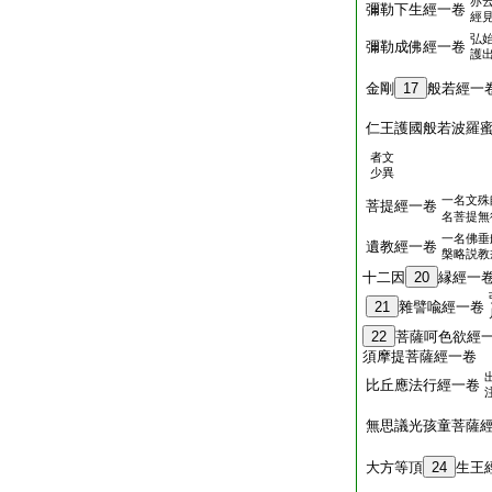
亦
彌勒下生經一卷
經
弘
彌勒成佛經一卷
護
金剛
17
般若經一
仁王護國般若波羅
者文
少異
一名文殊
菩提經一卷
名菩提無
一名佛垂
遺教經一卷
槃略説教
十二因
20
縁經一
21
雜譬喩經一卷
22
菩薩呵色欲經
須摩提菩薩經一卷
比丘應法行經一卷
無思議光孩童菩薩
大方等頂
24
生王