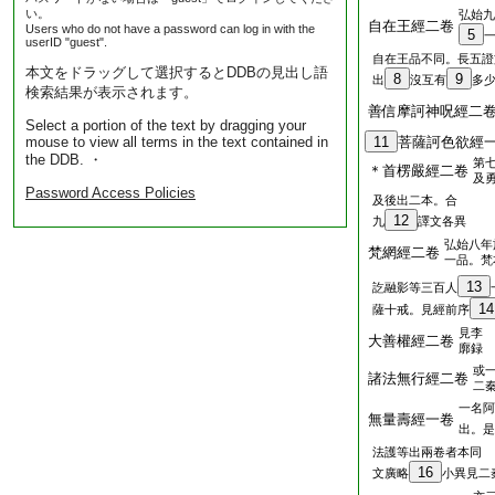
い。
弘始九
自在王經二卷
Users who do not have a password can log in with the
5
userID "guest".
自在王品不同。長五證
本文をドラッグして選択するとDDBの見出し語
8
9
出
沒互有
多
検索結果が表示されます。
善信摩訶神呪經二
Select a portion of the text by dragging your
mouse to view all terms in the text contained in
11
菩薩訶色欲經
the DDB. ・
第
＊首楞嚴經二卷
及
Password Access Policies
及後出二本。合
12
九
譯文各異
弘始八年
梵網經二卷
一品。梵
13
訖融影等三百人
14
薩十戒。見經前序
見李
大善權經二卷
廓録
或
諸法無行經二卷
二
一名阿
無量壽經一卷
出。是
法護等出兩卷者本同
16
文廣略
小異見二