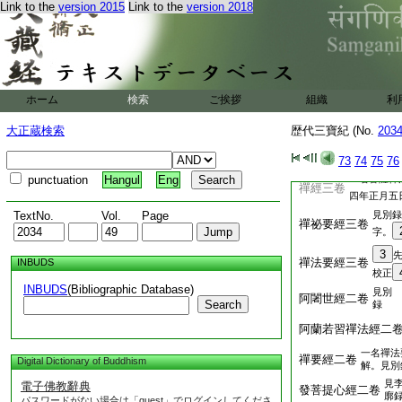
Link to the
version 2015
Link to the
version 2018
注解。叡制序
亦名選擇
佛藏經三卷
七年六月
一名富
菩薩藏經三卷
或二卷
ホーム
検索
ご挨拶
組織
利
稱揚諸佛功徳
53
大正蔵検索
歴代三寶紀 (No.
203
73
74
75
76
punctuation
Hangul
Eng
一名菩薩禪
禪經三卷
四年正月五
TextNo.
Vol.
Page
見別録
禪祕要經三卷
字。
3
禪法要經三卷
INBUDS
校正
INBUDS
(Bibliographic Database)
見別
阿闍世經二卷
Search
録
阿蘭若習禪法經二
一名禪法
禪要經二卷
Digital Dictionary of Buddhism
解。見別
見
電子佛教辭典
發菩提心經二卷
廓
パスワードがない場合は「guest」でログインしてくださ