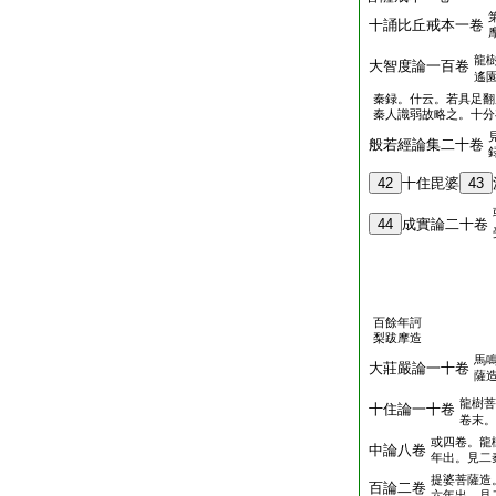
十誦比丘戒本一卷
龍
大智度論一百卷
遙
秦録。什云。若具足翻
秦人識弱故略之。十分
般若經論集二十卷
42
十住毘婆
43
44
成實論二十卷
百餘年訶
梨跋摩造
馬
大莊嚴論一十卷
薩
龍樹菩
十住論一十卷
卷末。
或四卷。龍
中論八卷
年出。見二
提婆菩薩造
百論二卷
六年出。見