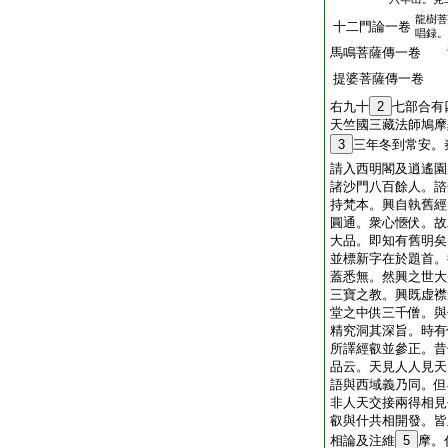
龍樹菩
十二門論一卷
唱録。
馬鳴菩薩傳一卷 
提婆菩薩傳一卷 
右九十
2
七部合有
天竺國三藏法師鳩摩
3
三年冬到常安。
請入西明閣及逍遙園
諸沙門八百餘人。諮
持梵本。興自執舊經
圓通。衆心愜伏。故
大品。即知有舊明矣
並標新字在於題首。
蓋悉無。然興之世大
三寶之教。興既虚襟
堂之中供三千僧。與
精究洞其深旨。時有
所譯經叡並參正。昔
品云。天見人人見天
語與西域義乃同。但
非人天交接兩得相見
叡與什共相開發。皆
相論及注維
5
摩。