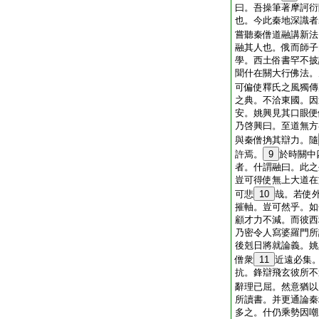
曰。吾操筆著摩訶衍
也。今此秦地深識者
嘗聽秦僧道融講新法
融其人也。俄而師子
學。西土俗書罕不披
聞什在關大行佛法。
可偏使釋氏之風獨傳
之典。不洽東國。因
安。姚興見其口眼便
乃啓興曰。至道無方
與秦僧捔其辯力。隨
許焉。
9
於時關中
者。什謂融曰。此之
豈可得使無上大道在
可悲
10
哉。若使
摧軸。豈可然乎。如
顧才力不減。而彼西
乃密令人寫婆羅門所
後剋日將就論義。姚
僧衆
11
近遠必集
抗。鋒辯飛玄彼所不
辭理已屈。然意猶以
所讀書。并更通論秦
多之。什仍乘勢因嘲