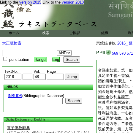
Link to the
version 2015
Link to the
version 2018
ホーム
検索
ご挨拶
組織
利
大正蔵検索
宗鏡録 (No.
2016_
延
569
570
571
punctuation
Hangul
Eng
者滿主如意。第一如
TextNo.
Vol.
Page
具足出生善不善物。
體如意唯生淨法。＊
如契經中作如是説。
INBUDS
如金翅鳥王命終。然
INBUDS
(Bibliographic Database)
能生金沙利益龍王。
Search
生眞理利益圓滿者。
説。譬如遮多梨鬼爲
珠利益海生。一心如
死及涅槃法故。五者
Digital Dictionary of Buddhism
者白毫方等。二者亂
電子佛教辭典
現前天像。第二方等
パスワードがない場合は「guest」でログインしてくださ