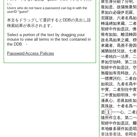
衆生身分顯了分明。
い。
復如是。故攝無量契
Users who do not have a password can log in with the
userID "guest".
界如白必薩伊尼羅。
尼羅故。六者名爲如
本文をドラッグして選択するとDDBの見出し語
轉遠縛如來藏。二者
検索結果が表示されます。
契經中作如是説。佛
唯有如如。離流轉因
Select a portion of the text by dragging your
mouse to view all terms in the text contained in
故名爲如來之藏。楞
the DDB. ・
來藏者。爲善不善因
滅猶如技兒故。七者
Password Access Policies
一者純白一法界。二
界如空劫時。第二法
契經中作如是説。空
無礙如有長時故。八
一體摩訶衍。二者自
如前説。九者名爲中
中實。二者別住中實
二中實如順明珠。中
邊眞心。若眞如依如
異珠故。十者名爲一
是
1
一一心。二者
隨所作立名。第二一
契經中作如是説。爾
本地修多羅作如是唱
非法非非法。非同非