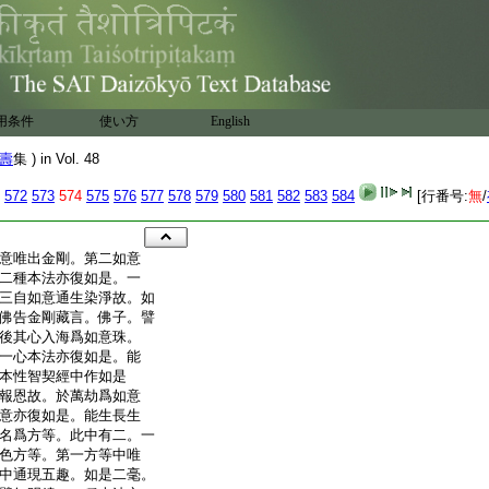
用条件
使い方
English
壽
集 ) in Vol. 48
572
573
574
575
576
577
578
579
580
581
582
583
584
[行番号:
無
/
意唯出金剛。第二如意
二種本法亦復如是。一
三自如意通生染淨故。如
佛告金剛藏言。佛子。譬
後其心入海爲如意珠。
一心本法亦復如是。能
本性智契經中作如是
報恩故。於萬劫爲如意
意亦復如是。能生長生
名爲方等。此中有二。一
色方等。第一方等中唯
中通現五趣。如是二毫。