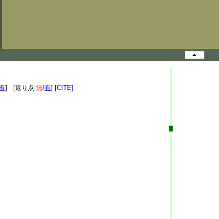
有
] [返り点:
無
/
有
]
[CITE]