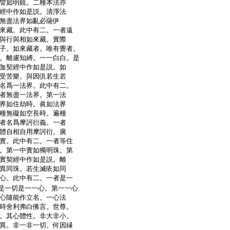
譬如明鏡。二種本法亦
經中作如是説。清淨法
無盡法界如亂必薩伊
來藏。此中有二。一者遠
與行與相如來藏。實際
子。如來藏者。唯有覺者。
。離慮知縛。一一白白。是
伽契經中作如是説。如
受苦樂。與因倶若生若
名爲一法界。此中有二。
者無盡一法界。第一法
界如住劫時。眞如法界
種無礙如空長時。遍種
者名爲摩訶衍義。一者
體自相自用摩訶衍。廣
實。此中有二。一者等住
。第一中實如獨明珠。第
實契經中作如是説。離
異同珠。若生滅依如同
心。此中有二。一者是一
是一切是一一心。第一一心
心隨能作立名。一心法
時舍利弗白佛言。世尊。
。其心體性。非大非小。
異。非一非一切。何因縁