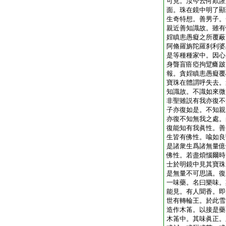
可見。汝今云何欺誑
面。珠在鏡中明了顯
生奇特想。善男子。
親近善知識故。雖有
婬瞋恚愚癡之所覆蔽
阿脩羅旃陀羅刹利婆
是等種種家中。因心
身聾盲瘖瘂拘躄癃跛
報。貪婬瞋恚愚癡覆
寶珠在體謂呼失去。
知識故。不識如來微
非聖雖説有我亦復不
子亦復如是。不知親
亦復不知無我之處。
復能知有我眞性。善
生皆有佛性。喩如良
是諸衆生爲諸無量億
佛性。若盡煩惱爾時
士於明鏡中見其寶珠
是無量不可思議。復
一味藥。名曰樂味。
能見。有人聞香。即
世有轉輪王。於此雪
造作木筩。以接是藥
木筩中。其味眞正。