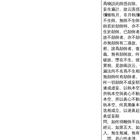
爲物説此倒惑自除。
妄生遍計。故云誑惑
獼猴執月。非月執獼
不生倒。無倒不生倒
倒若於顛倒時。亦不
生於顛倒。已顛倒者
故不顛倒者。亦不顛
亦無顛倒有二過故。
察。誰爲顛倒者。復
義。無有顛倒故。何
破故。墮在不生。彼
實相。是故偈説云。
漏法尚不名爲不生相
無顛倒何有顛倒者。
何一切顛倒不成妄耶
遂成虚妄。以執本空
所執本空與眞心不動
本空。所以眞心不動
執本空。何異萬像本
迭相成立。以迷眞起
眞從妄顯
問。如何得離倒不自
經云。如第五大。如
入。無生無滅。無有
問。若心性本淨。