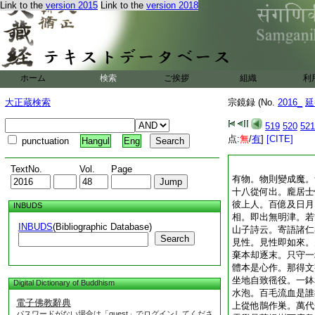
Link to the
version 2015
Link to the
version 2018
ホーム
検索
ご挨拶
組織
利
大正蔵検索
宗鏡録 (No.
2016_
延
519
520
521
点:
無
/
有
]
[CITE]
punctuation
Hangul
Eng
TextNo.
Vol.
Page
有物。物則變成魔。
十八從何出。龐居士
彼上人。百億及日月
INBUDS
相。即出無明津。若
INBUDS
(Bibliographic Database)
山子詩云。寄語諸仁
Search
見性。見性即如來。
棄本却逐末。只守一
體本是心作。那得文
坐地自致徭役。一鉢
Digital Dictionary of Buddhism
水泡。百毛流血是誰
電子佛教辭典
上從他鵲作巣。萬代
パスワードがない場合は「guest」でログインしてくださ