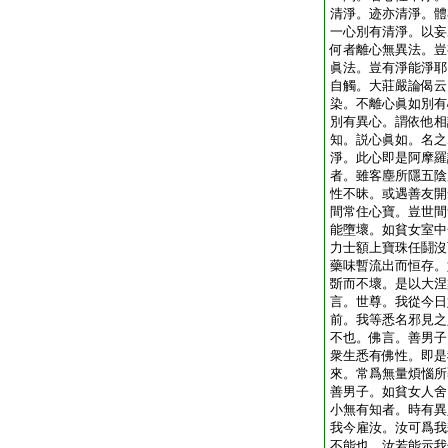
清淨。迹亦清淨。體
一心別有清淨。以妄
何者離心無異法。豈
眞法。豈有淨能淨耶
自觸。大莊嚴論偈云
染。不離心眞如別有
別有異心。謂依他相
知。説心眞如。名之
淨。此心即是阿摩羅
者。雖客塵所隱五陰
性不昧。或遇善友開
間常住心寶。豈世間
能墮壞。如貧女室中
力士額上寶珠任鬪沒
藥味暫流出而恒存。
斲而不壞。是以大涅
言。世尊。我從今日
前。我等悉名邪見之
不也。佛言。善男子
衆生悉有佛性。即是
來。常爲無量煩惱所
善男子。如貧女人舍
小無有知者。時有異
我今雇汝。汝可爲我
不能也。汝若能示我