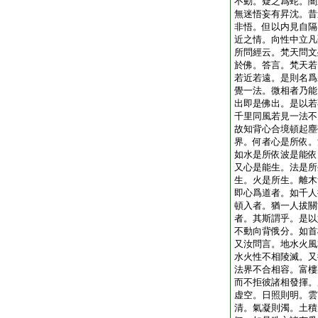
不動。疑之爲蛇。闇
無迷悟妄有昇沈。昔
非悟。但以内見自隔
近之情。向性中立凡
所問經云。梵天問文
於佛。答言。梵天若
若近若遠。是則名爲
覺一法。微相者乃能
出即是佛出。是以若
千里同風若見一法不
故知背心合境頓起塵
界。何者心是所依。
如水是所依波是能依
又心是能生。法是所
生。火是所生。離木
即心爲道者。如千人
頓入者。猶一人拔關
者。其斯謂乎。是以
不動向背俄分。如首
又汝問言。地水火風
水火性不相陵滅。又
法界不合相容。富樓
而不拒彼諸相發揮。
虚空。日照則明。雲
清。氣凝則濁。土積