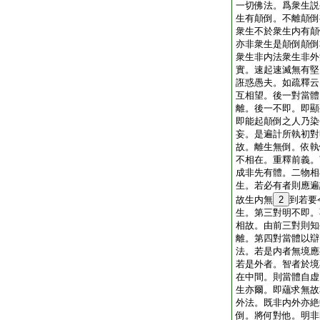
一切佛法。爲衆生説
生有顛倒。不離顛倒
衆生不於衆生内有顛
亦非衆生是顛倒顛倒
衆生非内法衆生非外
實。速起速滅無有堅
誑惑愚夫。如疏釋云
互相望。後一對當體
離。後一不即。即顯
即能起顛倒之人乃染
妄。是遍計所執初對
故。離生無倒。依執
不相在。重釋前義。
成非先有體。二物相
生。若必有者則應遍
故生内無
2
到若要
生。第三對明不即。
相故。由前三對則知
離。第四對當體以辯
法。若是内者無境應
若是外者。智者於境
在中間。則當體自虚
生亦爾。即蘊求無故
外法。既非内外亦絶
倒。將何對他。明非