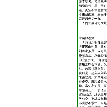
眼不明者。皆爲執著
和尚歌云。黒白兩亡
叢。眞空不壞靈智性
本來成佛道。寂光非
宗鏡録卷第十九
＊丙午歳分司大
宗鏡録卷第二十
＊慧日永明寺主
夫正因佛性衆生共有
則道常披露。云何異
答智論云。衆生心性
1
無所成。刀日就
善用之即合本妙。又
然。若著甘草則甜。
復如是。起妄染則凡
未嘗變異。如華嚴經
在虚空。影現於衆水
輪。當知亦如是。現
華嚴疏云。一切法有
實故如幻。縁成故無
故如空。妄計故無相
不信故不承當。但起