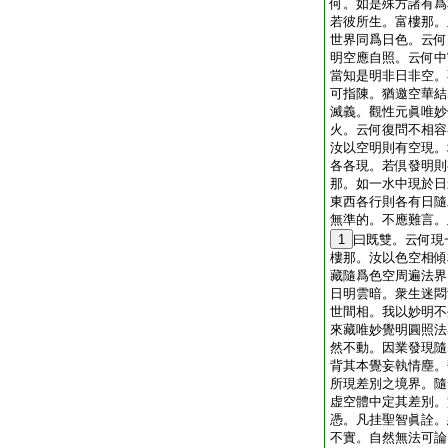
何。如是殊方諸有爲
若彼所生。富樓那。
世界同爲日色。云何
明空應自照。云何中
當知是明非日非空。
可指陳。猶邀空華結
滅義。觀性元眞唯妙
火。云何復問不相容
汝以空明則有空現。
各各現。若倶發明則
那。如一水中現於日
東西各行則各有日隨
無準的。不應難言。
1
曰既雙。云何現
樓那。汝以色空相傾
藏隨爲色空周遍法界
日明雲暗。衆生迷悶
世間相。我以妙明不
來藏唯妙覺明圓照法
然不動。因業發現隨
背其本覺妄執情塵。
所現差別之境界。隨
虚空體中定其差別。
憑。凡挂聖智眞詮。
不實。自然無法可論