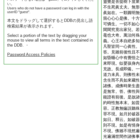
靈覺是菩提樹下度衆
い。
不生死眞丈夫。無形
Users who do not have a password can log in with the
userID "guest".
眞如在。一顆圓明無
箇心心心是佛。十方
本文をドラッグして選択するとDDBの見出し語
可憐生。一切不如心
検索結果が表示されます。
閑閑究竟出家兒。若
毫也大奇。萬法何殊
Select a portion of the text by dragging your
mouse to view all terms in the text contained in
義。心王本自絶多知
the DDB. ・
凡聖皆同一心眞性。
答。見雖前後性且不
Password Access Policies
如昏睡心中有覺悟之
來即現。似嬰孩身内
充故。長成即備。一
道力未具。則佛性未
含生而不具如來藏性
諸佛。成佛時衆生盡
是無常。答。佛性與
能證有前後。是故諸
約時性無本末。如昔
容。正教無偏説聽殊
罪不現。如月於破器
如日。釋云。如破器
則不現。如是有情身
不現。佛雖不現然遍
光遍滿世間作諸佛事