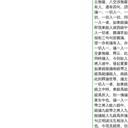
云無礙。八交渉無礙
有入。通有四句。謂
攝一。一切入一。一
切。一切入一切。同
一入一者。如東鏡攝
即我東鏡入彼西鏡中
入一切者。圓滿常如
假前三句句皆圓滿。
望一亦有攝有入。亦
一切入一。攝一入一
交參無礙。釋云。此
同時攝入。今則欲入
將入彼中。發起重重
如東鏡能攝南鏡帶之
鏡爲能攝能入。南鏡
此則釋迦世尊。攝文
一切入一者。如東鏡
鏡之中時。東鏡爲能
鏡爲所入。則一佛攝
衆生中也。攝一入一
帶之將入餘八鏡中。
鏡攝九鏡帶之將入九
能攝能入九鏡爲所攝
句正明諸法互相渉入
也。今現見鏡燈。但