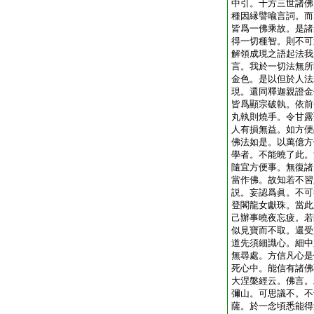
中引。十方三世諸佛
種因縁譬喩言詞。而
皆爲一佛乘故。是諸
得一切種智。則不可
解領成現之語起法我
言。我於一切法無所
金色。是以但於人法
現。還同釋迦親證金
皆爲顯宗破執。依前
丸執則燒手。令甘露
人有損無益。如方便
佛法如是。以萬億方
學者。不能曉了此。
隨宜方便事。無復諸
當作佛。故知若不習
説。妄認爲眞。不可
登閣龍女獻珠。當此
己辦事曉夜忘疲。若
似見寶而不取。還受
道先須細識心。細中
無尋處。方信凡心是
死心中。能信有諸佛
大涅槃經云。佛言。
彌山。可思議不。不
薩。於一念頃悉能得