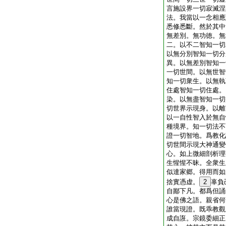
言施設界一切寂滅涅
法。我當以一念相應
悉修悉斷。然於其中
無差別。無功徳。無
二。以不二智知一切
以無分別智知一切分
異。以無差別智知一
一切世間。以無世智
知一切衆生。以無執
住處智知一切住處。
染。以無盡智知一切
切世界示現身。以離
以一自性智入於無自
種境界。知一切法不
證一切智地。爲教化
切世間示現大神通變
心。如上微細剖析理
生惺惺不昧。全衆生
似達家郷。得用而如
捨實憑虚。
2
辜負
自鄙下凡。都爲但誦
心是佛之語。親省何
誰當現證。既乖教觀
成自誑。宗鏡委細正