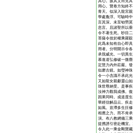
其心。披其文而見其
用心。覽卷方知終不
青天。似深入龍宮親
學處麁浮。可驗時中
言其深。未至劬勞莫
息言。且諸聖所以垂
令不著生死。眇目二
菩薩令捨於權乘羅縠
此爲未知有自心即具
用者。分明開示令各
承我威光。一切異生
慕進道弘修破一微塵
定慧力内外莊嚴。發
似磨古鏡。如瑩神珠
令一小含識不承此光
又如龍女親獻靈山如
珠世尊納受。是事疾
汝神力觀我成佛。復
因果同時。成道度生
華經信解品云。疾走
如風。豈滯多生抂修
相應之力。而不肯承
演。布八教網備三乘
提携誘引密赴機宜。
令入此一乘金剛寶藏