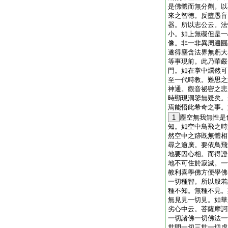
是佛體而無分劑。以
來之智徳。反墮愚盲
器。所以志公云。法
小。如上無礙但是一
像。非一非異周遍圓
遂得塵含法界無虧大
等事現前。此乃華嚴
門。如在掌中爛然可
至一代時教。難思之
神通。觀音祕密之悲
時顯現洞鑒無疑矣。
焉能悟此希奇之事。
1
塵空無我無性是
知。如空中鳥飛之時
然空中之跡既無體相
尋之逾廣。要依鳥飛
地要因心相。而得證
地不可住於寂滅。一
教利喜學佛方便學佛
一切種智。所以般若
種不知。無種不見。
無見見一切見。如華
劣心中云。菩薩摩訶
一切諸佛一切佛法一
世間一切三世一切虚