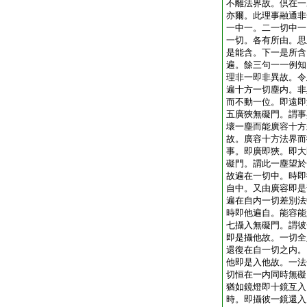
不離法界故。倶在一
亦爾。此理事融通非
一中一。二一切中一
一切。各有所由。思
是能含。下一是所含
遍。餘三句一一例知
理非一即非異故。令
遍十方一切塵内。非
而不動一位。即遠即
五廣狹無礙門。謂事
壞一塵而能廣容十方
故。廣容十方法界而
事。即廣即狹。即大
礙門。謂此一塵望於
故遍在一切中。時即
自中。又由廣容即是
遍在自内一切差別法
時即他遍自。能容能
七攝入無礙門。謂彼
即是攝他故。一切全
還復在自一切之内。
他即是入他故。一法
切恒在一内同時無礙
猶如鏡燈即十鏡互入
時。即攝彼一鏡還入