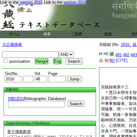
Link to the
version 2015
Link to the
version 2018
ホーム
検索
ご挨拶
組織
利
大正蔵検索
宗鏡録 (No.
2016_
延
481
482
483
点:
無
/
有
]
[CITE]
punctuation
Hangul
Eng
TextNo.
Vol.
Page
宗鏡録卷第十三
INBUDS
＊慧日永明寺主
夫前已明一心理事無
INBUDS
(Bibliographic Database)
中事事無礙者。如法
Search
理隨事。而一一可見
可融。然後一多無礙
顯神用不測矣。乃至
Digital Dictionary of Buddhism
心。心慧既明。自見
亦具十門。一理如事
電子佛教辭典
盡。理性眞實體無不
パスワードがない場合は「guest」でログインしてくださ