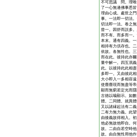
不可思議
問。理唯
了一心無邊佛事悉皆
理由心成。處世之門
事。一法即一切法。
切法即一法。卷之無
曾一。因舒而説多。
而不有。而多而一。
本末。通有四義。一
相持有力倶存也。二
依故。各無性也。三
而在此。彼持此亦爾
量中解一。四互泯義
此。以彼持此此相盡
多即一。又由彼此相
大小即入一多相容遠
使塵塵現而無盡等帝
顯而無窮若定光而隱
古徳以喩顯示。如數
體。二同體。就異體
又以諸縁起法有二義
二有力無力義。此望
由後義故得相入。初
他必無故他即自。何
故。二由自若空時他
故。由自無性用他作