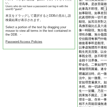
い。
理爲事。是故菩薩雖
Users who do not have a password can log in with the
此事爲不即理。釋
userID "guest".
如事顯現。如事差別
本文をドラッグして選択するとDDBの見出し語
此眞理即與一切千差
検索結果が表示されます。
顯現。如耳目所對之
爲佛菩薩比丘及六道
Select a portion of the text by dragging your
像一時顯現。無分毫
mouse to view all terms in the text contained in
the DDB. ・
理性亦爾。無分毫隱
空但觀理奪事門中唯
Password Access Policies
雖復看事即是觀理。
以事虚無體而不壞相
觀生死見涅槃。以全
事既全理。故不即理
金鑄十法界像。一一
即金也。二事如理門
事隨理而圓遍。遂令
體遍諸法時。此一微
法中。如一微塵。一
皆如理普遍廣大。如
本然。例一切諸佛菩
生一一皆爾。乃至一
因果無不圓足。三事
理非一故。存本一事
相不大而能容攝無邊