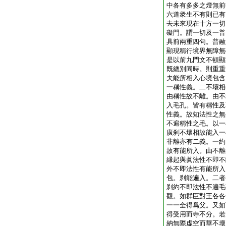
中各有多多之燈無前
六道衆生不有則已有
去未來現在十方一切
礙門。謂一切及一普
具前兩重四句。普融
顯現稱行境界無障無
是以前九門文不頓顯
既總別同時。則重重
夫能所相入心境包含
一稱性義。二不壞相
由稱性故不離。由不
入毛孔。皆有稱性及
性義。故知法性之無
不遍稱性之毛。以一
廣刹不壞相故能入一
非離亦有二義。一約
故有能所入。由不離
縁起與眞法性不即不
外不即法性有能所入
包。刹能遍入。二者
刹約不即法性不遍毛
觀。如群臣對王各各
一一全得爲父。又如
得受用而寺不分。若
納無際虚空而華不壞