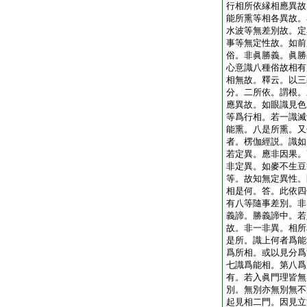
行相所依縁相應異故
能所熏等相各異故。
水波等無差別故。定
事等無定性故。如前
俗。非眞勝義。眞勝
心意識八種俗故相有
相無故。釋云。以三
分。二所依。謂根。
應異故。如眼識見色
等爲行相。若一識滅
能熏。八是所熏。又
者。楞伽經説。識如
若定異。應非因果。
非定異。如麥不生豆
等。故知無定異性。
相是何。答。此依四
有八等隨事差別。非
義諦。勝義諦中。若
故。非一非異。相所
是所。識上何者爲能
爲所相。或以見分爲
七識爲能相。第八爲
有。若入眞門理皆無
別。無別亦無別無不
起見相二門。因見立