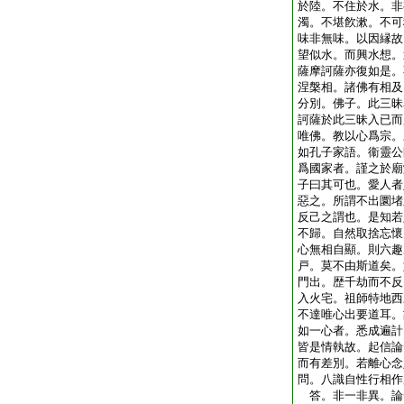
於陸。不住於水。非
濁。不堪飮漱。不可
味非無味。以因縁故
望似水。而興水想。
薩摩訶薩亦復如是。
涅槃相。諸佛有相及
分別。佛子。此三昧
訶薩於此三昧入已而
唯佛。教以心爲宗。
如孔子家語。衞靈公
爲國家者。謹之於廟
子曰
其可也。愛人者
惡之。所謂不出圜堵
反己之謂也。是知若
不歸。自然取捨忘懷
心無相自顯。則六趣
戸。莫不由斯道矣。
門出。歴千劫而不反
入火宅。祖師特地西
不達唯心出要道耳。
如一心者。悉成遍計
皆是情執故。起信論
而有差別。若離心念
問。八識自性行相作
答。非一非異。論