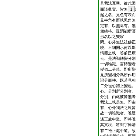
具我法互興。從此因
而談眞實。皆無
1
起之名。見色有表而
見牛角有而執兎角無
定有。以無遮有。無
然絶待。疑消能所藤
形名以之雙寂
問。心外無法祖佛正
曉。不細開示何以斷
情塵之執
答
前已廣
云。是法識轉變分別
一切唯識。言轉變者
變似二分現。即所變
見
所變相分爲所作用
證分而轉。既若見相
二分從心體上變起。
心。分別所分別者。
分別。由此彼皆無者
我法二執是無。即由
有。心外我法之境皆
故一切唯識者。唯遮
邊正處中道。即將唯
其實境。將識字簡清
有二邊正處中道。故