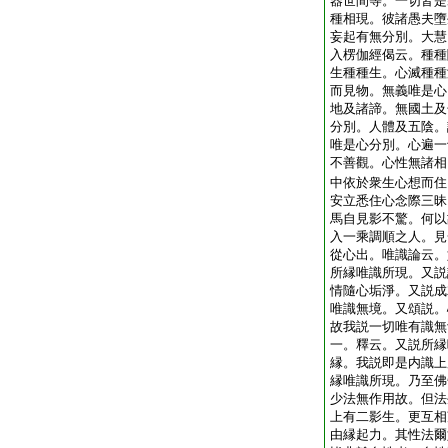
器世間等。一切皆是
種相現。彼諸愚夫墮
妄起有無分別。大慧
入楞伽經偈云。種種
生種種生。心滅種種
而見物。無義唯是心
地及諸諦。無國土及
分別。人體及五陰。
唯是心分別。心遍一
不善觀。心性無諸相
中依於衆生心想而住
安立悉住心念際三昧
馬自見影不驚。何以
入一乘調順之人。見
從心出。唯識論云。
所縁唯識所現。又説
情隨心垢淨。又説成
唯識無境。又頌説。
故我説一切唯有識無
一。釋云。又説所縁
縁。我説即是内識上
縁唯識所現。乃至佛
少法
無作用故。但法
上有二影生。更互相
由縁起力。其性法爾