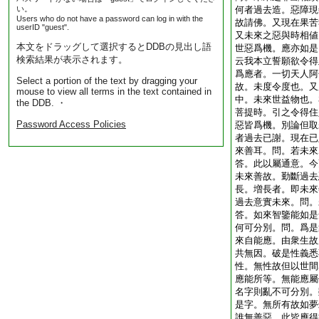
い。
何者過去造。惡障現
Users who do not have a password can log in with the
故請佛。又現在果苦
userID "guest".
又未來之惡與時相値
本文をドラッグして選択するとDDBの見出し語
世惡爲機。應亦如是
検索結果が表示されます。
云我本立誓願欲令得
爲應者。一切天人阿
Select a portion of the text by dragging your
故。未度令度也。又
mouse to view all terms in the text contained in
中。未來世益物也。
the DDB. ・
菩提時。引之令得住
Password Access Policies
惡皆爲機。別論但取
者過去已謝。現在已
來善耳。問。若未來
答。此以屬通意。今
未來善故。勤斷過去
長。増長者。即未來
過去意實未來。問。
答。如來智鑒能如是
何可分別。問。爲是
來自能應。由衆生故
共無因。破是性義悉
性。無性故但以世間
應能所等。無能應屬
名字則亂不可分別。
是字。無所有故如夢
誰無善惡。此皆應得