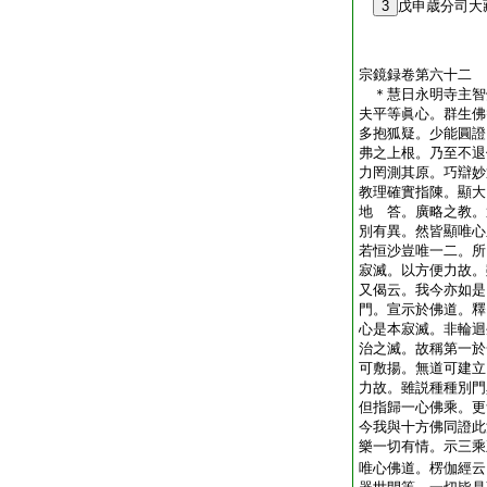
3
戊申歳分司
宗鏡録卷第六十二
＊慧日永明寺主
夫平等眞心。群生佛
多抱狐疑。少能圓證
弗之上根。乃至不退
力罔測其原。巧辯妙
教理確實指陳。顯大
地
答。廣略之教。
別有異。然皆顯唯心
若恒沙豈唯一二。所
寂滅。以方便力故。
又偈云。我今亦如是
門。宣示於佛道。釋
心是本寂滅。非輪迴
治之滅。故稱第一於
可敷揚。無道可建立
力故。雖説種種別門
但指歸一心佛乘。更
今我與十方佛同證此
樂一切有情。示三乘
唯心佛道。楞伽經云