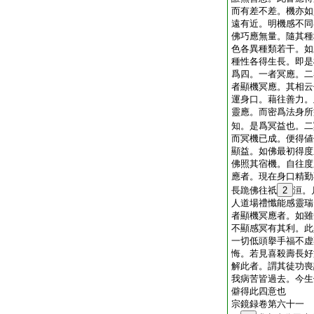
而有差不差。機亦如
遠有近。明機感不同
佛巧應無量。隨其種
色各異種類若干。如
種性各得生長。即是
爲四。一者冥應。二
者顯機冥應。其相云
運身口。藉往善力。
靈應。而密爲法身所
知。是爲冥益也。二
而冥機已成。便得値
顯益。如佛最初得度
佛照其宿機。自往度
應者。現在身口精勤
長跪佛往祇
2
洹。
人道場禮懺能感靈瑞
者顯機冥應者。如雖
不顯感冥有其利。此
一切低頭擧手福不虚
悔。若見喜殺壽長好
解此者。謂其徒功喪
我病苦皆過去。今生
僻得此四意也
宗鏡録卷第六十一