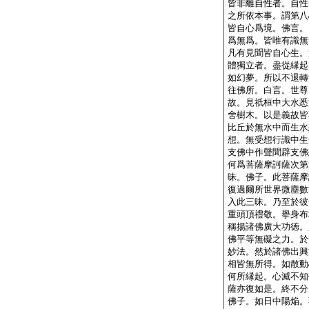
皆非離自性者。自性
之所依本事。謂第八
皆自心爲境。佛言。
爲無爲。皆唯有識無
凡有見聞皆自心生。
體獨立者。盡從縁起
如幻夢。所以不退轉
往佛所。白言。世尊
故。見祇桓中大水悉
舍樹木。以是義故皆
比丘於無水中而生水
想。無受想行識中生
支佛中作聲聞辟支佛
何爲菩薩摩訶薩次第
昧。佛子。此菩薩摩
復過爾所世界微塵數
入此三昧。乃至於彼
重頭頂禮敬。擧身布
稱揚諸佛廣大功徳。
佛平等無礙之力。於
妙法。然於諸佛出興
相皆無所得。如散動
何所縁起。心滅不知
薩亦復如是。終不分
佛子。如日中陽焔。