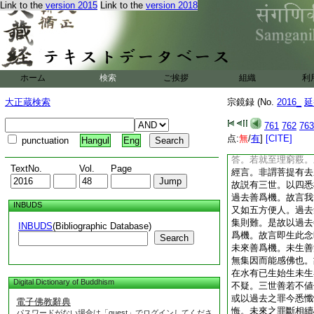
Link to the
version 2015
Link to the
version 2018
相帶。故得爲機。是
約慈以明應相者。或
力象見師子。廣説如
如請觀音經云。或遊
合用慈悲爲應。何者
拔他苦。慈心熏於禪
ホーム
検索
ご挨拶
組織
利
力莊嚴。以此度衆生
諸色像。功徳和法身
大正蔵検索
宗鏡録 (No.
2016_
延
眞金單能度色像耶。
問。衆生善惡有三世
761
762
763
世。何世爲應。過去
点:
無
/
有
]
[CITE]
punctuation
Hangul
Eng
至。悉不得爲機。亦
答。若就至理窮覈。
TextNo.
Vol.
Page
經言。非謂菩提有去
故説有三世。以四悉
過去善爲機。故言我
INBUDS
又如五方便人。過去
集則難。是故以過去
INBUDS
(Bibliographic Database)
爲機。故言即生此念
Search
未來善爲機。未生善
無集因而能感佛也。
在水有已生始生未生
Digital Dictionary of Buddhism
不疑。三世善若不値
或以過去之罪今悉懺
電子佛教辭典
悔。未來之罪
斷相續
パスワードがない場合は「guest」でログインしてくださ