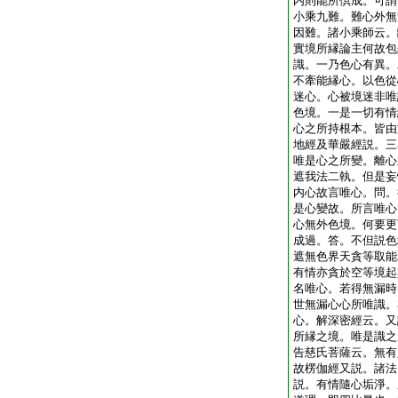
内則能所倶成。可謂
小乘九難。難心外無
因難。諸小乘師云。
實境所縁論主何故包
識。一乃色心有異。
不牽能縁心。以色從
迷心。心被境迷非唯
色境。一是一切有情
心之所持根本。皆由
地經及華嚴經説。三
唯是心之所變。離心
遮我法二執。但是妄
内心故言唯心。問。
是心變故。所言唯心
心無外色境。何要更
成過。答。不但説色
遮無色界天貪等取能
有情亦貪於空等境起
名唯心。若得無漏時
世無漏心心所唯識。
心。解深密經云。又
所縁之境。唯是識之
告慈氏菩薩云。無有
故楞伽經又説。諸法
説。有情隨心垢淨。