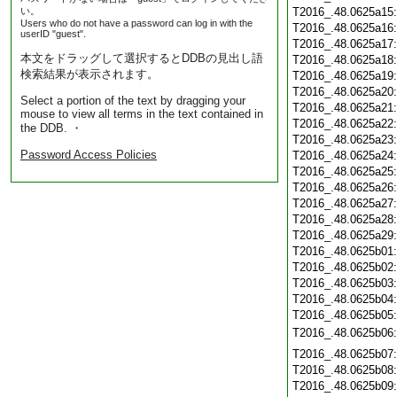
い。
T2016_.48.0625a15
Users who do not have a password can log in with the
T2016_.48.0625a16
userID "guest".
T2016_.48.0625a17
本文をドラッグして選択するとDDBの見出し語
T2016_.48.0625a18
検索結果が表示されます。
T2016_.48.0625a19
T2016_.48.0625a20
Select a portion of the text by dragging your
T2016_.48.0625a21
mouse to view all terms in the text contained in
T2016_.48.0625a22
the DDB. ・
T2016_.48.0625a23
Password Access Policies
T2016_.48.0625a24
T2016_.48.0625a25
T2016_.48.0625a26
T2016_.48.0625a27
T2016_.48.0625a28
T2016_.48.0625a29
T2016_.48.0625b01
T2016_.48.0625b02
T2016_.48.0625b03
T2016_.48.0625b04
T2016_.48.0625b05
T2016_.48.0625b06
T2016_.48.0625b07
T2016_.48.0625b08
T2016_.48.0625b09