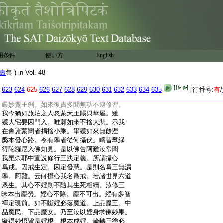
:
照。起照宛然。如上所説諸觀門。一心之旨義
:
理昭彰。解雖分明行須冥合。因解成行。行成
:
解絶不可一向執解背道
3
述宗。行解相應方
:
明宗鏡。如首楞嚴經所明。全爲見性修行。不
:
取多聞知解。所以如來。訶阿難言。非汝歴劫
:
辛勤證修。雖復憶持十方如來十二部經清淨
用条件
使い方
English
:
妙理如恒河沙。只益戲論。汝雖談説因縁自
:
然決定明了人間稱汝多聞第一以此積劫多
壽
集 ) in Vol. 48
:
聞熏習。不能免離摩登伽難。乃至阿難白佛
:
言。世尊。我今雖承如是法音。知如來藏妙覺
623
624
625
626
627
628
629
630
631
632
633
634
635
[行番号:
有
/
:
明心遍十方界。含育如來十方國土清淨寶
:
嚴妙覺王刹。如來復責多聞無功不逮修習。
:
我今猶如旅泊之人忽蒙天王賜與華屋。雖
:
獲大宅要因門入。唯願如來不捨大悲。示我
:
在會諸蒙闇者捐捨小乘。畢獲如來無餘涅
:
槃本發心路。令有學者從何攝伏。疇昔攀縁
:
得陀羅尼入佛知見。是以佛告阿難汝常聞
:
我毘柰耶中宣説修行三決定義。所謂攝心
:
爲戒。因戒生定。因定發慧。是則名爲三無漏
:
學。阿難。云何攝心我名爲戒。若諸世界六道
:
衆生。其心不婬則不隨其生死相續。汝修三
:
昧本出塵勞。婬心不除。塵不可出。縱有多智
:
禪定現前。如不斷婬必落魔道。上品魔王。中
:
品魔民。下品魔女。乃至汝以婬身求佛妙果。
:
縱得妙悟皆是婬根。根本成婬。輪轉三塗必