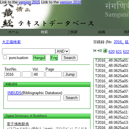
Link to the
version 2015
Link to the
version 2018
T2016_.48.0624c19
T2016_.48.0624c20
T2016_.48.0624c21
T2016_.48.0624c22
T2016_.48.0624c23
T2016_.48.0624c24
ホーム
検索
ご挨拶
組織
利
T2016_.48.0624c25
T2016_.48.0624c26
大正蔵検索
宗鏡録 (No.
2016_
延
T2016_.48.0624c27
T2016_.48.0624c28
620
621
622
T2016_.48.0624c29
punctuation
Hangul
Eng
T2016_.48.0625a01
T2016_.48.0625a02
TextNo.
Vol.
Page
T2016_.48.0625a03
T2016_.48.0625a04
T2016_.48.0625a05
INBUDS
T2016_.48.0625a06
T2016_.48.0625a07
INBUDS
(Bibliographic Database)
T2016_.48.0625a08
Search
T2016_.48.0625a09
T2016_.48.0625a10
T2016_.48.0625a11
Digital Dictionary of Buddhism
T2016_.48.0625a12
T2016_.48.0625a13
電子佛教辭典
T2016_.48.0625a14
パスワードがない場合は「guest」でログインしてくださ