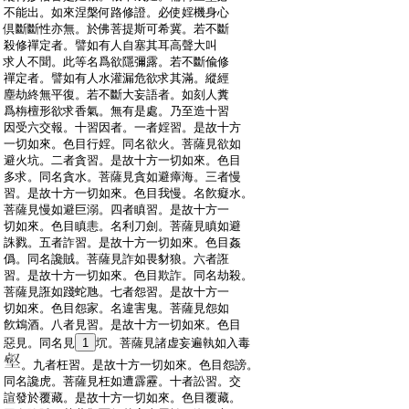
:
不能出。如來涅槃何路修證。必使婬機身心
:
倶斷斷性亦無。於佛菩提斯可希冀。若不斷
:
殺修禪定者。譬如有人自塞其耳高聲大叫
:
求人不聞。此等名爲欲隱彌露。若不斷偸修
:
禪定者。譬如有人水灌漏危欲求其滿。縱經
:
塵劫終無平復。若不斷大妄語者。如刻人糞
:
爲栴檀形欲求香氣。無有是處。乃至造十習
:
因受六交報。十習因者。一者婬習。是故十方
:
一切如來。色目行婬。同名欲火。菩薩見欲如
:
避火坑。二者貪習。是故十方一切如來。色目
:
多求。同名貪水。菩薩見貪如避瘴海。三者慢
:
習。是故十方一切如來。色目我慢。名飮癡水。
:
菩薩見慢如避巨溺。四者瞋習。是故十方一
:
切如來。色目瞋恚。名利刀劍。菩薩見瞋如避
:
誅戮。五者詐習。是故十方一切如來。色目姦
:
僞。同名讒賊。菩薩見詐如畏豺狼。六者誑
:
習。是故十方一切如來。色目欺詐。同名劫殺。
:
菩薩見誑如踐蛇虺。七者怨習。是故十方一
:
切如來。色目怨家。名違害鬼。菩薩見怨如
:
飮鴆酒。八者見習。是故十方一切如來。色目
:
惡見。同名見
1
坈。菩薩見諸虚妄遍執如入毒
:
。九者枉習。是故十方一切如來。色目怨謗。
:
同名讒虎。菩薩見枉如遭霹靂。十者訟習。交
:
諠發於覆藏。是故十方一切如來。色目覆藏。