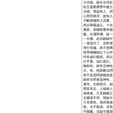
大功徳。能令汝等於
欲五蓋衆塵勞中建立
功徳。譬如有人。持
心而到彼岸。故知入
不斷煩惱而入涅槃。
所以華嚴論云。十住
應眞。煩惱客塵本無
癡。任運即佛。故一
一日佛。此宗鏡録中
一直指示了。見即便
理行倶備。終不更興
然爭稱圓頓以了心外
何有虚幻能惑。所以
幻不實。知幻是幻。
梅和尚。師常言神性
示。答。阿誰教汝問
若不是是阿誰能如是
師所示問者是神性。
眞性。乞師指示。如
寶皆具足。上福徳人
福徳者。只見銅鐵之
主藏者不與。我如今
只見聲色。我亦無過
燒。水不能溺。須臾
不能礙。汝如今揚眉