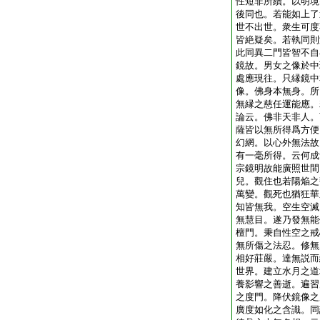
性短非所續。以明境
後同也。若能如上了
世不出世。衆生可度
皆絶疑矣。若執同則
此同異二門皆智不自
鏡故。男女之像於中
處應現往。只縁鏡中
像。佛身本無身。所
無縁之慈任運能應。
論云。佛非天非人。
薩皆以無所得爲方便
幻網。以心外無法故
有一毫所得。云何成
宗鏡明故能廣照世間
兒。觀住也若陽焔之
萬變。觀死也猶狂華
知皆無我。空生空滅
無慧目。遂乃發無能
檀門。秉自性空之戒
無所傷之法忍。修無
相好莊嚴。達無説而
世界。建立水月之道
養影響之善逝。遍習
之度門。降伏鏡像之
廣度如化之含識。同