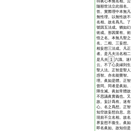
待眞心本無名相。云
隨順世法立此假名。
答。實際理中本無凡
無性理。以無性故不
名相。故名爲凡。了
號因五法成。猶如幻
術成。形因業有。術
悟之名。本無凡聖之
名。二相。三妄想。
相妄想三法成。凡正
者。是凡夫法名相二
是凡夫
1
六識。迷
云。不了心及縁則生
聖人法。正智是聖人
惑智。亦名能覺智。
理。眞如是體。正智
曾同。同者是眞如。
障生滅。眞如常體故
不思議眞實義也。又
故。妄計爲有。迷有
心。名之爲想。正智
知空故妄想自息。息
現前不立名相。故名
界妄想不復生。眞如
即名眞如。故知但是