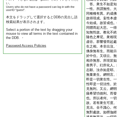
い。
答。衆生不如是知
Users who do not have a password can log in with the
一性。所謂無性。大
userID "guest".
同種種有異。約成佛
本文をドラッグして選択するとDDBの見出し語
故得現成。妄性本虚
検索結果が表示されます。
今始成。故皆成也。
同體而起大悲。一得
Select a portion of the text by dragging your
知無性故。教化不絶
mouse to view all terms in the text contained in
隨色之摩尼。衆相現
the DDB. ・
虚谷。群響發而起處
Password Access Policies
生之相。本非出沒。
佛身無有生。而能示
於中住。又頌云。無
相亦無形。所現皆如
善男子。幻所化人。
志願。汝亦如是耶。
無量衆生。網明言。
即是一切衆生性。一
性即是一切法性。於
見無利。又云。網明
薩希望功徳利。而發
也。所以者何。一切
故。若有衆生可度。
見法。全不識心。何
無對處故。如楞伽經
達有無等法。一切皆