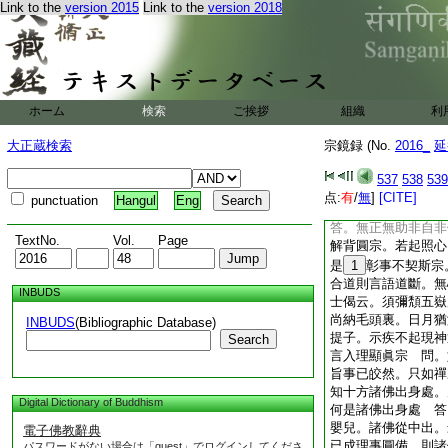
Link to the
version 2015
Link to the
version 2018
何離自心。如靈山四
見佛不同。如龍見是
等。則心外無法之詮
見。無理無文。設有
之者。擬陳狂解強欲
大海之水。如以十指
ホーム
検索
ご挨拶
組織
利
圓頓之詮。眞如之理
自勞神反招深咎
問
大正蔵検索
宗鏡録 (No.
2016_
延
猶是因他方便強説。
得見自心之佛
答。
537
538
539
問
答。還就人覓。
点:
有
/
無
]
[CITE]
punctuation
Hangul
Eng
親到
問。豈無他助
答。無正無助非自非
TextNo.
Vol.
Page
解背圓宗。若起照心
是
1
彰事不契斯宗
合道則言語道斷。無
INBUDS
士偈云。須彌頽五嶽
尚納毛頭裏。日月猶
INBUDS
(Bibliographic Database)
提子。示疾不起現神
Search
言入理顯眞宗
問。
旨事已皎然。只如禪
知十方諸佛出身處。
Digital Dictionary of Buddhism
何是諸佛出身處
答
嬰兒。諸佛從中出。
電子佛教辭典
已成理事圓備。則諸
パスワードがない場合は「guest」でログインしてくださ