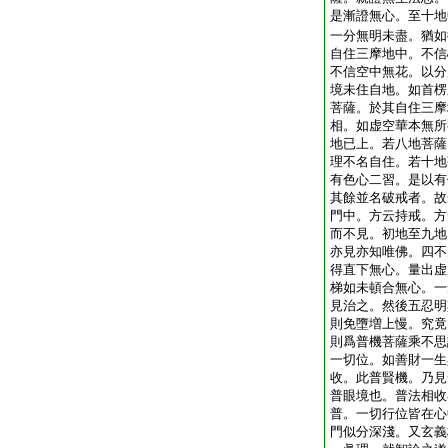
是漸證無心。至十地
一分無明未盡。猶如
自住三摩地中。不信
不信空中無花。以分
境未住自地。如首楞
菩薩。於其自住三摩
相。如虚空華本無所
地已上。若八地菩薩
理不名自住。若十地
有色心二習。是以有
其餘並名破戒者。故
門中。方云持戒。方
而不見。初地至九地
亦見亦知唯佛。四不
得直下無心。量出虚
梯如未頓合無心。一
見治之。然後五忍明
則免墮増上慢。究竟
則爲普機菩薩乘不思
一切位。如善財一生
收。此普賢機。乃見
普眼境也。普法相收
普。一切行位皆在心
門似分深淺。又玄義