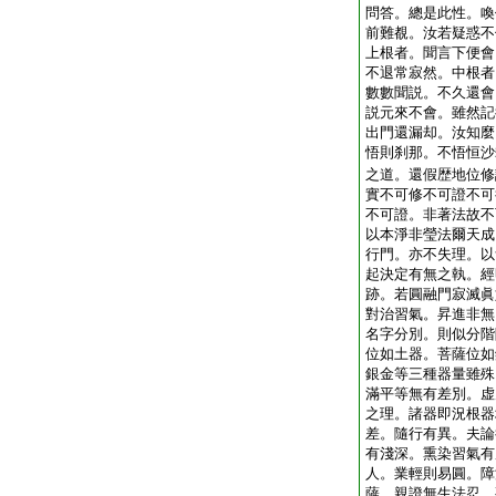
問答。總是此性。喚
前難覩。汝若疑惑不
上根者。聞言下便會
不退常寂然。中根者
數數聞説。不久還會
説元來不會。雖然記
出門還漏却。汝知麼
悟則刹那。不悟恒沙
之道。還假歴地位修
實不可修不可證不可
不可證。非著法故不
以本淨非瑩法爾天成
行門。亦不失理。以
起決定有無之執。經
跡。若圓融門寂滅眞
對治習氣。昇進非無
名字分別。則似分階
位如土器。菩薩位如
銀金等三種器量雖殊
滿平等無有差別。虚
之理。諸器即況根器
差。隨行有異。夫論
有淺深。熏染習氣有
人。業輕則易圓。障
薩。親證無生法忍。