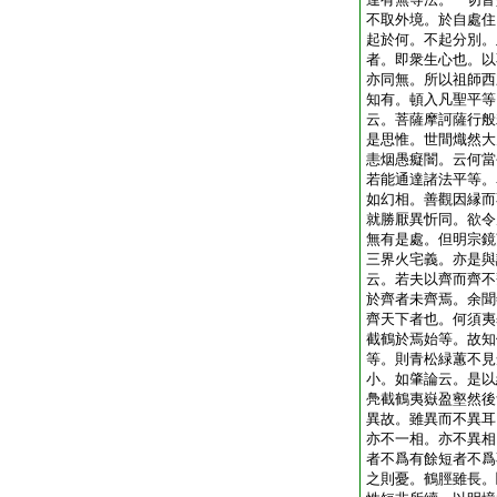
不取外境。於自處住
起於何。不起分別。
者。即衆生心也。以
亦同無。所以祖師西
知有。頓入凡聖平等
云。菩薩摩訶薩行般
是思惟。世間熾然大
恚烟愚癡闇。云何當
若能通達諸法平等。
如幻相。善觀因縁而
就勝厭異忻同。欲令
無有是處。但明宗鏡
三界火宅義。亦是與
云。若夫以齊而齊不
於齊者未齊焉。余聞
齊天下者也。何須夷
截鶴於焉始等。故知
等。則青松緑蕙不見
小。如肇論云。是以
鳧截鶴夷嶽盈壑然後
異故。雖異而不異耳
亦不一相。亦不異相
者不爲有餘短者不爲
之則憂。鶴脛雖長。