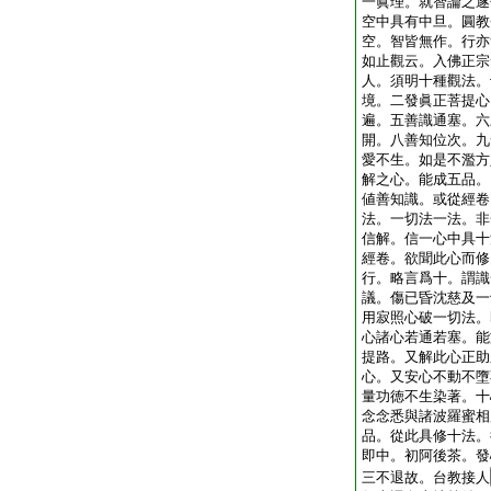
一眞理。就智論之遂
空中具有中旦。圓教
空。智皆無作。行亦
如止觀云。入佛正宗
人。須明十種觀法。
境。二發眞正菩提心
遍。五善識通塞。六
開。八善知位次。九
愛不生。如是不濫方
解之心。能成五品。
値善知識。或從經卷
法。一切法一法。非
信解。信一心中具十
經卷。欲聞此心而修
行。略言爲十。謂識
議。傷已昏沈慈及一
用寂照心破一切法。
心諸心若通若塞。能
提路。又解此心正助
心。又安心不動不墮
量功徳不生染著。十
念念悉與諸波羅蜜相
品。從此具修十法。
即中。初阿後茶。發
三不退故。台教接人