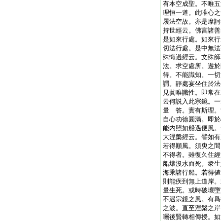
有本空成聖。不唯五
理恒一道。此唯心之
履法空故。亦是摩訶
持世經云。佛言諸善
是如來行處。如來行
切法行處。是中無法
殊悔過經云。文殊師
法。求空處所。遊於
得。不能識知。一切
謂。靜處宴坐住於法
見眞唯識性。即常在
云何説入此宗鏡。一
量
答。實有斯理。
自心功徳圓滿。即於
能内照如船遇便風。
大涅槃經云。譬如有
若得順風。須臾之間
不得者。雖復久住經
船壞沒水而死。衆生
海乘諸行船。若得値
則能疾到無上道岸。
量生死。或時破壞墮
不遇宗鏡之風。有爲
之波。直至涅槃之岸
囑後賢轉相傳授。如