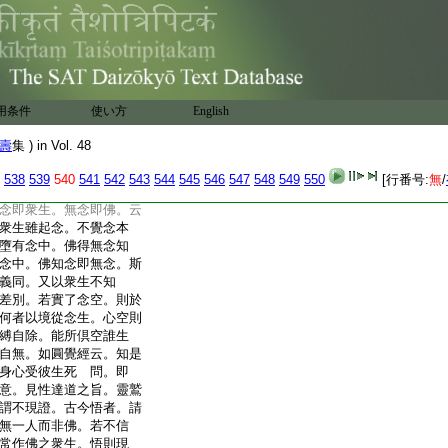
智覺禪師延壽集
。約一期方便寧無指
答。若約究竟菩提體
。寂滅是菩提。離諸相故。
便門中。不無顯示令初
故。如先徳云。謂寂照
用条件
使い方
English
如明鏡。無心爲體。鑒照爲
禪宗即體之用。自知即用
壽
集 ) in Vol. 48
爲心之相。又云。理智相
無理如珠之明故。以珠
538
539
540
541
542
543
544
545
546
547
548
549
550
[行番号:
無
/
體。體不離用。明不離珠。
念即衆生。無念即佛。云
衆生雖起念。不覺念本
墮有念中。佛得無念知
念中。佛知念即無念。斯
義同。又以衆生不知
差別。若實了念空。則於
何者以境從念生。心空則
縛自除。能所倶空誰生
自無。如圓覺經云。知是
身心受彼生死
問。即
意。見性達道之旨。靈鷲
謂不現證。古今悟者。請
無一人而非佛。若不信
常作佛之衆生。悟則現