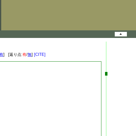
有
] [返り点:
有
/
無
]
[CITE]