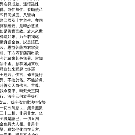
異妄見成差。迷悟雖殊
佛。號住無住。發願使己
即日同滅度。又賢劫
願己國及十方衆生。亦同
寶積經云。是時妙慧童
如是眞實言故。於未來世
釋迦如來。乃至若我此
衆身皆金色。説是語已
云。思益菩薩放右掌寶
相。下方四菩薩踊出欲
今此衆會其色無異。當知
語不虚。願釋迦如來現
釋迦如來踊起七多羅
王經云。佛言。修菩提行
異。不捨於俗。不離於眞。
時善女天白佛言。世尊。
我今當學。時梵天王問
行。汝今云何於菩提行
女曰。我今依於此法得安樂
一切五濁惡世。無量無數
三十二相。非男非女。坐
至説是語已。一切五濁
金色具大人相。非男非
樂。猶如他化自在天宮。
一異者。即是不捨於俗