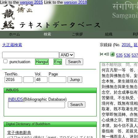
Link to the
version 2015
Link to the
version 2018
＊慧日永明寺主
夫菩提之道不可圖度
示。如何是菩提之相
常冥寂如。淨名經云
若以無相之相。於方
發菩提心人分明無惑
ホーム
検索
ご挨拶
組織
利
無二。爲菩提相。猶
用。合爲其相。亦即
大正蔵検索
宗鏡録 (No.
2016_
延
之體恒寂。知寂不二
攝。以離理無智離智
535
536
537
是體明是用。用不離
punctuation
Hangul
Eng
珠不離明故
問。有
何言凡聖一等
答。
TextNo.
Vol.
Page
無念與佛無念等。妄
念本無。衆生雖現在
則佛無念與衆生無念
INBUDS
念空。於念成事似有
苦樂境。不生執受。
INBUDS
(Bibliographic Database)
境何有。既無有境相
Search
取著。既不取著生死
空華即無流轉。亦無
心成佛之宗。曹豁正
Digital Dictionary of Buddhism
本懷。如今信不及人
垂指南
答。若親見
電子佛教辭典
無一佛而非人。迷則
パスワードがない場合は「guest」でログインしてくださ