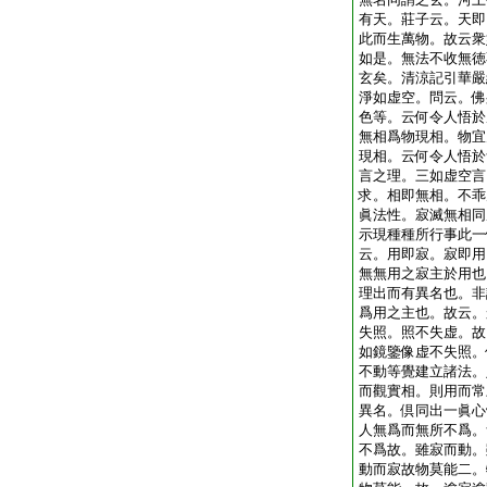
有天。莊子云。天即
此而生萬物。故云衆
如是。無法不收無徳
玄矣。清涼記引華嚴
淨如虚空。問云。佛
色等。云何令人悟於
無相爲物現相。物宜
現相。云何令人悟於
言之理。三如虚空言
求。相即無相。不乖
眞法性。寂滅無相同
示現種種所行事此一
云。用即寂。寂即用
無無用之寂主於用也
理出而有異名也。非
爲用之主也。故云。
失照。照不失虚。故
如鏡鑒像虚不失照。
不動等覺建立諸法。
而觀實相。則用而常
異名。倶同出一眞心
人無爲而無所不爲。
不爲故。雖寂而動。
動而寂故物莫能二。