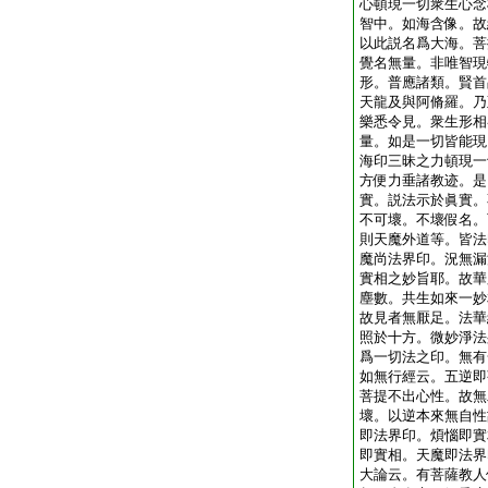
心頓現一切衆生心念
智中。如海含像。故
以此説名爲大海。菩
覺名無量。非唯智現
形。普應諸類。賢首
天龍及與阿脩羅。乃
樂悉令見。衆生形相
量。如是一切皆能現
海印三昧之力頓現一
方便力垂諸教迹。是
實。説法示於眞實。
不可壞。不壞假名。
則天魔外道等。皆法
魔尚法界印。況無漏
實相之妙旨耶。故華
塵數。共生如來一妙
故見者無厭足。法華
照於十方。微妙淨法
爲一切法之印。無有
如無行經云。五逆即
菩提不出心性。故無
壞。以逆本來無自性
即法界印。煩惱即實
即實相。天魔即法界
大論云。有菩薩教人