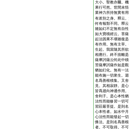
大小。聖教亦爾。機
果行可然。世間未悟
業神力所持無實有用
有差別之身。釋云。
何有報類不同。釋云
雖如幻不定無有自性
如大寶積經云。菩薩
起法因果不壞雖復是
有作用。無有主宰。
生起。我當隨其所欲
相應行。終不捨離是
薩摩訶薩云何此中積
苦薩摩訶薩作如是觀
猶如幻化。無有一法
能布施一切衆生。迴
名爲善根積集。又舍
見。其相寂靜。是心
皆爲迴向神通作用。
舍利子。是心本性猶
法性而能修習一切可
習莊嚴菩提。是則名
心本性者。如水中月
心法性而能發起一切
佛法。是則名爲善根
者。不可取得。不可