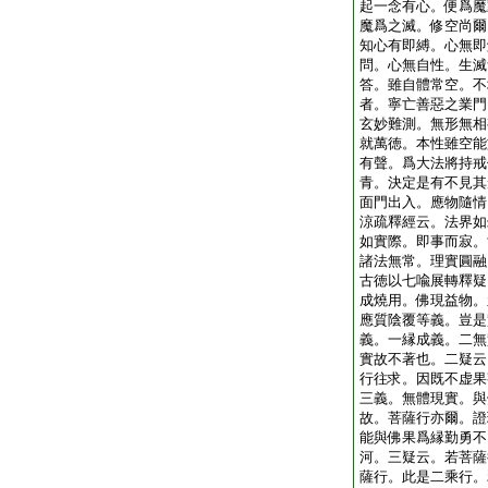
起一念有心。便爲魔
魔爲之滅。修空尚爾
知心有即縛。心無即
問。心無自性。生滅
答。雖自體常空。不
者。寧亡善惡之業門
玄妙難測。無形無相
就萬徳。本性雖空能
有聲。爲大法將持戒
青。決定是有不見其
面門出入。應物隨情
涼疏釋經云。法界如
如實際。即事而寂。
諸法無常。理實圓融
古徳以七喩展轉釋疑
成燒用。佛現益物。
應質陰覆等義。豈是
義。一縁成義。二無
實故不著也。二疑云
行往求。因既不虚果
三義。無體現實。與
故。菩薩行亦爾。證
能與佛果爲縁勤勇不
河。三疑云。若菩薩
薩行。此是二乘行。