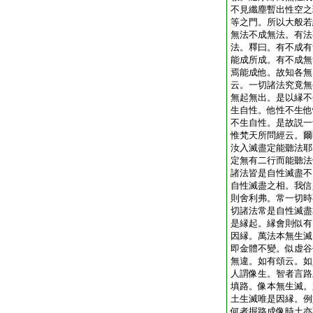
不見纖塵暫出性空之
等之門。所以大般若
無法不成無法。有法
法。釋曰。有不成有
能成所成。有不成無
焉能成他。故知各無
云。一切諸法究竟無
無起無出。是以縁不
生自性。他性不生他
不生自性。是故説一
惟梵天所問經云。爾
汝入滅盡定能聽法耶
定無有二行而能聽法
諸法皆是自性滅盡不
自性滅盡之相。我信
則舍利弗。常一切時
切諸法常是自性滅盡
是縁起。縁會則似有
因縁。萬法本無生滅
即金體不變。似虚谷
無違。如有頌云。如
人謂像生。智者言路
填路。像本無生滅。
土生滅唯是因縁。例
何者掘路成像時土亦