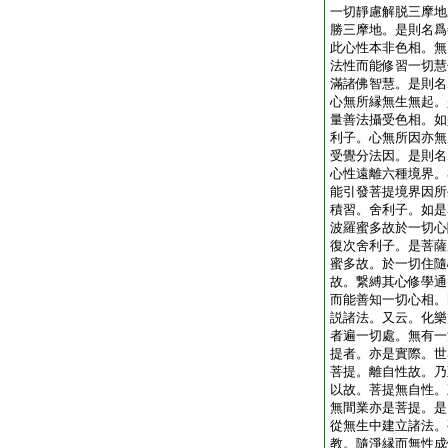
一切靜慮解脱三摩地
勝三摩地。是則名爲
此心性本非色相。無
法性而能修習一切慧
滿諸佛智慧。是則名
心無所縁無生無起。
量善法攝受色相。如
利子。心無所因亦無
受覺分法因。是則名
心性遠離六種境界。
能引發菩提境界因所
積習。舍利子。如是
波羅蜜多故於一切心
復次舍利子。是菩薩
蜜多故。於一切住隨
故。繋縛其心修學通
而能善知一切心相。
説諸法。又云。化樂
者遍一切處。無有一
提者。亦是實際。世
菩提。離自性故。乃
以故。菩提無自性。
無間業亦是菩提。是
從無生中建立諸法。
教。隨淨縁而無性成