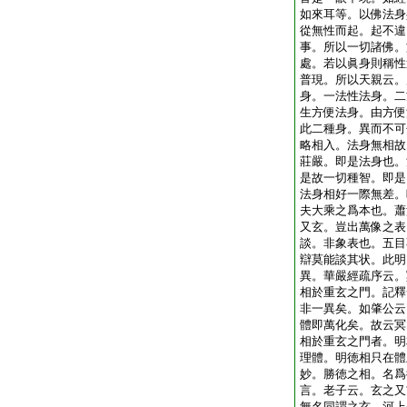
如來耳等。以佛法身
從無性而起。起不違
事。所以一切諸佛。
處。若以眞身則稱性
普現。所以天親云。
身。一法性法身。二
生方便法身。由方便
此二種身。異而不可
略相入。法身無相故
莊嚴。即是法身也。
是故一切種智。即是
法身相好一際無差。
夫大乘之爲本也。蕭
又玄。豈出萬像之表
談。非象表也。五目
辯莫能談其状。此明
異。華嚴經疏序云。
相於重玄之門。記釋
非一異矣。如肇公云
體即萬化矣。故云冥
相於重玄之門者。明
理體。明徳相只在體
妙。勝徳之相。名爲
言。老子云。玄之又
無名同謂之玄。河上