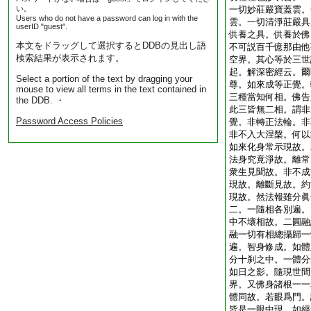
い。
一切妙莊嚴寶蓋雲。
Users who do not have a password can log in with the
雲。一切清淨莊嚴具
userID "guest".
供養之具。供養於佛
本文をドラッグして選択するとDDBの見出し語
不可説百千億那由他
検索結果が表示されます。
空界。其心等於三世
起。解深密經云。爾
Select a portion of the text by dragging your
尊。如來成等正覺。
mouse to view all terms in the text contained in
三種當知何相。佛告
the DDB. ・
此三皆無二相。謂非
Password Access Policies
覺。非轉正法輪。非
非不入大涅槃。何以
如來化身常示現故。
法身究竟淨故。離常
衆生見聞故。非不成
現故。離斷見故。約
現故。然法報雖分眞
二。一隨相各別遍。
中不壞相故。二圓融
融一切有相總攝歸一
遍。智身修成。如體
分十刹之中。一體分
如日之影。隨現世間
界。又佛身諸根一一
體同故。若眼爲門。
皆是一眼中現。如經