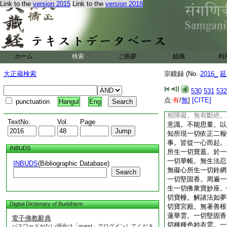
Link to the
version 2015
Link to the
version 2018
宗鏡録卷第二十二
＊慧日永明寺主
夫眞心無形妙體絶相
事
答
諸佛法身如眞
以金作具體用全同。
起信論問云。若佛法
ホーム
検索
ご挨拶
組織
利
云何能現種種諸色。
能現種種色。謂從本
大正蔵検索
宗鏡録 (No.
2016_
延
性即心自性。説名智
説名法身。依於法身
530
531
532
切處無有間斷。十方
点:
有
/
無
]
[CITE]
punctuation
Hangul
Eng
樂。見無量受用身。
相障礙。無有斷絶。
TextNo.
Vol.
Page
意識。不能思量。以
知所現一切依正二報
事。皆從一心而起。
INBUDS
所生一切寶蓋。於一
一切華帳。無生法忍
INBUDS
(Bibliographic Database)
無礙心所生一切鈴網
Search
一切堅固香。周遍一
生一切佛衆寶妙座。
切寶幢。解諸法如夢
Digital Dictionary of Buddhism
切寶宮殿。無著善根
蓮華雲。一切堅固香
電子佛教辭典
切種種色妙衣雲。一
パスワードがない場合は「guest」でログインしてくださ