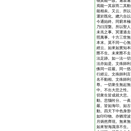
物莫能一故。逾寂逾
焉能一其寂而二其動
能相矣。又云。所以
運於既化。總六合以
今通始終。同窮本極
乃曰涅槃。所以聖人
未兆之事。冥運過去
照萬事。十方三世無
本末。莫不同一心無
經云。如來如實知本
際不生。未來際不去
法足跡。如一法一切
法亦如是。文殊師利
佛同一莊嚴。同一慈
行經云。文殊師利言
名不動相。文殊師利
尊。一切衆生無起無
中。不出大悲之性。
切衆生皆成就大悲。
動。悲惱何分。一眞
嚴。皆如海印。如古
動。四天下中色身形
如印印物。亦猶澄波
月炳然齊現。無來無
如來智海識浪不生。