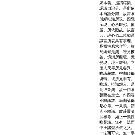
歸本義。攝謂綰攝。
謂識自證分。是所依
本自證分體。故言唯
所縁唯識所現。四隱
示現。心所即劣。依
勝。所依體故。故言
云。許心似二現如是
識言所表具有事理。
爲體性應求作證。故
見繩知是無。證見彼
義。境謂所觀境。識
變現。境不離識。立
鬼人天等所見各異。
唯識義故。楞伽經偈
境轉。彼所見非有。
唯識。唯識頌云。是
此彼皆無。故一切唯
菩薩在定位。作四尋
不離識故。瑜伽論偈
是心等。十果義。謂
皆不離識。故莊嚴論
漏界等。如上十義性
唯是識。無有一法而
中王諸聖所依之父。
一法而可求。無一事