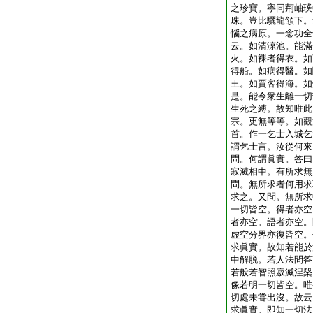
之珍寶。寧同荊岫璞
珠。豈比驪龍頷下。
惱之病原。一念功全
云。如清涼池。能滿
火。如裸者得衣。如
得船。如病得醫。如
王。如賈客得海。如
是。能令衆生離一切
生死之縛。故知唯此
宗。更無等等。如觀
首。作一乞士入城乞
謂乞士言。汝從何來
問。何謂眞實。答曰
寂滅相中。有所求無
問。無所求者何用求
求之。又問。無所求
一切皆空。得者亦空
者亦空。語者亦空。
虚空分界亦復皆空。
求眞實。故知若能於
中解脱。若人法問答
若般若智照寂滅涅槃
像若明一切皆空。唯
切處未甞出沒。故云
求眞實。即知一切法