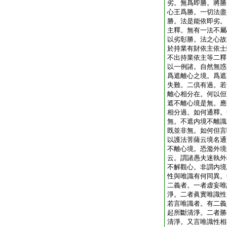
劣。無爲即勝。將勝
心王爲勝。一切法盡
勝。法是能依即劣。
主釋。無有一法不屬
以劣彰勝。法之心故
於持業有財依主依士
不出持業依主等二釋
以一例諸。自然無惑
爲遮離心之境。爲遮
失難。二倶有過。若
離心相分在。何以但
遮不離心境是無。應
相分過。如何通釋。
無。不遮内境不離識
既並非無。如何但言
以護法菩薩云境名通
不離心境。恐濫外境
云。謂諸愚夫迷執外
不解觀心。非謂内境
性與唯識有何同異。
二義者。一者虚妄唯
淨。二者眞實唯識性
若言唯識者。有二義
起所斷清淨。二者勝
清淨。又言唯識性相