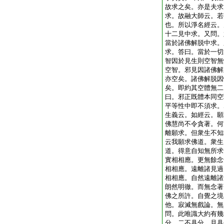
故求之矣。亦是夫求
求。故融大師云。若
也。所以淨名經云。
十二見中求。又問。
當於諸佛解脱中求。
求。答曰。當於一切
智因於見生則空智無
空智。邪見因諸佛解
亦空矣。諸佛解脱因
矣。即約其空體無二
曰。邪正既體本同空
平等性中即不須求。
生義云。如經云。願
佛慧尚不令貪著。何
離願求。但衆生不知
云我願求佛道。衆生
道。得意自知無所求
實相相應。更無餘念
相相應。遠離諸見過
相相應。自然遠離諸
朗然明徹。而無念著
佛之所許。自覺之境
他。寂滅無戲論。無
問。此唯識大約有幾
分。二不具分。且具