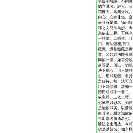
事皆不離識。不爾眞
總立識名。經云。三
謂揀去。遮無外境。
内心。心有非無。合
表詮有是體。攝用歸
釋之文簡法爲妙。今
業依主二釋。可稱今
一持業。二同依。且
用。若法體能持用。
藏識。識是體藏是用
業。又如妙法即蓮華
同依一體。如言分段
身等是。所以一切萬
法不離心。用不離體
心。用即是體。名持
之任持。無一法可立
用不能顯體。故知一
體用相成非一非二。
依主釋。二依士釋。
劣就勝以彰名。如言
是能依即劣。以勝眼
彰其名。眼之識故依
主即別名勝通名劣。
勝法之士用故。今將
劣法以彰名。如言擇