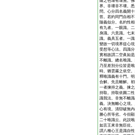
薩之色壞有壞無。佛
界。非壞非不壞。悉
問。心分四名義開十
答。若約同門自相不
隨義似分。名約性相
有九者。一眼識。二
身識。六意識。七末
識。義具五者。一識
變故一切境界從心現
受想等心法。四識分
實相故謂二空眞如是
不離識。總名唯識。
乃至差別分位皆是唯
時。猶雲霧之依空。
釋唯識義有十門。明
合解。先且離解。初
一者揀持之義。揀之
持取。持取依圓二性
識我法。非無不離識
義。決無離心之境。
心有境。清辯破無内
勝心所等劣。今但顯
二十唯識云。此説唯
如言王來非無臣佐。
謂八種心王是識自性