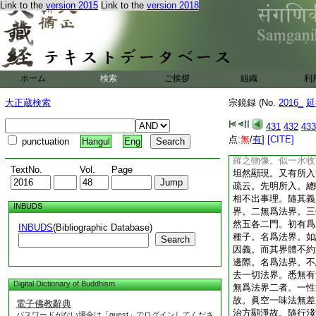
Link to the
version 2015
Link to the
version 2018
異則六趣昇沈。諸聖
差則四聖高下。然凡
於一眞法界之中。初
心隨理事立四種法界
義。無盡事法同一性
義。一一義別有分劑
ホーム
検索
ご挨拶
組織
利
具性分義。圓融無礙
切分劑事法一一如性
大正蔵検索
宗鏡録 (No.
2016_
延
此十法界因理事四法
通遰出無窮。成重重
431
432
433
之法界。全法界之一
点:
無
/
有
]
[CITE]
punctuation
Hangul
Eng
立多。因相資相攝而
羅之物像。似一水收
TextNo.
Vol.
Page
坦然顯現。又有所入
疏云。先明所入。總
相不出事理。隨其義
INBUDS
界。二無爲法界。三
然五各二門。初有爲
INBUDS
(Bibliographic Database)
種子。名爲法界。如
Search
因義。而其界體不約
邊際。名爲法界。不
去一切法界。悉無有
Digital Dictionary of Buddhism
無爲法界二者。一性
故。眞空一味法無差
電子佛教辭典
治方顯淨故。隨行淺
パスワードがない場合は「guest」でログインしてくださ