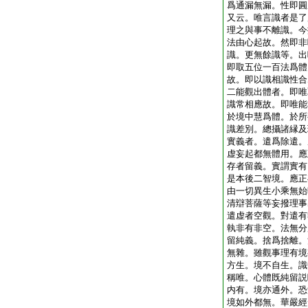
爲通漏無漏。性即圓
又云。唯言識者是了
理之與事不離識。今
法由心起故。然即非
識。更無餘識等。出
即取五位一百法爲體
故。即以識相識性合
二能觀出體者。即唯
識常相應故。即唯能
於境中慧爲體。於所
識差別。總攝諸縁及
實義者。遣爲除遣。
虚妄起都無體用。應
存者留義。實謂實有
是本後二智境。應正
由一切異生小乘無始
清辯菩薩等妄撥理事
遣虚者空觀。對遣有
執非有非空。法無分
留純義。捨爲捨離。
無雜。雖觀事理有境
方生。境不自生。識
稱唯。心體既純留説
内有。境亦通外。恐
境如外都無。華嚴經