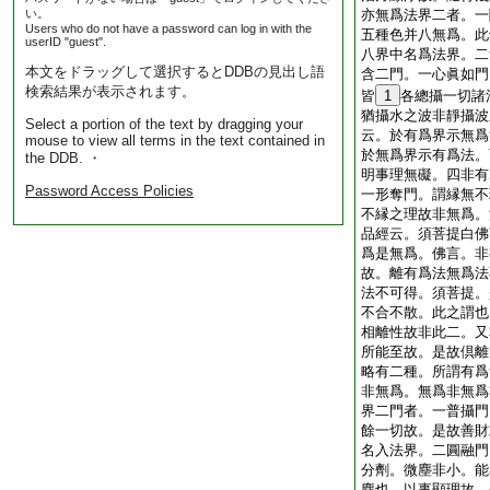
い。
亦無爲法界二者。一
Users who do not have a password can log in with the
五種色并八無爲。此
userID "guest".
八界中名爲法界。二
本文をドラッグして選択するとDDBの見出し語
含二門。一心眞如門
検索結果が表示されます。
皆
1
各總攝一切諸
猶攝水之波非靜攝波
Select a portion of the text by dragging your
云。於有爲界示無爲
mouse to view all terms in the text contained in
於無爲界示有爲法。
the DDB. ・
明事理無礙。四非有
Password Access Policies
一形奪門。謂縁無不
不縁之理故非無爲。
品經云。須菩提白佛
爲是無爲。佛言。非
故。離有爲法無爲法
法不可得。須菩提。
不合不散。此之謂也
相離性故非此二。又
所能至故。是故倶離
略有二種。所謂有爲
非無爲。無爲非無爲
界二門者。一普攝門
餘一切故。是故善財
名入法界。二圓融門
分劑。微塵非小。能
塵也。以事顯理故。