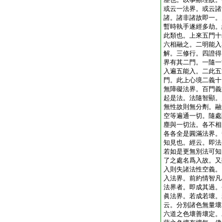
或云一法界。或云諸
諸。諸非諸故即一。
暫時執手遂經多劫。
此類也。上來五門十
六相融之。二明能入
解。三修行。四證得
界有其二門。一隨一
入遍五能入。二此五
門。此上心境二義十
無障礙法界。百門義
起是法。法隨智顯。
無性故則無分劑。融
空等遍通一切。隨處
塵與一切法。各不相
各各全是圓滿法界。
知見也。經云。即法
若如是更無別法可知
了之處名爲入故。又
入則失諸法性空義。
入法界。前約情智凡
法界者。即成其過。
眞法界。若成若壞。
云。分別諸色無量壞
六道之色壞善壞定。