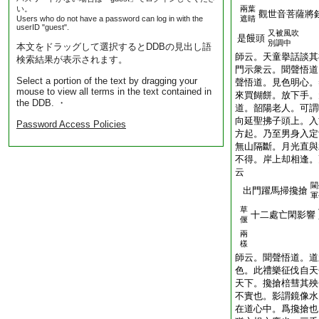
い。
兩葉
觀世音菩薩將
Users who do not have a password can log in with the
遮睛
userID "guest".
又被風吹
是饅頭
別調中
本文をドラッグして選択するとDDBの見出し語
師云。天童擧話談其
検索結果が表示されます。
門示衆云。聞聲悟道
Select a portion of the text by dragging your
聲悟道。見色明心。
mouse to view all terms in the text contained in
來買餬餅。放下手。
the DDB. ・
道。韶陽老人。可謂
向延聖拂子頭上。入
Password Access Policies
方起。乃至男身入定
無山隔斷。月光直與
不得。岸上却相逢。
云
閫
出門躍馬掃攙搶
軍
草
十二處亡閑影響
偃
兩
樣
師云。聞聲悟道。道
色。此禮樂征伐自天
天下。攙搶棓彗其殃
不實也。影謂鏡像水
在道心中。爲攙搶也