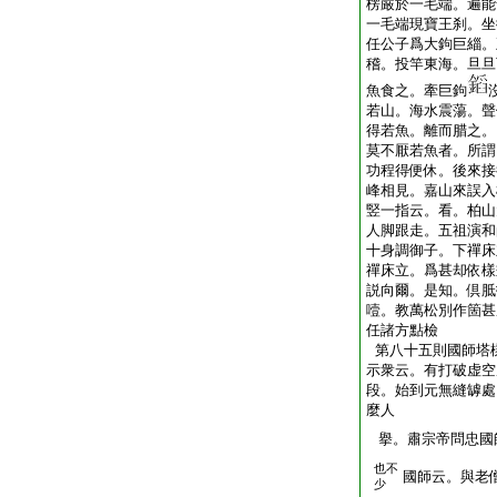
楞嚴於一毛端。遍能
一毛端現寶王刹。坐
任公子爲大鉤巨緇。
稽。投竿東海。旦旦
魚食之。牽巨鉤
若山。海水震蕩。聲
得若魚。離而腊之。
莫不厭若魚者。所謂
功程得便休。後來接
峰相見。嘉山來誤入
竪一指云。看。柏山
人脚跟走。五祖演和
十身調御子。下禪床
禪床立。爲甚却依樣
説向爾。是知。倶胝
噎。教萬松別作箇甚
任諸方點檢
第八十五則國師塔
示衆云。有打破虚空
段。始到元無縫罅處
麼人
擧。肅宗帝問忠國
也不
國師云。與老
少