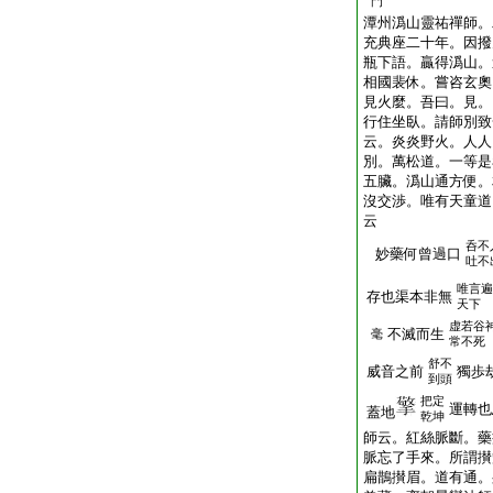
門
潭州潙山靈祐禪師。
充典座二十年。因撥
瓶下語。贏得潙山。
相國裴休。嘗咨玄奧
見火麼。吾曰。見。
行住坐臥。請師別致
云。炎炎野火。人人
別。萬松道。一等是
五臟。潙山通方便。
沒交渉。唯有天童道
云
呑不
妙藥何曾過口
吐不
唯言遍
存也渠本非無
天下
虚若谷
不滅而生
毫
常不死
舒不
威音之前
獨歩
到頭
把定
運轉也
蓋地
乾坤
師云。紅絲脈斷。藥
脈忘了手來。所謂攅
扁鵲攅眉。道有通。