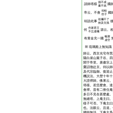
描不成
請師塔樣
國
畫不就
却較
帝云。不會
國
些子
祖禰不了
却諳此事
殃及兒孫
作家君王
何
源云。
不忘遺囑
幅塞
有黄金充一國
虚空
琉璃殿上無知識
開
師云。西京光宅寺慧
陽白崖山黨子谷。四
聞于帝里。唐肅宗上
齎詔徴赴京。待以師
及代宗臨御。復迎止
機説法。大歴十年十
大證禪師。佛果云。
塔樣。若恁麼會。達
會禪。昔有二僧住庵
多日不見在甚麼處。
無縫塔。上庵主曰。
樣子可否。下庵主曰
也。法眼云。且道。
國師無語。下庵主爲