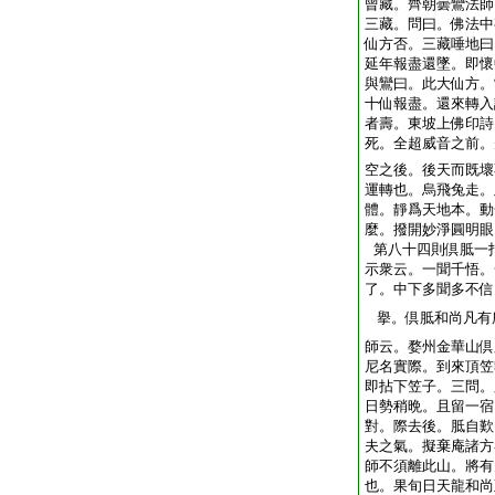
曾藏。齊朝曇鸞法師
三藏。問曰。佛法中
仙方否。三藏唾地曰
延年報盡還墜。即懷
與鸞曰。此大仙方。
十仙報盡。還來轉入
者壽。東坡上佛印詩
死。全超威音之前。
空之後。後天而既壞
運轉也。烏飛兔走。
體。靜爲天地本。動
麼。撥開妙淨圓明眼
第八十四則倶胝一
示衆云。一聞千悟。
了。中下多聞多不信
擧。倶胝和尚凡有
師云。婺州金華山倶
尼名實際。到來頂笠
即拈下笠子。三問。
日勢稍晩。且留一宿
對。際去後。胝自歎
夫之氣。擬棄庵諸方
師不須離此山。將有
也。果旬日天龍和尚