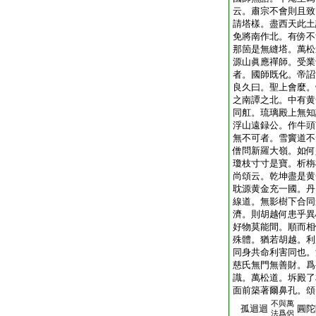
云。肅宗不會則且致
請塔樣。盡西天此土
免將南作北。有傍不
那箇是無縫塔。萬松
源山眞應禪師。受業
者。國師既化。帝詔
良久曰。聖上會麼。
之南譚之北。中有黄
同舡。琉璃殿上無知
浮山遠録公。作牛頭
無不可者。雪竇道不
僧問新羅大嶺。如何
瓊枝寸寸是寶。析栴
尚頌云。乾坤盡是黄
耽源黄金充一國。丹
線道。無影樹下合同
濟。則胡越何患乎異
好物莫能間。順而相
殊體。猶若胡越。利
同身共命利害同也。
慈氏無門無善財。爲
識。萬松道。坼殿了
面前築著爾鼻孔。頌
不與萬
孤迴迴
圓陀
法爲侶