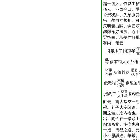
超一切人。作麼生拈
招云。不因今日。爭
令患状殊。先須療其
宗。勿自立規矩。可
天明便出關。佛國頌
錢難作好風流。心中
竪指頭。若要作好風
和尚。頌云
縮
倶胝老子指頭禪
驢
亂
信有道人方外術
下
猶嫌
幅塞
所得甚簡
少在
乾坤
不留
飮毛端
鱗龍無
涓滴
不妨驚
把釣竿
師復
人手段
師云。萬古常空一朝
殘。莊子大宗師篇。
而丘游方之内者也。
出世間全在一指頭上
前無俗物。多病也身
一指。簡易之道。要
小不思議經。華嚴。