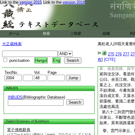
Link to the
version 2015
Link to the
version 2018
有所遯。若夫藏天下
恒物之大情也。天童
藏舟密負以驗小塘。
孤舟。此玄中銘恐滯
人識動靜根源。臥龍
是山河大地。與汝發
ホーム
検索
ご挨拶
組織
利
若從文殊門入者。一
發機。若從觀音門入
大正蔵検索
萬松老人評唱天童覺和
助汝發機。若從普賢
以此三門。方便示汝
275
276
277
27
水。令彼魚龍知水爲
有
]
[CITE]
punctuation
Hangul
Eng
去根源。早不空過。
家。函蓋箭鋒。探竿
TextNo.
Vol.
Page
裟與沒交渉。看是何
公曰。余至江南。觀
葉之上。此沒交渉。
INBUDS
不妨潜縮。今畫魚藻
漾自成文章。又藻水
INBUDS
(Bibliographic Database)
節藻梲。要識二老麼
Search
流處也風流
第八十二則雲門聲
示衆云。不斷聲色是
Digital Dictionary of Buddhism
如來。莫有就路還家
電子佛教辭典
擧。雲門示衆云。
パスワードがない場合は「guest」でログインしてくださ