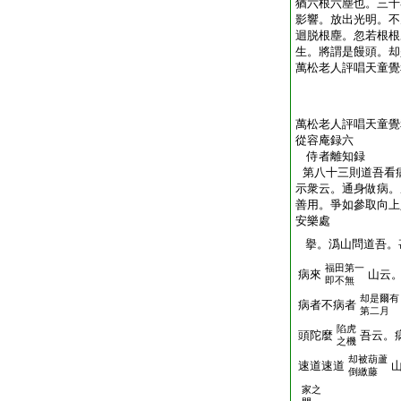
猶六根六塵也。三千
影響。放出光明。不
迴脱根塵。忽若根根
生。將謂是饅頭。却
萬松老人評唱天童覺
萬松老人評唱天童覺
從容庵録六
侍者離知録
第八十三則道吾看
示衆云。通身做病。
善用。爭如參取向上
安樂處
擧。潙山問道吾。
福田第一
病來
山云
即不無
却是爾有
病者不病者
第二月
陷虎
頭陀麼
吾云。
之機
却被葫蘆
速道速道
倒繳藤
家之