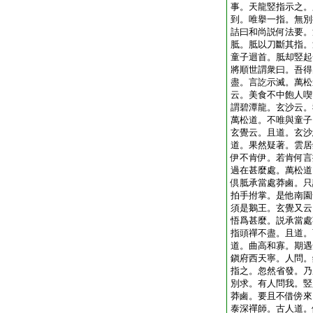
事。天龍竪指示之。
到。唯擧一指。無別
詰曰和尚説何法要。
胝。胝以刀斷其指。
童子迴首。胝却竪起
將順世謂衆曰。吾得
盡。言訖示滅。萬松
云。美食不中飽人喫
謂碧潭龍。玄沙云。
萬松道。不唯與童子
玄覺云。且道。玄沙
道。果然疑著。雲居
伊不肯伊。若肯何言
過在甚麼處。萬松道
倶胝承當處莽鹵。只
拍手拊掌。是他南園
須是鵝王。玄覺又云
悟爲甚麼。説承當處
指頭禪不盡。且道。
道。曲高和寡。期遇
鎭府西天寧。人問。
指之。忽然省發。乃
別求。有人問我。竪
莽鹵。要且不借傍來
泰深禪師。古人道。