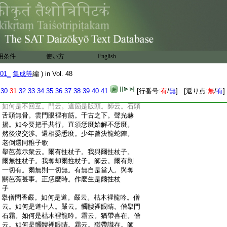
:
鶴出銀籠。還知麼。脱身一色無遺影。不坐同
:
風落大功
:
擧白水垂語云。眼裏著砂不得。耳裏著水不
:
得。僧便問。如何是眼裏著砂不得。水云。應眞
:
無比。僧云。如何是耳裏著水不得。水云。白淨
:
無垢。師云。白水老子。可謂大而無外。小而無
用条件
使い方
English
:
内。具足千變萬化。祇箇赤手空身。不受一滴
:
一塵。直是滿眼滿耳。還見麼。立足無閑地。知
01_
集成等
編 ) in Vol. 48
:
心有幾人
:
擧石頭參同契云。回互不回互。僧問雲門。如
30
31
32
33
34
35
36
37
38
39
40
41
[行番号:
有
/
無
] [返り点:
無
/
有
]
:
何是回互。門指版頭云。不可喚作版頭僧云。
:
如何是不回互。門云。這箇是版頭。師云。石頭
:
舌頭無骨。雲門眼裡有筋。千古之下。聲光赫
:
揚。如今要把手共行。直須恁麼始解不恁麼。
:
然後沒交渉。還相委悉麼。少年曾決龍蛇陣。
:
老倒還同稚子歌
:
擧芭蕉示衆云。爾有拄杖子。我與爾拄杖子。
:
爾無拄杖子。我奪却爾拄杖子。師云。爾有則
:
一切有。爾無則一切無。有無自是當人。與奪
:
關芭蕉甚事。正恁麼時。作麼生是爾拄杖
:
子
:
擧僧問香嚴。如何是道。嚴云。枯木裡龍吟。僧
:
云。如何是道中人。嚴云。髑髏裡眼睛。僧擧門
:
石霜。如何是枯木裡龍吟。霜云。猶帶喜在。僧
:
云。如何是髑髏裡眼睛。霜云。猶帶識在。師