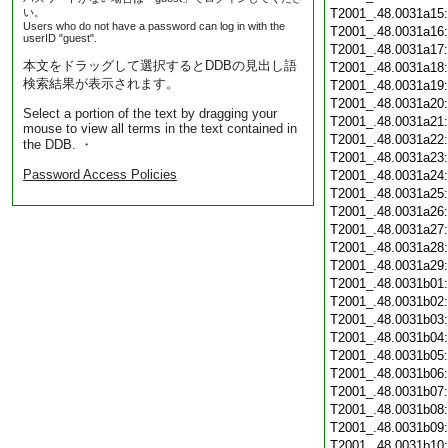
い。
T2001_.48.0031a15
Users who do not have a password can log in with the
T2001_.48.0031a16
userID "guest".
T2001_.48.0031a17
本文をドラッグして選択するとDDBの見出し語
T2001_.48.0031a18
検索結果が表示されます。
T2001_.48.0031a19
T2001_.48.0031a20
Select a portion of the text by dragging your
T2001_.48.0031a21
mouse to view all terms in the text contained in
T2001_.48.0031a22
the DDB. ・
T2001_.48.0031a23
Password Access Policies
T2001_.48.0031a24
T2001_.48.0031a25
T2001_.48.0031a26
T2001_.48.0031a27
T2001_.48.0031a28
T2001_.48.0031a29
T2001_.48.0031b01
T2001_.48.0031b02
T2001_.48.0031b03
T2001_.48.0031b04
T2001_.48.0031b05
T2001_.48.0031b06
T2001_.48.0031b07
T2001_.48.0031b08
T2001_.48.0031b09
T2001_.48.0031b10