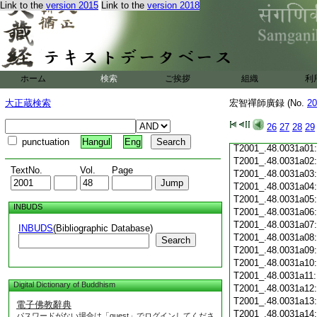
Link to the
version 2015
Link to the
version 2018
T2001_.48.0030c19
T2001_.48.0030c20
T2001_.48.0030c21
T2001_.48.0030c22
T2001_.48.0030c23
T2001_.48.0030c24
ホーム
検索
ご挨拶
組織
利
T2001_.48.0030c25
T2001_.48.0030c26
大正蔵検索
宏智禪師廣録 (No.
20
T2001_.48.0030c27
T2001_.48.0030c28
26
27
28
29
T2001_.48.0030c29
punctuation
Hangul
Eng
T2001_.48.0031a01
T2001_.48.0031a02
TextNo.
Vol.
Page
T2001_.48.0031a03
T2001_.48.0031a04
T2001_.48.0031a05
INBUDS
T2001_.48.0031a06
T2001_.48.0031a07
INBUDS
(Bibliographic Database)
T2001_.48.0031a08
Search
T2001_.48.0031a09
T2001_.48.0031a10
T2001_.48.0031a11
Digital Dictionary of Buddhism
T2001_.48.0031a12
T2001_.48.0031a13
電子佛教辭典
T2001_.48.0031a14
パスワードがない場合は「guest」でログインしてくださ