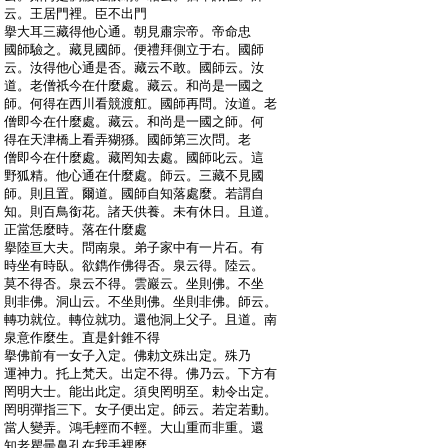
:
云。王居門裡。臣不出門
:
擧大耳三藏得他心通。朝見肅宗帝。帝命忠
:
國師驗之。藏見國師。便禮拜側立于右。國師
:
云。汝得他心通是否。藏云不敢。國師云。汝
:
道。老僧祇今在什麼處。藏云。和尚是一國之
:
師。何得在西川看競渡舡。國師再問。汝道。老
:
僧即今在什麼處。藏云。和尚是一國之師。何
:
得在天津橋上看弄猢猻。國師第三次問。老
:
僧即今在什麼處。藏罔知去處。國師叱云。這
:
野狐精。他心通在什麼處。師云。三藏不見國
:
師。則且置。爾道。國師自知落處麼。若謂自
:
知。則百鳥銜花。諸天供養。未有休日。且道。
:
正當恁麼時。落在什麼處
:
擧陸亘大夫。問南泉。弟子家中有一片石。有
:
時坐有時臥。欲鐫作佛得否。泉云得。陸云。
:
莫不得否。泉云不得。雲巖云。坐則佛。不坐
:
則非佛。洞山云。不坐則佛。坐則非佛。師云。
:
轉功就位。轉位就功。還他洞上父子。且道。南
:
泉意作麼生。直是針錐不得
:
擧佛前有一女子入定。佛勅文殊出定。殊乃
:
運神力。托上梵天。出定不得。佛乃云。下方有
:
罔明大士。能出此定。須臾罔明至。勅令出定。
:
罔明彈指三下。女子便出定。師云。若定若動。
:
當人變弄。鴻毛輕而不輕。大山重而非重。還
:
知老瞿曇鼻孔在我手裡麼