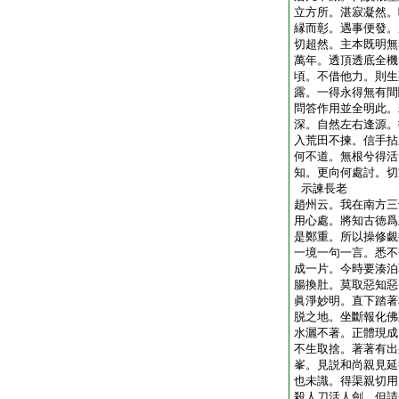
立方所。湛寂凝然。
縁而彰。遇事便發。
切超然。主本既明無
萬年。透頂透底全機
頃。不借他力。則生
露。一得永得無有間
問答作用並全明此。
深。自然左右逢源。
入荒田不揀。信手拈
何不道。無根兮得活
知。更向何處討。切
示諫長老
趙州云。我在南方三
用心處。將知古徳爲
是鄭重。所以操修覷
一境一句一言。悉不
成一片。今時要湊泊
腸換肚。莫取惡知惡
眞淨妙明。直下踏著
脱之地。坐斷報化佛
水灑不著。正體現成
不生取捨。著著有出
峯。見説和尚親見延
也未識。得渠親切用
殺人刀活人劍。但請