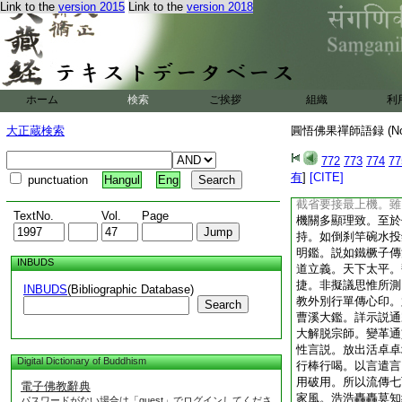
Link to the
version 2015
Link to the
version 2018
勢意氣卒難調伏。而
千緒。除非自己直下
定休歇之場。尤能放
觀一切法如夢幻泡空
遣將去。即與維摩詰
楊内翰諸在家勝士。
ホーム
検索
ご挨拶
組織
利
轉化未悟。同入無爲
南閻浮提。打一遭不
大正蔵検索
圓悟佛果禪師語録 (N
示隆知藏
有祖已來。唯務單傳
772
773
774
77
露布列窠窟鈍置人。
有
]
[CITE]
punctuation
Hangul
Eng
對機設教。立世垂範
截省要接最上機。雖
TextNo.
Vol.
Page
機關多顯理致。至於
持。如倒刹竿碗水投
明鑑。説如鐵橛子傳
INBUDS
道立義。天下太平。
捷。非擬議思惟所測
INBUDS
(Bibliographic Database)
教外別行單傳心印。
Search
曹溪大鑑。詳示説通
大解脱宗師。變革通
性言説。放出活卓卓
Digital Dictionary of Buddhism
行棒行喝。以言遣言
用破用。所以流傳七
電子佛教辭典
家風。浩浩轟轟莫知
パスワードがない場合は「guest」でログインしてくださ