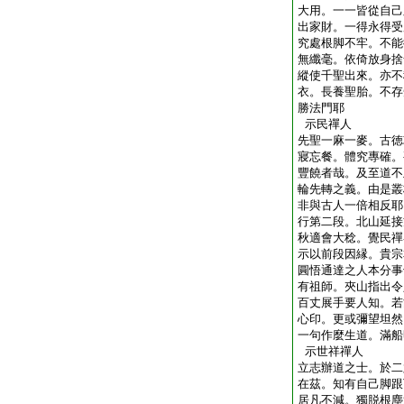
大用。一一皆從自己
出家財。一得永得受
究處根脚不牢。不能
無纖毫。依倚放身捨
縱使千聖出來。亦不
衣。長養聖胎。不存
勝法門耶
示民禪人
先聖一麻一麥。古徳
寢忘餐。體究專確。
豐饒者哉。及至道不
輪先轉之義。由是叢
非與古人一倍相反耶
行第二段。北山延接
秋適會大稔。覺民禪
示以前段因縁。貴宗
圓悟通達之人本分事
有祖師。夾山指出令
百丈展手要人知。若
心印。更或彌望坦然
一句作麼生道。滿船
示世祥禪人
立志辦道之士。於二
在茲。知有自己脚跟
居凡不減。獨脱根塵