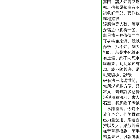
黨曰。諸人知處良遂
知。信知渠知處有不
謂眞師子兒。要作他
頭地始得
達磨遊梁入魏。落草
深雪之中覓得一箇。
却只禮三拜依位而立
守株待兔之流。競以
深致。殊不知。劍去
祖師。若是本色眞正
有生涯。終不向死水
家基業。到此須知有
惠。終不師其迹。是
劫繋驢橛。誠哉
破有法王出現世間。
知所説皆爲方便。只
我見。若無許多惡覺
況説種種法耶。古人
石室。折脚鐺子煮飯
世永謝塵寰。今時不
迹守本分。作箇骨律
己力量受用。消遣舊
推以及人。結般若縁
如荒草裏撥剔一箇半
轉益未求。以報佛祖