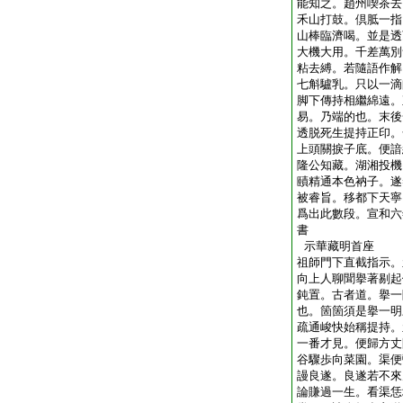
能知之。趙州喫茶去
禾山打鼓。倶胝一指
山棒臨濟喝。並是透
大機大用。千差萬別
粘去縛。若隨語作解
七斛驢乳。只以一滴
脚下傳持相繼綿遠。
易。乃端的也。末後
透脱死生提持正印。
上頭關捩子底。便諳
隆公知藏。湖湘投機
賾精通本色衲子。遂
被睿旨。移都下天寧
爲出此數段。宣和六
書
示華藏明首座
祖師門下直截指示。
向上人聊聞擧著剔起
鈍置。古者道。擧一
也。箇箇須是擧一明
疏通峻快始稱提持。
一番才見。便歸方丈
谷驟歩向菜園。渠便
謾良遂。良遂若不來
論賺過一生。看渠恁