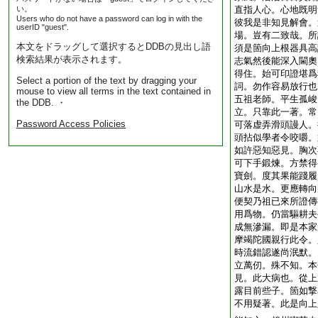
い。
直指人心。心地既明
Users who do not have a password can log in with the
彼我是非知見解會。
userID "guest".
場。豈有二致哉。所
本文をドラッグして選択するとDDBの見出し語
須是箇向上根器具高
検索結果が表示されます。
志氣然後能深入閫奧
得住。始可印證堪爲
Select a portion of the text by dragging your
詞。勿作容易放行也
mouse to view all terms in the text contained in
五祖老師。平生孤峻
the DDB. ・
立。只靠此一著。常
Password Access Policies
可落虚弄滑頭謾人。
頭拈似學者令咬嚼。
如許惡知惡見。胸次
可下手鍛煉。方禁得
寶劍。度其果能踐履
山水是水。更應轉向
便契乃祖已來所證傳
用爲物。仍當驅耕夫
成無滲漏。即是本家
摩竭陀國親行此令。
時流錯認遂尚泯默。
立萬仞。殊不知。本
見。此大病也。從上
露目前些子。箇如撃
不用疑著。此是向上