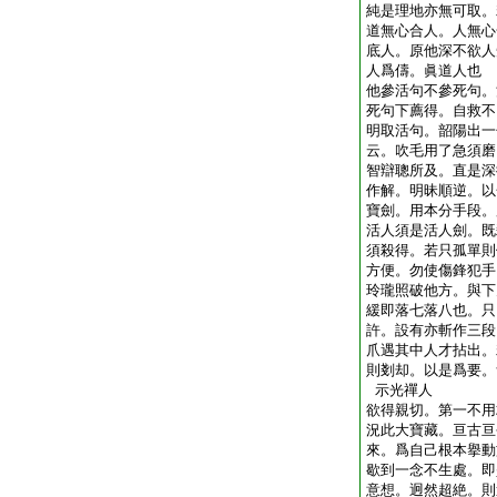
純是理地亦無可取。
道無心合人。人無心
底人。原他深不欲人
人爲儔。眞道人也
他參活句不參死句。
死句下薦得。自救不
明取活句。韶陽出一
云。吹毛用了急須磨
智辯聰所及。直是深
作解。明昧順逆。以
寶劍。用本分手段。
活人須是活人劍。既
須殺得。若只孤單則
方便。勿使傷鋒犯手
玲瓏照破他方。與下
緩即落七落八也。只
許。設有亦斬作三段
爪遇其中人才拈出。
則剗却。以是爲要。
示光禪人
欲得親切。第一不用
況此大寶藏。亘古亘
來。爲自己根本擧動
歇到一念不生處。即
意想。迥然超絶。則