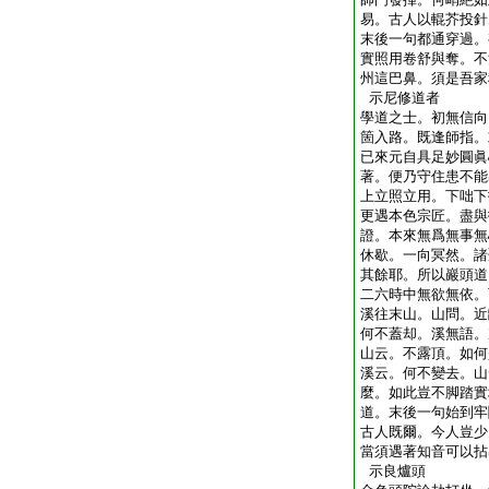
易。古人以輥芥投針
末後一句都通穿過。
實照用卷舒與奪。不
州這巴鼻。須是吾家
示尼修道者
學道之士。初無信向
箇入路。既逢師指。
已來元自具足妙圓眞
著。便乃守住患不能
上立照立用。下咄下
更遇本色宗匠。盡與
證。本來無爲無事無
休歇。一向冥然。諸
其餘耶。所以巖頭道
二六時中無欲無依。
溪往末山。山問。近
何不蓋却。溪無語。
山云。不露頂。如何
溪云。何不變去。山
麼。如此豈不脚踏實
道。末後一句始到牢
古人既爾。今人豈少
當須遇著知音可以拈
示良爐頭