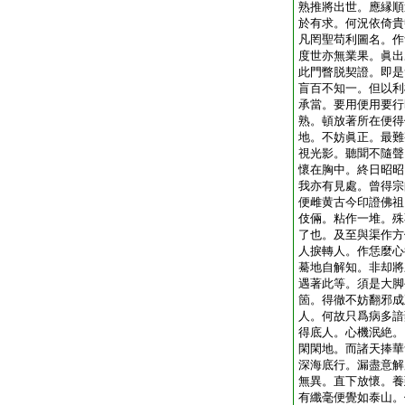
熟推將出世。應縁順
於有求。何況依倚貴
凡罔聖苟利圖名。作
度世亦無業果。眞出
此門瞥脱契證。即是
盲百不知一。但以利
承當。要用便用要行
熟。頓放著所在便得
地。不妨眞正。最難
視光影。聽聞不隨聲
懷在胸中。終日昭昭
我亦有見處。曾得宗
便雌黄古今印證佛祖
伎倆。粘作一堆。殊
了也。及至與渠作方
人捩轉人。作恁麼心
驀地自解知。非却將
遇著此等。須是大脚
箇。得徹不妨翻邪成
人。何故只爲病多諳
得底人。心機泯絶。
閑閑地。而諸天捧華
深海底行。漏盡意解
無異。直下放懷。養
有纖毫便覺如泰山。