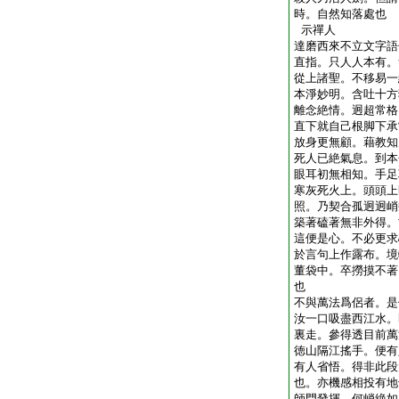
時。自然知落處也
示禪人
達磨西來不立文字語
直指。只人人本有。
從上諸聖。不移易一
本淨妙明。含吐十方
離念絶情。迥超常格
直下就自己根脚下承
放身更無顧。藉教知
死人已絶氣息。到本
眼耳初無相知。手足
寒灰死火上。頭頭上
照。乃契合孤迥迥峭
築著磕著無非外得。
這便是心。不必更求
於言句上作露布。境
董袋中。卒撈摸不著
也
不與萬法爲侶者。是
汝一口吸盡西江水。
裏走。參得透目前萬
徳山隔江搖手。便有
有人省悟。得非此段
也。亦機感相投有地
師門發揮。何峭絶如