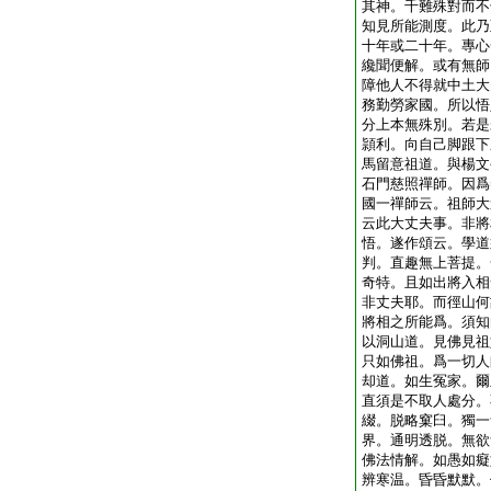
其神。千難殊對而不
知見所能測度。此乃
十年或二十年。專心
纔聞便解。或有無師
障他人不得就中土大
務勤勞家國。所以悟
分上本無殊別。若是
頴利。向自己脚跟下
馬留意祖道。與楊文
石門慈照禪師。因爲
國一禪師云。祖師大
云此大丈夫事。非將
悟。遂作頌云。學道
判。直趣無上菩提。
奇特。且如出將入相
非丈夫耶。而徑山何
將相之所能爲。須知
以洞山道。見佛見祖
只如佛祖。爲一切人
却道。如生冤家。爾
直須是不取人處分。
綴。脱略窠臼。獨一
界。通明透脱。無欲
佛法情解。如愚如癡
辨寒温。昏昏默默。