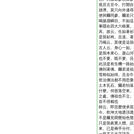
底亘古亘今。打開自
拯濟。莫只向外邊尋
便與爾同參。爾若只
喝揚眉瞬目。不如這
事隱在四大六根裏。
具。故云。生如著衫
是箇衫袴。且道。著
乃喝云。莫便是這箇
古人云。身心一如。
是箇本來心。盡山河
也不要。既不要。且
此須是有生機一路始
佛則著佛。爾若道祖
雪相似始得。且去巾
世法佛法都不用思量
土木瓦石。爾若怕落
什麼。何曾落空來。
之處。佛祖也不立。
豈不徑截也
師云。即恁麼便承當
今。乾坤大地透頂透
不是爾見聞覺知色聲
只是箇眞實人體。説
來。已是兩手分付。
一路不立文字語言。