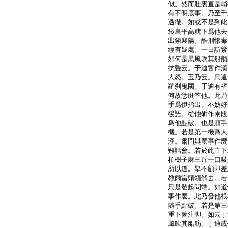
似。然而肚裏直是峭
有不明底事。乃至千
透徹。如或不是到此
袋裏平高就下爲他去
出鎭襄陽。酷刑慘毒
經有疑處。一日訪紫
如何是黒風吹其船舫
抗聲云。于迪客作漢
大怒。玉乃云。只這
羅刹鬼國。于迪有省
何故恁麼答他。此乃
手爲伊指出。不妨好
後語。從他斫作兩段
爲他點破。也是順手
機。若是第一機爲人
漢。爾問與麼事作麼
難話會。若於此直下
柏樹子麻三斤一口吸
所以道。擧不顧即差
教爾當頭領解去。若
只是發起問端。如道
事作麼。此乃發他根
隨手點破。若是第三
重下箇注脚。如云于
風吹其船舫。于迪或