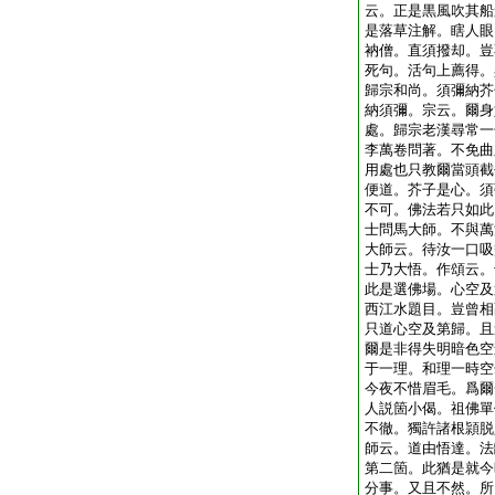
云。正是黒風吹其船
是落草注解。瞎人眼
衲僧。直須撥却。豈
死句。活句上薦得。
歸宗和尚。須彌納芥
納須彌。宗云。爾身
處。歸宗老漢尋常一
李萬卷問著。不免曲
用處也只教爾當頭截
便道。芥子是心。須
不可。佛法若只如此
士問馬大師。不與萬
大師云。待汝一口吸
士乃大悟。作頌云。
此是選佛場。心空及
西江水題目。豈曾相
只道心空及第歸。且
爾是非得失明暗色空
于一理。和理一時空
今夜不惜眉毛。爲爾
人説箇小偈。祖佛單
不徹。獨許諸根頴脱
師云。道由悟達。法
第二箇。此猶是就今
分事。又且不然。所