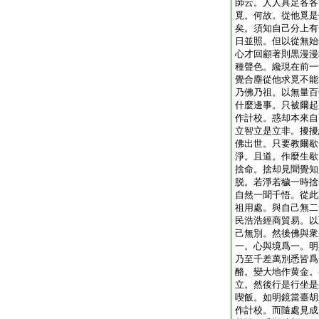
師云。人人具足各各
覓。何故。從他覓是
矣。須知自己分上有
日並照。但以從無始
心才回顧著則黒漫漫
種聲色。纔現在前一
覺合塵從他求覓不能
乃佛乃祖。以無量百
什麼邊事。只被爾起
作計校。惑却本來自
立智立是立非。擾擾
佛出世。只要教爾歇
淨。且道。作麼生歇
捨命。捨却見聞覺知
脱。若淨若穢一時捨
自然一聞千悟。從此
祖用處。與自己無二
民浩浩經商貿易。以
己無別。然後佛與衆
一。心與境爲一。明
乃至千差萬別悉皆爲
酪。變大地作黄金。
立。然後行是行坐是
喫飯。如明鏡當臺胡
作計校。而隨處見成