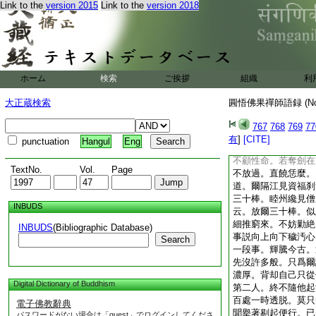
Link to the
version 2015
Link to the
version 2018
喫金山手中棒。忽有
龍得水。似虎靠山。
身是舌也。説他不及
若不藍田射石虎。幾
師云。欲得親切。第
爾道。壁立萬仞。依
ホーム
検索
ご挨拶
組織
利
近傍處。雖然如是。
就錯。於第二頭説葛
大正蔵検索
圓悟佛果禪師語録 (N
當門按一口劍相似。
敢近傍。若近著則喪
767
768
769
77
是大丈夫漢。須是不
有
]
[CITE]
punctuation
Hangul
Eng
始得。所以道。不入
不顧性命。若奪劍在
TextNo.
Vol.
Page
不放過。直饒恁麼。
道。爾隔江見資福刹
三十棒。睦州纔見僧
INBUDS
云。放爾三十棒。似
細推窮來。不妨勦絶
INBUDS
(Bibliographic Database)
事説向上向下穢汚心
Search
一段事。輝騰今古。
先沒許多般。只爲爾
濃厚。背却自己只從
Digital Dictionary of Buddhism
第二人。終不隨他起
百處一時透脱。莫只
電子佛教辭典
聞擧著剔起便行。已
パスワードがない場合は「guest」でログインしてくださ