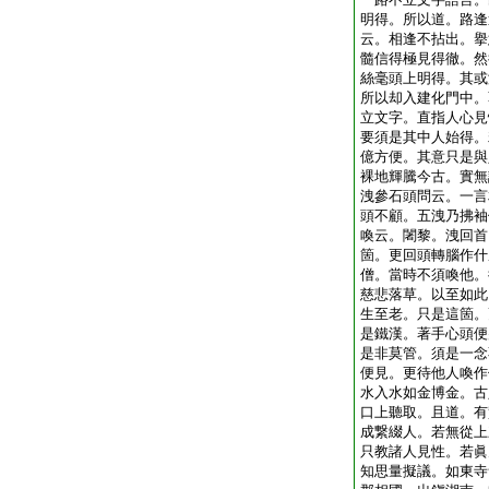
明得。所以道。路逢
云。相逢不拈出。擧
髓信得極見得徹。然
絲毫頭上明得。其或
所以却入建化門中。
立文字。直指人心見
要須是其中人始得。
億方便。其意只是與
裸地輝騰今古。實無
洩參石頭問云。一言
頭不顧。五洩乃拂袖
喚云。闍黎。洩回首
箇。更回頭轉腦作什
僧。當時不須喚他。
慈悲落草。以至如此
生至老。只是這箇。
是鐵漢。著手心頭便
是非莫管。須是一念
便見。更待他人喚作
水入水如金博金。古
口上聽取。且道。有
成繋綴人。若無從上
只教諸人見性。若眞
知思量擬議。如東寺