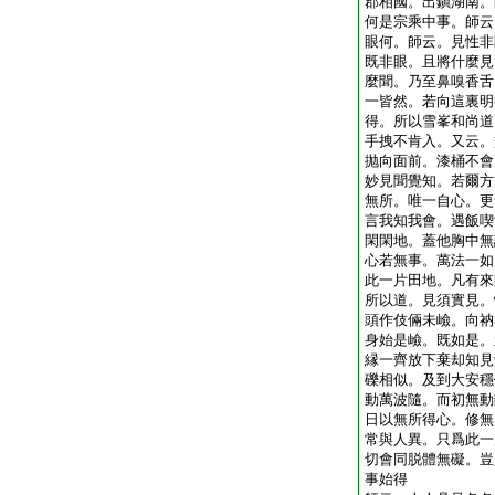
郡相國。出鎭湖南。
何是宗乘中事。師云
眼何。師云。見性非
既非眼。且將什麼見
麼聞。乃至鼻嗅香舌
一皆然。若向這裏明
得。所以雪峯和尚道
手拽不肯入。又云。
抛向面前。漆桶不會
妙見聞覺知。若爾方
無所。唯一自心。更
言我知我會。遇飯喫
閑閑地。蓋他胸中無
心若無事。萬法一如
此一片田地。凡有來
所以道。見須實見。
頭作伎倆未嶮。向衲
身始是嶮。既如是。
縁一齊放下棄却知見
礫相似。及到大安穩
動萬波隨。而初無動
日以無所得心。修無
常與人異。只爲此一
切會同脱體無礙。豈
事始得