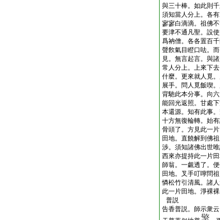
與三十棒。如此則千
須知當人分上。各有
寥寥白滴滴。祖佛不
要津不通凡聖。設使
爲衲僧。各各置百千
聲飮氣目瞪口呿。而
見。無言起言。與諸
常人分上。上來下去
什麼。更來就人覓。
展手。問人覓飯喫。
背馳此本分事。向六
能回光返照。甘處下
本還源。知有此事。
十方無復輪轉。始有
骨頭了。方見此一片
田地。直饒解到佛祖
渉。須知諸佛出世唯
西來亦提持此一片田
師翁。一覷透了。便
田地。叉手叮嚀問祖
憐松竹引清風。諸人
此一片田地。淨裸裸
普説
告香普説。師示衆云