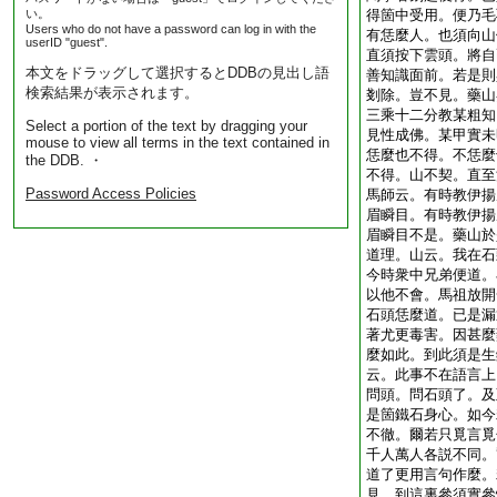
い。
得箇中受用。便乃毛
Users who do not have a password can log in with the
有恁麼人。也須向山
userID "guest".
直須按下雲頭。將自
本文をドラッグして選択するとDDBの見出し語
善知識面前。若是則
検索結果が表示されます。
剗除。豈不見。藥山
三乘十二分教某粗知
Select a portion of the text by dragging your
見性成佛。某甲實未
mouse to view all terms in the text contained in
恁麼也不得。不恁麼
the DDB. ・
不得。山不契。直至
Password Access Policies
馬師云。有時教伊揚
眉瞬目。有時教伊揚
眉瞬目不是。藥山於
道理。山云。我在石
今時衆中兄弟便道。
以他不會。馬祖放開
石頭恁麼道。已是漏
著尤更毒害。因甚麼
麼如此。到此須是生
云。此事不在語言上
問頭。問石頭了。及
是箇鐵石身心。如今
不徹。爾若只覓言覓
千人萬人各説不同。
道了更用言句作麼。
見。到這裏參須實參