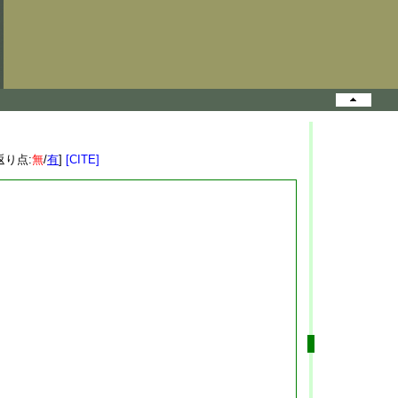
返り点:
無
/
有
]
[CITE]