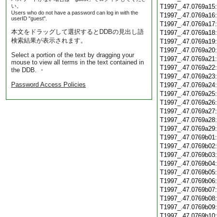
い。
T1997_.47.0769a15
Users who do not have a password can log in with the
T1997_.47.0769a16
userID "guest".
T1997_.47.0769a17
本文をドラッグして選択するとDDBの見出し語
T1997_.47.0769a18
検索結果が表示されます。
T1997_.47.0769a19
T1997_.47.0769a20
Select a portion of the text by dragging your
T1997_.47.0769a21
mouse to view all terms in the text contained in
T1997_.47.0769a22
the DDB. ・
T1997_.47.0769a23
Password Access Policies
T1997_.47.0769a24
T1997_.47.0769a25
T1997_.47.0769a26
T1997_.47.0769a27
T1997_.47.0769a28
T1997_.47.0769a29
T1997_.47.0769b01
T1997_.47.0769b02
T1997_.47.0769b03
T1997_.47.0769b04
T1997_.47.0769b05
T1997_.47.0769b06
T1997_.47.0769b07
T1997_.47.0769b08
T1997_.47.0769b09
T1997_.47.0769b10