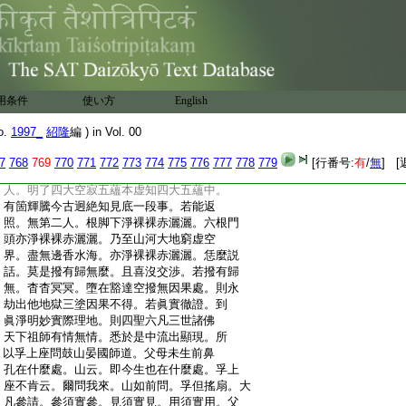
:
折汝腰。師云。大衆。保壽和尚用金剛王寶劍。
:
一切逆順得失長短是非。無邊境界不消一
:
瞥。這僧見機而作。當時禮拜。爲什麼却道不
:
動著子細檢點。大似龍頭蛇尾。山僧即不然。
:
或有人問。萬境來侵時如何。亦對他道。莫管
:
他。這僧或若便禮拜。只向他道。伶利衲僧。一
用条件
使い方
English
:
撥便轉
:
師云。父母未生已前。淨裸裸赤灑灑。不立一
o.
1997_
紹隆
編 ) in Vol. 00
:
絲毫。及乎投胎既生之後。亦淨裸裸赤灑灑。
:
不立一絲毫。然生於世。墮於四大五蘊中。多
7
768
769
770
771
772
773
774
775
776
777
778
779
[行番号:
有
/
無
] [
:
是情生翳障。以身爲礙。迷却自心。若是明眼
:
人。明了四大空寂五蘊本虚知四大五蘊中。
:
有箇輝騰今古迥絶知見底一段事。若能返
:
照。無第二人。根脚下淨裸裸赤灑灑。六根門
:
頭亦淨裸裸赤灑灑。乃至山河大地窮虚空
:
界。盡無邊香水海。亦淨裸裸赤灑灑。恁麼説
:
話。莫是撥有歸無麼。且喜沒交渉。若撥有歸
:
無。杳杳冥冥。墮在豁達空撥無因果處。則永
:
劫出他地獄三塗因果不得。若眞實徹證。到
:
眞淨明妙實際理地。則四聖六凡三世諸佛
:
天下祖師有情無情。悉於是中流出顯現。所
:
以孚上座問鼓山晏國師道。父母未生前鼻
:
孔在什麼處。山云。即今生也在什麼處。孚上
:
座不肯云。爾問我來。山如前問。孚但搖扇。大
:
凡參請。參須實參。見須實見。用須實用。父