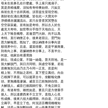
:
母未生前鼻孔在什麼處。孚上座只搖扇子。
:
莫是弄精魂麼。須知有奇特事始得。只如文
:
殊初生見十吉祥異相。須菩提生室現空相。
:
善財初生涌出萬寶藏。皆在此一大寶光中
:
淨裸裸赤灑灑流出。若只在杳杳冥冥墮在
:
空空寂寂處。豈有如是奇特。所以古人於生
:
處見大奇特。如世尊分手指于天地自云。天
:
上天下唯吾獨尊。若逢雲門大師。尚不以爲
:
奇特。直行衲僧正令。後來老宿云。雲門知
:
恩方解報恩。既知了。便以衲僧本分事向逆
:
順境界中行。且道。還當得麼。若是平展商量。
:
則有向上事。若據衲僧本分事上。不直半分。
:
何故。他家自有通霄路
:
師云。現成公案。不隔一絲毫。普天匝地。是一
:
箇大解脱門。與日月同明。與虚空等量。若祖
:
若佛無別元由乃古乃今同一正見。若是利
:
根上智。不用如之若何。直下壁立萬仞。向自
:
己根脚下承當。可以籠罩古今。坐斷報化佛
:
頭。更無纖毫滲漏。威音王已前無師自悟。是
:
大解脱人。威音已後因師打發。不免立師立
:
資。有迷有悟。雖然如是。要且只是方便垂手
:
接人。所以達磨西來不立文字。直指人心見
:
性成佛。後來六祖大鑑禪師。尚自道。只這不
:
立兩字。早是立了也。何況語言機境種種知
:
解。須是一筆句斷始得。此一件事直饒三世