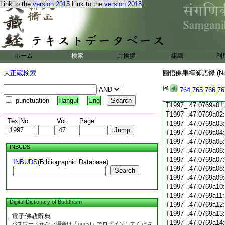
Link to the
version 2015
Link to the
version 2018
T1997_.47.0768c19
T1997_.47.0768c20
T1997_.47.0768c21
T1997_.47.0768c22
T1997_.47.0768c23
T1997_.47.0768c24
ホーム
検索
ご挨拶
組織
利
T1997_.47.0768c25
T1997_.47.0768c26
大正蔵検索
圓悟佛果禪師語録 (N
T1997_.47.0768c27
T1997_.47.0768c28
764
765
766
76
T1997_.47.0768c29
punctuation
Hangul
Eng
T1997_.47.0769a01
T1997_.47.0769a02
TextNo.
Vol.
Page
T1997_.47.0769a03
T1997_.47.0769a04
T1997_.47.0769a05
INBUDS
T1997_.47.0769a06
T1997_.47.0769a07
INBUDS
(Bibliographic Database)
T1997_.47.0769a08
Search
T1997_.47.0769a09
T1997_.47.0769a10
T1997_.47.0769a11
Digital Dictionary of Buddhism
T1997_.47.0769a12
T1997_.47.0769a13
電子佛教辭典
T1997_.47.0769a14
パスワードがない場合は「guest」でログインしてくださ