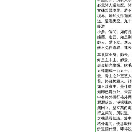
必竟諸人還知麼。諸
文殊普賢境界。若不
境界。離却文殊迦葉
道。還委悉麼。九十
優游
小參。僧問。如何是
纖塵。進云。如是則
師云。階下立。進云
僧不免自道取。進云
草裏露全身。師云。
何是主中主。師云。
裏金槌光燦爛。吹毛
五棒翻成一百五十。
云。青山之外更愁人
貧。路貧愁殺人。師
如不渉賓主。是什麼
知歸已爲分外。未言
中有格外機行格外用
灑灑落落。淨裸裸絶
無回互。壁立萬仞處
壁立萬仞。所以道。
之機爲尋知識。於中
格外趣向。便恁麼權
伊道箇什麼。即得説