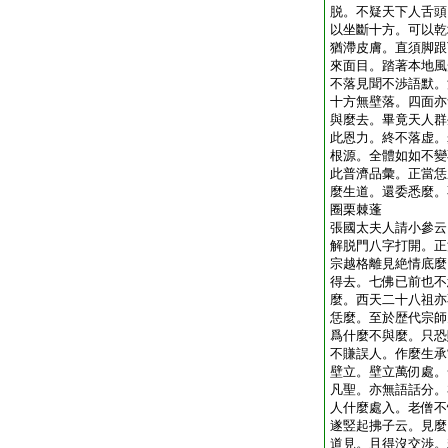
脱。不疑天下人舌頭
以坐斷十方。可以乾
猶滯皮膚。直須脚跟
來面目。踏著本地風
不落見聞不渉語默。
十方無壁落。四面亦
與麼去。畢竟天人群
此恩力。終不落虚。
根源。全體如如不變
此普濟品彙。正當恁
麼生道。還委悉麼。
圈栗棘蓬
張國太夫人請小參云
解脱門八字打開。正
宗越格離見絶情底麼
得去。七佛已前也不
麼。西天二十八祖亦
恁麼。至於歴代宗師
爲什麼不與麼。只恐
不賺誤人。作麼生承
壁立。壁立萬仞處。
凡聖。亦無語話分。
人什麼處入。老僧不
遂竪起拂子云。見麼
道見。且得沒交渉。