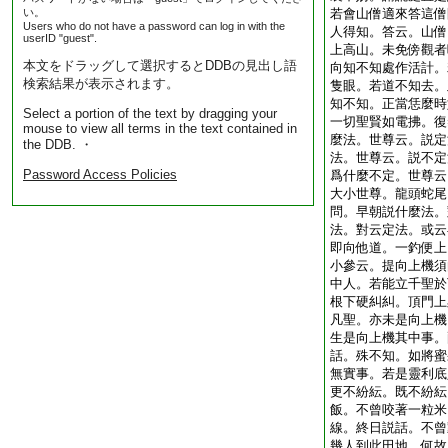
い。
若會山僧適來答這僧
Users who do not have a password can log in with the
人得知。答云。山僧
userID "guest".
上高山。未免傍觀者
本文をドラッグして選択するとDDBの見出し語
向知不知處作活計。
検索結果が表示されます。
隻眼。若道不知去。
知不知。正當恁麼時
Select a portion of the text by dragging your
一切聖賢如電拂。復
mouse to view all terms in the text contained in
麼法。世尊云。説定
the DDB. ・
法。世尊云。説不定
Password Access Policies
爲什麼不定。世尊云
大小世尊。龍頭蛇尾
問。早朝説什麼法。
法。對云定法。或云
即向他道。一釣便上
小參云。提向上機須
中人。若能立千聖於
根下硬糾糾。頂門上
凡聖。亦未是向上機
生是向上機其中事。
話。殊不知。如將蜜
無實事。若是靈利底
更不紛紜。既不紛紜
飯。不曾咬著一粒米
線。終日説話。不曾
幾人到此田地。何故