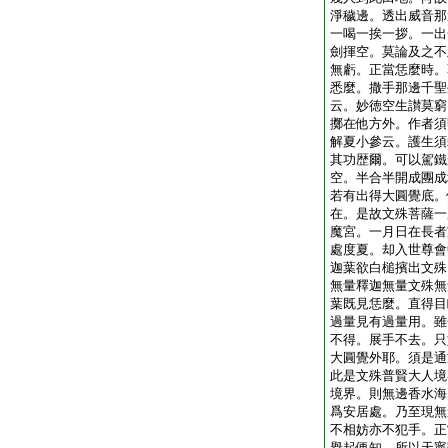
淨穢邊。透出威音那
一喝一挨一拶。一出
劍揮空。莫論及之不
無虧。正當恁麼時。
悉麼。撒手那邊千聖
云。妙徳空生讃莫窮
擲在他方外。作者須
解夏小參云。護生須
其功歴爾。可以駕鐵
空。半合半開成團成
若有出得大圓覺底。
在。是故文殊菩薩一
魔宮。一月日在長者
處度夏。却入世尊會
迦葉欲白槌擯出文殊
無量釋迦無量文殊無
葉既見恁麼。直得目
過量見有過量用。雖
不得。展手不去。只
大圓覺外耶。須是通
此是文殊普賢大人境
境界。則無邊香水海
爲安居處。乃至現無
不相妨亦不犯手。正
擧起便知。所以天寧