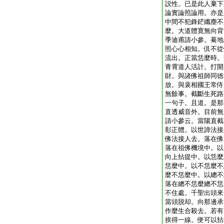
説性。已是此人棄下
論實論照論用。亦是
中間不犯鋒鋩纖塵不
麼。大道體寛無向背
季迪甫請小參。驀地
照心心相知。倶不從
流出。正當恁麼時。
青霄道人活計。打開
財。與諸佛祖師同徳
放。與裴相國王常侍
無餘事。截斷生死路
一句子。且道。是那
直透威音外。目前無
請小參云。當陽直截
彰正體。以世諦法接
佛法接人去。落在佛
落在祖佛機境中。以
向上拈提中。以恁麼
恁麼中。以不恁麼不
麼不恁麼中。以總不
落在總不恁麼總不恁
不住處。千聖出頭來
當頭脱却。向那邊承
作麼生合殺去。若有
挨得一線。便可以拈