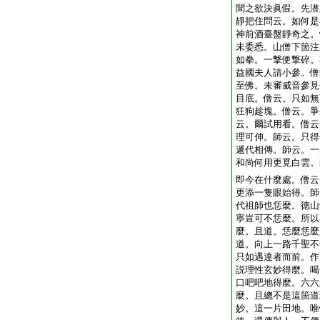
聞之欲決眞假。先潜
靜把住問云。如何是
神前酒臺盤靜奇之。
未委悉。山僧下箇注
如拳。一撃便撃碎。
益國夫人請小參。僧
至佛。未審威音參見
目底。僧云。只如無
狂狗趁塊。僧云。爭
云。爾試用看。僧云
理可伸。師云。只得
遞代相傳。師云。一
和尚何用更覓白雲。
即今在什麼處。僧云
更添一隻眼始得。師
代祖師也恁麼。徳山
寧豈可不恁麼。所以
麼。且道。恁麼恁麼
道。向上一路千聖不
只如遇達者而前。作
説理性玄妙得麼。喝
口吧吧地得麼。六六
麼。且總不是這箇道
妙。這一片田地。唯