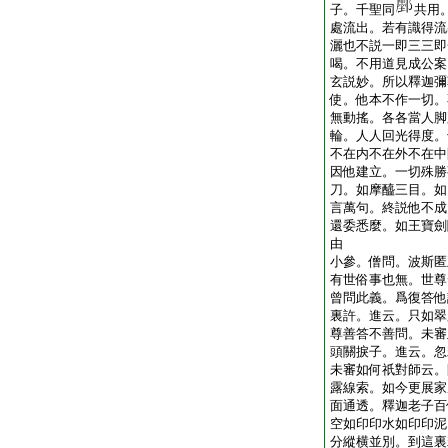
子。千聖同
共用
處流出。若有識得流
灑也不説一即三三即
喝。不用道見成公案
玄説妙。所以釋迦彌
使。他本不作一切。
無動搖。各各當人脚
輪。人人回光得度。
不在内不在外不在中
因他建立。一切殊勝
刀。如摩醯三目。如
言萬句。終説他不成
還委悉麼。如王寶劍
由
小參。僧問。波斯匿
有世俗事也無。世尊
曾問此義。爲復答他
裏許。進云。只如翠
尊善答不善問。未審
頭關捩子。進云。忽
未審如何祇對師云。
露線索。如今更展家
面通透。釋迦老子百
空如印印水如印印泥
分縱横並別。到這裏