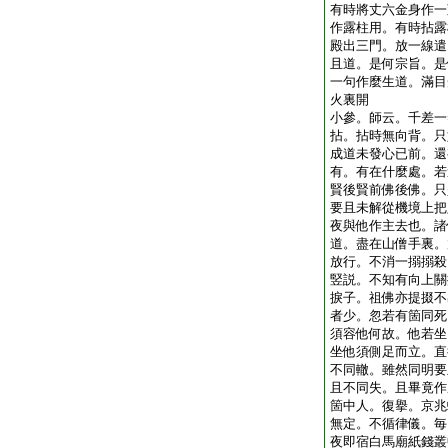
有時將丈六金身作一
作露柱用。有時拈露
殿出三門。放一線遣
且道。是何宗旨。是
一句作麼生道。滿目
火裏開
小參。師云。千差一
拈。拈時無向背。只
成道未發心已前。還
有。有在什麼處。若
賢後賢前佛後佛。只
要且未解從機境上把
夜與他作主去也。諸
道。盡在山僧手裏。
放行。不消一搦搦殺
竪説。不知有向上關
捩子。祖佛亦提掇不
者少。忽若有箇同死
須容他何故。他若坐
坐他須側足而立。直
不同轍。雖然同明要
且不同失。且畢竟作
箇中人。復擧。京兆
無定。不循律儀。毎
夜即宿白馬廟紙錢叢