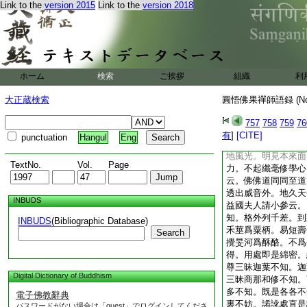
Link to the
version 2015
Link to the
version 2018
機。權實照用廓爾。
大千於方外。其實也
水是水。僧是僧俗是
無餘。其用也。喝似
權實照用。不落格外
當恁麼時如何湊泊。
ホーム
検索
ご挨拶
組織
利
忘。玄妙理遣。有恁
行。釋迦自釋迦。彌
大正蔵検索
圓悟佛果禪師語録 (N
財自善財。其或未能
得定作得主。却須於
757
758
759
76
頭上明物物上顯。無
有
]
[CITE]
punctuation
Hangul
Eng
得失。淨裸裸絶承當
地風光。明見本來面
TextNo.
Vol.
Page
力。不起纖毫修學心
云。佛佛道同同至道
透出威音外。地久天
INBUDS
益國夫人請小參云。
知。格外列千差。到
INBUDS
(Bibliographic Database)
禾莖爲粟柄。易短壽
Search
攪旻河爲酥酪。不爲
得。用處即是綿密。
尊三昧迦葉不知。迦
Digital Dictionary of Buddhism
三昧商那和修不知。
多不知。既是各各不
電子佛教辭典
裏不妨。誵訛處直是
パスワードがない場合は「guest」でログインしてくださ