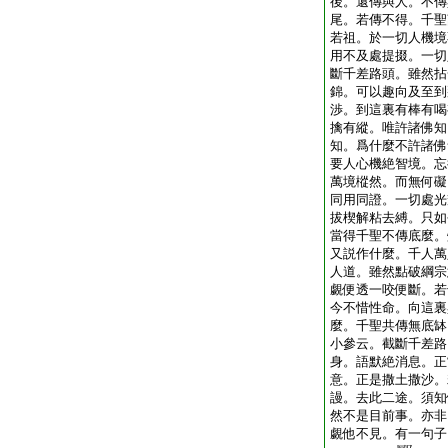
後。還傳與人。不傳
尾。若傳不得。千聖
若祖。於一切人機境
用不及處提掇。一切
斷千差路頭。雖然拈
錦。可以趣向及至到
渉。到這裏有棒有喝
擒有縱。唯許諸佛知
知。爲什麼不許諸佛
要人心機絶智境。忘
萬境樅然。而無何礙
同用同證。一切處光
拔楔解粘去縛。只如
當得千聖不傳底麼。
又説作什麼。千人萬
人道。雖然點破綱宗
覷便透一咬便斷。若
今不惜性命。向這裏
麼。千聖共傳無底缽
小參云。截斷千差路
身。語默絶消息。正
意。正是撒土撒沙。
謾。去此二途。須知
然不是目前事。亦非
覷他不見。有一句子