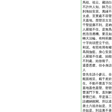
馬祖。祖云。藏頭白
不許外人知。師乃云
刹海始安居。萬縁不
太虚。至實處不容聲
天蓋地。歴歴亘古亘
千聖提撕不到。是衲
人羅籠不住。是無爲
然浩浩應機。要且如
轉大法輪。有時荊棘
十字街頭壁立千仞。
和泥。有照有用有權
爲我伽藍。身心安居
人羅籠不住處。始能
不到處。始放複子。
還委悉麼。但令身語
人
曾先生請小參云。全
覿面相呈。截千差於
生。不動不覺直下掜
蓋地蓋色蓋聲。密密
曹溪門下客。直到解
擧覺已前。早是落二
詮總納敗闕。所以道
唐土六祖亦如是。天
亦如是。到這裏不著