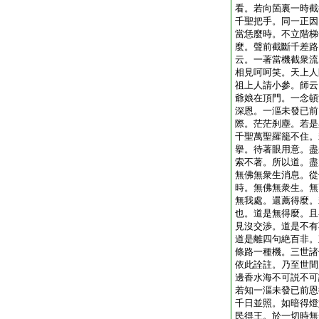
看。若向箇裏一時截
千聖把手。同一正因
當恁麼時。不立階梯
麼。聲前截斷千差路
云。一著當機截衆流
相見呵呵笑。天上人
祖上人請小參。師云
爺娘在頂門。一念頓
深恩。一漚未發已前
際。茫茫刹塵。若是
千聖萬聖羅籠不住。
擧。待著眼用意。盡
索不著。所以道。盡
無佛無衆生消息。從
時。無佛無衆生。無
無我處。還薦得麼。
也。道是無得麼。且
見沒交渉。道是不有
道是離四句絶百非。
條路一種機。三世諸
依此詮註。乃至世間
邊香水海不可説不可
若知一漚未發已前恩
千日並照。如暗得燈
民得王。於一切時無