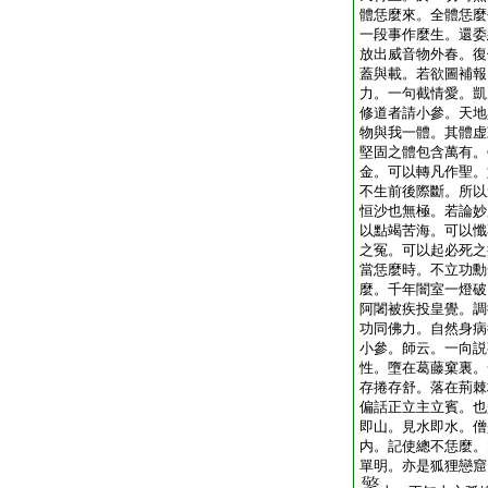
體恁麼來。全體恁麼
一段事作麼生。還委
放出威音物外春。復
蓋與載。若欲圖補報
力。一句截情愛。凱
修道者請小參。天地
物與我一體。其體虚
堅固之體包含萬有。
金。可以轉凡作聖。
不生前後際斷。所以
恒沙也無極。若論妙
以點竭苦海。可以懺
之冤。可以起必死之
當恁麼時。不立功勳
麼。千年闇室一燈破
阿闍被疾投皇覺。調
功同佛力。自然身病
小參。師云。一向説
性。墮在葛藤窠裏。
存捲存舒。落在荊棘
偏話正立主立賓。也
即山。見水即水。僧
内。記使總不恁麼。
單明。亦是狐狸戀窟