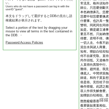
い。
常流見。格外須知作
Users who do not have a password can log in with the
師云。只恁麼坐斷天
userID "guest".
本色衲僧鼻孔。恁麼
本文をドラッグして選択するとDDBの見出し語
恁麼中却恁麼要擒虎
検索結果が表示されます。
什麼事。也許具一隻
雙明。同死同生同得
Select a portion of the text by dragging your
如是。猶是建立邊事
mouse to view all terms in the text contained in
要且不然。只如衲僧
the DDB. ・
得麼。若明不得。佛
Password Access Policies
一切人去。今夜不妨
泥合水與諸人商量。
知有。狸奴白牯却知
何不自家究取。直待
尚作頭抵。又道喚作
人直得向異類中行。
難得。趙州道。我見
佛底人。中間求箇無
師道。和尚子莫妄想
俗是俗。見拄杖子但
喚作燈籠。此謂之覿
容人作得失解會麼。
如狸奴白牯相似。直
憨憨癡癡瞢瞢
覩瞿曇如黄葉相似。