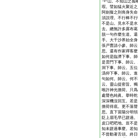
山。不知山之孤
瑕。譬如猛火聚近之
阿劍擬之則喪身失命
須説理。不行棒不行
不是山。見水不是水
去。總無許多露布葛
脱一句作麼生道。還
手。大千沙界始全身
張戸曹請小參。師云
思。還有作家禪客麼
如何是臨濟下事。師
是雲門下事。師云。
洞下事。師云。五位
潙仰下事。師云。進
句如何。師云。何不
云。靈山提密旨。獨
唯許神光擔荷。只爲
處聲色純眞。擧時乾
深深機沒回互。若是
擔荷得底。更不落聲
思。直下當陽分明領
貶上眉毛早已蹉過。
皮口吧吧地。豈不是
知未蹉過事麼。若知
不曾動著舌頭。終日