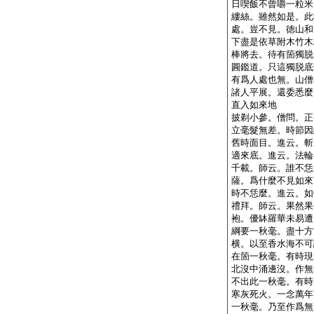
日喫飯不曾嚼一粒米
縷絲。雖然如是。此
處。豈不見。徳山和
下盡是依草附木竹木
棒將去。待有箇獨脱
圓鑑道。只這獨脱底
有爲人處也無。山僧
諸人平展。還委悉麼
直入如來地
披剃小參。僧問。正
立毫髮無差。時節因
舊時面目。進云。斬
適來底。進云。法輪
千載。師云。誰不恁
薩。爲什麼不見如來
時不恁麼。進云。如
禮拜。師云。果然果
袍。優缽羅華未易遭
綱要一秋毫。盡十方
横。以至香水海不可
在箇一秋毫。有時現
北沒中涌邊沒。作無
不出此一秋毫。有時
寒灰死火。一念萬年
一秋毫。乃至作爲無