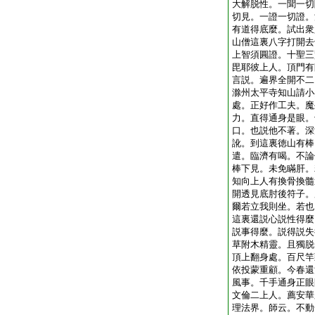
大解脱性。一聞一切
切見。一證一切證。
有道得底麼。試出衆
山僧這裏八字打開去
上智須圓證。十聖三
毘耶彼上人。頂門有
言説。遍界全開不二
滁州太平寺知山請小
處。正好作工夫。魔
力。直得通身是眼。
口。也説他不著。深
訛。到這裏徳山有棒
遣。臨濟有喝。不論
棒下見。未免瞞肝。
知向上人有換骨換髓
開透見底肘後符子。
爾若立我則坐。若也
這裏還説心説性得麼
説事得麼。説得説失
草附木精靈。且獨脱
頂上翻身處。百尺竿
依投蒙重顧。今春還
風事。千手通身正眼
文倫二上人。薦安華
理法界。師云。不動