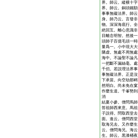
界。師云。縱横十字
界。師云。銅頭鐵額
事事無礙法界。師云
身。師乃云。言發非
物。深深海底行。全
絶回互。離心意識非
目離念明智。然後一
頭師子百億毛頭一時
量爲一。小中現大大
隣虚。無處不周無處
海中。不論聖不論凡
一把斷不漏絲毫。處
千仞。若説理法界事
事無礙法界。正是沒
下承當。向空劫那畔
然明白。尚未免在窠
作麼生道。千峯勢到
消
結夏小參。僧問馬師
答祖師西來意。馬祖
子説得。問取西堂去
面。進云。僧問西堂
取海兄去。又作麼生
云。僧問海兄。海云
生。師云。黒漆桶夜