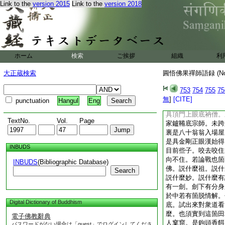
Link to the
version 2015
Link to the
version 2018
他有超師之作。威音
何故恐落天魔外道去
與祖佛爲師。有時一
過信得及見得徹把得
不見道見過於師方堪
半徳。只如今釋迦老
ホーム
検索
ご挨拶
組織
利
豈不是師。還有見過
麼。試出來露箇消息
大正蔵検索
圓悟佛果禪師語録 (N
有麼有麼。如無若不
李將軍
753
754
755
75
師云。有句無句如藤
無
]
[CITE]
punctuation
Hangul
Eng
至道無難唯嫌揀擇。
具頂門上眼底衲僧。
TextNo.
Vol.
Page
家鑪鞴底宗師。未跨
裏是八十翁翁入場屋
是具金剛正眼漢始得
INBUDS
目前些子。咬去咬住
向不住。若論戰也箇
INBUDS
(Bibliographic Database)
佛。説什麼祖。説什
Search
説什麼妙。説什麼有
有一劍。劍下有分身
於中若有箇脱情解。
Digital Dictionary of Buddhism
底。試出來對衆道看
麼。也須實到這箇田
電子佛教辭典
人窠窟。是鉤頭香餌
パスワードがない場合は「guest」でログインしてくださ