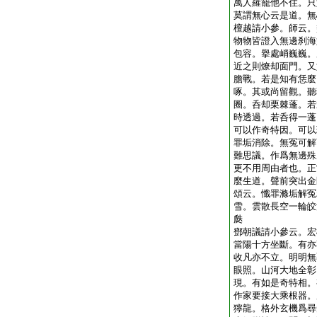
萬人羅籠他不住。只
莫謂無心云是道。無
檀越請小參。師云。
物物皆證入無邊刹海
包容。擧處峭巍巍。
近之則燎却面門。又
膽戰。若是知有恁麼
啄。其或尚留觀。聽
圈。呑却栗棘蓬。若
時透過。若呑得一蓬
可以作奇特因。可以
罪垢消除。無冤可解
難思議。作爲無邊殊
更不用周由者也。正
麼生道。聲前突出金
頌云。懺罪滌垢解冤
雪。雲散長空一輪皎
瓞
鄧朝議請小參云。宏
當陽十方坐斷。有亦
收凡亦不立。明明無
眼照。山河大地全彰
現。有如是奇特相。
作家要接大乘根器。
獰龍。格外玄機爲尋