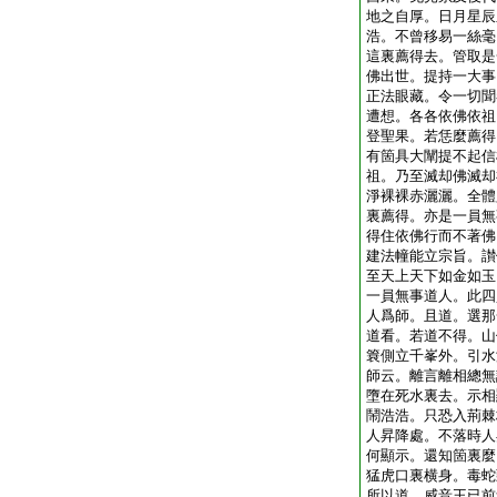
地之自厚。日月星辰
浩。不曾移易一絲毫
這裏薦得去。管取是
佛出世。提持一大事
正法眼藏。令一切聞
遭想。各各依佛依祖
登聖果。若恁麼薦得
有箇具大闡提不起信
祖。乃至滅却佛滅却
淨裸裸赤灑灑。全體
裏薦得。亦是一員無
得住依佛行而不著佛
建法幢能立宗旨。讃
至天上天下如金如玉
一員無事道人。此四
人爲師。且道。選那
道看。若道不得。山
簔側立千峯外。引水
師云。離言離相總無
墮在死水裏去。示相
鬧浩浩。只恐入荊棘
人昇降處。不落時人
何顯示。還知箇裏麼
猛虎口裏横身。毒蛇
所以道。威音王已前