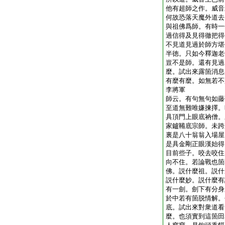
他有超師之作。威音
何故恐落天魔外道去
與祖佛爲師。有時一
過信得及見得徹把得
不見道見過於師方堪
半徳。只如今釋迦老
豈不是師。還有見過
麼。試出來露箇消息
有麼有麼。如無若不
李將軍
師云。有句無句如藤
至道無難唯嫌揀擇。
具頂門上眼底衲僧。
家鑪鞴底宗師。未跨
裏是八十翁翁入場屋
是具金剛正眼漢始得
目前些子。咬去咬住
向不住。若論戰也箇
佛。説什麼祖。説什
説什麼妙。説什麼有
有一劍。劍下有分身
於中若有箇脱情解。
底。試出來對衆道看
麼。也須實到這箇田