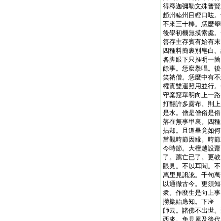
得釋迦彌勒文殊普賢
趙州睦州目瞪口呿。
不來三十棒。恁麼擧
後學初機無摸索處。
答存主存賓有始有末
四種料簡裏別皂白。
各脚跟下只推明一箇
餘事。恁麼擧唱。後
笑衲僧。恁麼中有不
權實雙運照用並行。
守窠窟單明向上一路
打翻許多露布。則上
是水。僧是僧俗是俗
落在無事甲裏。四種
拈却。且道畢竟如何
當觀時節因縁。時節
今時節。大檀越設齋
了。薦亡已了。更教
眼見。不以耳聞。不
萬里見誵訛。千句萬
以通徹古今。更須知
衆。作麼生是向上事
撈摝始應知。下座
師云。諸佛不出世。
西來。免見累及後代