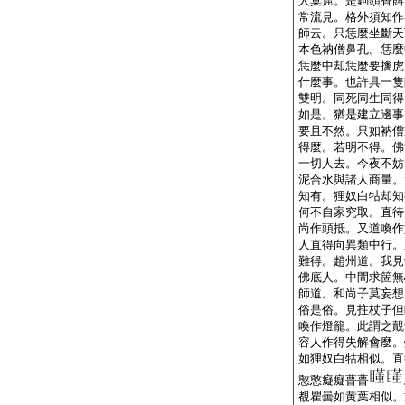
人窠窟。是鉤頭香餌
常流見。格外須知作
師云。只恁麼坐斷天
本色衲僧鼻孔。恁麼
恁麼中却恁麼要擒虎
什麼事。也許具一隻
雙明。同死同生同得
如是。猶是建立邊事
要且不然。只如衲僧
得麼。若明不得。佛
一切人去。今夜不妨
泥合水與諸人商量。
知有。狸奴白牯却知
何不自家究取。直待
尚作頭抵。又道喚作
人直得向異類中行。
難得。趙州道。我見
佛底人。中間求箇無
師道。和尚子莫妄想
俗是俗。見拄杖子但
喚作燈籠。此謂之覿
容人作得失解會麼。
如狸奴白牯相似。直
憨憨癡癡瞢瞢
覩瞿曇如黄葉相似。