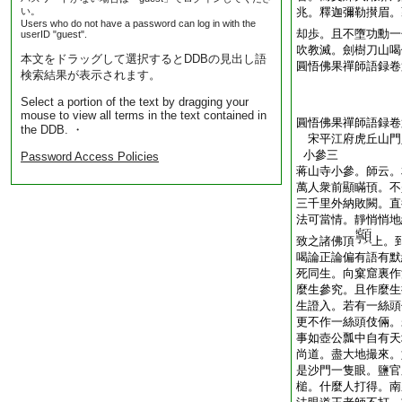
い。
兆。釋迦彌勒攅眉。
Users who do not have a password can log in with the
却歩。且不墮功勳一
userID "guest".
吹教滅。劍樹刀山喝
本文をドラッグして選択するとDDBの見出し語
圓悟佛果禪師語録卷
検索結果が表示されます。
Select a portion of the text by dragging your
mouse to view all terms in the text contained in
圓悟佛果禪師語録卷
the DDB. ・
宋平江府虎丘山
小參三
Password Access Policies
蒋山寺小參。師云。
萬人衆前顯瞞頇。不
三千里外納敗闕。直
法可當情。靜悄悄地
致之諸佛頂
上。
喝論正論偏有語有默
死同生。向窠窟裏作
麼生參究。且作麼生
生證入。若有一絲頭
更不作一絲頭伎倆。
事如壺公瓢中自有天
尚道。盡大地撮來。
是沙門一隻眼。鹽官
槌。什麼人打得。南