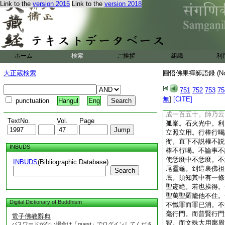
Link to the
version 2015
Link to the
version 2018
轉物一句作麼生道。
水。下座
小參。僧問。春風浩
裏。無位眞人不可尋
是無眞人。師云。剔
則獨據千峯上。全威
ホーム
検索
ご挨拶
組織
利
裏。汝又入深村。進
還知麼。僧云知。師
大正蔵検索
圓悟佛果禪師語録 (N
臨濟道無位眞人是什
師云。未得衲僧一半
751
752
753
75
師云。只爲他頂門具
無
]
[CITE]
punctuation
Hangul
Eng
一回新。一度用來一
成一百五十。師乃云
TextNo.
Vol.
Page
孤峯。石火光中。利
立照立用。行棒行喝
衙。直下不説權不説
INBUDS
棒不行喝。不論事不
使恁麼中不恁麼。不
INBUDS
(Bibliographic Database)
尾靈龜。到這裏佛祖
Search
底。須知其中有一條
聖迹絶。若也挨得。
聖萬聖羅籠他不住。
Digital Dictionary of Buddhism
不懺罪而罪已消。不
毫行門。而普賢行門
電子佛教辭典
智。而文殊大用廓周
パスワードがない場合は「guest」でログインしてくださ