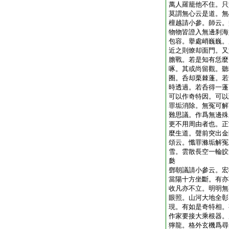
萬人羅籠他不住。只
莫謂無心云是道。無
檀越請小參。師云。
物物皆證入無邊刹海
包容。擧處峭巍巍。
近之則燎却面門。又
膽戰。若是知有恁麼
啄。其或尚留觀。聽
圈。呑却栗棘蓬。若
時透過。若呑得一蓬
可以作奇特因。可以
罪垢消除。無冤可解
難思議。作爲無邊殊
更不用周由者也。正
麼生道。聲前突出金
頌云。懺罪滌垢解冤
雪。雲散長空一輪皎
瓞
鄧朝議請小參云。宏
當陽十方坐斷。有亦
收凡亦不立。明明無
眼照。山河大地全彰
現。有如是奇特相。
作家要接大乘根器。
獰龍。格外玄機爲尋