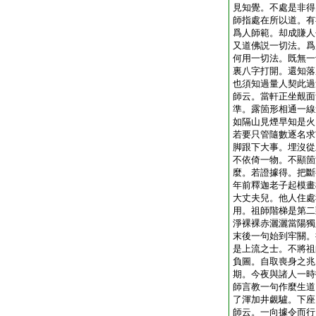
見知覺。不處是非得
師指處在所以道。有
爲人師範。却成賺人
又道佛説一切法。爲
何用一切法。既無一
裏八字打開。還知落
也須知過量人契此過
師云。當軒正坐覿面
準。露箇形相通一線
如隔山見煙早知是火
若要只管隨數逐名求
脚跟下大事。埋沒從
不依倚一物。不顯箇
麼。若證據得。把斷
年前釋迦老子起模畫
大丈夫兒。他人住處
用。祖師階梯是第二
淨裸裸赤灑灑當陽獨
末後一句始到牢關。
是上流之士。不將祖
負圖。自取喪身之兆
期。今夜與諸人一時
師言教一句作麼生道
了渾加井覷驢。下座
師云。一向據令而行