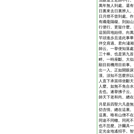
法眼道王老師不打。
萬年無人到處。還有
日裏來去日裏辨人。
日月燈不曾到處。作
有纖毫隔礙。則如山
行便行。更疑什麼。
這箇田地始得。向萬
竿頭進歩且道此事畢
伴交肩過。君向潚湘
師云。一擧便知落處
三十棒。也是第九首
畔。一時座斷。大似
顯目前機用目前事。
出一入。正如開眼尿
漢。須知不恁麼所以
人直下承當得坐斷天
人麼。如無不免合水
去也。遂擧拂子云。
師天下老和尚。總在
月星辰四聖六凡盡無
切含情。總在這裏。
這裏。唯有山僧不在
同途不同轍。同死不
也不恁麼。許爾具一
定光金地遙招手。智