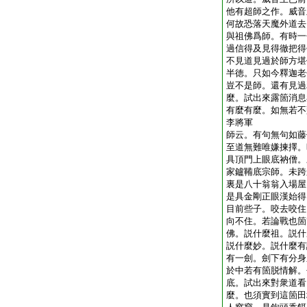
他有超師之作。威音
何故恐落天魔外道去
與祖佛爲師。有時一
過信得及見得徹把得
不見道見過於師方堪
半徳。只如今釋迦老
豈不是師。還有見過
麼。試出來露箇消息
有麼有麼。如無若不
李將軍
師云。有句無句如藤
至道無難唯嫌揀擇。
具頂門上眼底衲僧。
家鑪鞴底宗師。未跨
裏是八十翁翁入場屋
是具金剛正眼漢始得
目前些子。咬去咬住
向不住。若論戰也箇
佛。説什麼祖。説什
説什麼妙。説什麼有
有一劍。劍下有分身
於中若有箇脱情解。
底。試出來對衆道看
麼。也須實到這箇田