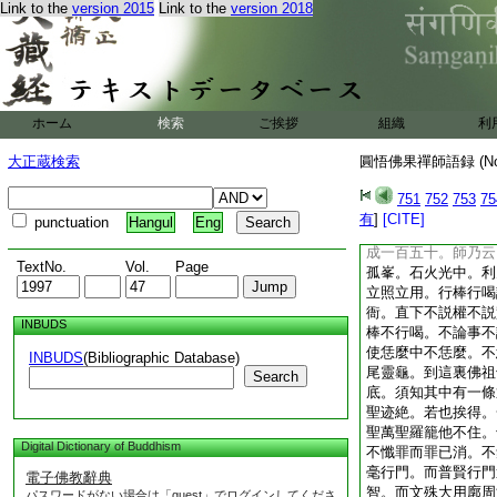
Link to the
version 2015
Link to the
version 2018
轉物一句作麼生道。
水。下座
小參。僧問。春風浩
裏。無位眞人不可尋
是無眞人。師云。剔
則獨據千峯上。全威
ホーム
検索
ご挨拶
組織
利
裏。汝又入深村。進
還知麼。僧云知。師
大正蔵検索
圓悟佛果禪師語録 (N
臨濟道無位眞人是什
師云。未得衲僧一半
751
752
753
75
師云。只爲他頂門具
有
]
[CITE]
punctuation
Hangul
Eng
一回新。一度用來一
成一百五十。師乃云
TextNo.
Vol.
Page
孤峯。石火光中。利
立照立用。行棒行喝
衙。直下不説權不説
INBUDS
棒不行喝。不論事不
使恁麼中不恁麼。不
INBUDS
(Bibliographic Database)
尾靈龜。到這裏佛祖
Search
底。須知其中有一條
聖迹絶。若也挨得。
聖萬聖羅籠他不住。
Digital Dictionary of Buddhism
不懺罪而罪已消。不
毫行門。而普賢行門
電子佛教辭典
智。而文殊大用廓周
パスワードがない場合は「guest」でログインしてくださ