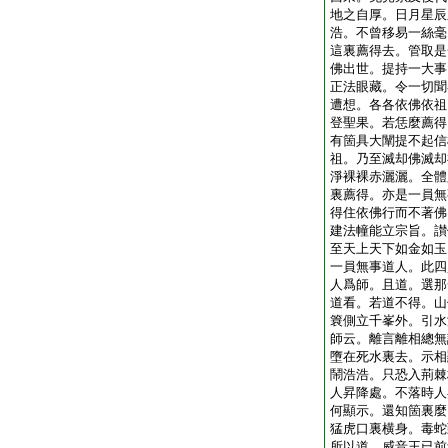
地之自厚。日月星辰
浩。不曾移易一絲毫
這裏薦得去。管取是
佛出世。提持一大事
正法眼藏。令一切聞
遭想。各各依佛依祖
登聖果。若恁麼薦得
有箇具大闡提不起信
祖。乃至滅却佛滅却
淨裸裸赤灑灑。全體
裏薦得。亦是一員無
得住依佛行而不著佛
建法幢能立宗旨。讃
至天上天下如金如玉
一員無事道人。此四
人爲師。且道。選那
道看。若道不得。山
簔側立千峯外。引水
師云。離言離相總無
墮在死水裏去。示相
鬧浩浩。只恐入荊棘
人昇降處。不落時人
何顯示。還知箇裏麼
猛虎口裏横身。毒蛇
所以道。威音王已前