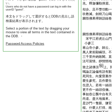
い。
兆。釋迦彌勒攅眉。
Users who do not have a password can log in with the
却歩。且不墮功勳一
userID "guest".
吹教滅。劍樹刀山喝
本文をドラッグして選択するとDDBの見出し語
圓悟佛果禪師語録卷
検索結果が表示されます。
Select a portion of the text by dragging your
mouse to view all terms in the text contained in
圓悟佛果禪師語録卷
the DDB. ・
宋平江府虎丘山
小參三
Password Access Policies
蒋山寺小參。師云。
萬人衆前顯瞞頇。不
三千里外納敗闕。直
法可當情。靜悄悄地
致之諸佛頂
上。
喝論正論偏有語有默
死同生。向窠窟裏作
麼生參究。且作麼生
生證入。若有一絲頭
更不作一絲頭伎倆。
事如壺公瓢中自有天
尚道。盡大地撮來。
是沙門一隻眼。鹽官
槌。什麼人打得。南