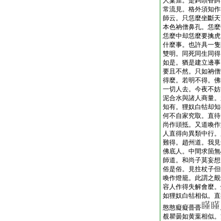
人窠窟。是鉤頭香餌
常流見。格外須知作
師云。只恁麼坐斷天
本色衲僧鼻孔。恁麼
恁麼中却恁麼要擒虎
什麼事。也許具一隻
雙明。同死同生同得
如是。猶是建立邊事
要且不然。只如衲僧
得麼。若明不得。佛
一切人去。今夜不妨
泥合水與諸人商量。
知有。狸奴白牯却知
何不自家究取。直待
尚作頭抵。又道喚作
人直得向異類中行。
難得。趙州道。我見
佛底人。中間求箇無
師道。和尚子莫妄想
俗是俗。見拄杖子但
喚作燈籠。此謂之覿
容人作得失解會麼。
如狸奴白牯相似。直
憨憨癡癡瞢瞢
覩瞿曇如黄葉相似。