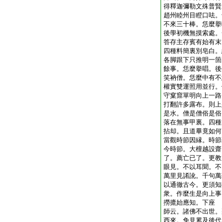
得釋迦彌勒文殊普賢
趙州睦州目瞪口呿。
不來三十棒。恁麼擧
後學初機無摸索處。
答存主存賓有始有末
四種料簡裏別皂白。
各脚跟下只推明一箇
餘事。恁麼擧唱。後
笑衲僧。恁麼中有不
權實雙運照用並行。
守窠窟單明向上一路
打翻許多露布。則上
是水。僧是僧俗是俗
落在無事甲裏。四種
拈却。且道畢竟如何
當觀時節因縁。時節
今時節。大檀越設齋
了。薦亡已了。更教
眼見。不以耳聞。不
萬里見誵訛。千句萬
以通徹古今。更須知
衆。作麼生是向上事
撈摝始應知。下座
師云。諸佛不出世。
西來。免見累及後代