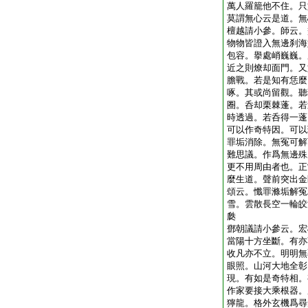
萬人羅籠他不住。只
莫謂無心云是道。無
檀越請小參。師云。
物物皆證入無邊刹海
包容。擧處峭巍巍。
近之則燎却面門。又
膽戰。若是知有恁麼
啄。其或尚留觀。聽
圈。呑却栗棘蓬。若
時透過。若呑得一蓬
可以作奇特因。可以
罪垢消除。無冤可解
難思議。作爲無邊殊
更不用周由者也。正
麼生道。聲前突出金
頌云。懺罪滌垢解冤
雪。雲散長空一輪皎
瓞
鄧朝議請小參云。宏
當陽十方坐斷。有亦
收凡亦不立。明明無
眼照。山河大地全彰
現。有如是奇特相。
作家要接大乘根器。
獰龍。格外玄機爲尋