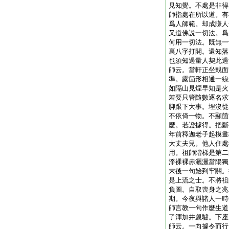
見知覺。不處是非得
師指處在所以道。有
爲人師範。却成賺人
又道佛説一切法。爲
何用一切法。既無一
裏八字打開。還知落
也須知過量人契此過
師云。當軒正坐覿面
準。露箇形相通一線
如隔山見煙早知是火
若要只管隨數逐名求
脚跟下大事。埋沒從
不依倚一物。不顯箇
麼。若證據得。把斷
年前釋迦老子起模畫
大丈夫兒。他人住處
用。祖師階梯是第二
淨裸裸赤灑灑當陽獨
末後一句始到牢關。
是上流之士。不將祖
負圖。自取喪身之兆
期。今夜與諸人一時
師言教一句作麼生道
了渾加井覷驢。下座
師云。一向據令而行