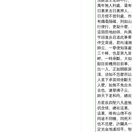
法眼道王老師不打。
萬年無人到處。還有
日裏來去日裏辨人。
日月燈不曾到處。作
有纖毫隔礙。則如山
行便行。更疑什麼。
這箇田地始得。向萬
竿頭進歩且道此事畢
伴交肩過。君向潚湘
師云。一擧便知落處
三十棒。也是第九首
畔。一時座斷。大似
顯目前機用目前事。
出一入。正如開眼尿
漢。須知不恁麼所以
人直下承當得坐斷天
人麼。如無不免合水
去也。遂擧拂子云。
師天下老和尚。總在
月星辰四聖六凡盡無
切含情。總在這裏。
這裏。唯有山僧不在
同途不同轍。同死不
也不恁麼。許爾具一
定光金地遙招手。智