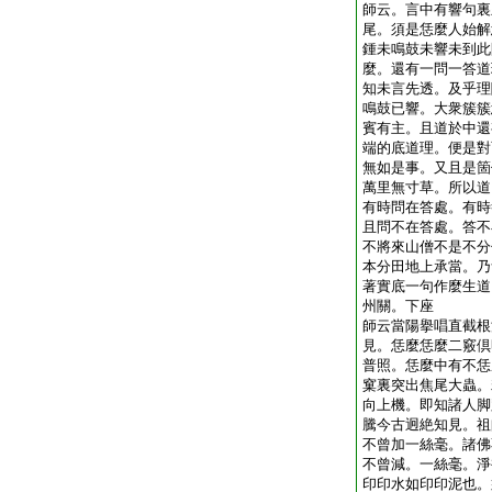
師云。言中有響句裏
尾。須是恁麼人始解
鍾未鳴鼓未響未到此
麼。還有一問一答道
知未言先透。及乎理
鳴鼓已響。大衆簇簇
賓有主。且道於中還
端的底道理。便是對
無如是事。又且是箇
萬里無寸草。所以道
有時問在答處。有時
且問不在答處。答不
不將來山僧不是不分
本分田地上承當。乃
著實底一句作麼生道
州關。下座
師云當陽擧唱直截根
見。恁麼恁麼二竅倶
普照。恁麼中有不恁
窠裏突出焦尾大蟲。
向上機。即知諸人脚
騰今古迥絶知見。祖
不曾加一絲毫。諸佛
不曾減。一絲毫。淨
印印水如印印泥也。