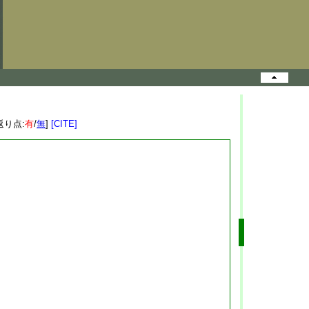
返り点:
有
/
無
]
[CITE]