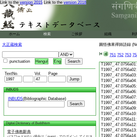
Link to the
version 2015
Link to the
version 2018
T1997_.47.0755c19
T1997_.47.0755c20
T1997_.47.0755c21
T1997_.47.0755c22
T1997_.47.0755c23
T1997_.47.0755c24
ホーム
検索
ご挨拶
組織
利
T1997_.47.0755c25
T1997_.47.0755c26
大正蔵検索
圓悟佛果禪師語録 (N
T1997_.47.0755c27
T1997_.47.0755c28
751
752
753
75
T1997_.47.0755c29
punctuation
Hangul
Eng
T1997_.47.0756a01
T1997_.47.0756a02
TextNo.
Vol.
Page
T1997_.47.0756a03
T1997_.47.0756a04
T1997_.47.0756a05
INBUDS
T1997_.47.0756a06
T1997_.47.0756a07
INBUDS
(Bibliographic Database)
T1997_.47.0756a08
Search
T1997_.47.0756a09
T1997_.47.0756a10
T1997_.47.0756a11
Digital Dictionary of Buddhism
T1997_.47.0756a12
T1997_.47.0756a13
電子佛教辭典
T1997_.47.0756a14
パスワードがない場合は「guest」でログインしてくださ