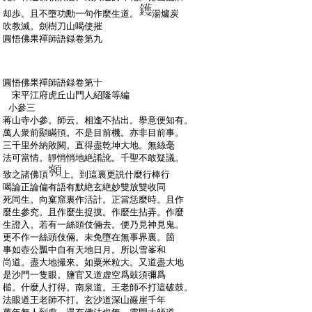
:
却歩。且不墮功勳一句作麼生道。
湯爐炭
:
吹教滅。劍樹刀山喝使摧
:
圓悟佛果禪師語録卷第九
:
圓悟佛果禪師語録卷第十
:
宋平江府虎丘山門人紹隆等編
:
小參三
:
蒋山寺小參。師云。相逢不拈出。擧意便知有。
:
萬人衆前顯瞞頇。不是目前機。亦非目前事。
:
三千里外納敗闕。直得盡乾坤大地。無絲毫
:
法可當情。靜悄悄地絶誵訛。千聖不敢疑議。
:
致之諸佛頂
上。到這裏更説什麼行棒行
:
喝論正論偏有語有默絶玄絶妙雙放雙收同
:
死同生。向窠窟裏作活計。正當恁麼時。且作
:
麼生參究。且作麼生捉摸。作麼生拈弄。作麼
:
生證入。若有一絲頭伎倆去。便乃見神見鬼。
:
更不作一絲頭伎倆。未免墮在無事界裏。箇
:
事如壺公瓢中自有天地日月。所以雪峯和
:
尚道。盡大地撮來。如粟米粒大。又道盡大地
:
是沙門一隻眼。鹽官又道虚空爲鼓須彌爲
:
槌。什麼人打得。南泉道。王老師不打這破鼓。
:
法眼道王老師不打。玄沙道深山巖崖千年