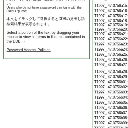
い。
T1997_.47.0756a15
Users who do not have a password can log in with the
T1997_.47.0756a16
userID "guest".
T1997_.47.0756a17
本文をドラッグして選択するとDDBの見出し語
T1997_.47.0756a18:
検索結果が表示されます。
T1997_.47.0756a19:
T1997_.47.0756a20:
Select a portion of the text by dragging your
T1997_.47.0756a21
mouse to view all terms in the text contained in
T1997_.47.0756a22
the DDB. ・
T1997_.47.0756a23
T1997_.47.0756a24
Password Access Policies
T1997_.47.0756a25
T1997_.47.0756a26
T1997_.47.0756a27
T1997_.47.0756a28
T1997_.47.0756a29
T1997_.47.0756b01
T1997_.47.0756b02
T1997_.47.0756b03
T1997_.47.0756b04
T1997_.47.0756b05
T1997_.47.0756b06
T1997_.47.0756b07
T1997_.47.0756b08
T1997_.47.0756b09