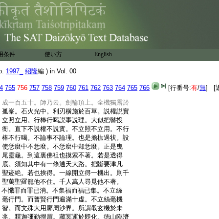
:
水。下座
:
小參。僧問。春風浩浩烘天地。是處山藏煙靄
:
裏。無位眞人不可尋。落華又見隨流水。如何
:
是無眞人。師云。剔起眉毛向上看。僧云。恁麼
:
則獨據千峯上。全威百草頭。師云。我行荒草
:
裏。汝又入深村。進云。自知較一半。師云。爾
用条件
使い方
English
:
還知麼。僧云知。師云。也較一半。進云。只如
:
臨濟道無位眞人是什麼乾屎橛。又作麼生。
o.
1997_
紹隆
編 ) in Vol. 00
:
師云。未得衲僧一半氣息。進云。爲什麼如此。
:
師云。只爲他頂門具眼。進云。可謂一回拈出
4
755
756
757
758
759
760
761
762
763
764
765
766
[行番号:
有
/
無
] [
:
一回新。一度用來一度快。師云。七十二棒翻
:
成一百五十。師乃云。劍輪頂上。全機獨露於
:
孤峯。石火光中。利刃横施於百草。説權説實
:
立照立用。行棒行喝説事説理。大似把髻投
:
衙。直下不説權不説實。不立照不立用。不行
:
棒不行喝。不論事不論理。也是擔枷過状。設
:
使恁麼中不恁麼。不恁麼中却恁麼。正是曳
:
尾靈龜。到這裏佛祖也摸索不著。若是透得
:
底。須知其中有一條通天大路。把斷要津凡
:
聖迹絶。若也挨得。一線開立得一機出。則千
:
聖萬聖羅籠他不住。千人萬人尋覓他不著。
:
不懺罪而罪已消。不集福而福已集。不立絲
:
毫行門。而普賢行門遍滿十虚。不立絲毫機
:
智。而文殊大用廓周沙界。所謂戢玄機於未
:
兆。釋迦彌勒攅眉。藏冥運於即化。徳山臨濟