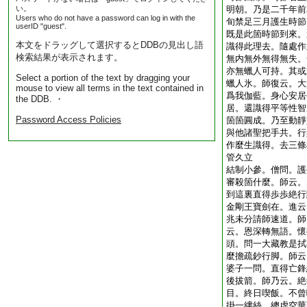
い。
明朝。乃是二千年前
Users who do not have a password can log in with the
旬禁足三月護生時節
userID "guest".
既是此箇時節到來。
本文をドラッグして選択するとDDBの見出し語
識得此理去。隨處作
検索結果が表示されます。
無内無外無得無失。
亦無蠟人可持。其或
Select a portion of the text by dragging your
蠟人氷。師復云。大
mouse to view all terms in the text contained in
爲我伽藍。身心安居
the DDB. ・
居。還識得平等性智
Password Access Policies
箇箇圓成。乃至動靜
與他諸聖把手共。行
作麼生識得。去三條
管久立
結制小參。僧問。護
審殺箇什麼。師云。
到這裏直得歩歩絶行
金剛王寶劍在。進云
兆未分請師速道。師
云。恩深轉無語。懷
頭。問一大藏教是拭
麼擔疏鈔行脚。師云
婆子一問。直得亡鋒
後拔箭。師乃云。絶
目。終日喫飯。不曾
掛一縷絲。總虚空華