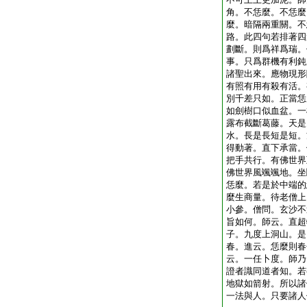
角。不恁麼。不恁麼
麼。暗隔兩重關。不
路。此四句若排著四
劃斷。則爲祥爲瑞。
事。只爲群機有利鈍
諸聖出來。應物現形
有照有用有殺有活。
別千差只如。正當恁
如劍樹口似血盆。一
露布截斷葛藤。天是
水。長是長短是短。
得動著。直下承當。
把手共行。有佛世界
佛世界風颯颯地。坐
恁麼。若是於中端的
麼生商量。待老僧上
小參。僧問。玄沙不
旨如何。師云。直超
子。九度上洞山。是
春。進云。恁麼則春
云。一任卜度。師乃
證者識同道者知。若
地獄如箭射。所以諸
一法與人。只要諸人