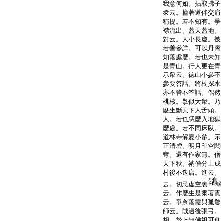
我意何如。拈取拂子
衆云。撞著道伴交肩
稱提。若不知有。爭
襟流出。蓋天蓋地。
對云。大小長慶。被
若善參詳。可以丹霄
知落處麼。若也未知
是青山。行人更在青
示衆云。徳山小參不
參要答話。將杖探水
亦不管不答話。偶然
桃核。擧似大衆。乃
麼坐斷天下人舌頭。
人。若也恁麼入地獄
麼處。若不同床臥。
道林寺解夏小參。示
正清虚。明月印空闊
奪。還有作家無。僧
天下秋。衲僧分上成
村後不迭店。進云。
云。切忌虚空裏
云。作麼生是爾著實
云。爭奈落霞與孤鶩
師云。賊過後張弓。
相。於上無佛祖可仰