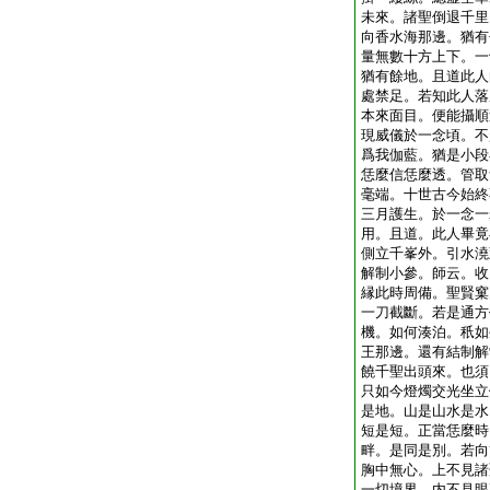
未來。諸聖倒退千里
向香水海那邊。猶有
量無數十方上下。一
猶有餘地。且道此人
處禁足。若知此人落
本來面目。便能攝順
現威儀於一念頃。不
爲我伽藍。猶是小段
恁麼信恁麼透。管取
毫端。十世古今始終
三月護生。於一念一
用。且道。此人畢竟
側立千峯外。引水澆
解制小參。師云。收
縁此時周備。聖賢窠
一刀截斷。若是通方
機。如何湊泊。秖如
王那邊。還有結制解
饒千聖出頭來。也須
只如今燈燭交光坐立
是地。山是山水是水
短是短。正當恁麼時
畔。是同是別。若向
胸中無心。上不見諸
一切境界。内不見眼