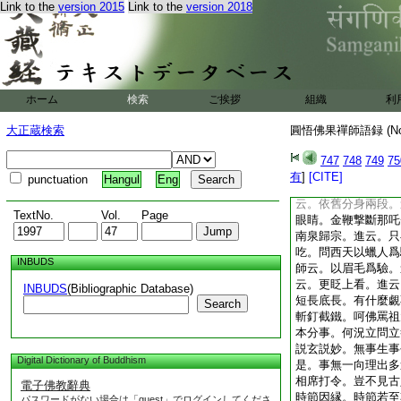
上無攀仰下絶己躬。
Link to the
version 2015
Link to the
version 2018
立聞見覺知。直下擺
地風光。見本來面目
是僧俗是俗。雖然莫
解黏去縛向上機關始
上事。鵰弓已掛狼煙
ホーム
検索
ご挨拶
組織
利
結夏小參。師云。大
然老病躘鐘。尚可門
大正蔵検索
圓悟佛果禪師語録 (N
久戰沙場底麼。出來
足三月護生。只如華
747
748
749
75
斑蛇適會赤眼就地一
有
]
[CITE]
punctuation
Hangul
Eng
云。破戒也不知。進
云。依舊分身兩段。
TextNo.
Vol.
Page
眼睛。金鞭撃斷那吒
南泉歸宗。進云。只
吃。問西天以蠟人爲
INBUDS
師云。以眉毛爲驗。
云。更眨上看。進云
INBUDS
(Bibliographic Database)
短長底長。有什麼覷
Search
斬釘截鐵。呵佛罵祖
本分事。何況立問立
説玄説妙。無事生事
Digital Dictionary of Buddhism
是。事無一向理出多
相席打令。豈不見古
電子佛教辭典
時節因縁。時節若至
パスワードがない場合は「guest」でログインしてくださ