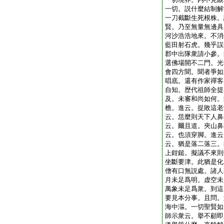
一切。説什麼結制解
一刀截斷生死根株。
賢。乃至無量無邊具
河沙浩浩地來。不消
藍田射石虎。幾乎誤
郡中出隊衆請小參。
選佛場開不二門。光
會四方聞。聞者爭如
唱底。還有作家禪客
自知。歴代祖師全提
及。未審和尚如何。
檐。進云。捉敗這老
云。恁麼則天下人鼻
云。爾且道。夾山鼻
云。也須穿脚。進云
云。猶是落二落三。
上鉗鎚。擬議不來則
坐斷要津。此猶是化
僧有口無説處。諸人
月未足爲明。虚空未
萬象未足爲衆。到這
要見本分事。且問。
海中漚。一切聖賢如
師示衆云。擧不顧即