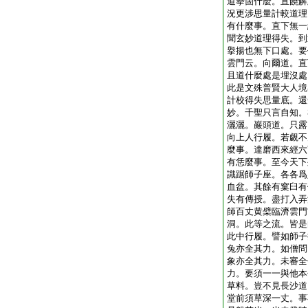
道擧箇什麼。直饒解
況更渉思量計較道理
有什麼事。直下無一
聞玄妙道理得失。到
擧揚也無下口處。要
雲門云。向爾道。直
且道什麼處是埋沒處
此是文殊普賢大人境
計校得失思量底。還
妙。千聖只言自知。
灑灑。巖頭道。只露
向上人行履。若覷不
麼事。達磨西來經六
有恁麼事。至今天下
識踞師子座。各各爲
血盆。其餘有窠臼有
失有傳授。盡打入弄
師百丈黄檗臨濟雲門
洞。此等之流。皆是
此中行履。譬如師子
兔亦全其力。如僧問
象亦全其力。未審全
力。要須一一與他本
草料。豈不見長沙道
堂前須草深一丈。事