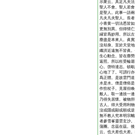
示衆云。具足凡夫法
聖人不會。聖人若會
是聖人。此事一語兩
凡夫凡夫聖人。長者
小青黄一切法悉皆如
更無別異。但得情亡
縁皆爲妙用。所以古
塵盡是本來人。眞實
沒却身。至於天堂地
纖洪近遠無不皆眞。
生心動念。皆在塵勞
返照。所以枉受輪迴
心。啓特達志。頓歇
心地了了。可謂行亦
爲正體。是故雲門道
水是水。僧是僧俗是
作拄杖子。見屋但喚
般人。取一邊捨一邊
乃得失居懷。被物所
古人。得大受用利物
沒或隱或顯或順或逆
無不教人究本明宗離
者參雪峯靈雲玄沙。
蒲團。念茲在茲。後
云。也大差也大差。