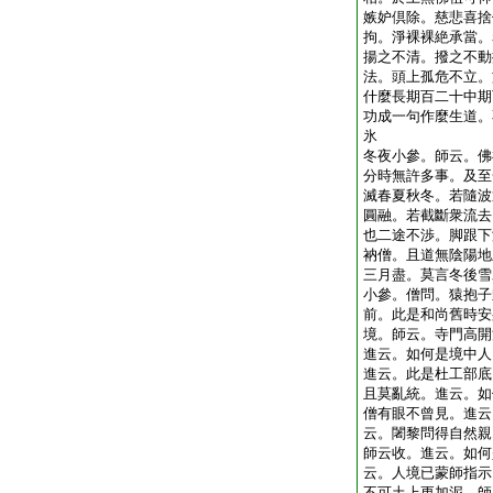
嫉妒倶除。慈悲喜捨
拘。淨裸裸絶承當。
揚之不清。撥之不動
法。頭上孤危不立。
什麼長期百二十中期
功成一句作麼生道。
氷
冬夜小參。師云。佛
分時無許多事。及至
滅春夏秋冬。若隨波
圓融。若截斷衆流去
也二途不渉。脚跟下
衲僧。且道無陰陽地
三月盡。莫言冬後雪
小參。僧問。猿抱子
前。此是和尚舊時安
境。師云。寺門高開
進云。如何是境中人
進云。此是杜工部底
且莫亂統。進云。如
僧有眼不曾見。進云
云。闍黎問得自然親
師云收。進云。如何
云。人境已蒙師指示
不可土上更加泥。師