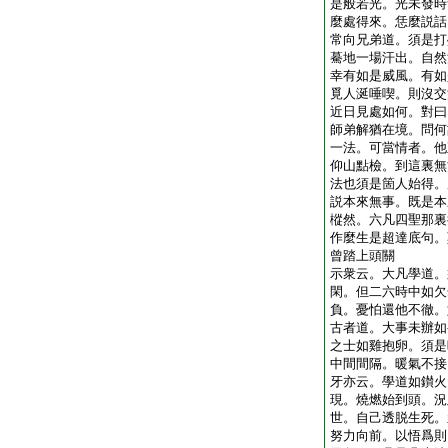
是般若光。光未發時
麼處得來。恁麼説話
常向兄弟道。須是打
驀地一場汗出。自然
幸有如是威風。有如
覓人涎唾喫。則沒交
近日見處如何。對曰
師弟解猶在境。問何
一法。可當情者。他
仰山點檢。到這裏無
法也須是箇人始得。
説本來無事。既是本
樅然。六凡四聖那裏
作麼生是超達底句。
曾踏上頭關
示衆云。大凡學道。
閑。但二六時中如欠
負。憂怕還他不徹。
古者道。大事未辦如
之士如雞抱卵。須是
中間間隔。暖氣不接
牙亦云。學道如鑚火
現。燒燃始到頭。況
世。自己透脱生死。
努力向前。以悟爲則