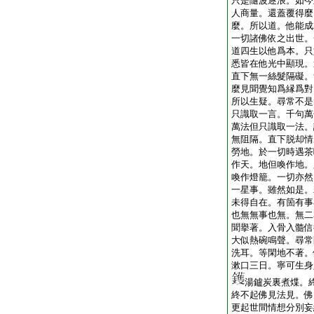
只是隨波逐浪。如今
人商量。還蓋覆得麼
麼。所以道。他能成
一切諸佛依之出世。
道四生以他爲本。只
悉皆在他光中顯現。
直下無一絲髮隔礙。
麼見聞覺知爲縁爲對
所以生疑。尋常不是
只識取一言。千句萬
萬法但只識取一法。
無阻隔。直下脱却情
勞地。於一切時遇茶
作天。地但喚作地。
喚作燈籠。一切亦然
一星事。雖然如是。
未得自在。有箇有事
也無無事也無。無二
聞擧著。入骨入髓信
大似熱碗鳴聲。尋常
洗耳。等閑地不著。
漱口三日。寧可生身
湯鑪炭裏煮煠。
終不起佛見法見。佛
更起世間情想分別妄