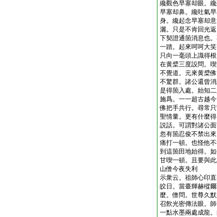
纔觀色早塞却眼。纔
早塞却鼻。纔吐氣早
身。纔起念早塞却意
灑。只是不肯回光返
下契證通箇消息也。
一踏。起來呵呵大笑
只向一毫頭上識得根
在黄檗三度設問。喫
不覺道。元來黄檗佛
不驚群。諸公還曾消
是得箇入處。始知二
施爲。一一超古越今
佛把手共行。尋常只
聖情量。更有什麼得
説話。可謂對諸公面
忽有箇忍俊不禁出來
痛打一頓。也怪他不
到這箇田地始得。如
甘喫一頓。且要與此
山僧今夜失利
示衆云。祖師心印直
皎日。當臺輝赫樅爾
麼。僧問。世尊久默
召飮光密傳法眼。師
一點水墨兩處成龍。