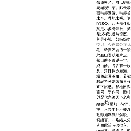
瓠連根苦。甜瓜徹蔕
烏龜喫生菜。師云取
觀時節因縁。時節若
未至。理地未明。便
問諸公。即今是什麼
莫是小參時節麼。莫
是説禪説道時節麼。
莫是心境一如時節麼
交渉。今夜諸公在此
毛。確實評論這一段
此聽山僧鼓兩片皮。
知山僧不曾説一字。
與山僧。各各有一段
見。淨裸裸赤灑灑。
透色超佛越祖。若能
想記持分別露布言詮
直下豁然。瞥地便與
言同一手作同一體相
與歴代宗師天下老和
醯雞
蠓無不皆同
撓。不畏生死不愛涅
動靜施爲無非解脱。
切語言。非唯諸人分
皆由此箇時節得入。
悟平常心是道後。來