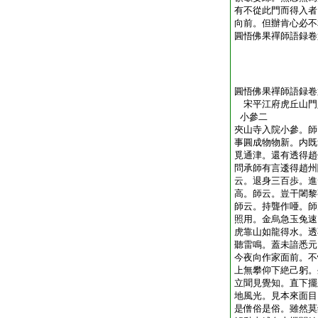
有不從此門而得入者
向前。但辦肯心必不
圓悟佛果禪師語録卷
圓悟佛果禪師語録卷
宋平江府虎丘山
小參二
夾山寺入院小參。師
事圓成物物新。内既
覓通津。還有透得趙
問承師有言逶得趙州
云。退身三百歩。進
高。師云。豈干闍黎
師云。持聾作唖。師
照用。金烏急玉兔速
虎靠山如龍得水。透
聽雷鳴。蓋未諳悉元
今夜向作家面前。不
上無攀仰下絶己躬。
立聞見覺知。直下擺
地風光。見本來面目
是僧俗是俗。雖然莫