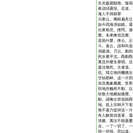
生光森羅顯煥。隨長
眞頭頭露現。且道。
逢人不得錯擧
示衆云。獨棹扁舟泛
如今四海清如鏡。還
出衆相見。僧問。過
麼。未來佛也恁麼。
是箇什麼。僧云。正
斗。進云。請和尚道
洞庭湖。乃云。動則
死水裏平沈。既動既
裏且作麼生擧唱。且
盡法無民。古者道。
也。我立地待爾搆去
空劫那畔。這一片田
浩浩萬象騰騰。世界
田地亦巍然不動。以
吹散大地猶如微塵。
動。諸佛出世祖師西
地。從上宗師天下老
無不盡力提持這一片
有人解當頭道著。還
清肅。萬法不能蓋覆
去。一了一切了。一
得一切得。所以道。