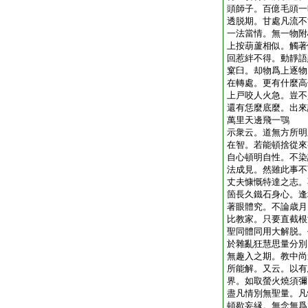
頭師子。百億毛頭一
透脱期。甘處凡流不
一法當情。無一物附
上按葫蘆相似。觸著
回惹絆不得。動靜語
窠臼。却物爲上逐物
在轉處。更有什麼高
上戸咬人火急。豈不
還有恁麼底麼。出來
萬里天邊飛一鶚
示衆云。道無方所明
在智。若能頓捨從來
自心頓明自性。不染
法成見。然雖此事不
丈夫慷慨特達之志。
箇長久鐵石身心。逢
著眼體究。不論歳月
比教家。只要直截根
聖同體同用大解脱。
於雜亂狂慧思量分別
無趣入之期。教中尚
所能解。又云。以有
界。如取螢火燒須彌
盡凡情別無聖量。凡
頓歇妄縁。無念無爲