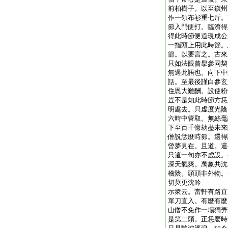
前柏樹子。以至鎭州
作一領布衫重七斤。
節入門便打。臨濟得
得此時節便道現成公
一指頭上用此時節。
節。以要言之。古來
只如法眼曾擧參同契
無過此語也。向下中
話。至最後謹白參玄
住恩大難酬。設使粉
豈不是知此時節方恁
明處去。只虚度光陰
六時中管取。無絲毫
下至百千億劫盡未來
僧説恁麼時節。還得
曾夢見在。且道。還
只這一句亦不虚設。
深天氣爽。萬象共沈
檜陰。頭頭非外物。
切莫更沈吟
示衆云。當軒有路直
單刀直入。有麼有麼
山僧不免作一場獨弄
是第二頭。正恁麼時