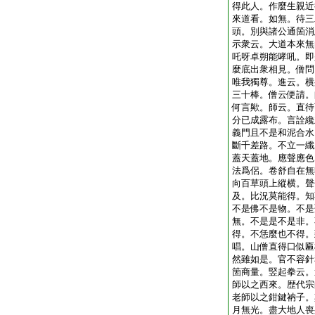
得此人。作麼生親近
來道看。如無。待三
頭。別與諸公通箇消
示衆云。大道本來無
吒呀卓朔能哮吼。即
麼底出衆相見。僧問
唯我獨尊。進云。横
三十棒。僧云便請。
何言歟。師云。直待
分已成露布。言詮纔
義門且不是和泥合水
斷千差路。不立一纖
蓋天蓋地。應聲應色
法爲侶。卷舒自在無
向百草頭上縱横。聲
及。比況莫能得。知
不是佛不是物。不是
無。不是是不是非。
得。不恁麼也不得。
唱。山僧直得口似匾
然雖如是。官不容針
箇商量。竪起拳云。
師以之西來。歴代宗
老師以之鉗鍵衲子。
月無光。盡大地人喪