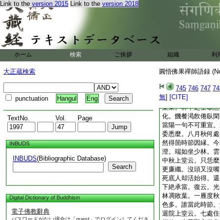
Link to the
version 2015
Link to the
version 2018
内不見有自己。上不
愚。淨裸裸赤灑灑。
是心空。到箇裏還容
麼。還容彼我是非麼
相似。豈不是選佛場
子細檢點將來。猶渉
ホーム
検索
ご挨拶
組織
利
作麼生道。還委悉麼
大正蔵検索
圓悟佛果禪師語録 (N
叢裏奪高標。復有頌
裏通明應整齊。折脚
745
746
747
74
共提携
無
]
[CITE]
punctuation
Hangul
Eng
上堂云。清秋晴色苗
樂業。林下之士歇意
化。饑餐渇飮倦臥閑
TextNo.
Vol.
Page
當陽一句不可重宣。
委悉麼。八月秋何處
然得箇時節因縁。今
INBUDS
澄。端如坐少林。雲
INBUDS
(Bibliographic Database)
中秋上堂云。只恁麼
Search
更廉纖。沒頭又沒嘴
死底人却活始得。還
下絶承當。復云。光
林凋敗葉。一雁度秋
Digital Dictionary of Buddhism
色多。誰當此時節。
電子佛教辭典
退院上堂云。七處住
パスワードがない場合は「guest」でログインしてくださ