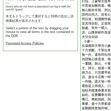
行仙。上蒙聖主從卑
い。
可而進知難而退。權
Users who do not have a password can log in with the
userID "guest".
無心動亦非我。所以
證同出同入。豈有心
本文をドラッグして選択するとDDBの見出し語
所以道。欲識佛性義
検索結果が表示されます。
至其理自彰。正當與
散處。世外一閑人。
Select a portion of the text by dragging your
mouse to view all terms in the text contained in
語。山僧師範作良謀
the DDB. ・
夫兒合自由
小參一
Password Access Policies
住成都府天寧寺小參
十方坐斷。千聖出來
無一向。還有同生同
勿謂無心便是道。無
一重關。師云。十重
主。師云。放過一著
師乃云。只恁麼早多
語。盡古今言教一時
一件物。盡大地一時
看他從上得底人。口
如枯木縱逢春夏未曾
如此。豈要爾擧古明
獲已。將錯就錯。與
事麼。盡十方界窮虚
金剛眼睛更無外物。