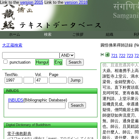
昔日雪峯拈拄杖示衆
Link to the
version 2015
Link to the
version 2018
人。時有僧出問云。
峯拈却拄杖。雲門云
藤。乃拈拄杖云。我
問。忽遇上上機人來
云。大凡扶宗立教。
ホーム
検索
ご挨拶
組織
利
有符。看他二老宿。
奇特。子細點檢將來
大正蔵検索
圓悟佛果禪師語録 (N
僧見處。乃拈拄杖云
切人。無論上中下。
721
722
723
72
承當一任承當。處處
punctuation
Hangul
Eng
仞。且道忽遇其中人
大鼎。相逢携手上高
TextNo.
Vol.
Page
謝監寺上堂云。滴水
梁骨。金鑄堅實心。
可法。直下朴實頭底
INBUDS
見呵呵笑。更有春風
運判請。上堂示衆云
INBUDS
(Bibliographic Database)
當機貴見成。幸遇通
Search
疑情。僧問龐居士圓
師捷辯如奔流度刃。
無。師云。通身是遍
Digital Dictionary of Buddhism
也。師云。且莫錯認
是什麼人。師云。問
電子佛教辭典
師云。道什麼。進云
パスワードがない場合は「guest」でログインしてくださ