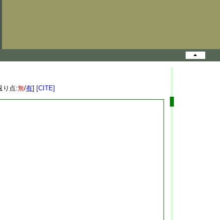
返り点:
無
/
有
]
[CITE]