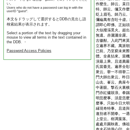
い。
作麼生。師云。杲日
Users who do not have a password can log in with the
特。師云。儞又作麼
userID "guest".
眨上眉毛。師乃云。
本文をドラッグして選択するとDDBの見出し語
彌綸萬有含吐十虚。
検索結果が表示されます。
謂即心即佛。正如頭
大似撥漚覓火。超出
Select a portion of the text by dragging your
無遺。赤灑灑全露。
mouse to view all terms in the text contained in
古徽猷。入此門來莫
the DDB. ・
立遍界不藏。萬派朝
Password Access Policies
已前。乃至窮未來際
體。全眞拈來。當機
演最上乘。且道薦嚴
氏當臺見。遍界全彰
衆云。擧一不得擧二
門大師出衆云。昨日
山去。峯云。典座今
中著眼。撃石火裏横
門亦紅爐鼓浪。拳踢
明恁麼事。須是恁麼
麼事。只如今日大明
縁現奇特事。且道與
逢別者不開拳。一遇
上堂云。樹凋葉落。
處處月圓秋夜。佛祖
奇水石玲瓏心印。全