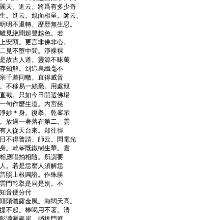
麗天。進云。將爲有多少奇
生。進云。覿面相呈。師云。
明明不退轉。歴歴無生忍。
離見絶聞超聲越色。若
上安頭。更言非佛非心。
二見不墮中間。淨裸裸
是故古人道。靈源不昧萬
存知解。到這裏纖毫不
宗千差同轍。直得威音
。不移易一絲毫。用處覿
直截。只如今日開選佛場
一句作麼生道。内宮慈
淨妙＊身。復擧。乾峯示
。放過一著落在第二。雲
有人從天台來。却往徑
日不得普請。師云。閃電光
身。乾峯既鐵樹生華。雲
相應唱拍相隨。所謂要
人。若是恁麼人須解恁
普照上根圓證。作殊勝
雲門乾擧是同是別。不
知音便分付
頭頭體露金風。海闊天高。
提不起。棒喝用不著。清
彰瀟灑巖崖。峭拔門庭。