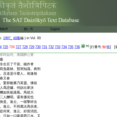
云。我這箇爲中下機
忽遇上上機人來時如何。
。我不似雪峯打破這葛
這箇爲中下機人。時有僧
時如何。雲門便打。師拈
須是頂門上具眼肘臂下
用条件
使い方
English
縱横殺活出沒卷舒甚生
。猶是節外生枝。若據山
o.
1997_
紹隆
編 ) in Vol. 00
。山僧只將這箇。普爲一
若要
展一任
展。若要
4
725
726
727
728
729
730
731
732
733
734
735
736
[行番号:
無
/
有
] [
把斷要津。箇箇壁立千
來時如何。萬國醉心嘗
臺
氷生百了千當。鐵作脊
荷負叢林。賛弼知識。典刑
。且道是什麼人。相逢相
春又春
。驚群敵勝乃英靈。佛祖
人爲證據。何妨出衆決
機如疾焔過風。馬祖大
二人酬唱。還有優劣也
身是。進云。一槌撃碎去
。進云。不與萬法爲侶者。
從何來。進云。好箇消息。
。只如一口吸盡西江水。又