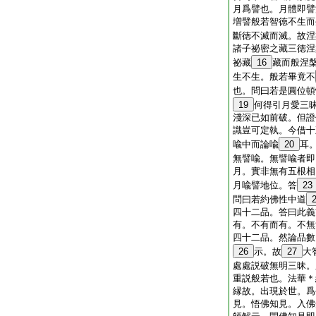
月爲譬也。月體即譬
増譬般若智徳不生而
斷徳不滅而滅。故涅
諸子祕密之藏三徳涅
祕藏
16
藏而般涅
生不生。般若畢竟不
也。問曰若是圓位頓
19
何得引月愛三
淺深已如前破。但證
識豈可定執。今借十
喩中而論喩
20
耳
無譬喩。無譬喩者即
月。實非無有五根相
月喩譬地位。答
23
問曰若約佛性中道
四十二品。答曰此義
有。不有而有。不無
四十二品。然論品數
26
示。故
27
大
處處説破無明三昧。
重説般若也。法華＊
縁故。出現於世。爲
見。悟佛知見。入佛