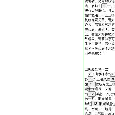
覺地者。究竟解脱無
者。名無上
5
士。
後心大涅槃也。是大
横闊能用二十五三昧
利物究竟周普。譬如
亦大。若實相智慧窮
滿法界。無方大用究
云。智度大海佛從來
品經云。過荼無字可
生不可説也。若作如
眞如平等法界不思議
四教義卷第十一
四教義卷第十二
天台山修禪寺智
◎
8
第三引衆經
9
槃
11
經明月愛三
明漸漸増長。又從十
漸
12
滅盡。月光
若光明。漸漸滅盡。
無明
13
漸漸滅盡
爲三智斷。十地爲十
合爲十五智斷。故從