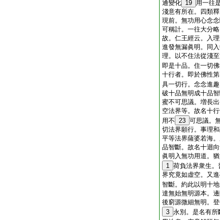
通變化
19
用一往
淺意有所在。四類釋
現前。無功用心念念
可稱計。一往大分略
故。仁王經云。入理
進發無漏眞明。同入
理。以不住法從淺至
即是十品。住一切佛
十行者。即於佛性第
具一切行。念念進趣
破十品無明成十品智
蜜不可思議。増長出
空法界等。故名十行
用不
23
可思議。
切法界願行。事理和
平等法界薩婆若海。
品智斷。故名十迴向
眞明入無功用道。猶
1
荷負法界衆生。
界究竟如虚空。又進
智斷。約此以明十地
達無始無明源本。邊
後窮源微細無明。登
3
永別。是名有所