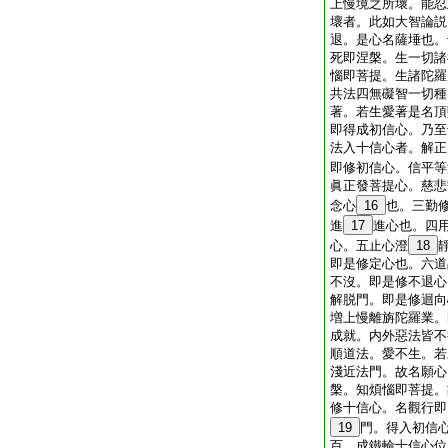
上慢境之所壞。能忍
壞者。此如大智論説
退。是心名薩埵也。
死即涅槃。生一切諸
惱即菩提。生諸陀羅
共法四無礙智一切種
著。若生愛著是名頂
即得成初信心。乃至
法入十信心者。解正
即修初信心。信平等
眞正發菩提心。慈悲
念心
16
也。三勤
進
17
進心也。四
心。五止心澄
18
即是修定心也。六道
不沒。即是修不退心
解脱門。即是修迴向
増上慢離旃陀羅業。
成就。内外惡法皆不
順道法。愛不生。若
淺近法門。故名願心
槃。知煩惱即菩提。
修十信心。名觀行即
19
門。得入初信
百。成鐵輪十信心位