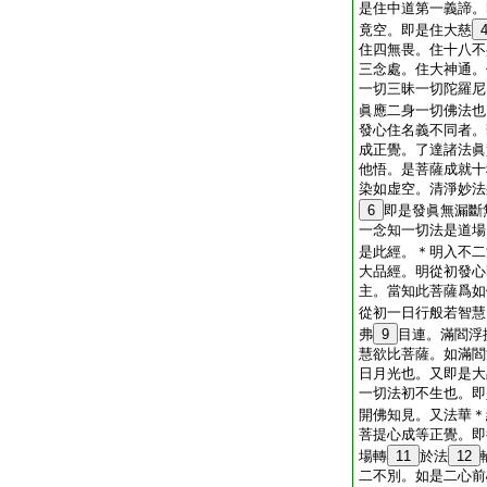
是住中道第一義諦。
竟空。即是住大慈
住四無畏。住十八不
三念處。住大神通。
一切三昧一切陀羅尼
眞應二身一切佛法也
發心住名義不同者。
成正覺。了達諸法眞
他悟。是菩薩成就十
染如虚空。清淨妙法
6
即是發眞無漏斷
一念知一切法是道場
是此經。＊明入不二
大品經。明從初發心
主。當知此菩薩爲如
從初一日行般若智慧
弗
9
目連。滿閻浮
慧欲比菩薩。如滿閻
日月光也。又即是大
一切法初不生也。即
開佛知見。又法華＊
菩提心成等正覺。即
場轉
11
於法
12
二不別。如是二心前