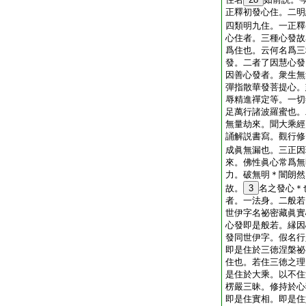
正釋初發心住。二明
四類明九住。一正釋
心住者。三種心發故
爲住也。云何名爲三
發。二者了因慧心發
因善心發者。衆生無
彈指散華發菩提心。
辱精進禪定等。一切
足萬行諸波羅蜜也。
無量劫來。聞大乘經
誦解説書寫。觀行修
成眞無漏也。三正因
來。佛性眞心常爲無
力。破無明＊闇朗然
故。
3
名之發心＊
者。一法身。二般若
世伊字名祕密藏眞實
心發即是般若。縁因
發同世伊字。假名行
即是住於三徳涅槃祕
住也。若住三徳之理
是住於大乘。以不住
楞嚴三昧。修持於心
即是住實相。即是住