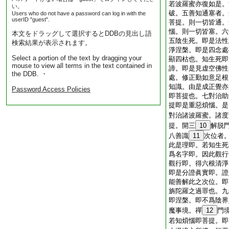
若波羅蜜亦復如是。
い。
破。五善知通塞者。
Users who do not have a password can log in with the
userID "guest".
菩提。則一切皆通。
惱。則一切皆塞。六
本文をドラッグして選択するとDDBの見出し語
五陰生死。即是法性
検索結果が表示されます。
淨涅槃。即是四念處
Select a portion of the text by dragging your
顯四枯也。知生死即
mouse to view all terms in the text contained in
諦。即是見虚空佛性
the DDB. ・
處。修正勤如意足根
知識。由是成正覺亦
Password Access Policies
即菩提也。七對治助
提即是重惡煩惱。是
對治諸波羅蜜。諸度
提。開三
10
解脱
八善識
11
次位者
此是理即。若知生死
爲名字即。因此觀行
觀行即。得六根清淨
即是分證眞實即。證
能善解此之次位。即
旃陀羅之過罪也。九
即涅槃。即不爲陰界
魔事境。禪
12
門
若知煩惱即菩提。即