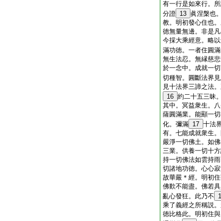
有一行是如來行。所
分證
13
眞涅槃也
教。明初發心住也。
徳無量無邊。非是凡
今採大乘經意。略以
滿功徳。一者住圓滿
無生法忍。無縁慈悲
於一念中。成就一切
切種智。圓斷法界見
見十法界三諦之法。
16
約二十五三昧
其中。冥益衆生。八
薩圓滿業。能顯一切
化。彌滿
17
十法
有。七能成就衆生。
嚴淨一切佛土。如佛
三業。供養一切十方
持一切佛法如雲持雨
切諸地功徳。心心寂
故華嚴＊經。明初住
佛歎不能盡。佛若具
亂心發狂。此乃不
乘了義經之所稱説。
徳比格此。明初住與