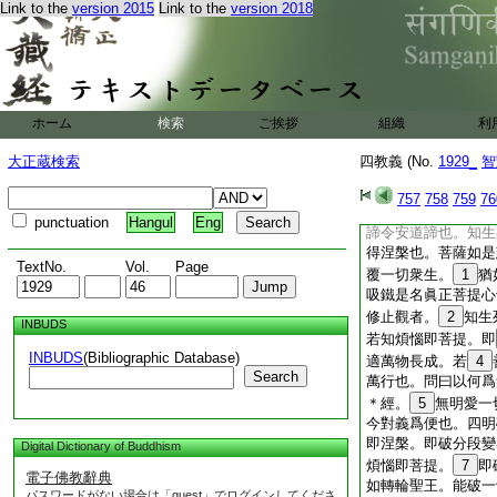
Link to the
version 2015
Link to the
version 2018
不横即是不思議因縁
的取
42
維摩大士
涅槃。即菩提相。明
亦如是。義意玄隱。
之。二次明眞正發心
四弘誓願也。無縁大
ホーム
検索
ご挨拶
組織
利
即菩提。與衆生此滅
涅槃即生死。菩提即
大正蔵検索
四教義 (No.
1929_
智
虚妄苦集也。無作四
死。未度苦諦令度苦
757
758
759
76
解集諦令解集諦也。
punctuation
Hangul
Eng
諦令安道諦也。知生
得涅槃也。菩薩如是
TextNo.
Vol.
Page
覆一切衆生。
1
猶
吸鐵是名眞正菩提心
修止觀者。
2
知生
INBUDS
若知煩惱即菩提。即
INBUDS
(Bibliographic Database)
適萬物長成。若
4
Search
萬行也。問曰以何爲
＊經。
5
無明愛一
今對義爲便也。四明
即涅槃。即破分段變
Digital Dictionary of Buddhism
煩惱即菩提。
7
即
電子佛教辭典
如轉輪聖王。能破一
パスワードがない場合は「guest」でログインしてくださ