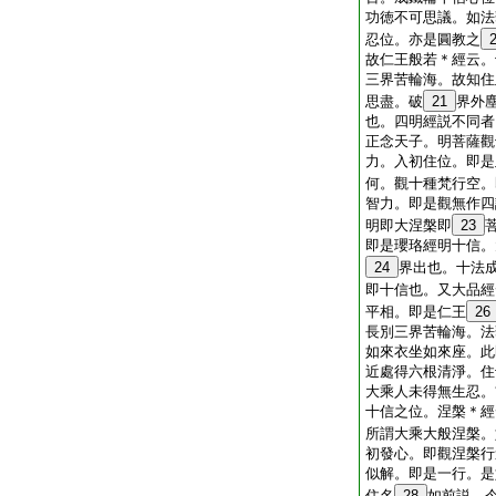
功徳不可思議。如法
忍位。亦是圓教之
故仁王般若＊經云。
三界苦輪海。故知住
思盡。破
21
界外
也。四明經説不同者
正念天子。明菩薩觀
力。入初住位。即是
何。觀十種梵行空。
智力。即是觀無作四
明即大涅槃即
23
即是瓔珞經明十信。
24
界出也。十法
即十信也。又大品經
平相。即是仁王
26
長別三界苦輪海。法
如來衣坐如來座。此
近處得六根清淨。住
大乘人未得無生忍。
十信之位。涅槃＊經
所謂大乘大般涅槃。
初發心。即觀涅槃行
似解。即是一行。是
住名
28
如前説。