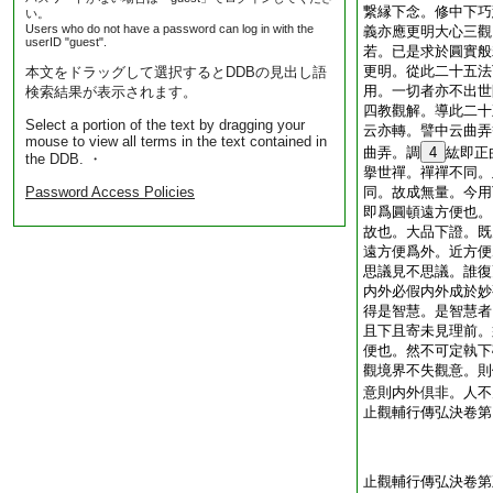
繋縁下念。修中下巧
い。
Users who do not have a password can log in with the
義亦應更明大心三觀
userID "guest".
若。已是求於圓實般
更明。從此二十五法
本文をドラッグして選択するとDDBの見出し語
用。一切者亦不出世
検索結果が表示されます。
四教觀解。導此二十
Select a portion of the text by dragging your
云亦轉。譬中云曲弄
mouse to view all terms in the text contained in
曲弄。調
4
紘即正
the DDB. ・
擧世禪。禪禪不同。
Password Access Policies
同。故成無量。今用
即爲圓頓遠方便也。
故也。大品下證。既
遠方便爲外。近方便
思議見不思議。誰復
内外必假内外成於妙
得是智慧。是智慧者
且下且寄未見理前。
便也。然不可定執下
觀境界不失觀意。則
意則内外倶非。人不
止觀輔行傳弘決卷第
止觀輔行傳弘決卷第