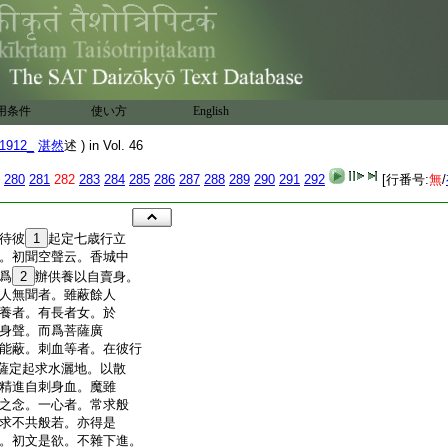
用条件
使い方
English
1912_
湛然
述 ) in Vol. 46
280
281
282
283
284
285
286
287
288
289
290
291
292
[行番号:
無
/
待彼
1
起定七歳行立
。初聞空聲云。香城中
爲
2
辦供養以自賣身。
人無聞者。雖蔽餘人
養者。有長者女。於
身聲。而爲菩薩廣
能蔽。刺血等者。在彼行
薩定起求水灑地。以散
精進自刺身血。魔雖
之念。一心者。常求般
求不共般若。亦得是
。初文是欲。不雜下進。