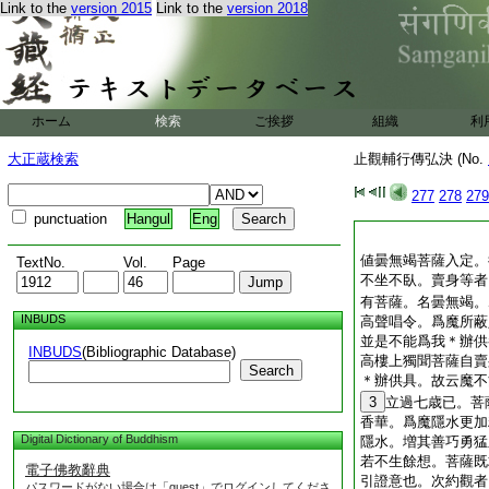
Link to the
version 2015
Link to the
version 2018
ホーム
検索
ご挨拶
組織
利
大正蔵検索
止觀輔行傳弘決 (No.
277
278
279
punctuation
Hangul
Eng
値曇無竭菩薩入定。
TextNo.
Vol.
Page
不坐不臥。賣身等者
有菩薩。名曇無竭。
INBUDS
高聲唱令。爲魔所蔽
並是不能爲我＊辦供
INBUDS
(Bibliographic Database)
高樓上獨聞菩薩自賣
Search
＊辦供具。故云魔不
3
立過七歳已。菩
香華。爲魔隱水更加
Digital Dictionary of Buddhism
隱水。増其善巧勇猛
若不生餘想。菩薩既
電子佛教辭典
引證意也。次約觀者
パスワードがない場合は「guest」でログインしてくださ