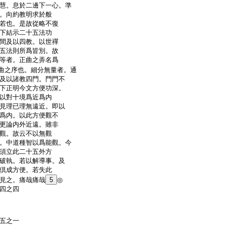
慧。息於二邊下一心。準
。向約教明求於般
若也。是故從略不復
下結示二十五法功
間及以四教。以世禪
五法則所爲皆別。故
等者。正曲之弄名爲
曲之序也。細分無量者。通
及以諸教四門。門門不
下正明今文方便功深。
以對十境爲近爲内
見理已理無遠近。即以
爲内。以此方便觀不
更論内外近遠。雖非
觀。故云不以無觀
。中道種智以爲能觀。今
須立此二十五外方
破執。若以解導事。及
倶成方便。若失此
見之。痛哉痛哉
5
◎
四之四
五之一