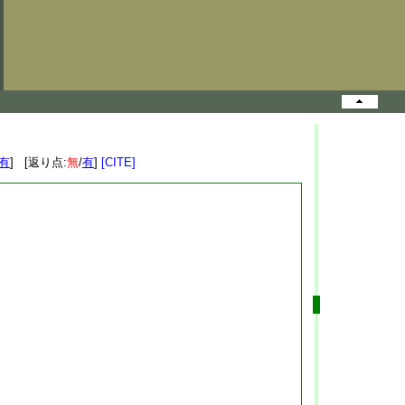
有
] [返り点:
無
/
有
]
[CITE]