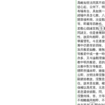
爲略知世法同異不煩
從心起。云何下。明
有喩有合。具如第一
經喩中具含七教。八
開章後料簡。次從觀
等。即藏等四教也。
若觀心因縁至熟
5
同諸文。但是會漸歸
性。故四句相即。若
華嚴譬乳。今且逐便
漸中仍更存於四味。
加共般若如酪。雖無
等般若中或一會一時
亦多。又今論觀理攝
教中明共般若。若的
次教中對方等般若。
體即所攝未即。雖復
云即。次明法華涅槃
顯捃拾教故。涅槃意
住。故本意在圓。權
保權以爲究竟。元意
若息還依頓觀。問。
涅槃何殊。答。方等
不相離義同相即。不
此方等亦
6
即中論