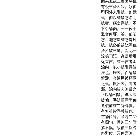
因果無後三番因果位
有後三番因果。汝但
即同外人邪破。如我
式。但以智破惑名之
破智。稱之爲破。不
下引論偈。一一位中
道者何耶。答。前初
惑。翻惑爲智惑爲所
破。破必前後淺深位
於所破三道。點此一
詮義曰語。亦是所引
從直言。謂一言者即
治内。以小破邪爲治
序也。序云。百論破
留滯。今通用彼序兩
之式。廣雅云。閑者
邪。治内故去無邊之
正以論相破。準大乘
破偏。準法華意開偏
還依前來二諦釋義。
有無並皆憑教故也。
空論位等。並是二諦
有四句。且以三句對
落不倶。故使三觀各
略辦位。云何言無。