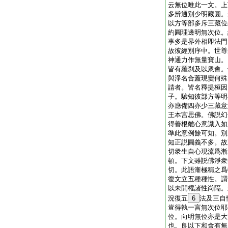
云無位唯此一文。上
多辨通別少明藏圓。
以方等部多斥三藏位
約圓理邊明無次位。
事多是界外相即法門
故彼經別序中。世尊
神通力作無量寶山。
皆有羅刹及以衆會。
與淨名合蓋現變何殊
請者。皆名釋提桓因
子。驗知彼部方等明
亦應備四亦少三藏意
王本宮思佛。佛説幻
得善根離心意識入如
準此意例餘可知。別
知正説圓義不多。故
切衆生自心現流爲漸
頓。下文雖説佛淨衆
切。此語漸極稱之爲
復文立五種種性。謂
以未開權諸性尚隔。
況復五
6
法及三自
豈得執一言無次位耶
位。向明無位亦是大
也。良以下和會有無