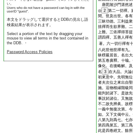
い。
唐毘陵沙門湛然
Users who do not have a password can log in with the
◎
2
第二一切禪。
userID "guest".
間。世及出世。各有
本文をドラッグして選択するとDDBの見出し語
三昧功徳。三利益衆
検索結果が表示されます。
捨禪而生欲界難。二
上難。三依禪得菩提
Select a portion of the text by dragging your
謂四禪。五善人禪有
mouse to view all terms in the text contained in
the DDB. ・
著。六一切行禪有
八此世他世禪有九。
Password Access Policies
昧楞嚴居首。名出大
第五卷廣釋。十喩。
像化。在後略解。及
名
3
在大品。大論
初來意中。先明無位
者夫次位之來出自聖
施。逗物根縁階級同
能判於諸下。是故先
事説於諸位。又無故
不二故先辨眞。故楞
一義中無復次第。今
如。又下文偈中云。
八第九則爲七。七亦
第四爲第五。第三爲
此是四卷經文。餘所