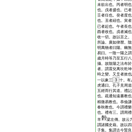
未欲出也。丙者明也
也。戊者盛也。已者
壬者任也。癸者度也
也。丑者紐也。寅者
已者起也。午者長也
酉者收也。戌者滅也
收一切。故以言之。
所論。廣如律暦。陰
明萬物者曰陽。幽無
易曰。一陰一陽之謂
歳月時等乃至五行八
攝。故陰陽之法布於
者。謂震兌离坎乾坤
時之變。又爻者效也
一以象三
3
十。有
虎通曰。孔子見周道
五經而行其道。禮記
也。疏通知遠書教也
精微易教也。恭儉謙
春秋教也。今謂禮樂
也。禮有三。謂周禮
羊
梁左傳。故云
謂諸國史藉。故以四
子集。集謂古今賢良