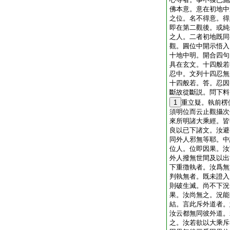
佛本意。意在初地中
之位。名不得意。得
即在第二觀後。或純
之人。二者初地既同
觀。圓位中開示悟入
十地中明。開合四句
具在玄文。十四般若
忍中。文列十四忍無
十四般若。答。忍因
斷故從斷説。問下料
1
重立疑。執前楞
須明位而云止觀攝次
來所明諸大乘經。皆
良以已下諸文。汝避
同外人邪無等耶。中
位人。位即因果。汝
外人撥無世間及以出
下重徴執者。汝爲無
判執無者。既未證入
則破生滅。尚不下況
果。汝尚無之。況能
結。言此斥外道者。
汝云都無同彼外道。
之。汝若欲以大乘斥