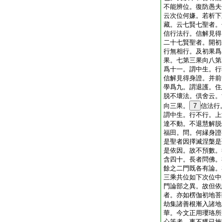
不能辨位。復防愚夫
云次位何嫌。若析下
藏。云七賢七聖者。
信行法行。信解見得
二十七賢聖者。開初
行無相行。及初果爲
果。七第三果向八第
爲十一。謂中生。行
信解見得身證。并前
學爲九。謂退護。住
脱不壞法。倶舍云。
向三果。
7
信法行
謂中生。行不行。上
達不動。不退慧解脱
福田。問。何縁身證
是聖者因擇滅涅槃是
是依因。故不預數。
含四十。長者問佛。
餘之二門既各有論。
三乘共位如下次位中
門論部之異。故但依
者。亦如楞伽初地菩
劫集諸善根漸入諸地
華。今文正用瓔珞所
心等者。事不獲已施