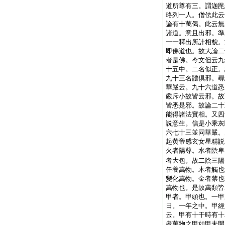
道所尊有三。謂迦毘
略列一人。僧佉此云
論有十萬偈。此云無
諸道。意且出邪。準
一一釋出所計相貌。
即佛道也。故大論二
者是佛。今文但云九
十五中。二名似正。
九十三名體倶邪。尋
華嚴云。九十六道悉
嚴斥小故皆云邪。故
皆悉是邪。故論二十
能得諸法實相。又四
説意生。信是小乘灰
六七十三並同華嚴。
起黄帝感玄女星精説
火者陽尊。水者陰卑
者大包。故二陰三陽
任養萬物。木者觸也
變化萬物。金者禁也
萬物也。是故萬類皆
甲者。甲頭也。一甲
日。一年之中。甲經
云。甲有十干時有十
者萬物之甲如甲未開