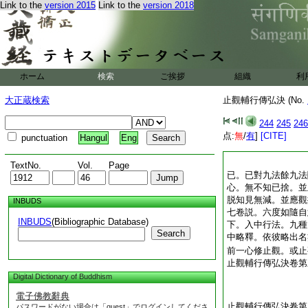
Link to the
version 2015
Link to the
version 2018
ホーム
検索
ご挨拶
組織
利
大正蔵検索
止觀輔行傳弘決 (No.
244
245
246
点:
無
/
有
]
[CITE]
punctuation
Hangul
Eng
TextNo.
Vol.
Page
已。已對九法餘九法
心。無不知已捨。並
脱知見無減。並應觀
INBUDS
七卷説。六度如隨自
INBUDS
(Bibliographic Database)
下。入中行法。九種
Search
中略釋。依彼略出名
前一心修止觀。或止
止觀輔行傳弘決卷第
Digital Dictionary of Buddhism
電子佛教辭典
止觀輔行傳弘決卷第
パスワードがない場合は「guest」でログインしてくださ