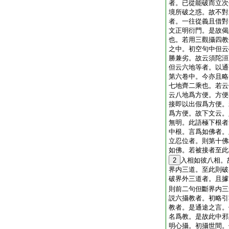
者。已從能破而立次
境所破之惑。故不對
者。一往從義且借對
文正明衍門。是故偈
也。若用三觀攝四教
之中。初空句中但云
勝兼劣。故云須陀洹
但云六地等者。以通
第六卷中。今亦且略
七地齊二乘也。若云
云八地爲方便。方便
接即以出假爲方便。
爲方便。故下文云。
無明。此語極下根者
中根。言爲如佛者。
立忍位者。則第十佛
如佛。若被接者至此
2
入相如彼八相。
界内三道。至此則破
破界外三道者。且據
則前二句但斷界内三
説六攝教者。初略引
教者。是通途之言。
名爲教。是故此中邪
明心攝。初攝世間。