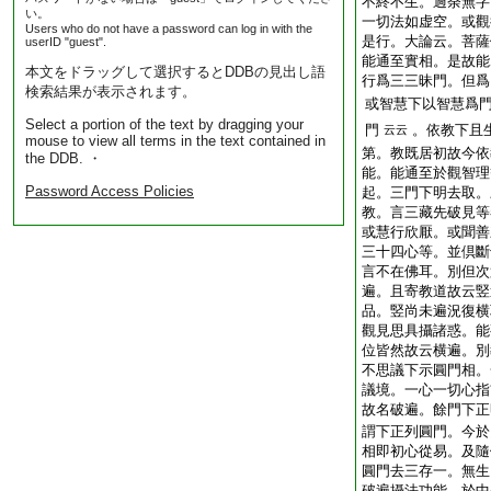
不終不生。過荼無字
い。
一切法如虚空。或觀
Users who do not have a password can log in with the
是行。大論云。菩薩
userID "guest".
能通至實相。是故能
本文をドラッグして選択するとDDBの見出し語
行爲三三昧門。但爲
検索結果が表示されます。
或智慧下以智慧爲
Select a portion of the text by dragging your
門
。依教下且
云云
mouse to view all terms in the text contained in
第。教既居初故今依
the DDB. ・
能。能通至於觀智理
Password Access Policies
起。三門下明去取。
教。言三藏先破見等
或慧行欣厭。或聞善
三十四心等。並倶斷
言不在佛耳。別但次
遍。且寄教道故云竪
品。竪尚未遍況復横
觀見思具攝諸惑。能
位皆然故云横遍。別
不思議下示圓門相。
議境。一心一切心指
故名破遍。餘門下正
謂下正列圓門。今於
相即初心從易。及隨
圓門去三存一。無生
破遍攝法功能。於中