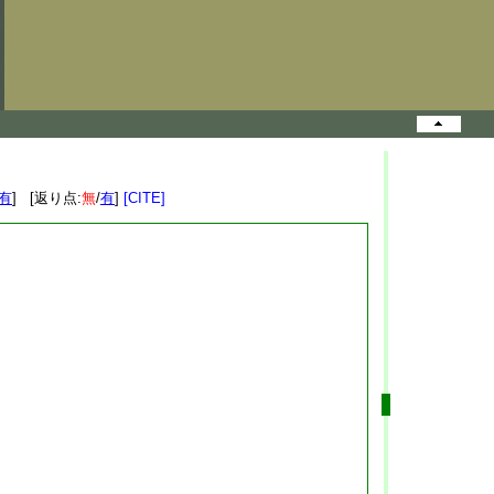
有
] [返り点:
無
/
有
]
[CITE]