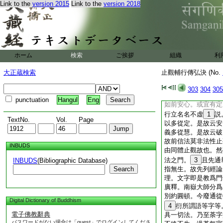
Link to the
version 2015
Link to the
version 2018
顛倒誰論多少。但曾
未安故云少耳。全未
定慧處於法性。故名
推責不安之心。故名
不破。得名隨事心境
心對辨破否。若已安
ホーム
検索
ご挨拶
組織
利
是破。何須至今更須
破意。由未安故。若
大正蔵検索
止觀輔行傳弘決 (No.
若未相應等也。言有
破遍並是絶待。咸具
303
304
305
未入。隨事調熟用與
punctuation
Hangul
Eng
如前安心。或宜有定
行立名名不虚
1
説
TextNo.
Vol.
Page
以多從定。是故云安
義多從慧。是故云破
故前信法莫非法性止
INBUDS
由同體止觀故也。然
法之門。
3
且先通
INBUDS
(Bibliographic Database)
Search
指無生。故先列經論
理。文字即是教爲門
廣釋。南嶽大師分爲
別約圓頓。今廢通從
Digital Dictionary of Buddhism
4
衍所謂語等字等
電子佛教辭典
具一切法。乃至荼字
パスワードがない場合は「guest」でログインしてくださ