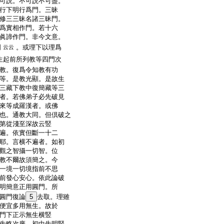
可説。不可説不可盡。
行下明行爲門。三昧
修三三昧名諸三昧門。
爲實相作門。若十六
眞諦作門。非今文意。
門
。或理下以理爲
云云
生起前所列教等四門次
教。復爲令知教有功
等。是教光顯。是故生
三藏下教中復簡藏等三
者。若佛弟子必先破見
來等成羅漢者。或佛
也。通教大同。但倶破之
第從淺至深故云竪
遍。依實但斷一十二
耶。言横不遍者。如初
觀之智攝一切智。位
教不爾故須簡之。今
一境一切境指前不思
前發心安心。依此論破
明簡意正用圓門。所
圓門復論
5
去取。理雖
便宜多用無生。故於
門下正示無生横竪
先略次廣。初中先明竪