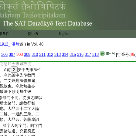
解境發心安心。心既
破故故復云破。前以
爲安。今以準教四句
爲破。破非不安安非
唯一。上善巧下約上安
於諦定慧已發。彼即
用条件
使い方
English
論破。次若未下正明
未破故今更論破故云
1912_
湛然
述 ) in Vol. 46
定之慧等者。然安心
定慧。今據初心欲入
306
307
308
309
310
311
312
313
314
315
316
317
318
[行番号:
無
/
不同。或宜有慧之定
之慧如今破遍故從
。又前
2
安中先推法性
。今此破中先準教門
。二文兼具法體無遍。
觀故也。今此無生亦
破法下欲明無生破
擧諸門不同。從廣之狹以
所出諸門。謂教行智
也。大品四十二字大論
二解。一通約三乘。二
頓。大品云。菩薩摩訶
。諸字入阿字門。阿字門
盡諸法邊。究竟窮底