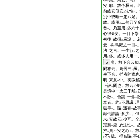
レ
三
安
耶。故今釋曰。
一
前總安但安
法性
。
二
一
別中或唯一悉即足。
故。或用
二句乃至
二
番
。乃至用
多六十
一
二
心得
安。一目下擧
初後
故須
廣設
。
一
二
一
云
得
鳥羅之一目
二
レ
一
法
之言。一生行
之
一
レ
用
多。或多人用一
レ
5
辨。故下合云如
爾雅云。鳥罟曰
羅
レ
生下合。捕者陸獵也
明
來意
中。初徴起
二
一
正設
問也。故云
法
レ
二
是境中一念三千離
二
不散
。合謂
一念
一
二
一
意者。約
不思議
理
二
一
破等
。隨
迷妄
故
一
二
一
顛倒誰論
多少
。但
二
一
未
安故云
少耳。全
レ
レ
定慧
處
於法性
。
一
二
一
推
責不安之心
。故
中
上
不
破。得名隨
事
レ
レ
レ