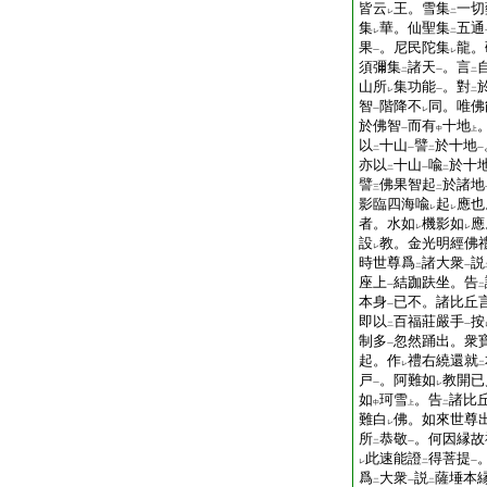
皆云
王。雪集
一切
レ
二
集
華。仙聖集
五通
レ
二
果
。尼民陀集
龍。
一
レ
須彌集
諸天
。言
二
一
二
山所
集功能
。對
レ
一
二
智
階降不
同。唯佛
一
レ
於佛智
而有
十地
一
中
上
以
十山
譬
於十地
二
一
二
一
亦以
十山
喩
於十
二
一
二
譬
佛果智起
於諸地
三
二
影臨四海喩
起
應也
レ
レ
者。水如
機影如
應
レ
レ
設
教。金光明經佛
レ
時世尊爲
諸大衆
説
二
一
座上
結跏趺坐。告
一
二
本身
已不。諸比丘
一
即以
百福莊嚴手
按
二
一
制多
忽然踊出。衆
一
起。作
禮右繞還就
レ
二
戸
。阿難如
教開已
一
レ
如
珂雪
。告
諸比
中
上
二
難白
佛。如來世尊
レ
所
恭敬
。何因縁故
二
一
此速能證
得菩提
レ
二
一
爲
大衆
説
薩埵本
二
一
二