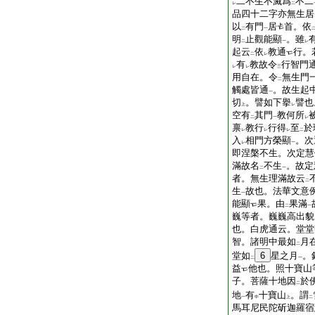
二不生不滅爲
不二
レ
二
品四十二字亦無生居
以
有門
居
首。依
二
一
明
止觀能顯
。雖
二
一
レ
起云
依
教通
行。
二
レ
有
教故令
行智門
レ
レ
三
用自在。令
無生門
二
觸處皆通
。故生起
一
切
。譬如下擧
譬也
上
レ
空有
其門
教何所
二
一
レ
禀
教行
行得
至
於
レ
レ
レ
二
入
相門方榮顯
。次
レ
一
即涅槃不生。次定慧
滿故名
不生
。故定
二
一
者。無生理滿故云
二
生
故也。法華文意
一
能顯
果。由
果滿
二
一
巍等者。巍巍高出貌
也。白虎通云。堂堂
智。諸明中最如
月
二
堂如
6
星之月
。
二
一
益
他也。照十寶山
子。菩薩十地因
於
二
地
有
十寶山
。謂
一
中
上
二
馬耳尼民陀斫迦羅宿