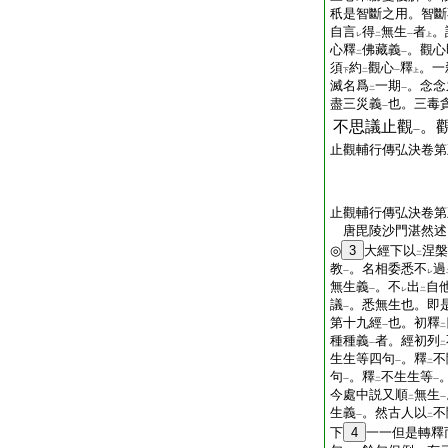
秖是智斷之用。智斷
自言
得
無生
者
。
レ
二
一
上
心釋
佛藏義
。觀心
二
一
須
約
觀心
釋
。一
下
二
一
上
滅名爲
一期
。念念
二
一
盡三災義
也。三毒
一
不思議止觀
。
一
止觀輔行傳弘決卷第
止觀輔行傳弘決卷第
唐毘陵沙門湛然
◎
3
大經下以
涅槃
二
教
。名相委悉不
過
一
レ
無生義
。不
出
自
一
レ
二
議
。悉無生也。即
一
第十九經
也。初釋
一
二
種種義
者。經初列
一
二
生生等四句
。釋
不
一
二
句
。釋
不生生等
一
二
一
今處中説又順
無生
二
一
生義
。然古人以
不
一
二
下
4
一一但是轉釋