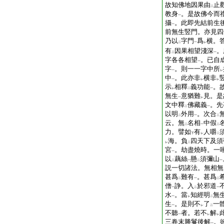
故知佛地因果由
止
二
教身
。是故佛今而
一
攝
。此即先結前生
一
前無生竪門。亦見四
乃以
字門
爲
横。
二
一
レ
有
因果相望淺深
。
二
一
字各各相望
。已自
一
字
。則一一字中所
一
レ
中
。此亦非
横非
一
レ
レ
示
相釋
義功能
。
レ
二
一
無生
意猶難
見。是
一
レ
文中釋
佛藏義
。先
二
一
以明
外用
。次合
二
一
二
云。無
名相
中假
二
一
二
力。譬如
有
人嚼
下
レ
二
海。負
四天下及須
レ
二
宮
。劫盡燒時。一
一
以
藕絲
懸
須彌山
二
一
二
一
説一切諸法。無相無
甚爲
難有
。甚爲
二
一
二
僧
諍。入
於邪道
一
二
一
水
。當
知經明
無
一
レ
二
生
。是則不
了
一
一
レ
二
不聽
者。若不
解
一
レ
レ
三卷末勝鬘後解
。
一