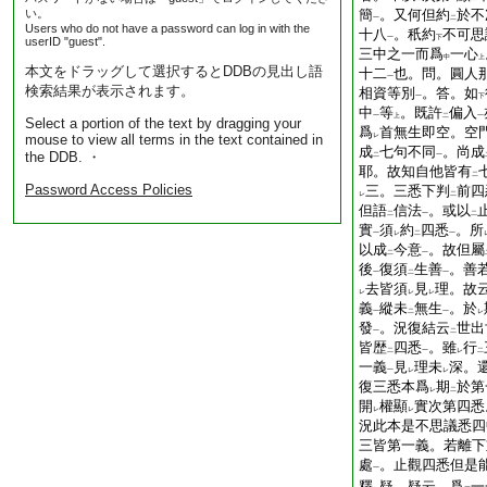
い。
簡
。又何但約
於不
一
二
Users who do not have a password can log in with the
十八
。秖約
不可思
一
下
userID "guest".
三中之一而爲
一心
中
上
本文をドラッグして選択するとDDBの見出し語
十二
也。問。圓人
一
検索結果が表示されます。
相資等別
。答。如
一
下
中
等
。既許
偏入
一
上
二
一
Select a portion of the text by dragging your
爲
首無生即空。空
mouse to view all terms in the text contained in
レ
成
七句不同
。尚成
the DDB. ・
二
一
耶。故知自他皆有
二
Password Access Policies
三。三悉下判
前四
レ
二
但語
信法
。或以
二
一
二
實
須
約
四悉
。所
一
レ
二
一
以成
今意
。故但屬
二
一
後
復須
生善
。善
一
二
一
去皆須
見
理。故
レ
レ
レ
義
縱未
無生
。於
一
二
一
レ
發
。況復結云
世出
一
二
皆歴
四悉
。雖
行
二
一
レ
二
一義
見
理未
深。
一
レ
レ
復三悉本爲
期
於第
レ
二
開
權顯
實次第四悉
レ
レ
況此本是不思議悉四
三皆第一義。若離下
處
。止觀四悉但是
一
釋
疑。疑云。爲
一