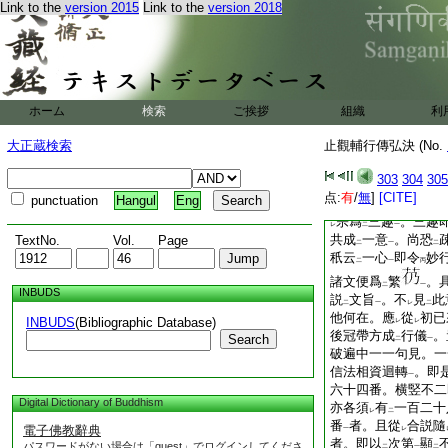
別約
次第三觀
。則
Link to the
version 2015
Link to the
version 2018
二
一
著
若就之言
。次第
二
一
擧故云
又耳。人見
レ
二
謂
頓等三止觀外。
三
關
前頓
。今安心者
二
一
前文云
須行填願
。
二
一
ホーム
検索
ご挨拶
總若別。並是圓頓填
組織
利
三觀
。一一觀中皆
一
大正蔵検索
止觀輔行傳弘決 (No.
一心
乃成
四番一百
一
二
人不
見
之妄生
穿
レ
レ
二
303
304
305
頓漸不定之三
。故
一
点:
有
/
無
]
[CITE]
punctuation
Hangul
Eng
所發爲
三觀
。觀成
二
一
宗爲
三趣
。三趣
レ
二
一
共成
一意
。尚恐
TextNo.
Vol.
Page
二
一
二
秖云
一心
即令
妙
二
一
丙
諸文便爲
繁
。
二
一
INBUDS
説
文旨
。不
見
此
二
一
レ
二
他何在。應
從
初已
INBUDS
(Bibliographic Database)
レ
レ
後冠帶方成
行儀
。
Search
二
一
破遍中一一句見。一
信法相資迴轉
。即
一
六十四番。横竪不二
Digital Dictionary of Buddhism
亦各須
有
一百二十
レ
二
番
者。且從
合説隨
電子佛教辭典
一
レ
者。即以
次第
顯
パスワードがない場合は「guest」でログインしてくださ
二
一
二