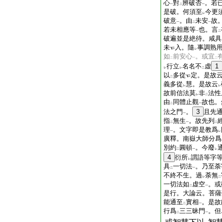
心
對
辨破否
。若
一
二
一
是破。何須至
今更
レ
破意
。由
未安
故
一
二
一
若未相應等
也。言
一
二
破遍並是絶待。咸具
未
入。隨
事調熟
レ
如
前安心
。或宜
二
一
二
行立
名名不
虚
1
レ
レ
二
以
多從
定。是故
二
義多從
慧。是故云
レ
レ
故前信法莫
非
法性
レ
二
由
同體止觀
故也。
二
一
法之門
。
3
且先
一
指
無生
。故先列
二
一
二
理
。文字即是教爲
一
レ
廣釋。南嶽大師分爲
別約
圓頓
。今廢
二
一
レ
4
衍所
謂語等字
レ
具
一切法
。乃至荼
二
一
不終不生。過
荼無
レ
二
一切法如
虚空
。或
二
一
是行。大論云。菩薩
能通至
實相
。是故
二
一
行爲
三三昧門
。但
二
一