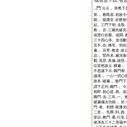
或智慧下以
智
二
門
云云
。依教下
レ
第
。教既居
初故今
一
レ
能
。能通至
於觀智
一
二
起。三門下明
去取
二
一
教
。言
三藏先破見
一
二
或慧行欣厭。或聞
二
三十四心等。並倶斷
言不
在
佛耳。別但
レ
レ
遍
。且寄
教道
故
一
二
一
品
。竪尚未
遍況復
一
レ
觀
見思
具攝
諸惑
二
一
二
一
位皆然故云
横遍
。
二
一
不思議下示
圓門相
二
一
議境
。一心一切心
一
故名
破遍
。餘門下
二
一
謂下正列
圓門
。今
二
一
相即
初心從
易。及
一
レ
圓門
去
三存
一。
一
レ
レ
破遍攝法功能
。於
一
レ
門
者。初標
能通光
一
二
二意
。先釋
到
因
一
レ
レ
皆以
教門
通
行至
二
一
レ
レ
彼淨名三十二菩薩中