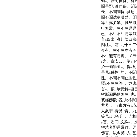
句
。餘句但例。有
一
聞是即
眞而俗。聞
レ
云。不聞聞從
眞起
レ
レ
聞不聞法身凝然。聞
等古亦多解。興皇以
行無常。生不生是是
已。不生不生是寂滅
言
四出
者此偈四處
二
一
四柱
。謂
九十五二
一
二
今有。生不生本有今
不生無有是處。又云
之。章安云。準
下
レ
二
於一句半句
。得
見
一
下
是見
佛性
句。不聞
二
一
性。不聞不聞正因性
釋
不生生等
。亦應
二
一
旨
。依
章安解
復
一
二
一
智斷因果倶無生
也
一
彼經佛欲
説
此不聞
レ
二
世界
。時東方有
瑠
一
二
大衆非
青見
青。乃
レ
レ
等見
此光明
。皆相
二
一
答。次問
文殊
。
レ
二
一
智慧者即是常住。乃
佛言。汝今莫
入
甚
レ
二