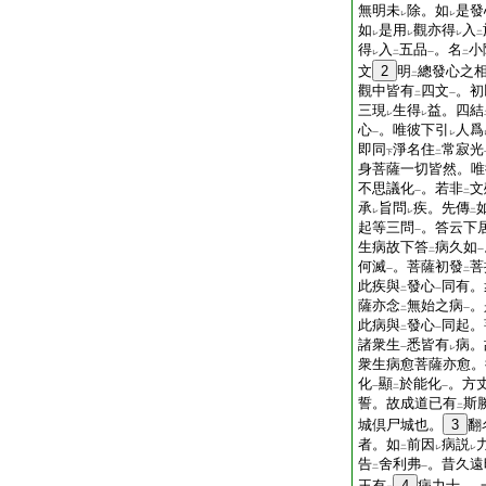
無明未
除。如
是發
レ
レ
如
是用
觀亦得
入
レ
レ
レ
二
得
入
五品
。名
小
レ
二
一
二
文
2
明
總發心之
二
觀中皆有
四文
。初
二
一
三現
生得
益。四結
レ
レ
心
。唯彼下引
人爲
一
レ
即同
淨名住
常寂光
下
二
身菩薩一切皆然。唯
不思議化
。若非
文
一
二
承
旨問
疾。先傳
レ
レ
二
起等三問
。答云下
一
生病故下答
病久如
二
一
何滅
。菩薩初發
菩
一
二
此疾與
發心
同有。
二
一
薩亦念
無始之病
。
二
一
此病與
發心
同起。
二
一
諸衆生
悉皆有
病。
一
レ
衆生病愈菩薩亦愈。
化
顯
於能化
。方
一
二
一
誓。故成道已有
斯
二
城倶尸城也。
3
翻
者。如
前因
病説
二
レ
レ
告
舍利弗
。昔久遠
二
一
王有
4
病力士
。