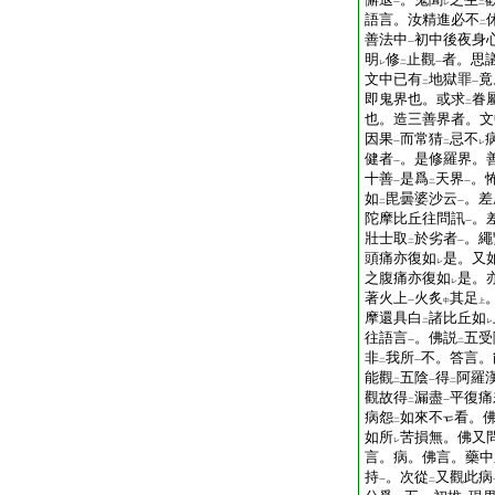
一
レ
二
語言。汝精進必不
二
善法中
初中後夜身
一
明
修
止觀
者。思
レ
二
一
文中已有
地獄罪
竟
二
一
即鬼界也。或求
眷
二
也。造三善界者。文
因果
而常猜
忌不
一
二
レ
健者
。是修羅界。
一
十善
是爲
天界
。
一
二
一
如
毘曇婆沙云
。差
二
一
陀摩比丘往問訊
。
一
壯士取
於劣者
。繩
二
一
頭痛亦復如
是。又
レ
之腹痛亦復如
是。
レ
著火上
火炙
其足
一
中
上
摩還具白
諸比丘如
二
レ
往語言
。佛説
五受
一
二
非
我所
不。答言。
二
一
能觀
五陰
得
阿羅
二
一
二
觀故得
漏盡
平復痛
二
一
病怨
如來不
看。
二
如所
苦損無。佛又
レ
言。病。佛言。藥中
持
。次從
又觀此病
一
二