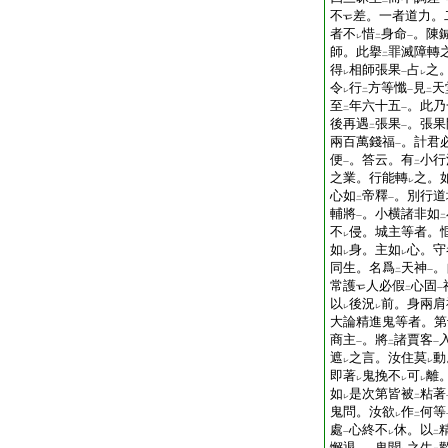
二
一
不
差。一者道力。
者不
惜
身命
。陳
レ
二
一
師。此擧
罪滅障轉
二
得
相師張果
占
之
レ
一
レ
令
行
方等懺
見
天
レ
二
一
二
至
年六十五
。此乃
二
一
後再遇
張果
。張果
二
一
兩百萬錢福
。計君
一
便
。答云。有
小行
一
二
之業。行能轉
之。
レ
心如
帝釋
。別行道
二
一
輔將
。小横諸非如
一
二
不
侵。城主等者。
レ
如
身。主如
心。守
レ
レ
同生。名爲
天神
。
二
一
常護
人必假
心固
二
一
以
後況
前。身兩肩
レ
レ
大論精進鬼等者。第
商主
。將
諸賈客
一
二
一
遮
之言。汝住莫
動
レ
レ
即著
鬼挽不
可
離
レ
レ
レ
如
是次第皆被
粘著
レ
二
鬼問。汝欲
作
何等
レ
二
處
心終不
休。以
一
レ
二
懈退
。鬼聞
之生