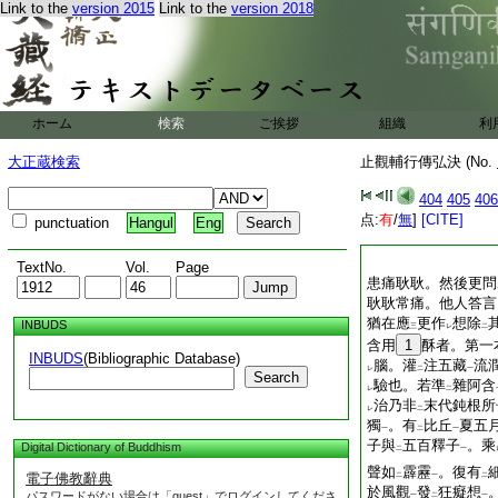
Link to the
version 2015
Link to the
version 2018
ホーム
検索
ご挨拶
組織
利
大正蔵検索
止觀輔行傳弘決 (No.
404
405
406
点:
有
/
無
]
[CITE]
punctuation
Hangul
Eng
TextNo.
Vol.
Page
患痛耿耿。然後更問
耿耿常痛。他人答言
猶在應
更作
想除
INBUDS
三
レ
二
含用
1
酥者。第一
INBUDS
(Bibliographic Database)
腦。灌
注五藏
流
レ
二
一
Search
驗也。若準
雜阿含
レ
二
治乃非
末代鈍根所
レ
二
獨
。有
比丘
夏五
一
二
一
子與
五百釋子
。乘
Digital Dictionary of Buddhism
二
一
聲如
霹靂
。復有
電子佛教辭典
二
一
二
於風觀
發
狂癡想
パスワードがない場合は「guest」でログインしてくださ
一
二
一