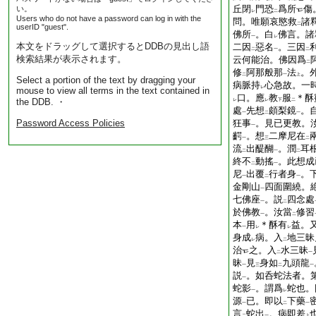
丘閉
門恐
爲所
傷
い。
レ
二
Users who do not have a password can log in with the
問。唯願哀愍救
諸
二
userID "guest".
佛所
。白
佛言。諸
一
レ
本文をドラッグして選択するとDDBの見出し語
二因
惡名
。三因
二
一
二
検索結果が表示されます。
云何能治。佛因爲
二
修
阿那般那
法
。
二
一
上
Select a portion of the text by dragging your
病脈持
心急故。一
レ
mouse to view all terms in the text contained in
口。應
教
服
＊酥
the DDB. ・
レ
レ
下
二
處
先想
頗梨鏡
。
一
二
一
Password Access Policies
狂事
。見已更教。
一
齶
。想
二摩尼在
一
三
二
流
出醍醐
。潤
耳
二
一
二
終不
動搖
。此想成
二
一
尼
出覆
行者身
。
一
二
一
金剛山
四面圍繞。
一
七佛座
。説
四念處
一
二
於佛教
。汝當
修習
一
二
本
用
＊酥有
益。
一
レ
レ
身成
病。入
地三昧
レ
二
治
之。入
水三昧
二
一
昧
見
身如
九頭龍
一
三
二
一
説
。如呑蛇法者。
一
蛇影
。謂爲
蛇也。
一
レ
源
已。即以
下藥
一
二
一
言
蛇出
。病即差
二
一
上