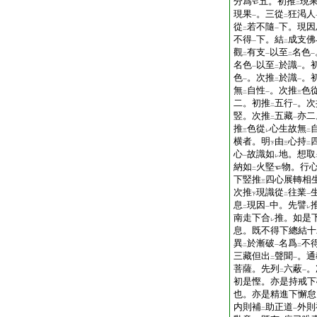
分爲
五。初推
現
二
現果
。三從
狂渇人
一
二
從
若不隨
下。現因
二
一
不得
下。結
成支佛
一
二
觀
有支
以至
名色
二
一
二
一
名色
以至
於識
。
一
二
一
色
。次推
於識
。
一
二
一
無
自性
。次推
色
二
一
三
二。初推
五行
。次
二
一
竪。次推
五藏
亦二
二
一
推
色從
心生故無
三
レ
二
横者。明
由
心持
下
三
二
心
故識如
地。想取
一
レ
納如
火堅
物。行
二
下竪推
四心展轉相
三
次推
現識從
往業
下
二
一
息
現因
中。先譬
二
一
レ
南走下合
推。如是
レ
息。既不得下總結十
異
於漸破
名爲
不
二
一
二
三藏但出
聲聞
。通
二
一
菩薩。先列
六蔽
。
二
一
初是慳。亦是持戒下
也。亦是精進下懈怠
内則補
助正道
外則
二
一