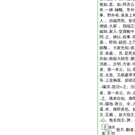
復如
是。如
阿含云
レ
二
有
一婢
極醜。常外
二
一
事。野外有
泉泉上
レ
人
。自縊而死。影
一
便瞋
大家
。我端正
二
一
破歸
家入
堂寶帳中
レ
二
問
之。婢以
前事
レ
二
一
遇
。即與
鏡照
之
一
レ
レ
鏡醜
。大家先知
彼
一
三
至
泉處
。見
是死
二
一
二
亦如
南嶽大師苦
腫
下
二
消差
。次明
方術
上
二
一
者。第一本云。以
レ
息
太急。又眠處單
一
等
上逆胸塞。節節
一
噦須
急治
之。治
レ
二
者。第一本云。向
二
之。痛差自知。痛
レ
向
陽地
呪云。令
二
一
二
還
本。痛即差也。
レ
主
五藏
。故大指主
二
一
心。無名指主
脾。
レ
レ
2
邀居
呪不
翻者
レ
3
遙
切