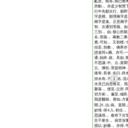
亂意。既有
病已唯
レ
所動
。亦是少智慧
一
行中先願次行。願即
字是檀。順理兩字是
兩字是進。正意兩字
智。次通別菩薩。如
三別
。由
發心所期
一
二
名
菩薩
。兩教二乘
二
一
應
可知
。又初標
二
一
二
但至
別教
。佛界亦
二
一
證道同
圓。亦可
三
通
始終
故。具如
二
一
二
不思議
中。云
直聞
一
二
云。佛告
菩提樹神
二
一
後有
長者
名曰
持
二
一
二
持水有
子
1
名
流
レ
二
水見已自思惟言。我
聚落
。便至
父所
一
二
一
切方術
。遍至
城邑
一
二
我是醫師。善知
方
二
聞
許
治
病。直聞
レ
レ
レ
二
妙境
得
入
初住
一
二
一
思議境
。復有下次
一
百千衆生
。病苦深
一
授以
妙藥
。亦得
二
一
二