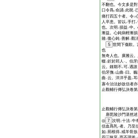
不翻也。今文多是對
口令爲
命誦
此呪
レ
二
一
痛打四五十者。令
三
人卒患。皆以
手打
レ
レ
也。次明
損益
中。
二
一
漸益。心鈍病輕漸損
雖
復心鈍
善解
觀
二
一
二
5
世間下傷歎。
也
無奇人也。廣雅云。
輟
釿於郢人
。伯牙
二
一
云。鍾期不
可
遇誰
レ
レ
伯牙撫
山曲
曰。巍
二
一
曲
云。洋洋乎盈
耳
一
レ
寡今治法妙故信者亦
止觀輔行傳弘決卷第
止觀輔行傳弘決卷第
唐毘陵沙門湛然
◎
7
次明
十法
中
二
一
信血爲乳
者。乃至
一
如
荊根得
戒羊骨放
二
レ
四三昧至
而不調差