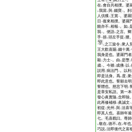
二
一
在
會自共相撲。婆
レ
我當
與
錢寶
。刹
レ
レ
二
一
人倶獲
王賞
。婆羅
二
一
日
復來相撲。婆羅
一
饒亦不
相報
。如
二
一
レ
我
。便語
之言。卿
一
レ
手
捺
頭左手捉
腰
一
レ
レ
之三旋令
衆人
レ
二
王大歡喜賜
錢十萬
二
一
我身是也。婆羅門者
殺
力士
。由
是墮
二
一
レ
二
歳
。今雖
成佛
以
一
二
一
二
説用
病法門
。以利
二
一
即是法身。爲
度
衆
レ
二
即此意也。誓願去明
誓體也。慈悲下明
二
是章安私語。第一本
發心眞實隨
念即除
レ
此再修補移
眞誠文
二
一
初從
光州
與
法喜
二
一
二
即其人也。喜師年逾
七。毛喜戲曰。尊師
敬在
徳不
在
年也
レ
レ
レ
レ
巧説
法即後代之富
レ