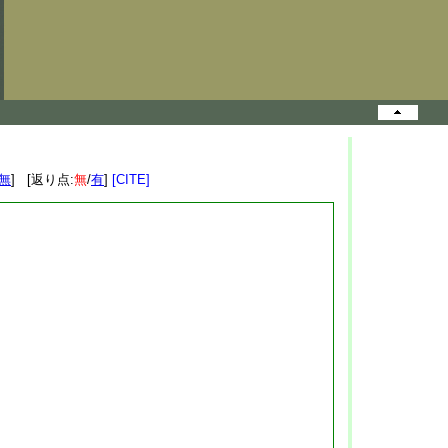
無
] [返り点:
無
/
有
]
[CITE]