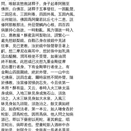
:
問。唯願哀愍救諸釋子。身子起牽阿難至
:
佛所。白佛言。諸釋子五事發狂。一因亂聲。
:
二因惡名。三因利養。四因外風。五因内風。
:
云何能治。佛因爲阿蘭若比丘七十二患。説
:
修阿那般那法。外惡聲觸内心根。四百四
:
病脈持心急故。一時動亂。風力彊故一時入
:
口。應教服＊酥蜜及呵梨勒法。謂繋心一
:
處先想頗梨鏡。自觀己身在彼鏡中見諸
:
狂事。見已更教。汝於鏡中除聲擧舌著上
:
齶。想二摩尼在兩耳中。想於珠中如乳滴
:
流出醍醐。潤耳根使不受聲。如膏油潤
:
終不動搖。此想成已次想九重金剛從摩
:
尼出覆行者身。下有金剛華行者坐上。有
:
金剛山四面圍繞。絶於外聲。一一山中出
:
七佛座。説四念處。爾時寂然不聞外聲。隨
:
於佛教。汝當修習愼勿忘失。今且依第一
:
本用＊酥有益。又云。春時入火三昧太温
:
身成病。入地三昧見身成無石山。須急
:
治之。入水三昧見身如大水泉。入風三
:
昧見身如九頭龍。須急治之。餘文廣如經
:
説。如呑蛇法者。第一本云。如人噉食呑於
:
蛇影。謂爲蛇也。因而爲病。他人問之知病
:
源已。即以下藥密以死蛇。著其痢盆。唱
:
言蛇出。病即差也。壁畫蛇影入酒杯中亦
:
復如是。如阿含云。舍衞有一長者名晨居。