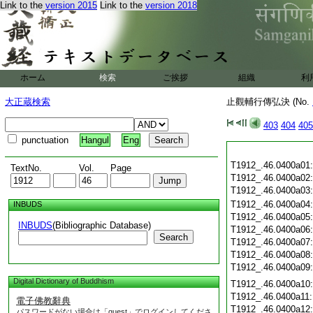
Link to the
version 2015
Link to the
version 2018
ホーム
検索
ご挨拶
組織
利
大正蔵検索
止觀輔行傳弘決 (No.
403
404
405
punctuation
Hangul
Eng
T1912_.46.0400a01
TextNo.
Vol.
Page
T1912_.46.0400a02
T1912_.46.0400a03
T1912_.46.0400a04
INBUDS
T1912_.46.0400a05
INBUDS
(Bibliographic Database)
T1912_.46.0400a06
Search
T1912_.46.0400a07
T1912_.46.0400a08
T1912_.46.0400a09
Digital Dictionary of Buddhism
T1912_.46.0400a10
T1912_.46.0400a11
電子佛教辭典
T1912_.46.0400a12
パスワードがない場合は「guest」でログインしてくださ