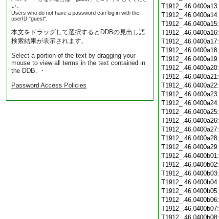
T1912_.46.0400a13
い。
Users who do not have a password can log in with the
T1912_.46.0400a14
userID "guest".
T1912_.46.0400a15
本文をドラッグして選択するとDDBの見出し語
T1912_.46.0400a16
検索結果が表示されます。
T1912_.46.0400a17
T1912_.46.0400a18
Select a portion of the text by dragging your
T1912_.46.0400a19
mouse to view all terms in the text contained in
T1912_.46.0400a20
the DDB. ・
T1912_.46.0400a21
Password Access Policies
T1912_.46.0400a22
T1912_.46.0400a23
T1912_.46.0400a24
T1912_.46.0400a25
T1912_.46.0400a26
T1912_.46.0400a27
T1912_.46.0400a28
T1912_.46.0400a29
T1912_.46.0400b01
T1912_.46.0400b02
T1912_.46.0400b03
T1912_.46.0400b04
T1912_.46.0400b05
T1912_.46.0400b06
T1912_.46.0400b07
T1912_.46.0400b08