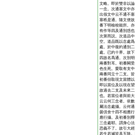
文略。即於雙非以論
一念。次通塞文中亦
出假文中云不通不塞
塞秖是通。隨文便故
番下明檢校能所。亦
有作等四及通別惑也
次第而説。次道品中
空。道品既以念處爲
處。於中復約通別二
處。已約十界。故下
四故名爲通。次別明
兩番對耳。初番闕受
色生死。愛取有支中
兩番同立十二支。皆
初番但取現文當體以
即以當位及以現在望
故過去二支及未來二
也。若當位者與前大
云云何三念者。依數
屬法念處攝。云何通
曇倶舍十四不相應行
應行攝。及初番別釋
三念處耶。謂身心法
恐義不了。故引大經
若生若滅皆具五陰。