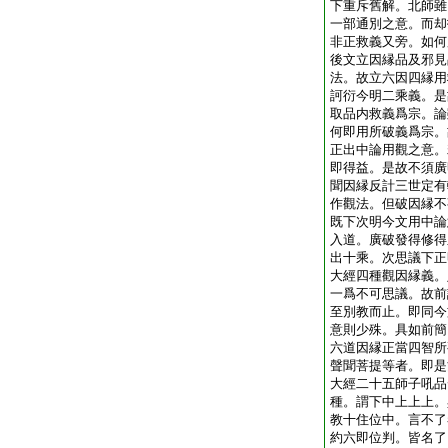
下重斥舊解。北師雖
一部通別之意。而却
非正救義又旁。如何
後文立因縁品及邪見
法。故立六因四縁用
訶衍今明二乘義。是
取品内救義爲宗。論
何即用所破義爲宗。
正出中論用觀之意。
即得益。是故不須廣
聞因縁反計三世定有
作觀法。但破因縁不
既下次明今文用中論
入道。廣破發得修得
出十乘。次思議下正
大經四種觀因縁義。
一爲不可思議。故前
至別教而止。即同今
意則少殊。具如前簡
六道因縁正當四智所
聲聞菩提等者。即是
大經二十五師子吼品
種。謂下中上上上。
教十住位中。言不了
約六即位判。皆名了