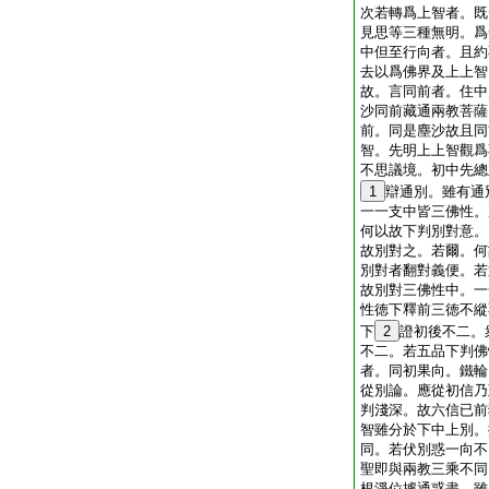
次若轉爲上智者。既
見思等三種無明。爲
中但至行向者。且約
去以爲佛界及上上智
故。言同前者。住中
沙同前藏通兩教菩薩
前。同是塵沙故且同
智。先明上上智觀爲
不思議境。初中先總
1
辯通別。雖有通
一一支中皆三佛性。
何以故下判別對意。
故別對之。若爾。何
別對者翻對義便。若
故別對三佛性中。一
性徳下釋前三徳不縱
下
2
證初後不二。
不二。若五品下判佛
者。同初果向。鐵輪
從別論。應從初信乃
判淺深。故六信已前
智雖分於下中上別。
同。若伏別惑一向不
聖即與兩教三乘不同
根淨位據通惑盡。雖