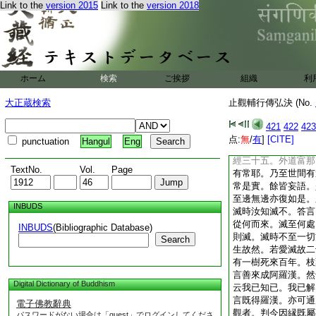
Link to the
version 2015
Link to the
version 2018
特勝等因因縁發。以
從所依故云因根本發
依心依根本發。判屬
同慈心。故云例此可
不同。禪經及五停立
經即作三昧之名。故
ホーム
検索
ご挨拶
組織
利
者。次判事理。此因
破惑。如密室下擧譬
大正蔵検索
止觀輔行傳弘決 (No.
明燈。由五停故能作
爲慧。但是事觀不能
421
422
423
聞因縁即能破惑。方
点:
無
/
有
]
[CITE]
punctuation
Hangul
Eng
聞慧者。正指四念處
經三十五。外道富那
TextNo.
Vol.
Page
有常耶。乃至世間有
常是實。餘皆妄語。
至邊無邊亦復如是。
INBUDS
滅時汝知滅不。答言
從何而來。滅至何處
INBUDS
(Bibliographic Database)
則滅。滅時不至一切
Search
生故然。若愛滅故二
有一樹死來百年。枝
言善來成阿羅漢。然
Digital Dictionary of Buddhism
云我已知已。我已解
言既得羅漢。亦可通
電子佛教辭典
觀者。判今因縁既屬
パスワードがない場合は「guest」でログインしてくださ