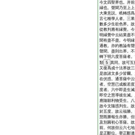
今文四聖界也。并前
縁也。聲聞乃至上上
大乘意説。秖轉惑爲
言七種學人者。三果
數多少生欲色界。故
從教判應有縁覺。今
明縁覺中云結業盡不
聞有盡不盡。今明縁
通教。亦約教論有聲
聲聞。盡則出界。不
轉下明六度菩薩者。
類
5
異同。故可互
又復爲成十法界故三
是故諸文多少皆爾。
在伏惑。通菩薩中云
者。空慧已成般若度
度者。六中即是生滅
即空之慧導彼生滅。
應隨願利物受生。八
故今文隨惑判生。故
於五度。故云福勝。
慧既勝報生亦勝。但
及別圓初心菩薩。故
前。何故但云六七地
是正斷位。擧正斷邊