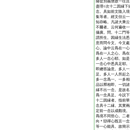
薩從別義便故一往且
盡理○次十二因縁下
念。具如前文陰入境
集等者。經文但云一
知存略。凡諸大乘云
不爾者。云何遍收一
攝廣。問。十二門等
謂所生。因縁生法悉
意而問今文。今文處
心。論中云爲在一心
爲在一人之心。爲在
多人一念心耶。如是
一念心中悉具足耶。
即總答論意。多人一
足。多人一人所起之
多一念爲一。一多相
品以釋相即。一切諸
縁不出一念。是故名
爲一念具足。今説下
十二因縁者。指前華
念具十二縁。其實兩
定前一念以成觀境。
爲境不同世心。二者
向＊辯禪心既言一念
等一心能具。故簡示