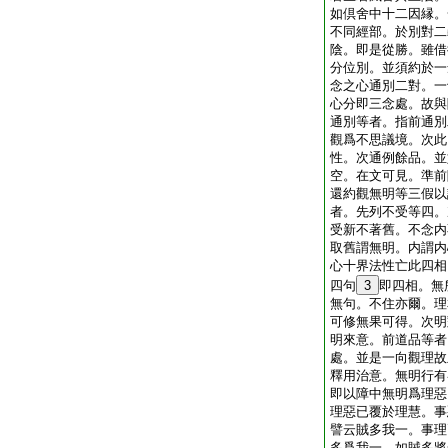
如倶舍中十二因縁。
不同經部。於別對二
陰。即是從勝。雖借
分位別。並須約於一
念之心通別二對。一
心分即三念處。故與
通別等者。指前通別
觀爲不思議境。次此
性。次通例餘品。並
空。在文可見。準前
還約觀無明等三假以
者。先列不受等四。
受新不著舊。不念内
取舊謂無明。内謂内
心十界法性亡此四相
四句
3
即四相。無
無句。不住亦爾。理
可修無果可得。次明
明來意。前道品等者
處。並是一向觀理故
釋用治意。無明行有
即以障中無明爲理惡
理惡已覆於理慧。事
譬云賊多我一。事理
多爲我一。如賊多將