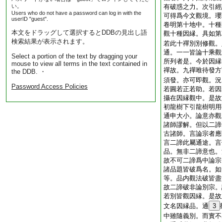
い。
有破惑之力。次引經
Users who do not have a password can log in with the
可得爲今文觀境。瓔
userID "guest".
卷明第十地中。十種
本文をドラッグして選択するとDDBの見出し語
觀十種因縁。具如第
検索結果が表示されます。
若此十禪別別修觀。
通。一一皆論十乘觀
Select a portion of the text by dragging your
所列者是。今於因縁
mouse to view all terms in the text contained in
禪故。九禪唯待發方
the DDB. ・
須發。亦可即觀。況
Password Access Policies
若圓若正若助。若因
攝在因縁觀中。是故
初龍樹下引龍樹明用
通申大小。論意亦觀
諸師謬解。但以二諦
古諸師。言論宗者應
言二諦此屬通途。言
品。無非二諦意也。
故不可二諦爲中論宗
諸品題皆破爲名。如
等。品内觀法破皆盡
故二諦破非論別宗。
若別皆觀因縁。是故
文名因縁品。通
3
中雖隨義別。而實不