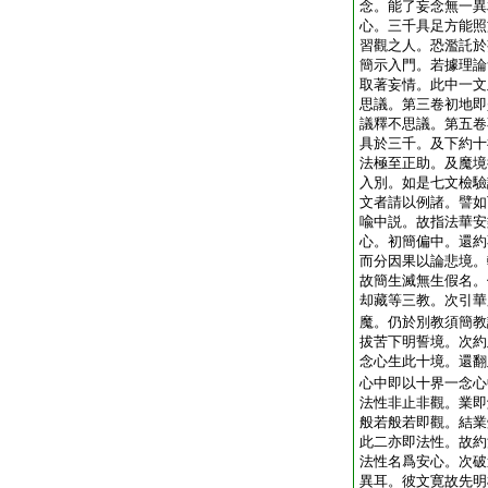
念。能了妄念無一異
心。三千具足方能照
習觀之人。恐濫託於
簡示入門。若據理論
取著妄情。此中一文
思議。第三卷初地即
議釋不思議。第五卷
具於三千。及下約十
法極至正助。及魔境
入別。如是七文檢驗
文者請以例諸。譬如
喩中説。故指法華安
心。初簡偏中。還約
而分因果以論悲境。
故簡生滅無生假名。
却藏等三教。次引華
魔。仍於別教須簡教
拔苦下明誓境。次約
念心生此十境。還翻
心中即以十界一念心
法性非止非觀。業即
般若般若即觀。結業
此二亦即法性。故約
法性名爲安心。次破
異耳。彼文寛故先明