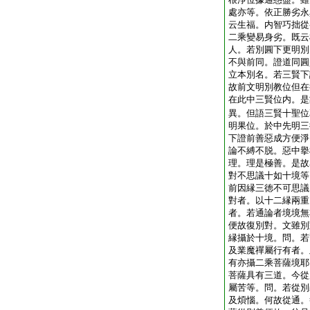
處亦等。依正勝劣永
云生福。内智巧拙從
二乘變易身劣。既云
人。若別圓下更明別
不與前同。證道同圓
立本別名。若三賢下
故前文明別教位但在
在此中三賢位内。是
異。但語三賢十聖位
明果位。於中先明三
下證前善惡成方便淨
論不縛不脱。惡中擧
理。理是極善。是故
對不思議十如十境等
前因縁三徳不可思議
對者。以十二縁兩重
者。若通論者境境無
便故復別對。文雖別
縁攝於十境。問。若
及業魔禪屬行有者。
有亦攝二乘菩薩境耶
菩薩具有三道。今從
屬苦等。問。若從別
及煩惱。何故從通。