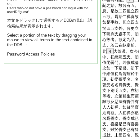
い。
亂之始。故各有五。
Users who do not have a password can log in with the
息。是故二四但立四
userID "guest".
五欲。爲治二禪喜故
本文をドラッグして選択するとDDBの見出し語
如是事故。但立四支
検索結果が表示されます。
於四五支外。各更立
下明判支處不同。初
Select a portion of the text by dragging your
心等者。欲定九品。
mouse to view all terms in the text contained in
the DDB. ・
支。若云在欲定前。
此
4
大落漠。次今
Password Access Policies
中。初總明五支。初
依毘曇門。若依成論
次如一下擧譬。初下
中細但初麁聲翳於中
現。初從彊受名。名
彊受名名爲覺支。覺
支下別明五支。亦初
等者。次第相生而顯
離欲及惡法有覺并有
人入初禪。如貧開寶
則爲觀。入初禪亦然
名爲覺支。覺支成已
支。喜樂是已有喜樂
支。雖於覺支已有餘
成就。未受四名。觀