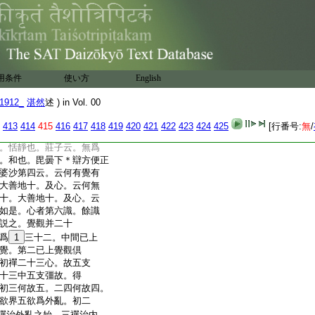
。云如開門等者。帶欲
入如賊進。邪法若入
禪實非鬼。次示邪觸
。結數判有無並如文。
次明邪法功能中。云
二十三釋三覺云。謂
用条件
使い方
English
壞於禪。如風壞雨。有
風成雨。即無貪等。今
1912_
湛然
述 ) in Vol. 00
北等者。第一本云。東北
雲散而晴。釋上風譬
413
414
415
416
417
418
419
420
421
422
423
424
425
[行番号:
無
/
文。次明五支中。初
。恬靜也。莊子云。無爲
。和也。毘曇下＊辯方便正
婆沙第四云。云何有覺有
大善地十。及心。云何無
十。大善地十。及心。云
如是。心者第六識。餘識
説之。覺觀并二十
爲
1
三十二。中間已上
覺。第二已上覺觀倶
初禪二十三心。故五支
十三中五支彊故。得
初三何故五。二四何故四。
欲界五欲爲外亂。初二
禪治外亂之始。三禪治内