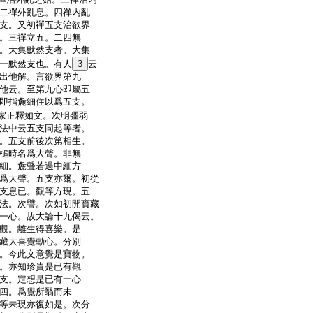
二禪外亂息。四禪内亂
支。又初禪五支治欲界
。三禪立五。二四無
。大集默然支者。大集
一默然支也。有人
3
云
出他解。言欲界第九
他云。至第九心即屬五
即指麁細住以爲五支。
家正釋如文。次明彊弱
法中云五支同起等者。
。五支前後次第相生。
槌時名爲大聲。非無
細。麁聲若過中細方
爲大聲。五支亦爾。初從
支息已。觀等方現。五
法。次譬。次如初開寶藏
一心。故大論十九偈云。
觀。離生得喜樂。是
藏大喜覺動心。分別
。今此文意覺是寶物。
。亦知珍貴是已有觀
支。定想是已有一心
四。爲覺所翳而未
等未現亦復如是。次分