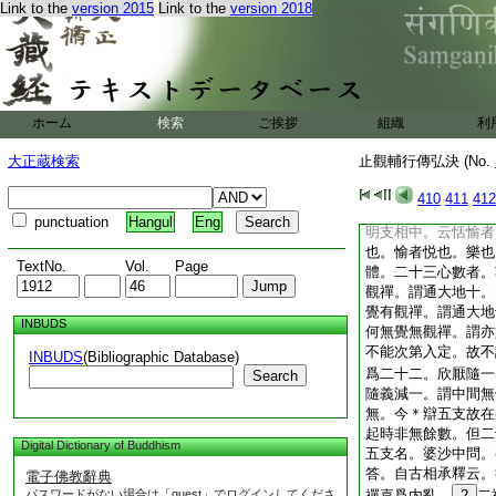
Link to the
version 2015
Link to the
version 2018
邪正。次釋中初勸識
界心如開門。邪法得
鬼隨邪入。名爲鬼禪
相。次示二十邪法相
若單下判處所可見。
大論有風等者。大論
ホーム
検索
ご挨拶
組織
利
貪瞋惱。此三麁覺能
三善覺能成於禪。如
大正蔵検索
止觀輔行傳弘決 (No.
借以喩邪正二觸。東
風雲屯而雨。西南風
410
411
412
也。若一下明主伴如
punctuation
Hangul
Eng
明支相中。云恬愉者
也。愉者悦也。樂也
TextNo.
Vol.
Page
體。二十三心數者。
觀禪。謂通大地十。
覺有觀禪。謂通大地
INBUDS
何無覺無觀禪。謂亦
不能次第入定。故不
INBUDS
(Bibliographic Database)
爲二十二。欣厭隨一
Search
隨義減一。謂中間無
無。今＊辯五支故在
起時非無餘數。但二
Digital Dictionary of Buddhism
五支名。婆沙中問。
答。自古相承釋云。
電子佛教辭典
パスワードがない場合は「guest」でログインしてくださ
禪喜爲内亂。
2
二