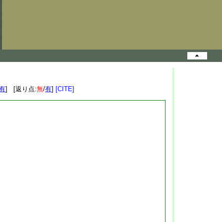
有
] [返り点:
無
/
有
]
[CITE]