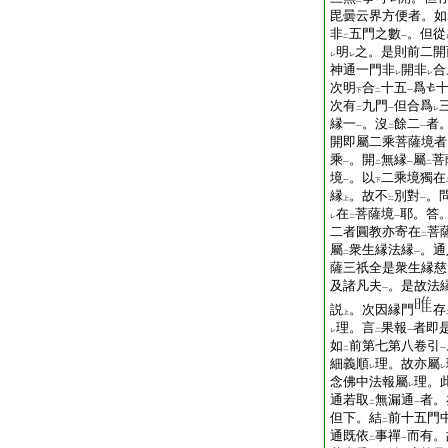
二
毘曇云界方便者。如
非
五門之數
。但從
二
一
明
之。是則前二開
レ
レ
神通一門非
開非
合
レ
レ
次明
合
十五
爲
下
二
一
次有
九門
但合爲
二
一
レ
縁一
。沒
餘二
者
一
二
一
開即屬二乘菩薩境者
乘
。開
無縁
屬
菩
一
二
一
二
境
。以
二乘境獨在
一
下
縁
。故不
別對
。
上
二
一
在
菩薩境
耶。答
レ
二
一
二者圓教亦寄在
菩
二
屬
衆生縁法縁
。通
二
一
薩三祇全是衆生縁慈
及諸凡夫
。是故法
一
説
。次因縁門
存
上
理。言
果報
者即
レ
二
一
如
前第七第八卷引
二
一
細義順
理。故亦屬
レ
レ
念佛中法報屬
理。
レ
通若取
無漏通
者。
二
一
但下。結
前十五門
二
通既依
事禪
而有。
二
一