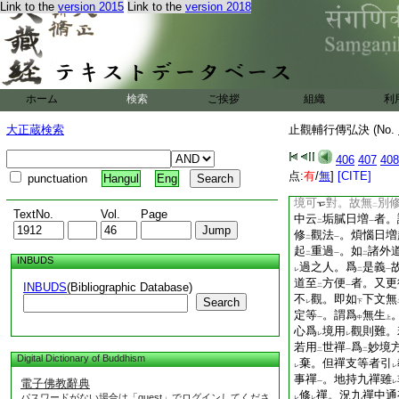
Link to the
version 2015
Link to the
version 2018
行。三諫諍。四營事
復退
禪。文雖
在
レ
レ
レ
有
此五事
。非
唯
二
一
二
定
。是故引
之。文
一
レ
從
上諸境
下正明
二
一
二
流竟者。初住已去無
ホーム
検索
ご挨拶
組織
利
一切事禪
。任運即
一
在
於假名五品位中
二
一
大正蔵検索
止觀輔行傳弘決 (No.
問。若入流已何得
二
等禪
。並是事禪即
406
407
408
一
相似
。亦與
一切事
点:
有
/
無
]
[CITE]
一
二
punctuation
Hangul
Eng
下位
。故不
須
觀
一
レ
レ
境可
對。故無
別
二
TextNo.
Vol.
Page
中云
垢膩日増
者。
二
一
修
觀法
。煩惱日増
二
一
起
重過
。如
諸外
二
一
二
INBUDS
過之人。爲
是義
レ
二
一
道至
方便
者。又更
INBUDS
(Bibliographic Database)
二
一
不
觀。即如
下文無
Search
レ
下
定等
。謂爲
無生
一
中
上
心爲
境用
觀則難。
レ
レ
若用
世禪
爲
妙境
二
一
二
Digital Dictionary of Buddhism
棄。但禪支等者引
レ
レ
事禪
。地持九禪雖
電子佛教辭典
一
レ
修
禪。況九禪中通
パスワードがない場合は「guest」でログインしてくださ
レ
レ