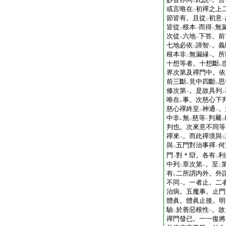
二
一
或言唯在
初禪之上
二
節皆有。且從
初意
二
一
皆從
根本
而得
無
二
一
二
次從
六地
下答。前
二
一
七地必依
諦智
。義
二
一
根本非
無漏縁
。所
二
一
十想等者。十想斷
レ
界次第及禪門中。依
前三斷
見中四斷
思
レ
レ
修次第
。是故具列
一
二
唯在
事。次慈心下
レ
慈心禪終至
神通
。
二
一
中非
無
慈等
判屬
レ
二
一
二
判也。次來意不同等
禪來
。而此禪境與
一
三
與
五門對治事禪
何
二
一
門
對＊辯。各有
利
一
二
中列
章次第
。至
二
一
二
有
二所謂内外。外
レ
不同
。一者止。二
一
治病。五魔事。止門
體眞。體眞止後。明
驗
於善惡根性
。故
二
一
禪門發已。一一復將