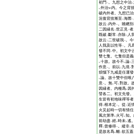
初門
。九想之中治
一
二
外治
内。今之背
レ
破内外者。九想已治
況復背捨漸至
海際
二
一
故云
内外
。雖總別
二
一
二因縁名
世正見
者
二
一
既破
斷常
亦除
人
二
一
二
故云
二世破我
。今
二
一
人我及以性等
。凡
一
發不同
中。初文中
一
雙七隻。七隻但是義
十故。故今不
論
レ
レ
二
作意
。前以
九境
一
二
一
煩惱下九咸是任運發
論。故十雙中但唯
レ
意
。無
可
對故。
一
レ
レ
因縁者。内種爲
因
レ
譬各二。初文先發。
生皆有初地味禪等者
得
根本定
。從
近
二
一
二
火災起時一切有情任
風次第準
火可
知。
レ
レ
前劫盡
經
時未
遙
一
レ
レ
釋
曾修得
。縱非
二
一
二
是故名爲
離
欲五蓋
レ
二