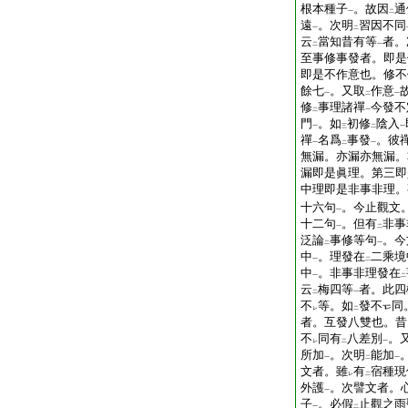
根本種子
。故因
通
一
二
遠
。次明
習因不同
一
二
云
當知昔有等
者。
二
一
至事修事發者。即是
即是不作意也。修不
餘七
。又取
作意
一
二
一
修
事理諸禪
今發不
二
一
門
。如
初修
陰入
一
三
二
一
禪
名爲
事發
。彼
一
二
一
無漏。亦漏亦無漏。
漏即是眞理。第三即
中理即是非事非理。
十六句
。今止觀文
一
十二句
。但有
非事
一
二
泛論
事修等句
。今
二
一
中
。理發在
二乘境
一
二
中
。非事非理發在
一
二
云
梅四等
者。此四
二
一
不
等。如
發不
同
レ
二
者。互發八雙也。昔
不
同有
八差別
。
レ
二
一
所加
。次明
能加
一
二
一
文者。雖
有
宿種現
レ
二
外護
。次譬文者。
一
子
。必假
止觀之雨
一
二