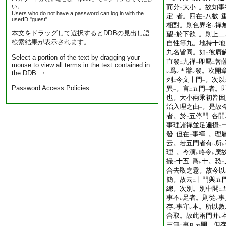
い。
而分
大小
。故知事
二
一
Users who do not have a password can log in with the
定
者。四在
八數
一
二
一
userID "guest".
相對。則色界名
禪
レ
本文をドラッグして選択するとDDBの見出し語
望
於下欲
。則上二
二
一
検索結果が表示されます。
自性等九。地持十地
九名皆同。如
彼廣
二
Select a portion of the text by dragging your
直發
九禪
即屬
菩
mouse to view all terms in the text contained in
二
一
二
爲
＊辯
發。次開
the DDB. ・
レ
レ
レ
列
今文十門
。次以
二
一
Password Access Policies
異
。言
五門
者。
一
二
一
也。大小兩乘初皆因
治入理之由
。是故
一
者。於
五停門
各開
二
一
事理諸禪並足遍攝
二
發
但在
事禪
。理
一
二
一
云。若五門者有
所
レ
レ
理
。今演
略令
廣
一
レ
レ
撮
十五
爲
十。恐
二
一
レ
二
合去取之意。故今以
簡。故云
十門與五
二
總。次別。別中開
二
事不
足者。則從
事
レ
レ
存
事守
本。所以數
レ
レ
合取。故此兩門并
レ
三無
事可
開。但