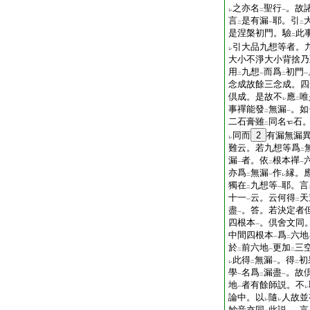
之亦名
聖行
。故
レ
二
一
言
是有漏
耶。引
二
一
二
是涅槃初門。驗
此
二
引大品九想等者。
レ
大小不淨大小背捨乃
用
九想
而爲
初門
二
一
二
一
念成故餘三念成。四
倶成。是故不
應
唯
レ
二
事禪能發
無漏
。如
二
一
二石膏雖
同名
石
二
同而
2
有漏無漏
レ
難云。若九想等爲
二
漏
者。依
根本禪
一
二
一
亦爲
無漏
作
縁。
二
一
レ
獨在
九想等
耶。言
二
一
十一
云。云何得
天
一
二
盡
。答。若決定者
一
四根本
。倶舍文同
一
中間四根本
爲
六地
一
二
於
前六地
更加
三
二
一
二
此得
無漏
。得
初
レ
二
一
二
學
名爲
漏盡
。故
一
二
一
地
者有餘師説。不
一
レ
論中。以
隨
人故並
レ
レ
妙音亦同
此説
。言