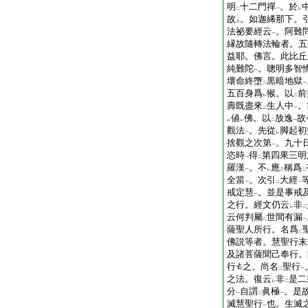
明
十二門禪
。於
二
一
レ
故
。如迦絺那下。
上
法祕要經云
。阿難
一
縁故隨轉法輪者。五
益耶。佛言。此比丘
純難陀
。聰明多智
一
壞命終墮
黒暗地獄
二
一
五百身爲
猴。以
前
レ
二
壽既盡來
生人中
。
二
一
値
佛。以
放逸
故
レ
レ
二
一
觀法
。先從
脚起初
一
レ
捨觀之次第
。九十
一
恣時
得
第四果三明
一
二
羅漢
。不
應
稱爲
一
レ
三
二
全當
。次引
大經
一
二
一
戒定慧
。並是事戒
一
之行。經文仍云
非
レ
二
云何判屬
世間有漏
二
一
薩聖人所行。名爲
二
佛説等者。慧聖行末
及諸菩薩聞己奉行。
行
之。尚名
聖行
二
一
之法。復云
非
是二
レ
二
分
自謂
眞極
。是
一
二
一
滅慧聖行
也。生滅
一