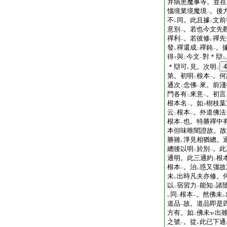
并病患魔事等。並在
惱境業境魔境
。後
一
不
同。此且據
文前
レ
二
意別
。若也今文先
一
禪利
。若彼修
禪先
一
レ
發
禪還成
禪鈍
。
レ
二
一
得
與
今文
對＊辯
下
二
一
上
＊辯可
見。次明
4
レ
二
第。初明
根本
。何
二
一
通次
念佛
來。前淺
二
一
門各有
來意
。初言
二
一
根本名
。如
樹枝葉
一
下
云
根本
。外道佛法
二
一
根本
也。特勝禪中
一
本但味唯闇證故。故
勝雖
淨見相猶總。
レ
總後以明
於別
。此
二
一
通明。此三通約
根
二
根本
。治
惑又彊故
一
レ
未
出時凡夫亦修。
レ
以
宿習力
能知
諸
二
一
二
同
根本
。然佛未
レ
二
一
レ
道品
故。道品即是
一
方有。如
佛未
出
二
之號
。從
此已下通
一
レ