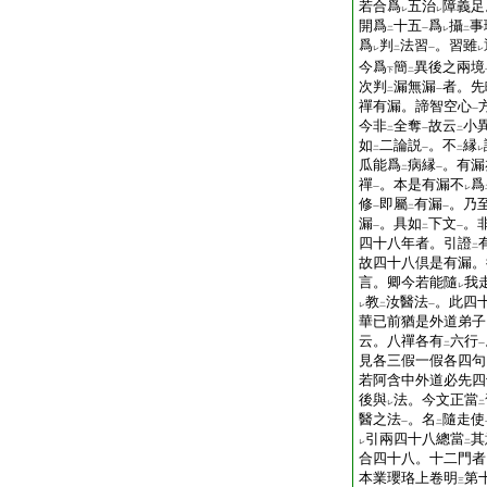
若合爲
五治
障義足
レ
レ
開爲
十五
爲
攝
事
二
一
レ
二
爲
判
法習
。習雖
レ
二
一
レ
今爲
簡
異後之兩境
下
二
次判
漏無漏
者。先
二
一
禪有漏。諦智空心
一
今非
全奪
故云
小
二
一
二
如
二論説
。不
縁
二
一
二
レ
瓜能爲
病縁
。有漏
二
一
禪
。本是有漏不
爲
一
レ
修
即屬
有漏
。乃
一
二
一
漏
。具如
下文
。
一
二
一
四十八年者。引證
二
故四十八倶是有漏。
言。卿今若能隨
我
レ
教
汝醫法
。此四
レ
二
一
華已前猶是外道弟子
云。八禪各有
六行
二
一
見各三假一假各四句
若阿含中外道必先四
後與
法。今文正當
レ
二
醫之法
。名
隨走使
一
二
引兩四十八總當
其
レ
二
合四十八。十二門者
本業瓔珞上卷明
第
三