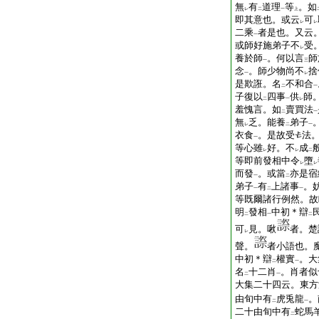
無
有
道理
等
。如
レ
二
一
上
即其意也。或云
可
レ
レ
二乘
者是也。又云
一
或師好施弟子不
受
レ
養於師
。何以言
師
一
三
念
。師少物尚不
捨
一
レ
是欺誑。名
不和合
二
一
子復以
四事
供
師
二
一
レ
羞愧言。如
賣買法
二
一
無
乏。能養
弟子
レ
二
一
衣食
。是故受
法
一
等心雖
好。不
成
レ
レ
二
等即前發相中令
墮
レ
レ
而發
。或當
亦是宿
一
二
弟子
有
上諸事
。
一
二
一
等既爾諸行例然。故
明
發相
中初＊辯
二
一
二
可
見。啾
者。楚
レ
聲。
者小語也。
中初＊辯
權實
。大
二
一
名
十二肖
。肖者似
二
一
大集二十四云。東方
由旬中有
虎兎龍
。
二
一
二十由旬中有
蛇馬
二