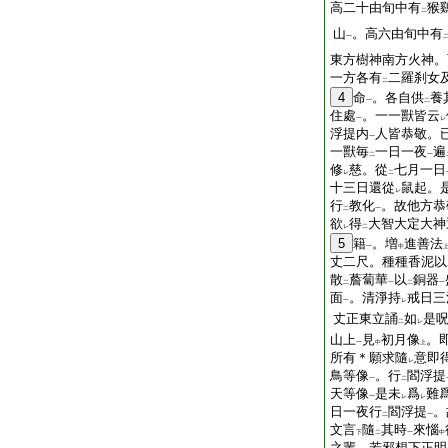
高二十由旬中有
猴
二
山
。高六由旬中有
一
東方樹神南方火神。
一方各有
二羅刹女
二
4
命
。各自供
養
一
二
住處
。一一獸皆云
一
レ
浮提内
人皆恭敬。
一
一獸毎
一日一夜
遍
二
一
修
慈。從
七月一日
レ
二
十三日還從
鼠起。
レ
行
教化
。故他方恭
二
一
欲
得
大智大定大神
レ
二
5
籍
。増
進善法
一
中
丈二尺。種種香泥以
散
薝蔔華
以
銅器
二
一
二
一
面
。清淨持
戒日三
一
レ
丈正東立誦
如
是
二
レ
山上
見
初月像
。
一
中
上
所有＊願求隨
意即
レ
鳥等像
。行
閻浮提
一
二
天等像
是未
爲
難
一
レ
レ
日一夜行
閻浮提
。
二
一
文言
隨
其時
來惱
下
二
一
中
之輩。若邪想下正明