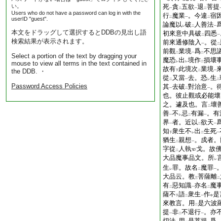
い。
死
貪
五欲
退
菩提
一
二
一
二
Users who do not have a password can log in with the
行
魔業
。今違
宿
二
一
二
userID "guest".
論魔以
破
人善法
レ
二
一
本文をドラッグして選択するとDDBの見出し語
初來意中具破
四悉
二
一
検索結果が表示されます。
前來通修陰入
。從
一
二
前觀
業境
爲
不思
二
一
二
Select a portion of the text by dragging your
魔恐
出
境作
損壞
mouse to view all terms in the text contained in
レ
レ
二
故有
此境次
業境
the DDB. ・
下
二
一
從
又當
去。恐
生
二
一
レ
二
Password Access Policies
其
去破
對治意
。
一
二
一
也。彼止觀或必能壞
之。遽及也。言
壞
二
善
不
忌
有漏
。有
一
レ
二
一
界
者。近以
欲天
一
二
一
知
衆生不
出
生死
下
レ
二
一
猶生
親想
。戍者。
二
一
字從
人執
戈。故
二
大品魔事品文。所
レ
生
罪。故名
魔罪
レ
二
一
大品云。教
菩薩離
三
二
有
惡知識
亦名
魔
二
一
二
薩不
語
衆生
作
是
下
二
一
中
來教言。用
是六波
二
提
非
不退行
。亦
一
二
一
切法
用
是菩提
爲