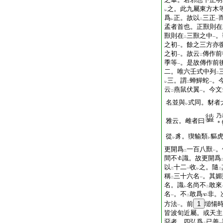
之。此九屬東方木
レ
爲
正。故以
三正
レ
二
一
孟者首也。正獸則在
獸則在
三獸之中
。
二
一
之初
。餘之三方亦
一
之初
。故云
傳作前
一
二
季等
。是故傳作前
一
二。唯六壬式中列
二
三。謂
蝉鱓蛇
。
レ
二
一
云
燕鼠伏翼
。今文
二
一
名並與
式同。豺者
レ
乃
雅云。雌者曰
＊
從
豸。猰貐類
貙
レ
レ
更開爲
一百八獸
。
二
一
間不
識。故更開爲
以
十二
收
之。隨
二
一
レ
二
稱
三十六名
。其媚
二
一
名。識
名尚不
敢來
レ
二
名
。不
敢爲
非。
一
二
方法
。前
1
塠愓
一
皆波旬近屬。或天主
惡者。四弘爲
已善