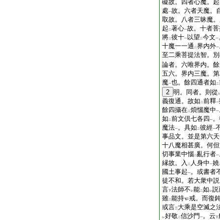
礙故。四者心魔。起
處
故。六者天魔。
一
取故。八者三昧魔。
起
著心
故。十者菩
二
一
將
彼十
以望
今文
二
一
二
一
十魔一一通
界内外
二
一
至二乘菩提法智。別
論者。六唯界内。餘
五六。界内三魔。第
魔
也。餘四通者如
一
二
2
明。同者。則從
義復通。故如
前釋
二
一
餘四攝在
煩惱魔中
二
一
如
前文倶七各四
。
二
一
魔法
。具如
彼經
一
二
一
事品文。並是第六天
十八魔相甚廣。何但
切事業中惱
亂行者
二
一
縁故。入
人身中
嬈
二
一
國土事起
。或書者
一
徒不和。若大衆中説
言
法師不
能
如
説
下
レ
二
レ
雖
能持
戒。而復
二
或言
大乘是空滅之
三
好敬
信沙門
。云
レ
二
一
下