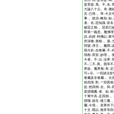
一
二
一
是菩提
爲。不
名
一
レ
二
大論八十云。有
微
二
言
已得
。準
今文
二
一
二
事
。故須
略知
如
一
三
二
レ
者。名
惡知識
皆名
二
一
破惡之相
。惡若已
一
即第一義意。魔佛理
説
此經
時佛記
衆
二
一
二
所深種
善根
。過
二
一
二
同號
淨王
。魔聞
二
一
二
我今於
自眷屬
不
二
一
レ
弱相
而宣
妙理
。
一
二
一
今者。不
出
汝界
レ
二
一
不
二不
異。我等不
レ
レ
界故。魔界無
有
定
レ
二
可
示。一切諸法皆
眷屬及非眷屬
。次
一
前四境
對
＊辯異相
一
二
從
然四倒
去。與
二
一
二
是煩惱魔
者。如
前
一
二
十軍中具
足四倒
。
二
一
煩惱
故生
後三魔
一
二
一
屬
今境
。若界外下
二
一
十文
既以
無常等四
一
二