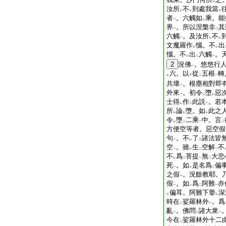
レ
汝所
不
到處我當
レ
レ
レ
者
。六觸如
乘。能
一
レ
界
。所以涅槃非
其
一
二
六觸
。及汝所
不
一
レ
レ
文魔羅作
惱。不
出
レ
レ
惱。不
出
六觸
。
レ
二
一
2
況佛
。悠悠行
一
六。以
從
五根
轉
レ
下
二
一
共壞
。根塵相對即
一
外來
。初令
墮
惡
一
レ
レ
士得
作
此説
。若
レ
二
一
所
論
墮。如
此之
レ
レ
レ
令
墮
二乘
中。言
レ
二
一
二
方便空等者。惡空假
句
。不
了
諸法皆
一
レ
三
空
。雖
生
空解
不
一
レ
二
一
不
爲
菩提
無
大悲
レ
二
一
二
死
。如
是名爲
偏
一
レ
二
之假
。況餘教耶。
一
假
。如
爲
阿難
亦
一
レ
二
一
偏耳。阿難下擧
深
レ
レ
時在
娑羅林外
。爲
二
一
亂
。佛問
諸大衆
一
二
一
今在
娑羅林外十二
二