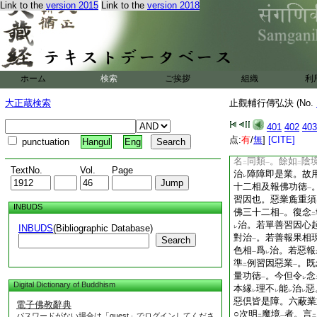
Link to the
version 2015
Link to the
version 2018
觀
。而言下假觀。
一
者。業即有漏非業即
也。先已入
空得
名
レ
レ
業
。雙非即是中道
一
撿
挍能所
具如
陰
二
一
二
身念處
者。是念處
一
ホーム
検索
ご挨拶
組織
利
得
實法
者。領納名
二
一
是想陰。行則同縁是
大正蔵検索
止觀輔行傳弘決 (No.
念
。并
身口業
名
一
二
一
二
部宗次第而起
。得
401
402
403
一
レ
略述
三藏念處
。從
点:
有
/
無
]
[CITE]
二
一
punctuation
Hangul
Eng
處
也。言
同類
者
一
二
一
名
同類
。餘如
陰
二
一
二
TextNo.
Vol.
Page
治
障障即是業。故
レ
十二相及報佛功徳
一
習因也。惡業麁重須
INBUDS
佛三十二相
。復念
一
二
治。若單善習因心
INBUDS
(Bibliographic Database)
レ
對治
。若善報果相
Search
一
色相
爲
治。若惡報
一
レ
準
例習因惡業
。既
二
一
量功徳
。今但令
念
一
レ
Digital Dictionary of Buddhism
本縁
理不
能
治
惡
レ
レ
レ
レ
惡倶皆是障。六蔽業
電子佛教辭典
○次明
魔境
者。言
パスワードがない場合は「guest」でログインしてくださ
二
一
二