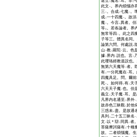
途立
魔名
耳。非
二
一
三
此文
。界内煩惱亦
一
三
。合成
七魔
。
一
二
一
成
一十四魔
。故須
二
一
魔
。今言
異者。但
一
レ
等
。若各論者。界
上
無常等四
。此之四
一
子等三。體異名同。
論第六問。何處説
レ
山
教
羅陀
云。色
一
二
一
據
界内
説也。言
二
一
二
此瓔珞經教道説也。
無第六天魔等
者。
一
有
一分死魔在
耳。
二
一
四魔具足。問。爾前
死
。如何得
有
天
一
レ
二
六天天子魔
也。但
一
義立
天子魔
耳。是
二
一
凡界内名通至
界外
二
一
故赤色三昧觀
於他
二
三惑未
盡。是故通
レ
具列
二十五三昧名
二
一
文
以＊辯
同異
者
一
二
一
菩薩摩訶薩有
十種
二
故。二者煩惱魔。生