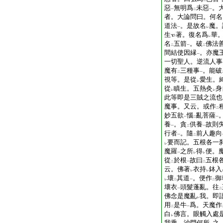
二
一
惡
無明爲
未惡
。
一
二
一
者。大論問曰。何名
道法
。是故名
魔。
一
レ
生
著。復名爲
華
レ
名
五箭
。破
佛法
二
一
二
間結使因縁
。亦魔
一
一切聖人。逆流人事
魔有
三種事
。能破
二
一
視等。是從
愛生。
レ
從
瞋生。五熱灸
身
レ
レ
此等即是三賊之流也
魔事。又云。或作
二
妙五欲
惱
亂菩薩
一
二
一
養
。貪
供養
故則
一
二
一
行者
。隨
前人趣向
一
二
要而記。五根各一
レ
魔羅
之所
得
便。
一
レ
レ
從
於根
故曰
五根
二
一
二
云。佛著
衣持
鉢入
レ
レ
壞
其道
。便作
御
レ
二
一
二
壞衣
頭髮蓬亂。往
一
二
佛念是魔亂
我。即
レ
用
是牛
爲。天魔作
二
一
白
佛言。眼觸入處
レ
我乘。沙門何所
之