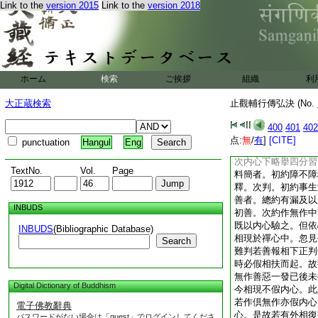
他得
Link to the
version 2015
Link to the
version 2018
若作貸字。
1
切
中意。小乘取果尚許
利他。近期無生遠趣
三寶。故知大小兩乘
舊責雖然終無新造。
ホーム
検索
ご挨拶
組織
利
拒也。次明六蔽相現
2
許遘
乎遘
詬者
恥
大正蔵検索
止觀輔行傳弘決 (No.
居候三＊切
支性戒之相。遮戒非
400
401
402
遮。瞋故即殺貪故是
点:
無
/
有
]
[CITE]
punctuation
Hangul
Eng
即七支也。若口
3
次内心下略擧四分習
TextNo.
Vol.
Page
料簡者。初約障不障
釋。次判。初約事生
善者。總約有漏及以
INBUDS
初善。次約作無作中
既以内心驗之。但依
INBUDS
(Bibliographic Database)
相現於禪心中。忽見
Search
難判若善報相下正判
時必假相扶而起。故
無作善惡一發已後未
Digital Dictionary of Buddhism
今相現不假内心。此
若作倶無作亦假内心
電子佛教辭典
心。是故若有外相復
パスワードがない場合は「guest」でログインしてくださ