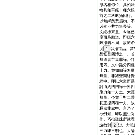
淨名相似位。具如法
輪具如華嚴十種六根
前之二科略攝因行。
以無縁慈悲攝物。不
必依不共力無畏等。
文總標來意。今逐已
度而爲助道。即應六
陜攝義不周。故隨名
度
1
以攝道品。當
品秖是四諦之一。若
無道者苦集非諦。何
用四。文中雖分四種
十力。亦如四諦無量
無量。非諸聲聞縁覺
經中。即以六道而爲
訶衍約四四諦十界四
乘力如十方土。大經
無量。今亦且對二乘
初正攝四種十力。故
釋處非處中。言乃至
欲例知。即以無生例
作。巧拙雖殊所縁理
諸教對
2
辯。方曉
三力即三明也。大論