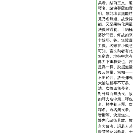
矣者。結前三文。道
釋名。諸佛菩薩如實
明。無能壞者無能勝
竟乃名無過。故云得
能。又至果時化用最
法義雖通初。且約極
婆沙問云。何故如來
非餘耶。答。無障礙
力義。名雖在小義意
可知。言扶助者有此
無窮盡。地持中意有
佛力下重釋疑也。言
足爲一釋。殃掘無量
復云無量。當知一一
不出於四。故云彌顯
大論法相卒不可盡。
法。次攝四無畏者。
對外縁而無所畏。故
如釋力名中第二釋也
名。於中初正釋。次
釋名。通名無畏者。
智斷等。決定無失。
於内心諸徳具故。故
言大衆者。謂若人若
魔梵等及以餘衆。十