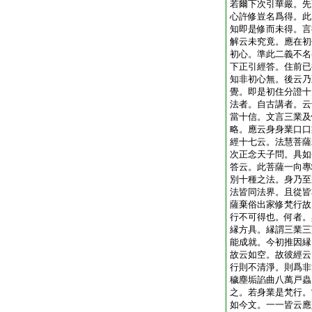
若爾下次引華嚴。先
心許修豈名爲得。此
知即是修而未得。言
解云未究竟。應在初
初心。準此二義不名
下正引經答。住前已
知非初心無。後云乃
覺。即是初住分證十
法者。自古講者。云
當十信。文言三業及
略。應云身身業口口
經十七云。法慧菩薩
次正念天子問。具如
答云。此菩薩一向專
別十種之法。身乃至
法皆同法界。且從皆
薩棄俗出家修梵行故
行不可得也。何者。
縁方具。縁謂三業三
能成就。今初推因縁
故云如空。故彼經云
行則不清淨。則爲非
穢塵垢諂曲八萬戸蟲
之。若身業是梵行。
如今文。一一皆云應