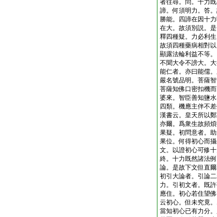
者往尋。問。十力既
諦。何須明力。答。
勝能。四諦在因十力
在大。故須別説。是
釋四種疑。力必利生
故須四種藥病相對以
顯露法輪利益不等。
不聞大令不謗大。大
能仁者。亦曰能儒。
嚴名號品明。菩薩智
菩薩知佛口密扣機而
婆來。智臣善知鹽水
四類。機應主伴不差
漢書云。皇天所以鄭
亦爾。爲衆生故頻煩
果疑。初問意者。助
果位。何得初心而攝
文。以證初心可修十
終。十力既然諸法例
論。是故下文但直爾
初引大論者。引論二
力。引初文者。既許
應住。初心若住望佛
云初心。但未究竟。
當知初心已有力分。