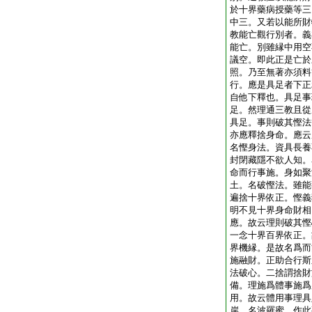
於十界藥病授藥等三
中三。又若以能所財
教能亡觀行別者。義
能亡。別雖縁中用空
議空。即此正是亡於
照。乃至無著亦須料
行。應是具足者下正
自他下釋也。具足事
足。然理通三教且從
具足。事則破其慳法
亦應釋捨身命。應云
名慳身法。資具長養
封閉藏隱不欲人知。
命而行事施。身如聚
土。名破慳法。雖能
遍捨十界依正。慳義
明不見十界身命財相
應。故云理則破其慳
一念十界百界依正。
界機縁。是故名爲而
施融財。正助合行斯
法破心。二捨謂捨財
備。理施爲體事施爲
用。故云體用事理具
岸。名波羅蜜。作此