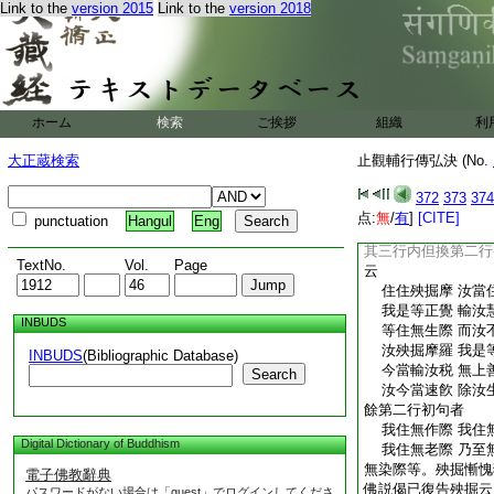
Link to the
version 2015
Link to the
version 2018
難可受持。故作是問
菩薩摩訶薩習應色空
名與般若波羅蜜相應
義。答。習謂隨般若
是名爲習。譬如弟子
是名相應。隨順般若
ホーム
検索
ご挨拶
組織
利
稱是名相應。圓教中
殃掘經。其殺千人唯
大正蔵検索
止觀輔行傳弘決 (No.
隨至來復欲害佛。初
徐行不疾。殃掘疾走
372
373
374
住住大沙門等三十六
点:
無
/
有
]
[CITE]
punctuation
Hangul
Eng
行偈答。毎三行偈結
其三行内但換第二行
TextNo.
Vol.
Page
云
住住殃掘摩 汝當
我是等正覺 輸汝
INBUDS
等住無生際 而汝
汝殃掘摩羅 我是
INBUDS
(Bibliographic Database)
今當輸汝税 無上
Search
汝今當速飮 除汝
餘第二行初句者
我住無作際 我住
Digital Dictionary of Buddhism
我住無老際 乃至
無染際等。殃掘慚愧
電子佛教辭典
佛説偈已復告殃掘云
パスワードがない場合は「guest」でログインしてくださ