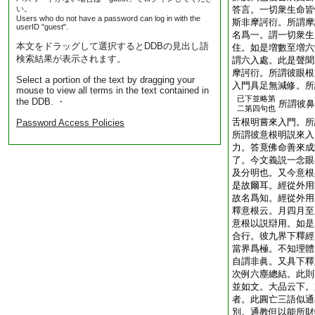
い。
答言。一切衆生命皆
Users who do not have a password can log in with the
斯非摩訶衍。所謂摩
userID "guest".
名爲一。謂一切衆生
本文をドラッグして選択するとDDBの見出し語
住。如是増數至増六
検索結果が表示されます。
謂六入處。此是聲聞
摩訶衍。所謂彼眼根
Select a portion of the text by dragging your
入門具足無減修。所
mouse to view all terms in the text contained in
已下並略第
the DDB. ・
所謂彼鼻
二第四句也
舌根明嘗來入門。所
Password Access Policies
所謂彼意根明説來入
力。答竟佛命善來成
了。今文義説一念眼
及分明也。又今意根
是故爾耳。經從外用
故名爲知。經從外用
釋意根云。月四月至
意根以説辯用。如是
合行。彼九界下釋經
當界爲極。不知理體
自謂非眞。又具下釋
次例六塵總結。此則
並如文。大品云下。
者。此圓亡三語似通
別。通教但以能所財