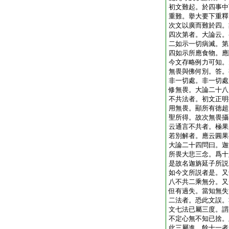
初文難起。於四事中
重難。擧大要下重釋
次文以廣而難於四。
四次第者。大論云。
二如示一切病滅。第
四如示所應食物。應
今文存略例力可知。
無畏與佛何別。答。
非一切處。非一切處
修無畏。大論二十八
不共法者。初文正明
用無畏。顯所有徳超
聖所得。故次無畏攝
云通言不共者。極果
若別解者。應云圓果
大論二十四問曰。迦
所畏大悲三念。爲十
是故名迦旃延子所説
如今文所説者是。又
八不共二乘無分。又
但有過失。當知無失
二法者。恐此文誤。
文七法已屬三度。謂
不定心無不知已捨。
此三屬進。餘十一者