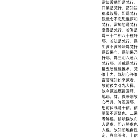
當知舌動即是梵行。
口業是梵行。當知語
稱譏毀譽。即爲梵行
觀憶念不忘思惟夢幻
梵行。當知想是梵行
憂喜是梵行。若佛是
爲三十二相八十種好
耶。若法是梵行。爲
生實不實等法爲梵行
爲四果向。爲初果乃
行耶。爲三明六通八
梵行耶。若戒爲梵行
世五陰種種推求。梵
修十力。既初心許修
言菩薩知如來藏者。
故前後文引九大禪。
故今藏義應從圓釋。
地耶。答。義兼別故
心尚具。何況圓耶。
思前位既是十信。信
華嚴不須疑也。二乘
者解也。捨煩惱故而
入是處。即八勝處也
入也。故知初地自性
定。豈非等者。十信