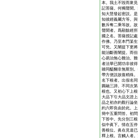
本。我土不毀而衆見
記菩薩。何獨聲聞。
知大慧發起密説。是
知彼經義屬方等。與
數斥奪二乘等故。故
聲聞者。爲顯餘經所
國之名。菩薩授記處
作佛。乃至本門某生
可凭。又闡提下更將
能治斷善闡提。而但
心易治無心難治。難
者法華已開功非彼得
雖同醍醐非無斯別。
帶方便説故復稍殊。
名下根者。出假名同
圓融三諦。不同次第
根也。又初心下上根
大品下引大品文證上
品之初亦約觀行論坐
約六即良由於此。上
簡中五重問答。初問
下答中。先分別三根
似中眞下。情在五停
善根位。眞在見道已
釋上根。言觸人者。