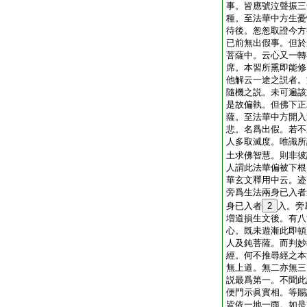
事。皆應號泣聲振三
種。至法華中方生憂
待後。怱怱取證今方
已前無出假事。但於
菩薩中。云心又一轉
席。本習所熏即能修
他解云一途之説者。
隨機之説。未可遍該
是故偏執。但佛下正
薩。至法華中方開入
悲。名爲出假。若不
人多取滅度。唯識所
土求佛智慧。則非彼
人謂此法華偏被下根
華玄文釋用中云。迹
旁爲生法兩身已入者
身已入者
2
入。旁
増道損生文後。有八
心。既未遊漸此即頓
人及鈍菩薩。而判妙
經。何不推尋經之本
無上道。無二亦無三
説最爲第一。不聞此
便門示眞實相。等賜
皆依一地一雨。如是