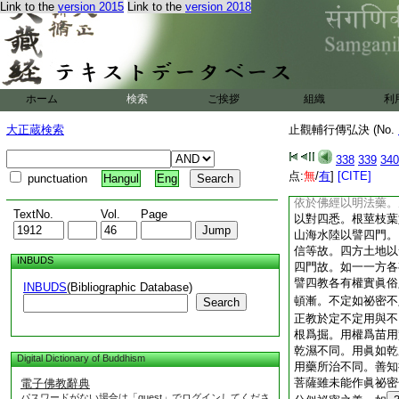
爲行相。然此法藥文
Link to the
version 2015
Link to the
version 2018
藥名同。釋義皆須歸
念等文。文相自顯自
正九想十智等文。不
九想中即以四見爲汚
凡夫之人謂之爲淨。
ホーム
検索
ご挨拶
組織
利
乃至白骨即是見眞。
初後既然中間比説。
大正蔵検索
止觀輔行傳弘決 (No.
小乘十智而銷此文
之相。初總譬増數也
338
339
340
又世出世莫不皆爲治
点:
無
/
有
]
[CITE]
punctuation
Hangul
Eng
意遠。入假下合如文
依於佛經以明法藥。
TextNo.
Vol.
Page
以對四悉。根莖枝葉
山海水陸以譬四門。
信等故。四方土地以
INBUDS
四門故。如一一方各
譬四教各有權實眞俗
INBUDS
(Bibliographic Database)
頓漸。不定如祕密不
Search
正教於定不定用與不
根爲掘。用權爲苗用
乾濕不同。用眞如乾
Digital Dictionary of Buddhism
用藥所治不同。善知
菩薩雖未能作眞祕密
電子佛教辭典
パスワードがない場合は「guest」でログインしてくださ