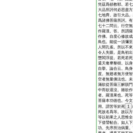
凭茲爲頓教耶。若七
大品所訶何必思盡方
七地齊。故引大品。
爲諸佛菩薩所訶。有
七十二問云。行空無
作羅漢。答。所謂薩
作佛。自度心修故成
鳥也。能從一須彌至
人間孔雀。所以不來
令人失眼。是鳥初出
墮閻浮提。若死若死
還天奢摩黎樹。以身
自擧。論合云。鳥身
度。無翅者無方便智
空者無量佛法也。未
滿欲從菩薩三解脱門
中而欲退沒。雖欲作
者。羅漢果也。死等
菩薩本功徳也。今文
用。謂苦等於死
1
死故名爲等。故以方
等以初果之人思惟全
下借譬帖合。如人下
功。先序所治病重。