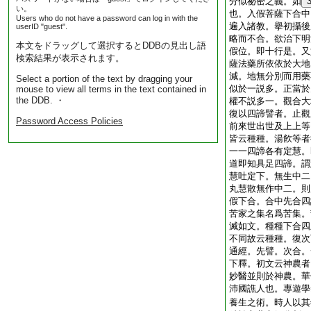
分似祕密之義。如
い。
也。入假菩薩下合中
Users who do not have a password can log in with the
遍入諸教。擧初攝後
userID "guest".
略而不合。欲治下明
本文をドラッグして選択するとDDBの見出し語
假位。即十行是。又
検索結果が表示されます。
薩法藥所依依於大地
減。地無分別而用藥
Select a portion of the text by dragging your
似於一説多。正當於
mouse to view all terms in the text contained in
the DDB. ・
權不説多一。觀合大
復以四諦譬者。止觀
Password Access Policies
前來世出世及上上等
皆云種種。湯飮等者
一一四諦各有定慧。
道即知具足四諦。謂
慧吐定下。無生中二
丸慧散無作中二。則
假下合。合中先合四
苦家之集名爲苦集。
滅如文。種種下合四
不同故云種種。復次
通經。先譬。次合。
下釋。初文云神農者
妙醫並則於神農。華
沛國譙人也。專遊學
養生之術。時人以其