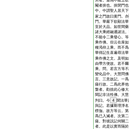
男者。通爲不能五欲
閹者揜也。揜閉門也
中。中謂聖人居天下
家之門故曰黄門。亦
門。華嚴下欲顯法華
至於大品。如世間藥
諸大乘經融通諸法。
不能令二乘發心。等
乘作佛。但云在座如
種渇仰上乘。而不爲
華得記生喜遍尋法華
乘作佛之文。及明如
由帶方便故。若不爾
乘。問。若言方等不
變化品中。大慧問佛
言。三意故記。一爲
薩行故。二爲此界他
槃者。勸捨此心修大
聞記非法性佛。大慧
判曰。今
4
聞法華
與記。若據斯理淨名
楞伽。故方等云。第
爲已入滅者。次第二
薩。對彼説記何關二
者。此是以實而隔於