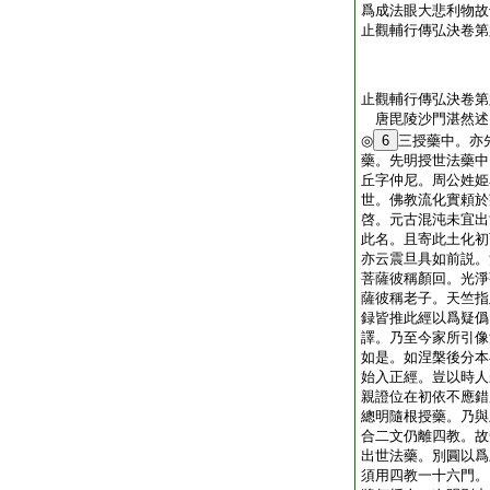
爲成法眼大悲利物故
止觀輔行傳弘決卷第
止觀輔行傳弘決卷第
唐毘陵沙門湛然
◎
6
三授藥中。亦
藥。先明授世法藥中
丘字仲尼。周公姓姫
世。佛教流化實頼於
啓。元古混沌未宜出
此名。且寄此土化初
亦云震旦具如前説。
菩薩彼稱顏回。光淨
薩彼稱老子。天竺指
録皆推此經以爲疑僞
譯。乃至今家所引像
如是。如涅槃後分本
始入正經。豈以時人
親證位在初依不應錯
總明隨根授藥。乃與
合二文仍離四教。故
出世法藥。別圓以爲
須用四教一十六門。