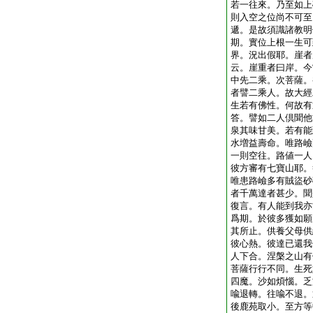
若一往來。乃至如上
則入空之位尚不可至
遞。是故須識諸教明
期。實位上根一生可
界。況出假耶。崖者
云。崖重者曰岸。今
中先二乘。次菩薩。
者譬二乘人。故大經
生若有佛性。何故有
答。譬如二人倶聞他
泉其味甘美。若有能
水増益壽命。唯路嶮
一則空往。路値一人
彼方審有七寶山耶。
唯患路嶮多有賊盜砂
者千萬達者甚少。聞
復言。有人能到我亦
爲期。於彼多獲如願
其所止。供養父母供
彼心熱。彼達已還我
人下合。涅槃之山有
菩薩行行不同。生死
四魔。沙如煩惱。乏
喩退轉。往喩不退。
後鹿苑取小。至方等