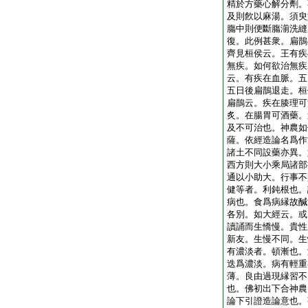
精於方藥心解分劑。
及則飮以麻湯。須臾
膓中則便斷膓湔洗縫
復。此例甚衆。扁鵲
齊見桓侯云。王有疾
無疾。如何欲治無疾
云。有疾在血脈。五
五日後扁鵲退走。桓
扁鵲云。疾在腠理可
炙。在腸胃可酒藥。
及不可治也。神農如
薩。依經造論名爲作
諸土不同設藥亦異。
西方則大小乘局諸部
通以小助大。行事不
健等者。利鈍根也。
病也。食爲病縁故醎
各別。如大經云。或
讀誦而生憍慢。貴性
新友。生慢不同。生
有濃淡者。頓漸也。
迭爲濃淡。病有輕重
薄。良由過現縁習不
也。佛初出下合神農
論下引證造論意也。