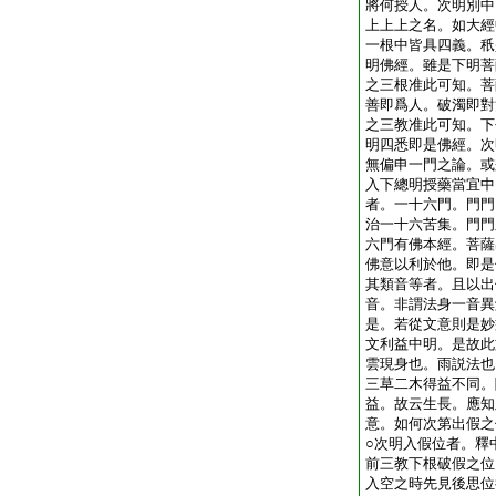
將何授人。次明別中
上上上之名。如大經
一根中皆具四義。秖
明佛經。雖是下明菩
之三根准此可知。菩
善即爲人。破濁即對
之三教准此可知。下
明四悉即是佛經。次
無偏申一門之論。或
入下總明授藥當宜中
者。一十六門。門門
治一十六苦集。門門
六門有佛本經。菩薩
佛意以利於他。即是
其類音等者。且以出
音。非謂法身一音異
是。若從文意則是妙
文利益中明。是故此
雲現身也。雨説法也
三草二木得益不同。
益。故云生長。應知
意。如何次第出假之
○次明入假位者。釋
前三教下根破假之位
入空之時先見後思位