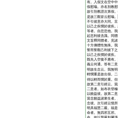
有。入假文在空中中
假慰喩。亦名別教慰
故引別教證次第假。
是故三觀皆云慰喩。
不引彼意亦大同。言
以己之疾憫於彼疾。
等者。自悲悲他。我
起悲利彼含識。同體
文旨釋同體者。見諸
十方佛體性無殊。我
誓而誓觀己利彼下之
以己之疾憫於彼疾。
既先入空復不應有。
義云何通。答有二意
明故生念云。我無明
輕憫重是故出假。二
得以輕而憫於重。但
故第二意引經云。當
二意者。如布衣登極
以饒益彼。故第二意
當念饒益諸衆生者。
念彼。次引經云憶所
明具福慧二嚴。福是
命者。無四邪五邪。
命。故以慧嚴判屬淨