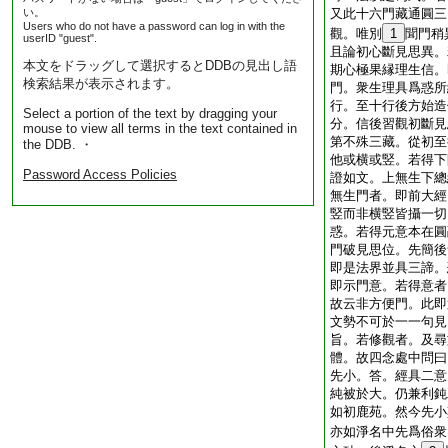
い。
又此十六門藏通圓三
Users who do not have a password can log in with the
觀。唯別
1
聞門稍
userID "guest".
且論初心斷見思異。
本文をドラッグして選択するとDDBの見出し語
期心極果縁理生信。
検索結果が表示されます。
門。衆生理具爲惑所
行。至十行後方始造
Select a portion of the text by dragging your
分。信後習觀初斷見
mouse to view all terms in the text contained in
第不殊三藏。從初至
the DDB. ・
他或横或竪。若得下
Password Access Policies
證如文。上無生下總
無生門者。即前大經
竪而非横竪皆攝一切
惑。若得元意本在圓
門破見思位。先簡後
即是法界並具三諦。
即示門意。若得意者
故云非方便門。此即
文勢不可於一一句見
旨。若修觀者。及尋
體。故四念處中問曰
先小。答。經具二意
純被於大。仍兼利鈍
如初鹿苑。然今先小
亦如淨名中先爲俗衆