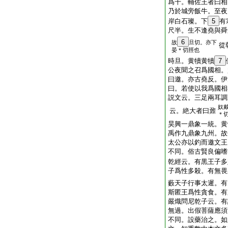
爲干。輔佐王者曰相
乃於城旁飯牛。至夜
岸白石璨。下
5
有
尺半。生不逢堯與舜
6
故
旦切。亦下
從
晏＊切脛也
時旦。黄犢黄犢
7
公夜聞之召爲國相。
曰邀。亦古堯反。伊
曰。若使以我爲國相
説文云。三足兩耳調
奴
云。絶大者曰鼐
＊
昊興一鼎象一統。黄
禹作九鼎象九州。故
太公亦以釣而邀文王
不同。俗古賢良偏嗜
乾經云。有黒王子多
子爲性多殺。有無畏
藪天子行事太遲。有
斯匿王爲性貪食。有
嚴熾問尼乾子云。有
無過。出假菩薩應須
不同。設藥治之。如