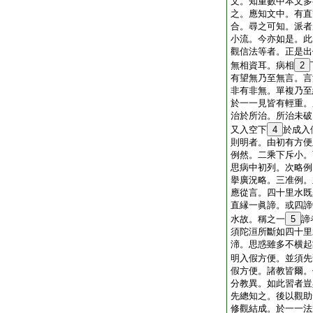
文。知重數中本文多
之。應知文中。有直
合。尋之可知。派者
小流。今亦如是。此
觀信法等者。正是出
無相資耳。病相
2
有望無乃至無言。言
非有非無。單複乃至
於一一見皆有輕重。
治於所治。所治未破
又入空下
4
於成入
則明者。由初有方便
例然。二乘下斥小。
思病中初列。次略例
擧廣況略。三准例。
應從言。四十里水既
直縁一眞諦。或四諦
水故。稱之一
5
諦
須陀洹所斷如四十里
渧。思惑雖多不横起
明入假方便。並須先
假方便。諸教皆爾。
分教異。如此習者豈
先總知之。後以觀助
修觀結成。於一一法