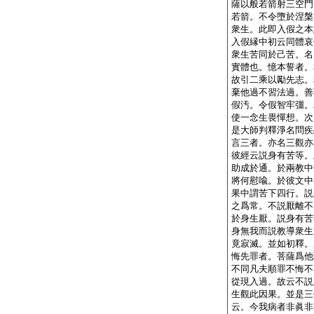
薩以般若箭射三空門
若箭。不令墮於涅槃
衆生。此即入假之本
入假縁中初云同體哀
衆生苦同於己苦。名
實體也。憶本誓者。
故引二乘以勵先志。
棄他過不習法過。善
假汚。令假智牢彊。
使一念生畏憚想。次
是大師判釋淨名問疾
言三者。亦名三觀亦
彼經云説身有苦等。
助成於通。於兩教中
將何慰喩。於彼文中
果中謂苦下四行。説
之爲常。不説厭離不
於身生厭。説身有苦
身無我而説教導衆生
竟寂滅。並如初釋。
悔先罪者。菩薩爲他
不同凡夫順罪不悔不
從現入過。故云不説
生觀此因果。並是三
云。今我病者非眞非