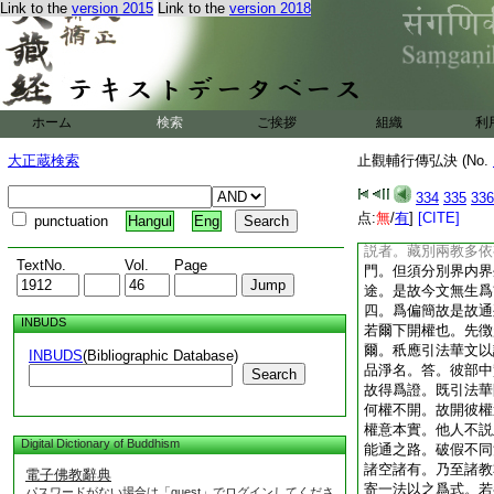
Link to the
version 2015
Link to the
version 2018
有餘三門中。皆云一
言雖稍隱意實周具。
寄四門別説其相。三
以者何下釋也。何以
初擧因縁。因縁即空
今論行相四悉隨便根
ホーム
検索
ご挨拶
組織
利
初依教門途轍大體。
今明教旨辨十六門倶
大正蔵検索
止觀輔行傳弘決 (No.
出其元意。意在圓門
四隨教曲論。一一教
334
335
336
云。藏多用有通多用
点:
無
/
有
]
[CITE]
punctuation
Hangul
Eng
有。圓教多用非空非
説者。藏別兩教多依
TextNo.
Vol.
Page
門。但須分別界内界
途。是故今文無生爲
四。爲偏簡故是故通
INBUDS
若爾下開權也。先徴
爾。秖應引法華文以
INBUDS
(Bibliographic Database)
品淨名。答。彼部中
Search
故得爲證。既引法華
何權不開。故開彼權
權意本實。他人不説
Digital Dictionary of Buddhism
能通之路。破假不同
諸空諸有。乃至諸教
電子佛教辭典
寄一法以之爲式。若
パスワードがない場合は「guest」でログインしてくださ