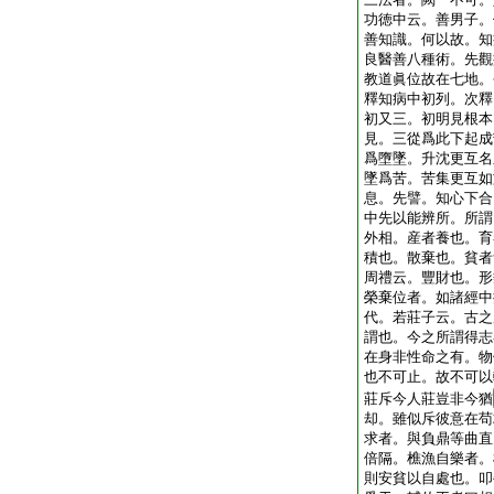
功徳中云。善男子。
善知識。何以故。知
良醫善八種術。先觀
教道眞位故在七地。
釋知病中初列。次釋
初又三。初明見根本
見。三從爲此下起成
爲墮墜。升沈更互名
墜爲苦。苦集更互如
息。先譬。知心下合
中先以能辨所。所謂
外相。産者養也。育
積也。散棄也。貧者
周禮云。豐財也。形
榮棄位者。如諸經中
代。若莊子云。古之
謂也。今之所謂得志
在身非性命之有。物
也不可止。故不可以
莊斥今人莊豈非今猶
却。雖似斥彼意在苟
求者。與負鼎等曲直
倍隔。樵漁自樂者。
則安貧以自處也。叩