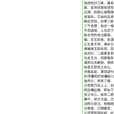
俗諦恒沙三昧。修各
眼。豈與扶順宿惑苟
左傳。終朝心遊戰陣
者遠矣。又如向説者
略此預知。但專三昧
三千色聲。欲説一偈
不思議發。上見思下
勸令預作助法眼因。
喩。言五部者。若遺
丘乞食不得。佛令分
佛滅後五部名同。其
名四分。二薩婆多部
法名五分。四婆麁富
遺部法名解脱。僧祇
如是五部習之在心。
亦復如是。廣習諸句
於理彌明於智彌顯○
伽亦云。智有三種。
云世間乃至上上。但
明逗機設藥。即如下
習之在心。故與二經
藥中。初引大論。次
法即出世法。然兩經
法華後。已開權竟。
云世間皆因此經。此