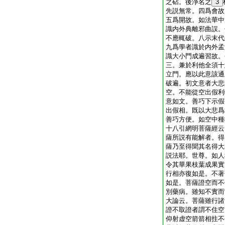
之砧。後淨名之
3
先説無常。四爲會故
五爲開故。如法華中
識内外典離邪曲誤。
不應輒破。八示末代
九爲學者識於内外孟
識大小門成遍習故。
三。兼於利他全須十
立門。應以此意該通
破遍。初文意者大悲
空。不能從空出假利
意如文。善巧下示假
出假相。既以大悲爲
善巧方便。如空中種
十八引網明菩薩經云
薩所説有能解者。得
薩乃至得聞其名得大
説法耶。世尊。如人
令其華果枝葉成果實
行相亦復如是。不著
如是。菩薩證空而不
別藥病。雖知不實而
大論云。菩薩雖行諸
證不取證者謂不住空
仰射虚空箭箭相拄不