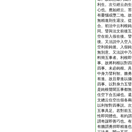
利生。次引經云勿生
心也。應如經云。菩
有憂惱或墮二地。故
無精進則生退沒。從
合。初法中云利根鈍
同。譬與法文前後互
空在前入假在後。譬
後。又法説中入空入
空利前鈍後。入假鈍
無別意。又法説中乃
料簡五事者。利根即
事。故將利根以對四
四事。未必鈍根。具
中身力譬利智。膽勇
有進。故且擧進以攝
四事。以對身力五譬
是鈍根聲聞五事都無
住空下合五縁也。還
文總云住空出假各兩
以利智對四事説。次
五事具足。若對前五
性即同體也。有約謂
謂奇謀即善巧也。有
有膽謂勇捍即精進也
三法者。闕一不可。