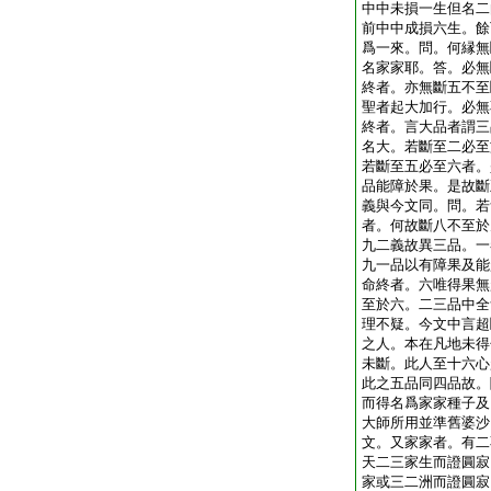
中中未損一生但名二
前中中成損六生。餘
爲一來。問。何縁無
名家家耶。答。必無
終者。亦無斷五不至
聖者起大加行。必無
終者。言大品者謂三
名大。若斷至二必至
若斷至五必至六者。
品能障於果。是故斷
義與今文同。問。若
者。何故斷八不至於
九二義故異三品。一
九一品以有障果及能
命終者。六唯得果無
至於六。二三品中全
理不疑。今文中言超
之人。本在凡地未得
未斷。此人至十六心
此之五品同四品故。
而得名爲家家種子及
大師所用並準舊婆沙
文。又家家者。有二
天二三家生而證圓寂
家或三二洲而證圓寂