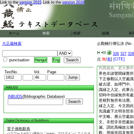
Link to the
version 2015
Link to the
version 2018
二種餘及無教壞名過
在色界。欲入無色故
及背捨勝處一切處中
雖非今文空觀所過。
表無表色。又於可見
三有對義。非今正意
ホーム
検索
ご挨拶
組織
利
具如禪門。先想此身
漸空。大論十九云。
大正蔵検索
止觀輔行傳弘決 (No.
無色界中爲定有色爲
又曾聞有一比丘得無
326
327
328
問。何求。答。覓我
点:
無
/
有
]
[CITE]
punctuation
Hangul
Eng
此得定尚不見身。故
判爲無色。若大乘中
TextNo.
Vol.
Page
界色非諸聲聞縁覺所
下正修觀以入空處識
破古謬。如禪門中。
INBUDS
識縁之入定。此事云
切時中但縁無所有處
INBUDS
(Bibliographic Database)
意根對無所有法塵。
Search
縁之入定。今文因此
先識處下次明非想非
中文略。應云空處如
Digital Dictionary of Buddhism
文。非想非非想處如
漏。謂此爲極故云勝
電子佛教辭典
觀。用病等四及無常
パスワードがない場合は「guest」でログインしてくださ