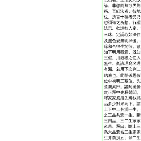
論。非想同無欲界則
惑。言細法者。彼地
也。所言十種者受乃
想謂識之所想。行謂
法思。欲謂欲入定。
三昧。定謂心如法住
及無色愛無明掉慢。
縁和合得生於彼。欲
知下明用觀意。既知
三假。用觀破之使入
無生。眞諦理窮名理
有漏。若用下次判二
結遍也。此即破思假
位中初明三藏位。先
並屬異部。諸阿毘曇
次正釋中先釋聲聞。
釋家家應須先辨欲惑
品多少對果高下。謂
上下中上各潤一生。
之三品共潤一生。斷
三四品。三二生家家
來果。釋曰。斷上三
爲六品潤名三生家家
生并前損五。餘二生