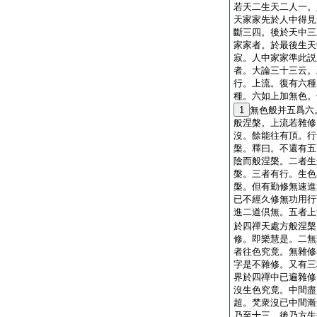
若天二生天二人一。
天家家先於人中得見
斷三四。後於天中三
家家者。於最後生天
寂。人中家家準此説
者。大論三十三云。
行。上流。復有六種
種。六如上加無色。
1
無色般并五爲六
般涅槃。上流若雜修
沒。餘能往有頂。行
槃。釋曰。不還有五
陰而般涅槃。二者生
槃。三者有行。生色
槃。但有勤修無速進
已不經久修無功用行
進二道倶無。五者上
於四禪天處方般涅槃
修。即樂慧是。二無
者往色究竟。無雜修
字是不雜修。又有三
界於四禪中已遍雜修
沒生色究竟。中間盡
超。梵衆沒已中間漸
乃至十三。後乃方生