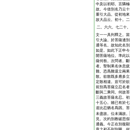
中及以初耶。言隣極
故。今借別名乃云十
重引大品。從初地來
故大品云。初十。二
二。六六。七二十
文一一具列釋之。當
引大論。於菩薩邊別
通等名。故知此名別
如是。如此下正申今
開菩薩地位。準此以
薩何咎。次問者。斷
者。聖制果名休息疲
難。恐爲難退立兩果
散。欲散既多應多立
定散相違。豈可於欲
前別爲菩薩立忍名者
斷與二乘同。何故菩
三義故菩薩名忍。初
十五心。雖已有於七
道比忍猶名爲因。菩
未盡故。位未滿故。
見。次約別教破思假
通義。今正在別復顯
章之初不列別圓。何