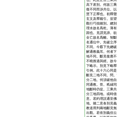
高下差別。何故三乘
復不同而渉共位。以
慧下正釋也。初釋聲
玄文及釋籤引。並望
觀行巧拙雖別。總別
理水故名爲乾。薄有
因也。見謂見諦。欲
全亡故名爲離。智斷
名通位中。先破立序
不同。今覈下先總破
解通教義耳。何者下
地不同。斷見復應不
不曉推過與經。故今
下略示。別見下略釋
引例。此十六心同是
斷見二地不同。問。
分二地。何須破他自
同通教。答。秖縁同
地斷時仍促。三乘共
分三地四地。或時借
意。若約理説通至佛
地。雖二意各別見義
教道用判兩地斷見無
出觀。若依別義但云