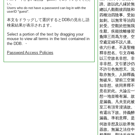
い。
諦。故以此八縁於無
Users who do not have a password can log in with the
總以八觀觀彼四陰和
userID "guest".
四種治四陰事。受如
本文をドラッグして選択するとDDBの見出し語
如刺。以無常等治四
検索結果が表示されます。
於受。空觀於想無我
生厭。疾能捨離修習
Select a portion of the text by dragging your
麁障三而爲方便。空
mouse to view all terms in the text contained in
空處定細不説八過。
the DDB. ・
依六行者。不及聖種
Password Access Policies
釋非想名。引文存略
以三空故名非想。非
非非想。文引婆沙仍
不許引色無想天。況
取亦無失。人師釋義
無破斥。望前三空展
知非想。依同界釋不
意在於此。大論云一
想一地並唯有漏。故
是漏義。凡夫至此被
至三有頂常浸漬故。
有還出下故。持義醉
漏義。準初意釋。是
何故非想及以欲界無
器故。無漏之法住中
想愚騃。聖法反此故