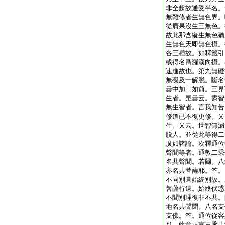
非全超故通受半名。
無雜修者生無色界。
從廣果沒生三無色。
故此那含縱生無色猶
生無色天即無色攝。
各三種故。如釋籤引
或得名爲羅漢向攝。
速進故也。第九無礙
無礙及一解脱。斷名
曇中加二如前。三界
生者。毘曇云。盡智
無生智者。言我知苦
修道已不復更修。又
生。又云。世智無漏
脱人。並從此等得二
廣如諸論。次釋通位
聲聞等者。通教二乘
名共聲聞。若爾。八
亦名共菩薩耶。答。
不同別圓始終別故。
菩薩行遠。始終伏惑
不聞別理復非不共。
地名共聲聞。八名支
支佛。答。通位從容
也。此意正言三乘共