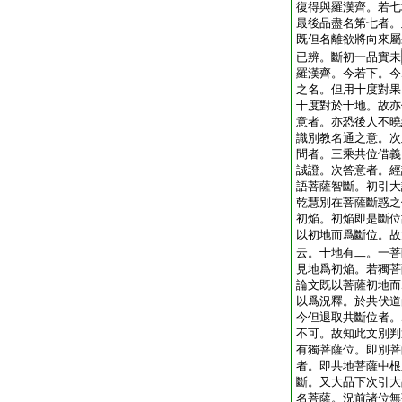
復得與羅漢齊。若七
最後品盡名第七者。
既但名離欲將向來屬
已辨。斷初一品實未
羅漢齊。今若下。今
之名。但用十度對果
十度對於十地。故亦
意者。亦恐後人不曉
識別教名通之意。次
問者。三乘共位借義
誠證。次答意者。經
語菩薩智斷。初引大
乾慧別在菩薩斷惑之
初焔。初焔即是斷位
以初地而爲斷位。故
云。十地有二。一菩
見地爲初焔。若獨菩
論文既以菩薩初地而
以爲況釋。於共伏道
今但退取共斷位者。
不可。故知此文別判
有獨菩薩位。即別菩
者。即共地菩薩中根
斷。又大品下次引大
名菩薩。況前諸位無