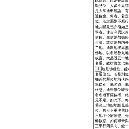
此爲異。以別長故故
斷見位。人多不見謂
是大師通申經論。有
通位也。何者。若定
位。若定屬別不應行
地共斷見惑亦復如是
學者。使古今異説冷
借位。先借別教始終
可論。故借別教内外
二地。通教地後亦無
佛地。以名通教九地
或言。大品既云十地
名通。故楞伽第七偈
1
地是佛種性。餘
名通位也。若是別位
耶近代釋位地前伏惑
單借別十地名通十地
伏惑。通雖無位即未
名名通菩薩位者。此
見不定。如此下。略
舊師三地四地斷見義
位。舊云下重序舊師
六地下今家難也。先
離欲惑。如何即云與
三果行四果向。餘一