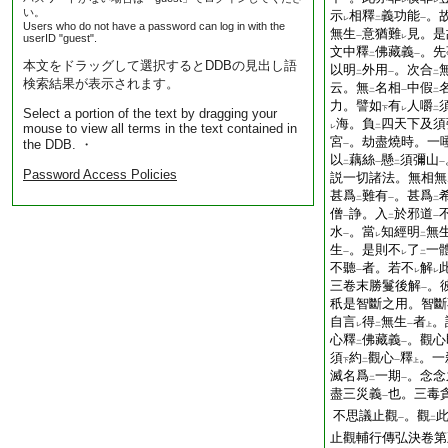
一
レ
レ
い。
示
相釋
義功能
。
レ
二
一
Users who do not have a password can log in with the
無生
意猶難
見。是
userID "guest".
一
レ
文中釋
佛藏義
。先
二
一
本文をドラッグして選択するとDDBの見出し語
以明
外用
。次合
二
一
二
検索結果が表示されます。
云。無
名相
中假
二
一
二
力。譬如
有
人嚼
下
レ
二
Select a portion of the text by dragging your
海。負
四天下及須
mouse to view all terms in the text contained in
レ
二
宮
。劫盡燒時。一
the DDB. ・
一
以
藕絲
懸
須彌山
二
一
二
一
Password Access Policies
説一切諸法。無相無
甚爲
難有
。甚爲
二
一
二
僧
諍。入
於邪道
一
二
一
水
。當
知經明
無
一
レ
二
生
。是則不
了
一
一
レ
二
不聽
者。若不
解
一
レ
レ
三卷末勝鬘後解
。
一
秖是智斷之用。智斷
自言
得
無生
者
。
レ
二
一
上
心釋
佛藏義
。觀心
二
一
須
約
觀心
釋
。一
下
二
一
上
滅名爲
一期
。念念
二
一
盡三災義
也。三毒
一
不思議止觀
。觀
一
二
止觀輔行傳弘決卷第