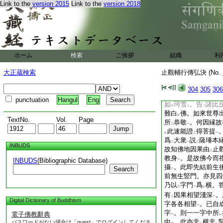
Link to the
version 2015
Link to the
version 2018
譬
佛果智起
於諸地
三
二
影臨四海喩
起
應也
レ
レ
者。水如
機影如
應
レ
レ
設
教。金光明經佛
レ
時世尊爲
諸大衆
説
二
一
座上
結跏趺坐。告
一
二
ホーム
検索
ご挨拶
組織
利
本身
已不。諸比丘
一
即以
百福莊嚴手
按
二
一
大正蔵検索
止觀輔行傳弘決 (No.
制多
忽然踊出。衆
一
起。作
禮右繞還就
304
305
306
レ
二
戸
。阿難如
教開已
一
レ
punctuation
Hangul
Eng
如
珂雪
。告
諸比
中
上
二
難白
佛。如來世尊
レ
TextNo.
Vol.
Page
所
恭敬
。何因縁故
二
一
此速能證
得菩提
レ
二
一
爲
大衆
説
薩埵本
二
一
二
INBUDS
故知佛地因果由
止
二
教身
。是故佛今而
INBUDS
(Bibliographic Database)
一
攝
。此即先結前生
Search
一
前無生竪門。亦見四
乃以
字門
爲
横。
二
一
レ
有
因果相望淺深
。
二
一
Digital Dictionary of Buddhism
字各各相望
。已自
一
字
。則一一字中所
電子佛教辭典
一
レ
中
。此亦非
横非
パスワードがない場合は「guest」でログインしてくださ