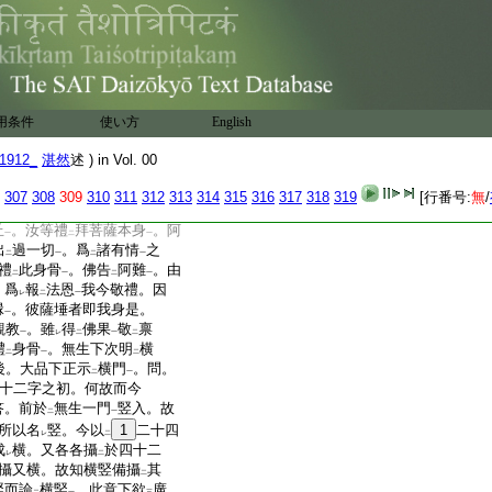
。故合喩云。功高
十地
。
一
二
一
。果亦下合也。汲引四機
。四教四門四悉並是垂
應
レ
禮骨塔者。新譯第十云。爾
十千天子本縁
已。於
二
一
二
諸比丘
。汝等樂
見
菩薩
一
レ
二
用条件
使い方
English
言。我等樂
見。爾時世尊
レ
地。即便開裂。有
七寶
レ
二
1912_
湛然
述 ) in Vol. 00
寶莊嚴爾時世尊即從
座
レ
本座
。告
阿難
言。汝開
塔
307
308
309
310
311
312
313
314
315
316
317
318
319
[行番号:
無
/
一
二
一
二
見
七寶函
。見
有
舍利
白
二
一
下
二
一
丘
。汝等禮
拜菩薩本身
。阿
一
二
一
出
過一切
。爲
諸有情
之
二
一
二
一
禮
此身骨
。佛告
阿難
。由
二
一
二
一
。爲
報
法恩
我今敬禮。因
レ
二
一
縁
。彼薩埵者即我身是。
一
觀教
。雖
得
佛果
敬
禀
一
レ
二
一
二
禮
身骨
。無生下次明
横
二
一
二
後。大品下正示
横門
。問。
二
一
十二字之初。何故而今
答。前於
無生一門
竪入。故
二
一
所以名
竪。今以
1
二十四
レ
二
成
横。又各各攝
於四十二
レ
二
攝又横。故知横竪備攝
其
二
竪而論
横竪
。此意下欲
廣