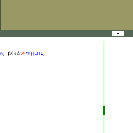
有
] [返り点:
有
/
無
]
[CITE]